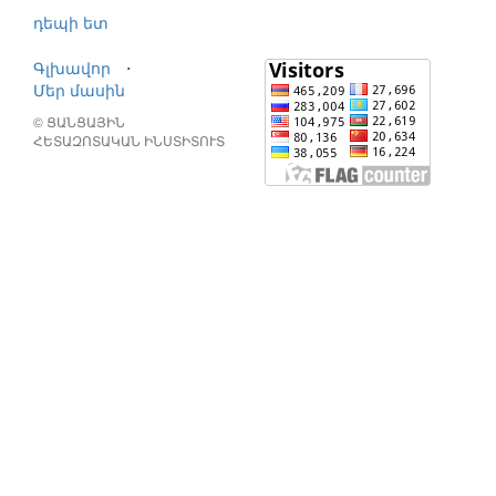
դեպի ետ
Գլխավոր
⋅
Մեր մասին
© ՑԱՆՑԱՅԻՆ
ՀԵՏԱԶՈՏԱԿԱՆ ԻՆՍՏԻՏՈՒՏ