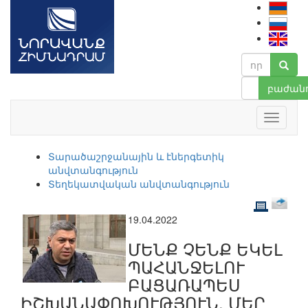
բաժանո
Տարածաշրջանային և էներգետիկ
անվտանգություն
Տեղեկատվական անվտանգություն
19.04.2022
ՄԵՆՔ ՉԵՆՔ ԵԿԵԼ
ՊԱՀԱՆՋԵԼՈՒ
ԲԱՑԱՌԱՊԵՍ
ԻՇԽԱՆԱՓՈԽՈՒԹՅՈՒՆ, ՄԵՐ