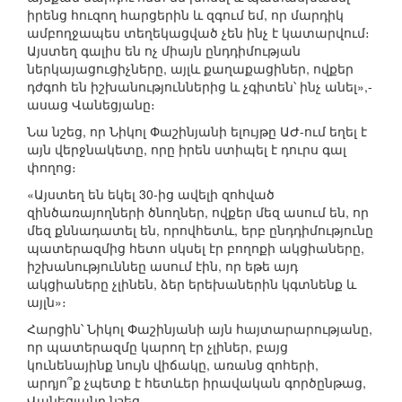
իրենց հուզող հարցերին և զգում եմ, որ մարդիկ
ամբողջապես տեղեկացված չեն ինչ է կատարվում։
Այստեղ գալիս են ոչ միայն ընդդիմության
ներկայացուցիչները, այլև քաղաքացիներ, ովքեր
դժգոհ են իշխանություններից և չգիտեն՝ ինչ անել»,-
ասաց Վանեցյանը։
Նա նշեց, որ Նիկոլ Փաշինյանի ելույթը ԱԺ-ում եղել է
այն վերջնակետը, որը իրեն ստիպել է դուրս գալ
փողոց։
«Այստեղ են եկել 30-ից ավելի զոհված
զինծառայողների ծնողներ, ովքեր մեզ ասում են, որ
մեզ քննադատել են, որովհետև, երբ ընդդիմությունը
պատերազմից հետո սկսել էր բողոքի ակցիաները,
իշխանություննեը ասում էին, որ եթե այդ
ակցիաները չլինեն, ձեր երեխաներին կգտնենք և
այլն»։
Հարցին՝ Նիկոլ Փաշինյանի այն հայտարարությանը,
որ պատերազմը կարող էր չլիներ, բայց
կունենայինք նույն վիճակը, առանց զոհերի,
արդյո՞ք չպետք է հետևեր իրավական գործընթաց,
Վանեցյանը նշեց․