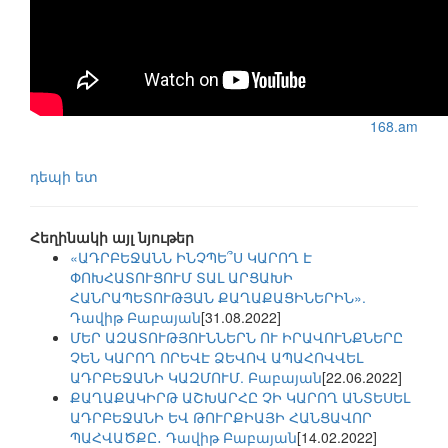
168.am
դեպի ետ
Հեղինակի այլ նյութեր
«ԱԴՐԲԵՋԱՆՆ ԻՆՉՊԵ՞Ս ԿԱՐՈՂ Է
ՓՈԽՀԱՏՈՒՑՈՒՄ ՏԱԼ ԱՐՑԱԽԻ
ՀԱՆՐԱՊԵՏՈՒԹՅԱՆ ՔԱՂԱՔԱՑԻՆԵՐԻՆ».
Դավիթ Բաբայան
[31.08.2022]
ՄԵՐ ԱԶԱՏՈՒԹՅՈՒՆՆԵՐՆ ՈՒ ԻՐԱՎՈՒՆՔՆԵՐԸ
ՉԵՆ ԿԱՐՈՂ ՈՐԵՎԷ ՁԵՎՈՎ ԱՊԱՀՈՎՎԵԼ
ԱԴՐԲԵՋԱՆԻ ԿԱԶՄՈՒՄ. Բաբայան
[22.06.2022]
ՔԱՂԱՔԱԿԻՐԹ ԱՇԽԱՐՀԸ ՉԻ ԿԱՐՈՂ ԱՆՏԵՍԵԼ
ԱԴՐԲԵՋԱՆԻ ԵՎ ԹՈՒՐՔԻԱՅԻ ՀԱՆՑԱՎՈՐ
ՊԱՀՎԱԾՔԸ․ Դավիթ Բաբայան
[14.02.2022]