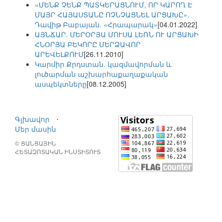
«ՄԵՆՔ ՉԵՆՔ ՊԱՏԿԵՐԱՑՆՈՒՄ, ՈՐ ԿԱՐՈՂ Է
ՄԱՅՐ ՀԱՅԱՍՏԱՆԸ ՈՉՆՉԱՑՆԵԼ ԱՐՑԱԽԸ».
Դավիթ Բաբայան. «Հրապարակ»
[04.01.2022]
ԱՅՆՃԱՐ. ՄԵՐՕՐՅԱ ՄՈՒՍԱ ԼԵՌՆ ՈՒ ԱՐՑԱԽԻ
ՀՆՕՐՅԱ ԲԵԿՈՐԸ ՄԵՐՁԱՎՈՐ
ԱՐԵՎԵԼՔՈՒՄ
[26.11.2010]
Կարմիր Քրդստան. կազմավորման և
լուծարման աշխարհաքաղաքական
ասպեկտները
[08.12.2005]
Գլխավոր
⋅
Մեր մասին
© ՑԱՆՑԱՅԻՆ
ՀԵՏԱԶՈՏԱԿԱՆ ԻՆՍՏԻՏՈՒՏ