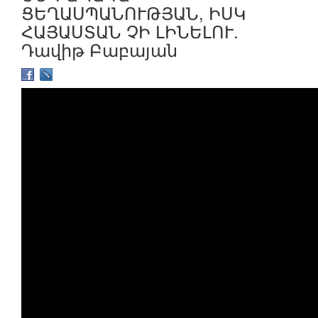
ՑԵՂԱՍՊԱՆՈՒԹՅԱՆ, ԻՍԿ
ՀԱՅԱՍՏԱՆ ՉԻ ԼԻՆԵԼՈՒ.
Դավիթ Բաբայան