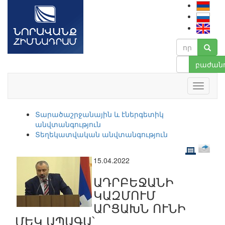
բաժանո
Տարածաշրջանային և էներգետիկ
անվտանգություն
Տեղեկատվական անվտանգություն
15.04.2022
ԱԴՐԲԵՋԱՆԻ
ԿԱԶՄՈՒՄ
ԱՐՑԱԽՆ ՈՒՆԻ
ՄԵԿ ԱՊԱԳԱ՝