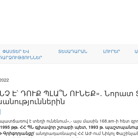
ՓԱՍՏԵՐ ԵՎ
ՏԵՍԱԴԱՐԱՆ
ԼՈՒՐԵՐ
Ա
ԴԱՐՁՈՒԹՅՈՒՆՆԵՐ
.2022
ՆՉ Է՝ ԴՈՒՔ ՊԼԱ՞Ն ՈՒՆԵՔ»․ Նորատ 
խանություններին
ատճառով է տեղի ունենում»,- այս մասին 168.am-ի հետ զր
2-1995 թթ. ՀՀ ՊՆ գլխավոր շտաբի պետ, 1993 թ. պաշտպ
-Գրիգորյանցը
՝ անդրադառնալով ՀՀ ԱԺ-ում Նիկոլ Փաշինյան