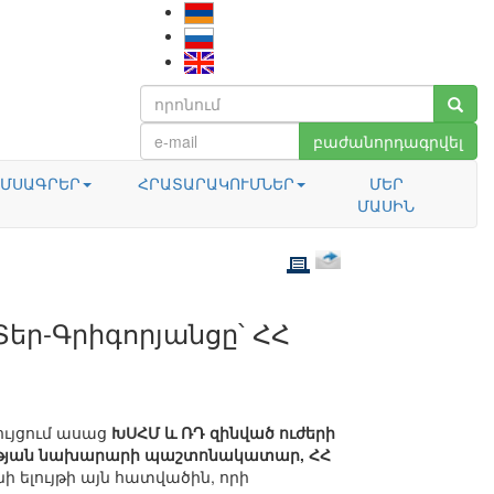
բաժանորդագրվել
ՄՍԱԳՐԵՐ
ՀՐԱՏԱՐԱԿՈՒՄՆԵՐ
ՄԵՐ
ՄԱՍԻՆ
Տեր-Գրիգորյանցը՝ ՀՀ
ույցում ասաց
ԽՍՀՄ և ՌԴ զինված ուժերի
անության նախարարի պաշտոնակատար, ՀՀ
ի ելույթի այն հատվածին, որի