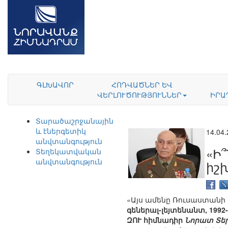
ԳԼԽԱՎՈՐ
ՀՈԴՎԱԾՆԵՐ ԵՎ
ՎԵՐԼՈՒԾՈՒԹՅՈՒՆՆԵՐ
ԻՐԱ
Տարածաշրջանային
և էներգետիկ
14.04
անվտանգություն
«Ի՞
Տեղեկատվական
անվտանգություն
իշ
«Այս ամենը Ռուսաստանի պ
գեներալ-լեյտենանտ, 199
ԶՈՒ հիմնադիր
Նորատ Տեր