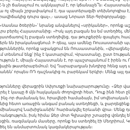
-ն չի ճանաչում ու ակնկալում է, որ կճանաչե՞ն։ Հայաստան
 ոչ միայն շրջափակում է, դա պատերազմի տեխնոլոգիա է, նր
րավիճակից դուրս գալ»,- ասաց Նորատ Տեր-Գրիգորյանցը։
 «Սասնա ծռերին»՝ նրանց անվանելով «սրիկաներ», որոնք 
ս բերել Հայաստանից։ «Իսկ այդ բազան ես եմ ստեղծել, մե
պատճառով էլ բազան ստեղծվեց, դա թուրքերին զսպելու համ
երն են իրականացնում։ Ի դեպ, այս ամենը Ռուսաստանի պ
թյուններին, որոնք աջակցում են Ռուսաստանին, «վերացնել» 
ւմ տեսնում ենք՝ ինչ է կատարվում, Վրաստանը, ըստ էության
ւթյուն է, միայն Հայաստանն է, որ պաշտպանում է իրեն 
վային թատերաբեմում։ Եվ Ղարաբաղյան խնդիրը հենց այդ պ
են՝ որպես ՌԴ դաշնակից ու բարեկամ երկիր։ Մենք այլ դա
ւթյունները վերացրին Սփյուռքի նախարարությունը։ «Ձեր վ
րել է կապը 8 մլն հայկական ժողովրդի հետ, Դուք ինձ հետ
, ինչ-որ ժամանակ ես, հրավերի համաձայն, իմ սովետակ
ւնից հետո առաջին անգամ բանակ ստեղծեցի, և ջարդեցինք թ
միանալով Նախիջևանին՝ հարձակվել Երևանի վրա։ Մենք դա թ
գություն, իսկ հիմա Ձեր մոտ Գլխավոր շտաբից վռնդել ե
ն, ռազմական մասերը, որոնք ես ստեղծել էի Մեղրիում, Կա
ածել են անմարտունակ կազմակերպության։