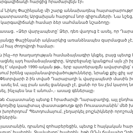
գավիճակի հարցից հրաժարվելն էր։
-ում Նիկոլ Փաշինյանը մի շարք աննախադեպ հայտարարությո
րաստել Արցախյան հարցում նոր զիջումների։ Նա նշեց, ո
խի կարգավիճակի համար ձեր սահմանած նշաձողը։
սաց․ «Ձեր վարչապետը՝ Ձեր, դեռ վաղուց է ասել, որ Ղարա
յանցը Փաշինյանի ակնարկից առանձնապես զարմացած չէ, 
ւմ հայ ժողովրդի համար։
 ինչ–որ Խաղաղության համաձայնագիր կնքել, բայց պետք 
նել այդ համաձայնագիրը, Ադրբեջանը կյանքում այն չի ի
ել է՝ սկսված 1990-ական թթ․, երբ պատերազմն ավարտվեց՝ 
նում իրենց պայմանավորվածությունները, նրանք քիչ-քիչ ա
Փետրվարի 2-ին տված Ղարաբաղի և վարչապետի մասին իմ 
ասել եմ, այլ բան ասել ցանկալի չէ, քանի որ ես չեմ կարող
, ինչպես նա է անում»,- ասաց գեներալը։
ոչ թե Հայաստանը պետք է հրաժարվի Ղարաբաղից, այլ ընդ
կողմից կապիտալ փաստաթուղթ գրի Ռուսաստանին՝ մեծ խն
 խորհրդում՝ Պետդումայում, չեղարկել բոլշևիկների որոշու
իներին։
 Հայաստանին, դրանով զոհաբերեցին, պետք է հայկական հա
արսը՝ հայերին, Ջավախքը՝ հայերին, եթե ՌԴ-ն ճանաչեց Ղ