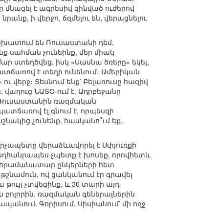
ը մնացել է ագրեսիվ զինված ուժերով
անք, ի վերջո, ճզմելու են, վերացնելու
աշխատում են Ռուսաստանի դեմ,
նք սահման չունեինք, մեր միակ
ար ստեղծվեց, իսկ «Սասնա ծռերը» եկել,
ատճառով է տեղի ունենում։ Ամերիկան
ու վերջ։ Տեսնում ենք՝ Բելառուսը հազիվ
, վաղուց ՆԱՏՕ-ում է, Ադրբեջանը
ու Ռուսաստանին ռազմական
ատճառով էլ գնում է, որպեսզի
շնակից չունենք, հասկանո՞ւմ եք,
արչապետը վերաձևավորել է Սփյուռքի
 ընդհանրապես չպետք է խոսեք, որովհետև
ան հրամանատար ընկերների հետ
շնամուն, ով ցանկանում էր գրավել
ույլ չտվեցինք, և 30 տարի այդ
ն բոլորին, ռազմական գեներալներին
պանում, Գորիսում, Սիսիանում՝ մի ողջ