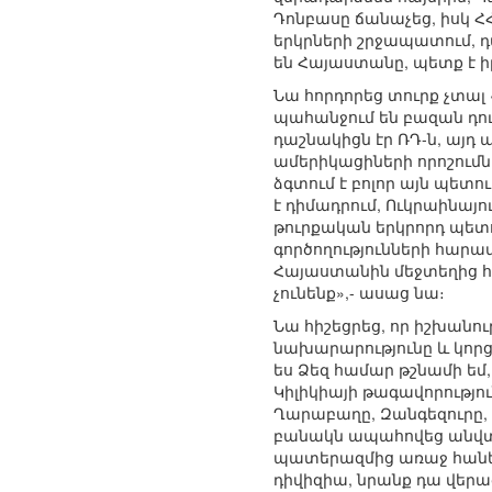
Դոնբասը ճանաչեց, իսկ ՀՀ
երկրների շրջապատում, դա
են Հայաստանը, պետք է ի
Նա հորդորեց տուրք չտալ
պահանջում են բազան դուր
դաշնակիցն էր ՌԴ-ն, այդ 
ամերիկացիների որոշումն
ձգտում է բոլոր այն պետու
է դիմադրում, Ուկրաինայո
թուրքական երկրորդ պետո
գործողությունների հարա
Հայաստանին մեջտեղից հան
չունենք»,- ասաց նա։
Նա հիշեցրեց, որ իշխանո
նախարարությունը և կորց
ես Ձեզ համար թշնամի եմ
Կիլիկիայի թագավորությո
Ղարաբաղը, Զանգեզուրը, 
բանակն ապահովեց անվտան
պատերազմից առաջ հանեցի
դիվիզիա, նրանք դա վեր