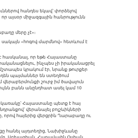
ւններով հանդես եկավ՝ փորձելով
ր այսօր միջազգային հանրությունն
բաղը մերը չէ»։
սակայն «հոգով-մարմնով» հետևում է
է հասկանալ, որ եթե Հայաստանը
րականացնելու, ինչպես չի իրականացրել
մշտապես կրակում էր, նրանք թուրքեր
րդեն պայմաններ են ստեղծում
վերաբերմունքի շուրջ իմ ծավալուն
 նույնն բանն անընդհատ ասել կամ 10
հակառակը՝ Հայաստանը պետք է հայ
դրանքով՝ վերանայել բոլշևիկների
մը, որով հայերից վերցրին Ղարաբաղը ու
րցը հանել այդտեղից, Նախիջևանը
րիմը, Աբխազիան, Հարավային Օսիան,