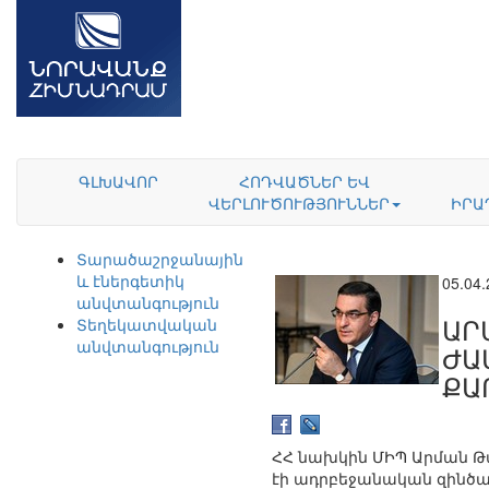
ԳԼԽԱՎՈՐ
ՀՈԴՎԱԾՆԵՐ ԵՎ
ՎԵՐԼՈՒԾՈՒԹՅՈՒՆՆԵՐ
ԻՐԱ
Տարածաշրջանային
և էներգետիկ
05.04
անվտանգություն
ԱՐ
Տեղեկատվական
անվտանգություն
ԺԱ
ՔԱ
ՀՀ նախկին ՄԻՊ Արման Թա
էի ադրբեջանական զինծառ