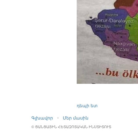
դեպի ետ
Գլխավոր
⋅
Մեր մասին
© ՑԱՆՑԱՅԻՆ ՀԵՏԱԶՈՏԱԿԱՆ ԻՆՍՏԻՏՈՒՏ