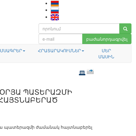
բաժանորդագրվել
ՄՍԱԳՐԵՐ
ՀՐԱՏԱՐԱԿՈՒՄՆԵՐ
ՄԵՐ
ՄԱՍԻՆ
-ՕՐՅԱ ՊԱՏԵՐԱԶՄԻ
 ՀԱՅՏՆԱԲԵՐԱԾ
-oրյա պատերազմի ժամանակ հայտնաբերել