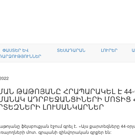
ՓԱՍՏԵՐ ԵՎ
ՏԵՍԱԴԱՐԱՆ
ԼՈՒՐԵՐ
Ա
ԴԱՐՁՈՒԹՅՈՒՆՆԵՐ
.2022
ՄԱՆ ԹԱԹՈՅԱՆԸ ՀՐԱՊԱՐԱԿԵԼ Է 44
ՄԱՆԱԿ ԱԴՐԲԵՋԱՆՑԻՆԵՐԻ ՄՈՏԻՑ
ՐՏԵԶՆԵՐԻ ԼՈՒՍԱՆԿԱՐՆԵՐ
թոյանը ֆեյսբուքյան էջում գրել է․ «Այս քարտեզները 44
այողների մոտ. գրպանի զինվորական գրքեր են: