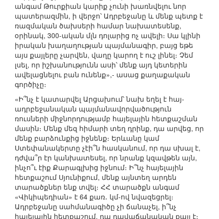
անգամ Թուրքիան կարիք չունի խառնվելու նոր
պատերազմին, ի վերջո՝ Ադրբեջանը և մենք պետք է
ռազմական ծախսերի համար նախատեսենք,
օրինակ, 300-ական մլն դոլարից ոչ ավելի։ Սա կլինի
իրական խաղաղության պայմանագիր, բայց եթե
այս քայլերը չարվեն, վաղը կարող է ուշ լինել։ Չեմ
լսել, որ իշխանությունն ասի՝ մենք այդ կետերին
ավելացնելու բան ունենք»,- ասաց քաղաքական
գործիչը։
«Ի՞նչ է կատարվել Արցախում՝ նախ եղել է հայ-
ադրբեջանական պայմանավորվածություն
ռուսների միջնորդությամբ հայելային հետքաշման
մասին։ Մենք մեզ հիմարի տեղ դրինք, դա արվեց, որ
մենք բարձունքից իջնենք։ Երևանը կամ
Ստեփանակերտը չէի՞ն հասկանում, որ դա սխալ է,
դժվա՞ր էր կանխատեսել, որ նրանք կզավթեն այն,
ինչո՞ւ էիք Քարագլխից իջնում։ Ի՞նչ հայելային
հետքաշում Սյունիքում, մենք այնտեղ արդեն
տարածքներ ենք տվել։ ՀՀ տարածքն անգամ
«Վիկիպեդիան» է 64 քառ․ կմ-ով նվազեցրել։
Ադրբեջանը սահմանագիծը չի ճանաչել, ի՞նչ
հայելային հետքաշում, դա դավաճանական քայլ է։