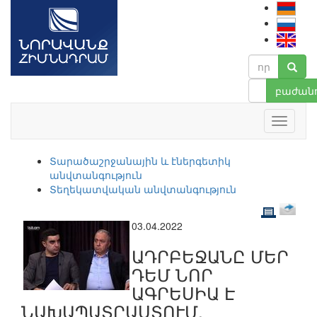
բաժանո
Տարածաշրջանային և էներգետիկ
անվտանգություն
Տեղեկատվական անվտանգություն
03.04.2022
ԱԴՐԲԵՋԱՆԸ ՄԵՐ
ԴԵՄ ՆՈՐ
ԱԳՐԵՍԻԱ Է
ՆԱԽԱՊԱՏՐԱՍՏՈՒՄ,