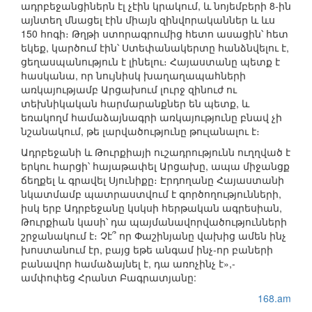
ադրբեջանցիներն էլ չէին կրակում, և նոյեմբերի 8-ին
այնտեղ մնացել էին միայն զինվորականներ և ևս
150 հոգի։ Թղթի ստորագրումից հետո ասացին՝ հետ
եկեք, կարծում էին՝ Ստեփանակերտը հանձնվելու է,
ցեղասպանություն է լինելու։ Հայաստանը պետք է
հասկանա, որ նույնիսկ խաղաղապահների
առկայությամբ Արցախում լուրջ զինուժ ու
տեխնիկական հարմարանքներ են պետք, և
եռակողմ համաձայնագրի առկայությունը բնավ չի
նշանակում, թե լարվածությունը թուլանալու է։
Ադրբեջանի և Թուրքիայի ուշադրությունն ուղղված է
երկու հարցի՝ հայաթափել Արցախը, ապա միջանցք
ճեղքել և գրավել Սյունիքը։ Էրդողանը Հայաստանի
նկատմամբ պատրաստվում է գործողությունների,
իսկ երբ Ադրբեջանը կսկսի հերթական ագրեսիան,
Թուրքիան կասի՝ դա պայմանավորվածությունների
շրջանակում է։ Չէ՞ որ Փաշինյանը վախից ամեն ինչ
խոստանում էր, բայց եթե անգամ ինչ-որ բաների
բանավոր համաձայնել է, դա առոչինչ է»,-
ամփոփեց Հրանտ Բագրատյանը:
168.am