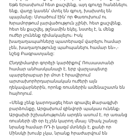
Եթե Երասխում հետ քաշվենք, այդ գյուղը հանձնելու
ենք, վաղը կասեն՝ մտել են գյուղ, խախտել են
պայմանը։ Մտածում էին՝ որ Փառուխում ու
Խրամորթում լարվածություն չլինի, հետ քաշվենք,
հետ են քաշվել, թշնամին եկել, նստել է, և մենք
ուժեր չունենք դիմակայելու։ Իսկ
խաղաղապահները պատերազմ վարելու համար
չեն, խաղաղությունը պահպանելու համար են»,-
նշեց Բագրատյանը:
Ընդդիմադիր գործչի կարծիքով՝ Ռուսաստանի
համար անհասկանալի է, երբ վարչապետը
պարբերաբար իր մոտ է հրավիրում
արտախորհրդարանական ուժերի այն
ղեկավարներին, որոնք ռուսներին ամենաշատն են
հայհոյում.
«Մենք չենք կարողացել հետ գրավել Քարագլխի
բարձունքը, Արցախում զինվորի պակաս ունենք։
Արցախի իշխանությունն արդեն ասում է, որ առանց
ռուսների մի օր էլ չեն կարող մնալ։ Միակ շանսը
նրանց համար ՌԴ-ի կազմ մտնելն է, քանի որ
Մինսկի խումբ չկա, նրանք հրաժարվում են