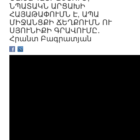
ՆՊԱՏԱԿՆ ԱՐՑԱԽԻ
ՀԱՅԱԹԱՓՈՒՄՆ Է, ԱՊԱ
ՄԻՋԱՆՑՔԻ ՃԵՂՔՈՒՄՆ ՈՒ
ՍՅՈՒՆԻՔԻ ԳՐԱՎՈՒՄԸ․
Հրանտ Բագրատյան