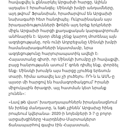
հավաքվել և քննարկել Արցախի հարցը, Ալիևն
այդպես է հրահանգել։ Մինսկի խմբի անդամները,
այդ թվում՝ Ֆրանսիան, հրաժարվում են Արցախի
նախագահի հետ հանդիպել։ Ուկրաինական այս
իրադարձությունների ֆոնին այդ երեք երկրների
միջև Արցախի հարցի քաղաքական կարգավորումն
անհնարին է։ Այսօր մենք չենք կարող մոտենալ այն
ազդեցությանը, որն ունի Ադրբեջանը Մինսկի խմբի
համանախագահների նկատմամբ, նրա
ազդեցությունը հարյուրապատիկ ավելի է։
Հայաստանը գիտի, որ Մինսկի խումբը չի հավաքվի,
բայց հանրությանն ասում է՝ գոնե դիմել ենք, փորձել
ենք։ Մինսկի խումբն այս հարցը չլուծեց երեսուն
տարի, հիմա առավել ևս չի լուծելու։ ՌԴ-ն և ԱՄՆ-ը
այսօր մի հարցով են համագործակցում՝ Իրանի
միջուկային ծրագրի, այլ հատման կետ նրանք
չունեն»:
«Լավ թե վատ՝ խաղաղապահներն իրականացնում
են իրենց մանդատը, և եթե չլինեն՝ Արցախը հինգ
րոպեում կվերանա։ 2020-ի նոյեմբերի 3-7-ը բոլոր
արցախցիները Վարդենիս-Մարտակերտ
ճանապարհով գալիս էին Հայաստան,