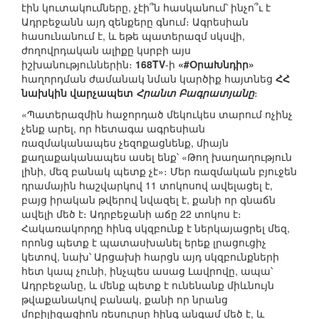
էին կուտակումները, չէի՞ն հասկանում՝ ինչո՞ւ է
Ադրբեջանն այդ զենքերը գնում։ Ագրեսիան
հասունանում է, և եթե պատերազմ սկսվի,
ժողովրդական ալիքը կսրբի այս
իշխանություններին։
168TV
-ի
«#ՕրաԽնդիր»
հաղորդման ժամանակ նման կարծիք հայտնեց
ՀՀ
նախկին վարչապետ
Հրանտ Բագրատյանը
։
«Պատերազմին հաջորդած մեկուկես տարում ոչինչ
չենք արել, որ հետագա ագրեսիան
ռազմականապես չեզոքացնենք, միայն
քաղաքականապես ասել ենք՝ «Թող խաղաղություն
լինի, մեզ բանակ պետք չէ»։ Մեր ռազմական բյուջեն
դրամային հաշվարկով 11 տոկոսով ավելացել է,
բայց իրական թվերով նվազել է, քանի որ գնաճն
ավելի մեծ է։ Ադրբեջանի աճը 22 տոկոս է։
Հակառակորդը հինգ սկզբունք է ներկայացրել մեզ,
որոնց պետք է պատասխանել երեք լրացուցիչ
կետով, նախ՝ Արցախի հարցն այդ սկզբունքների
հետ կապ չունի, ինչպես ասաց Լավրովը, ապա՝
Ադրբեջանը, և մենք պետք է ունենանք միևնույն
թվաքանակով բանակ, քանի որ նրանց
մոբիլիզացիոն ռեսուրսը հինգ անգամ մեծ է, և