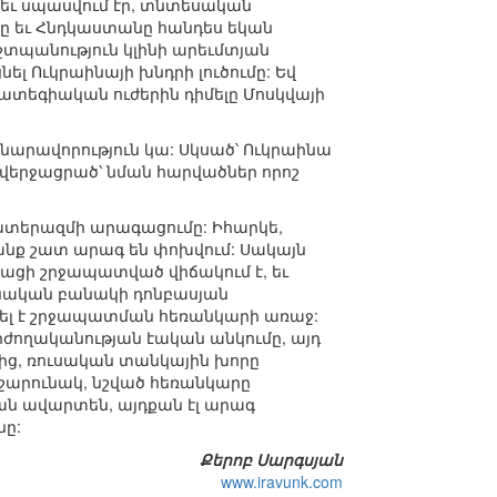
ես եւ սպասվում էր, տնտեսական
անը եւ Հնդկաստանը հանդես եկան
տպանություն կլինի արեւմտյան
լ Ուկրաինայի խնդրի լուծումը: Եվ
րատեգիական ուժերին դիմելը Մոսկվայի
հնարավորություն կա: Սկսած՝ Ուկրաինա
 վերջացրած՝ նման հարվածներ որոշ
ատերազմի արագացումը: Իհարկե,
անք շատ արագ են փոխվում: Սակայն
տացի շրջապատված վիճակում է, եւ
ինական բանակի դոնբասյան
վել է շրջապատման հեռանկարի առաջ:
րժողականության էական անկումը, այդ
մից, ռուսական տանկային խորը
շարունակ, նշված հեռանկարը
ան ավարտեն, այդքան էլ արագ
նը:
Քերոբ Սարգսյան
www.iravunk.com