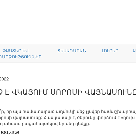
ՓԱՍՏԵՐ ԵՎ
ՏԵՍԱԴԱՐԱՆ
ԼՈՒՐԵՐ
Ա
ԴԱՐՁՈՒԹՅՈՒՆՆԵՐ
.2022
Չ Է ՎԿԱՅՈՒՄ ՍՈՐՈՍԻ ՎԱՅՆԱՍՈՒՆ
ե՞ր, որ այս համատարած աղմուկի մեջ չլսվեր համաշխարհ
որոսի վայնասունը: Հասկանալի է, ծերուկը փորձում է «դո
րդ անգամ բացահայտելով նրանց դեմքը:
ԱՅՏՆՎԵՑ