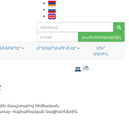
բաժանորդագրվել
ՄՍԱԳՐԵՐ
ՀՐԱՏԱՐԱԿՈՒՄՆԵՐ
ՄԵՐ
ՄԱՍԻՆ
Ը
ային մասշտաբով հիմնական
ւխ տալ» ուկրաինական նացիստներին,