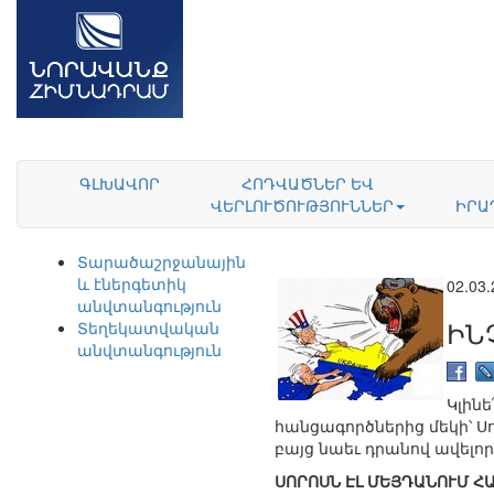
ԳԼԽԱՎՈՐ
ՀՈԴՎԱԾՆԵՐ ԵՎ
ՎԵՐԼՈՒԾՈՒԹՅՈՒՆՆԵՐ
ԻՐԱ
Տարածաշրջանային
և էներգետիկ
02.03
անվտանգություն
ԻՆ
Տեղեկատվական
անվտանգություն
Կլին
հանցագործներից մեկի՝ Ս
բայց նաեւ դրանով ավելո
ՍՈՐՈՍՆ ԷԼ ՄԵՅԴԱՆՈՒՄ Հ