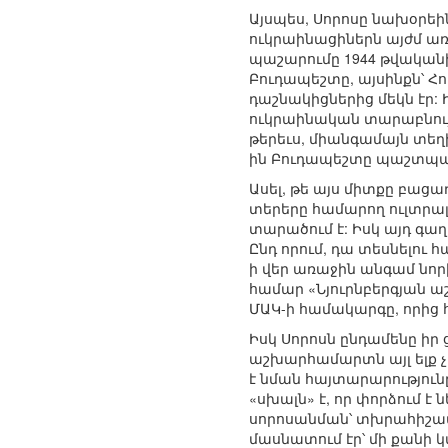
Այսպես, Սորոսը նախօրեի
ուկրաինացիներն այժմ առա
պաշարումը 1944 թվականի
Բուդապեշտը, այսինքն՝
դաշնակիցներից մեկն էր:
ուկրաինական տարաբնույ
թերեւս, միանգամայն տեղի
ին Բուդապեշտը պաշտպանո
Ասել, թե այս միտքը բացա
տերերը համարող ուլտրալ
տարածում է: Իսկ այդ գա
Ընդ որում, դա տեսնելու 
ի վեր առաջին անգամ նորի
համար «Նյուրնբերգյան աշ
ՄԱԿ-ի համակարգը, որից հ
Իսկ Սորոսն ընդամենը իր 
աշխարհամարտն այլ ելք չ
է նման հայտարարություն
«սխալն» է, որ փորձում է 
սորոսանման՝ տխրահիշատ
մասնատում էր՝ մի քանի 