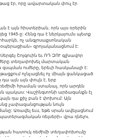
թաց էր, որը ավարտական փուլ էր
ան է այն հիստերիան, որն այս օրերին
րդեց 1945-ը: Հենց դա է ներկայումս պետք
, իհարկե, ոչ անգլոսաքսոնական
 «օպերացիան» զրոյականացնում է:
րգեյ Շոյգուին եւ ՌԴ ԶՈՒ գլխավոր
ւժերը տեղափոխել մարտական
զսպման ուժերը, երեւի հասկանալի է:
նթացքում ոչնչացնել ոչ միայն ցանկացած
ա այն այն փուլն է, երբ
եժիմի հրաման ստանալ, որն արդեն
յան պակաս: Վաշինգտոնի արձագանքն էլ
յն դա քիչ բան է փոխում: Այն
անց չափազանցության նույն
նը: Առավել եւս, եթե սրան ավելացնում
պատերազմական ռելսերի» վրա դնելու
ւթյան հատուկ ռեժիմի տեղափոխումը