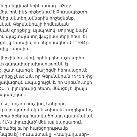
ան զանգվածներին ասաց. «Քաջ
եջ, որն ինձ հիշեցնում է Բուդապեշտի
նից անտեղյակներին հիշեցնենք.
ական Գերմանիայի հիմնական
կան զորքերը: Այսպիսով, Սորոսը նախ՝
ին պաշտպանող ֆաշիստների հետ, եւ,
յց է տալիս, որ հերոսացնում է 1944թ.-
իք է տալիս:
, վերջին հաշվով, իրենց դեռ աշխարհի
եւի գաղափարախոսությունն էլ
 շատ պարզ է. ֆաշիզմի հերոսացում:
իքը չկա: Այն, որ Գերմանիան 1945թ.-ից
լավագույն ապացույցն է, որ Արեւմուտքի
-ի փլուզումից հետո, մնացել է միայն
կաս չկա...
 եւ, խոշոր հաշվով, Երկրորդ
ց այդ պատմական «սխալն» ուղղելու կոչ
ր ուլտրալիբերալ հատվածը այդ պատմական
ԽՍՀՄ-ն փլուզված՝ մեկ այլ կարկառուն
ծել եւ իր հայեցողությամբ
այնպես էլ՝ Ռուսաստանը: «Խաղաղասեր»