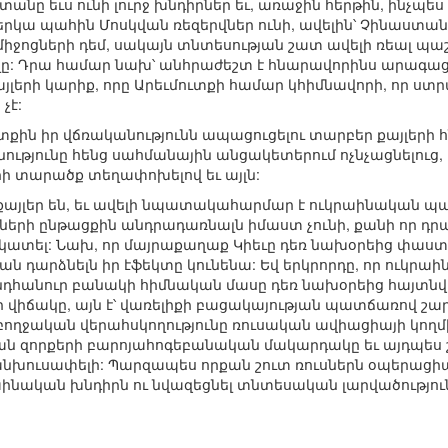
աստանը եւս ունի լուրջ խնդիրներ եւ, առաջին հերթին, ինչպ
 ներկա պահին Մոսկվան ռեզերվներ ունի, ավելին՝ Չինաստ
ոցների դեմ, սակայն տնտեսության շատ ավելի ռեալ պաշ
ը: Դրա համար նախ՝ անհրաժեշտ է հնարավորինս արագացնե
յլերի կարիք, որը Արեւմուտքի համար կհիմնավորի, որ ստ
չէ:
ւտքին իր վճռականությունն ապացուցելու տարբեր քայլերի 
ությունը հենց սահմանային անցակետերում ոչնչացնելուց,
րի տարածք տեղափոխելով եւ այլն:
 քայլեր են, եւ ավելի նպատակահարմար է ուկրաինական պ
ների ընթացքին անդրադառնալն իմաստ չունի, քանի որ դր
 նկատել: Նախ, որ մայրաքաղաք Կիեւը դեռ նախօրեից փաս
 դարձնելն իր էֆեկտը կունենա: Եվ երկրորդը, որ ուկրա
 ընդհանուր բանակի հիմնական մասը դեռ նախօրեից հայտն
ր վիճակը, այն է՝ վառելիքի բացակայության պատճառով շա
բողջական վերահսկողությունը ռուսական ավիացիայի կող
կան զորքերի բարոյահոգեբանական մակարդակը եւ այդպես 
անխուսափելի: Պարզապես որքան շուտ ռուսներն օպերացի
աինական խնդիրն ու նվազեցնել տնտեսական լարվածությու