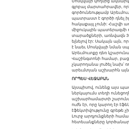
Մոսկվայի կողմից ակնարկ
գլոբալ մարտահրավեր, որն 
գործունեությամբ Արեւմու
պատրաստ է գործի դնել իր
հակաքայլ չունի: Հաշվի ա
միջուկային պատերազմի դ
տարածքների, առնվազն 3
ելնելով էր: Սակայն այն,
է նաեւ Մոսկվայի նման ս
Արեւմուտքը դեռ կշարունա
Վաշինգտոնի համար, բացի 
չկարողանա լուծել նախ՝ 
արեւմտյան աշխարհն այն 
ՈՐՊԵՍ ՎԵՋԱԲԱՆ
Այսպիսով, ունենք այս պ
ներկայումս տեղի ունեցո
աշխարհամարտի շարունակո
ուժն էր, որը կարող էր էֆ
էֆեկտիվությունը գրեթե չ
Լուրջ արդյունքների համ
հետեւանքները կործանար