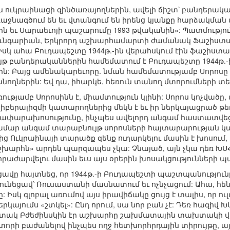
ն ուկրաինացի զինծառայողներին, ավելի ճիշտ՝ բանդերակ
ջնագծում են եւ վտանգում են իրենց կյանքը հարձակման մ
ն եւ Սարաեւոյի պաշարումը 1993 թվականին»: Պատմությու
 Հունգարիան, Երկրորդ աշխարհամարտի ժամանակ Ֆաշիստ
 Իսկ ահա Բուդապեշտը 1944թ.-ին վերահսկում էին ֆաշիստա
թ բանդերականներին համեմատում է Բուդապեշտը 1944թ.-
ն: Բայց ամենակարեւորը. նման համեմատությամբ Սորոսը ցու
ղներին: Եվ դա, իհարկե, հեռուն տանող մտորումների տեղ
ռությամբ Սորոսինն է, միամտություն կլինի: Սորոս կոչվածը
իբերալիզմի կատարողներից մեկն է եւ իր ներկայացրած թ
ղափարախոսությունը, ինչպես ավելորդ անգամ հաստատվեց,
համար անգամ տարաբնույթ սորոսների հայտարարության կար
ց Ուկրաինայի տարածք զենք ուղարկելու մասին է խոսում, 
խարհն» արդեն պարզապես չկա: Չնայած, այն չկա դեռ ԽՍՀՄ
րաժարվելու մասին եւս այս օրերին խոսակցությունների պա
ցավը հայտնեց, որ 1944թ.-ի Բուդապեշտի պաշտպանությունը
ունեցավ՝ Ռուսաստանի մասնատում եւ ոչնչացում: Ահա, հեն
ը: Իսկ գլոբալ առումով այս իրավիճակը ցույց է տալիս, ո
ներկայումս «շտկել»: Ընդ որում, սա նոր բան չէ: Դեռ հազիվ 
ակ Բժեժինսկին էր աշխարհը շախմատային տախտակի վերա
կտորի բաժանելով ինչպես ողջ հետխորհրդային տիրույթը, 