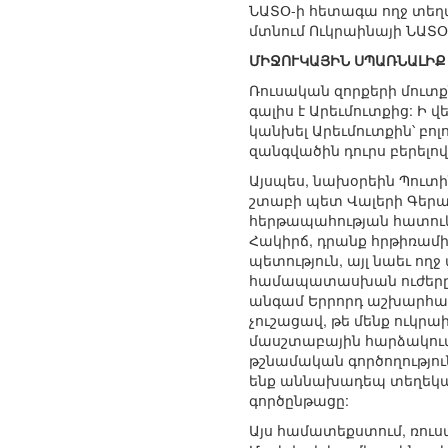
ՆԱՏՕ-ի հետագա ողջ տեղա
մտնում Ուկրաինայի ՆԱՏ
ՄԻՋՈՒԿԱՅԻՆ ՍՊԱՌՆԱԼԻՔ
Ռուսական զորքերի մուտքն
գալիս է Արեւմուտքից: Ի վե
կանխել Արեւմուտքին՝ բոլ
զանգվածին դուրս բերելո
Այսպես, նախօրեին Պուտի
շտաբի պետ Վալերի Գեր
հերթապահության հատուկ 
Հակիրճ, դրանք հրթիռամիջ
պետություն, այլ նաեւ ող
համապատասխան ուժերը 
անգամ Երրորդ աշխարհամա
չուշացավ, թե մենք ուկր
մասշտաբային հարձակումը
թշնամական գործողությու
ենք աննախադեպ տեղեկատ
գործընթացը:
Այս համատեքստում, ռու