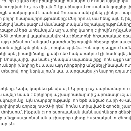
 էր, որ նշված ողջ իրավիճակը համարում է հենց այդպիսին
ուղղված է ոչ թե միայն Ուկրաինայում ռուսական զորքեր լինե
տքն օրակարգում է պահում Ռուսաստանի լինել-չլինելու հար
 բոլոր հնարավորությունները: Ընդ որում, սա հենց այն է, 
ռնելով նաեւ բազում մասնագիտական եզրակացությունները, 
եպքում եթե արեւմտյան աշխարհը կարող է լիովին ոչնչան
0-50 տոկոսով կպահպանվի: Վաշինգտոնի հիշատակած ռեակց
 որ այդ վիճակում անգամ պատժամիջոցային հեղեղը դեռ պաշտպ
պառնալիքներն ընկալել, որպես «բլեֆ»: Իսկ այդ դեպքում 
կի սրել իրավիճակը, քանի դեռ հակառակում չի համոզվել: Թ
Մոսկվայից, կա նաեւ չինական սպառնալիքը, որն աչքի առաջ
ռուսների խնդիրը եւ ապա այդ դիրքերից անցնել չինական 
տեսքով, որը ներկայումս կա, պարզապես չի կարող գոյատե
ատկերը: Նախ, կարծես թե սխալ է Երրորդ աշխարհամարտի մա
ղն ավելի նման է Երկրորդ աշխարհամարտի շարունակության,
ւթյունը: Այն տարբերությամբ, որ եթե անցած դարի 40-
եկտիվորեն գործել ԽՍՀՄ-ի դեմ, հիմա ստիպված է գործել շատ
ի փոխվում, ինչքան էլ որ եվրոպական մանկլավիկները զենք
ար անգլոսաքսոնական աշխարհը պետք է սեփական ուժերով
ար են: