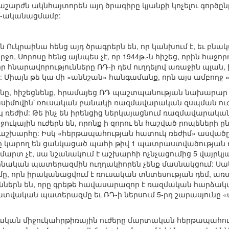
շարժն ակնհայտորեն այդ ծրագիրը կյանքի կոչելու գործըն
Օ-ականացմամբ:
 Ուկրաինա հենց այդ ծրագրերն են, որ կանխում է, եւ բնակ
րջո, Սորոսը հենց այնպես չէ, որ 1944թ.-ն հիշեց, որին հաջո
որ հնարավորությունները ՌԴ-ի դեմ ուղղելով առաջին պլան
վ: Միայն թե կա մի «աննշան» հանգամանք, որն այս ամբողջ
նը, հիշեցնենք, հրամայեց ՌԴ պաշտպանության նախարար Սե
ասիմովին՝ ռուսական բանակի ռազմավարական զսպման ո
ռեժիմ: Թե ինչ են իրենցից ներկայացնում ռազմավարական 
ուկային ուժերն են, որոնք ի զորու են հաշված րոպեների ը
ջ աշխարհը: Իսկ «հերթապահության հատուկ ռեժիմ» ասվածը դ
կարող են ցանկացած պահի թիվ 1 պատրաստվածության ռ
րտ չէ, սա նշանակում է աշխարհի ոչնչացումից 5 վայրկ
աինական պատերազմին ուղղակիորեն չենք մասնակցում: Սակա
, որն իրականացվում է ռուսական տնտեսության դեմ, առ
ններն են, որը գրեթե հավասարազոր է ռազմական հարձակմա
վական պատերազմը եւ ՌԴ-ի ներսում 5-րդ շարասյունը «
սական միջուկահրթիռային ուժերը մարտական հերթապահո