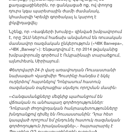
քաղաքացիներին, որ ցանկացած ոք, ով փողոց
դուրս կգա պարետային ժամի ժամանակ,
կհամարվի Կրեմլի գործակալ և կարող է
լիկվիդացվել։
Նշենք, որ «Վագների խումբը» զինված խմբավորում
է, որը ԶԼՄ-ներում հաճախ անվանում են ռուսական
մասնավոր ռազմական ընկերություն («ЧВК Вагнера»,
«ЧВК „Вагнер“»): Ենթադրվում է, որ 2014 թվականից
խմբավորումը գործում է Ուկրաինայի տարածքում,
այնուհետև Սիրիայում։
Փետրվարի 24-ի վաղ առավոտյան Ռուսաստանի
նախագահ Վլադիմիր Պուտինը հանդես է եկել
ուղերձով՝ հայտնելով Դոնբասում հատուկ
ռազմական օպերացիա սկսելու որոշման մասին։
«Հանգամանքները մեզնից պահանջում են
վճռական ու անհապաղ գործողություններ:
Դոնբասի ժողովրդական հանրապետությունները
խնդրանքով դիմել են Ռուսաստանին: Դրա հետ
կապված որոշում եմ ընդունել հատուկ ռազմական
գործողություն իրականացնել»,- հայտարարել է
Պուտինը ՌԴ քաղաքացիներին ուղղված