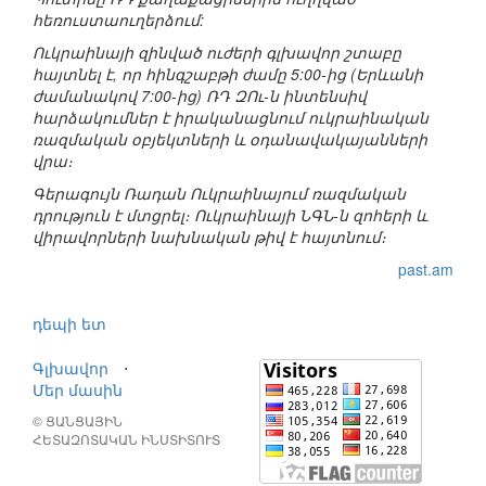
հեռուստաուղերձում:
Ուկրաինայի զինված ուժերի գլխավոր շտաբը
հայտնել է, որ հինգշաբթի ժամը 5:00-ից (Երևանի
ժամանակով 7:00-ից) ՌԴ ԶՈւ-ն ինտենսիվ
հարձակումներ է իրականացնում ուկրաինական
ռազմական օբյեկտների և օդանավակայանների
վրա։
Գերագույն Ռադան Ուկրաինայում ռազմական
դրություն է մտցրել։ Ուկրաինայի ՆԳՆ-ն զոհերի և
վիրավորների նախնական թիվ է հայտնում։
past.am
դեպի ետ
Գլխավոր
⋅
Մեր մասին
© ՑԱՆՑԱՅԻՆ
ՀԵՏԱԶՈՏԱԿԱՆ ԻՆՍՏԻՏՈՒՏ