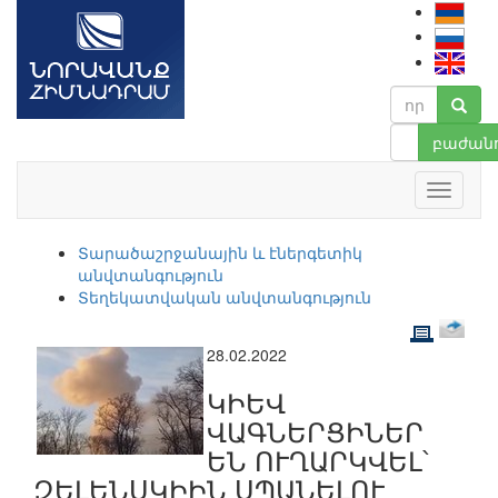
բաժանո
Տարածաշրջանային և էներգետիկ
անվտանգություն
Տեղեկատվական անվտանգություն
28.02.2022
ԿԻԵՎ
ՎԱԳՆԵՐՑԻՆԵՐ
ԵՆ ՈՒՂԱՐԿՎԵԼ՝
ԶԵԼԵՆՍԿԻԻՆ ՍՊԱՆԵԼՈՒ