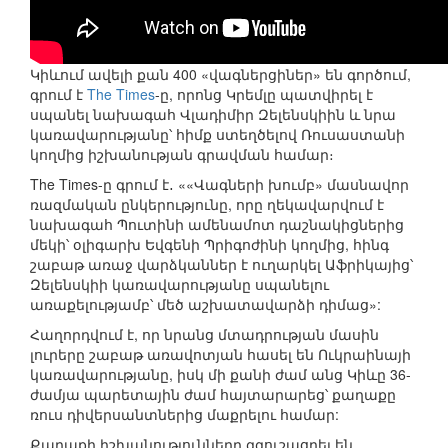
Կիևում ավելի քան 400 «վագներցիներ» են գործում,
գրում է
The Times
-ը, որոնց Կրեմլը պատվիրել է
սպանել նախագահ Վլադիմիր Զելենսկիին և նրա
կառավարությանը՝ հիմք ստեղծելով Ռուսաստանի
կողմից իշխանության գրավման համար։
The Times-ը գրում է․ ««Վագների խումբ» մասնավոր
ռազմական ընկերությունը, որը ղեկավարվում է
նախագահ Պուտինի ամենամոտ դաշնակիցներից
մեկի՝ օլիգարխ Եվգենի Պրիգոժինի կողմից, հինգ
շաբաթ առաջ վարձկաններ է ուղարկել Աֆրիկայից՝
Զելենսկիի կառավարությանը սպանելու
առաքելությամբ՝ մեծ աշխատավարձի դիմաց»:
Հաղորդվում է, որ նրանց մտադրության մասին
լուրերը շաբաթ առավոտյան հասել են Ուկրաինայի
կառավարությանը, իսկ մի քանի ժամ անց Կիևը 36-
ժամյա պարետային ժամ հայտարարեց՝ քաղաքը
ռուս դիվերսանտներից մաքրելու համար:
Քաղաքի իշխանությունները զգուշացրել են