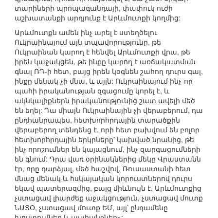
տարիների պրոպագանդայի, փափուկ ուժի
աշխատանքի արդյունք է Արևմուտքի կողմից:
Արևմուտքն ամեն ինչ արել է ստեղծելու
Ուկրաինայում այն տպավորությունը, թե
Ուկրաինան կարող է հենվել Արևմուտքի վրա, թե
իրեն կաջակցեն, թե ինքը կարող է առճակատման
գնալ ՌԴ-ի հետ, բայց իրեն կօգնեն շահող դուրս գալ,
ինքը մենակ չի մնա, և այլն: Ուկրաինայում ինչ-որ
պահի իրականության զգացումը կորել է, և
ակնկալիքներն իրականությունից շատ ավելի մեծ
են եղել: Դա միայն Ուկրաինային չի վերաբերում, դա
ընդհանրապես, հետխորհրդային տարածքին
վերաբերող տենդենց է, որի հետ բախվում են բոլոր
հետխորհրդային երկրները՝ կախված նրանից, թե
ինչ որոշումներ են կայացնում, ինչ զարգացումների
են գնում: Դրա վառ օրինակներից մեկը Վրաստանն
էր, որը դարձյալ, մեծ հաշվով, Ռուսաստանի հետ
մնաց մենակ և հսկայական կորուստներով դուրս
եկավ պատերազմից, բայց միևնույն է, Արևմուտքից
չստացավ լիարժեք աջակցություն, չստացավ մուտք
ՆԱՏՕ, չստացավ մուտք ԵՄ, այլ՝ ընդամենը
խոստումներ և պահանջներ»: