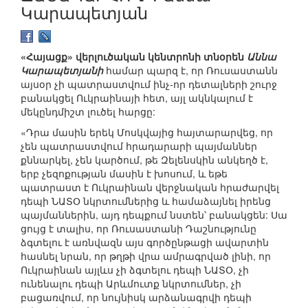
Կարապետյան
«Հայացք» վերլուծական կենտրոնի տնօրեն
Աննա
Կարապետյանի
համար պարզ է, որ Ռուսաստանն
այսօր չի պատրաստվում ինչ-որ դետալների շուրջ
բանակցել Ուկրաինայի հետ, այլ ակնկալում է
մեկընդմիշտ լուծել հարցը:
«Դրա մասին երեկ Մոսկվայից հայտարարվեց, որ
չեն պատրաստվում հրադարարի պայմաններ
քննարկել, չեն կարծում, թե Զելենսկին անկեղծ է,
երբ չեզոքության մասին է խոսում, և եթե
պատրաստ է Ուկրաինան վերջնական հրաժարվել
դեպի ՆԱՏՕ նկրտումներից և համաձայնել իրենց
պայմաններին, այդ դեպքում նստեն՝ բանակցեն: Սա
ցույց է տալիս, որ Ռուսաստանի Դաշնությունը
ձգտելու է առնվազն այս գործընթացի ավարտին
հասնել նրան, որ թղթի վրա ամրագրված լինի, որ
Ուկրաինան այլևս չի ձգտելու դեպի ՆԱՏՕ, չի
ունենալու դեպի Արևմուտք նկրտումներ, չի
բացառվում, որ նույնիսկ արձանագրվի դեպի