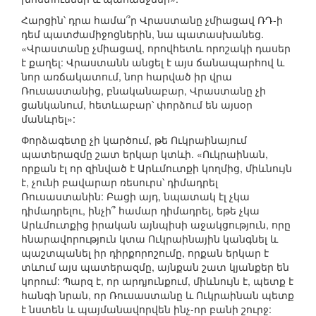
Հարցին՝ դրա համա՞ր Վրաստանը չմիացավ ՌԴ-ի
դեմ պատժամիջոցներին, նա պատասխանեց.
«Վրաստանը չմիացավ, որովհետև որոշակի դասեր
է քաղել: Վրաստանն անցել է այս ճանապարհով և
նոր առճակատում, նոր հարված իր վրա
Ռուսաստանից, բնականաբար, Վրաստանը չի
ցանկանում, հետևաբար՝ փորձում են այսօր
մանևրել»:
Փորձագետը չի կարծում, թե Ուկրաինայում
պատերազմը շատ երկար կտևի. «Ուկրաինան,
որքան էլ որ զինված է Արևմուտքի կողմից, միևնույն
է, չունի բավարար ռեսուրս՝ դիմադրել
Ռուսաստանին: Բացի այդ, նպատակ էլ չկա
դիմադրելու, ինչի՞ համար դիմադրել, եթե չկա
Արևմուտքից իրական այնպիսի աջակցություն, որը
հնարավորություն կտա Ուկրաինային կանգնել և
պաշտպանել իր դիրքորոշումը, որքան երկար է
տևում այս պատերազմը, այնքան շատ կյանքեր են
կորում: Պարզ է, որ արդյունքում, միևնույն է, պետք է
հանգի նրան, որ Ռուսաստանը և Ուկրաինան պետք
է նստեն և պայմանավորվեն ինչ-որ բանի շուրջ: