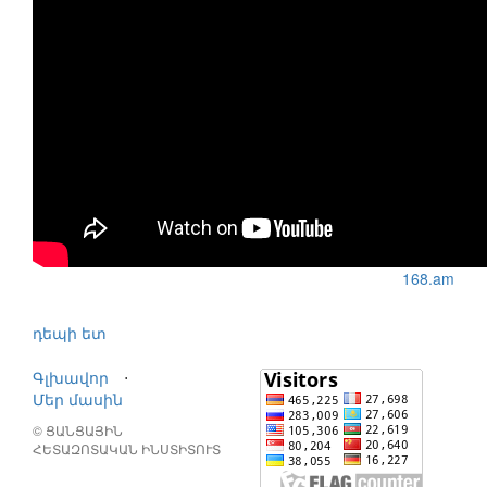
168.am
դեպի ետ
Գլխավոր
⋅
Մեր մասին
© ՑԱՆՑԱՅԻՆ
ՀԵՏԱԶՈՏԱԿԱՆ ԻՆՍՏԻՏՈՒՏ