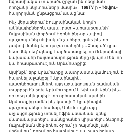
Եվրասիական տարածաշրջան ինտեգրման
որոշակի նկրտումների մասին»,-
168TV
-ի
«Ռեվյու»
հաղորդման ընթացքում ասաց նա:
Ինչ վերաբերում է ուկրաինական կողմի
ակնկալիքներին, ապա, ըստ Կարապետյանի՝
Ուկրաինան փորձում է գոնե ինչ-որ չափով
պաշտպանել սեփական շահերը, գոնե ինչ-որ
չափով մանևրելու դաշտ ստեղծել. «Չնայած՝ դրա
հետ մեկտեղ՝ պետք է արձանագրել, որ Ուկրաինայի
նախագահի հայտարարությունները վկայում են, որ
կա հիասթափություն Արևմուտքից:
Այսինքն՝ երբ Արևմուտքը պատրաստակամություն է
հայտնել աջակցել Ուկրաինային,
պատկերացումներն այդ աջակցության բավական
տարբեր են եղել Արևմուտքում և Կիևում: Կիևն ինչ-
որ տեղ ակնկալել է, որ օրհասական պահին
Արմուտքից ամեն ինչ կարվի Ուկրաինային
պաշտպանելու համար, Արևմուտքն այդ
աջակցությունը տեսել է ֆինանսական, զենք
մատակարարելու, սանկցիաներ կիրառելու ձևերով:
Ուկրաինան մեկ-երկու օրում չի հայտնվել այն
վիճակում, որում որ հայտնվել է, սա շատ երկար