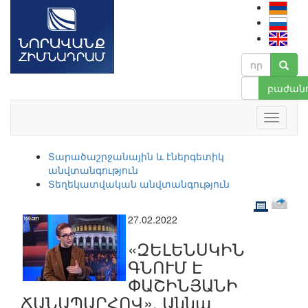
բաժանո
Տարածաշրջանային և էներգետիկ
անվտանգություն
Տեղեկատվական անվտանգություն
27.02.2022
«ԶԵԼԵՆՍԿԻՆ
ԳՆՈՒՄ Է
ՓԱՇԻՆՅԱՆԻ
ՃԱՆԱՊԱՐՀՈՎ». Աննա