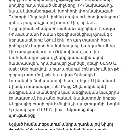
կողմից ուղարկված մեսիջները: ՌԴ նախագահը,
նաև Անվտանգության խորհրդի փոխնախագահ
Դմիտրի Մեդվեդևն իրենց ծավալուն հոդվածներում
գրեթե բաց տեքստով ասում էին, որ եթե
Ուկրաինան «հակառուսական» պրոյեկտ է, ապա
Ռուսաստանի համար էքսզիստենցիալ վտանգ է
ներկայացնելու: Նշում էին, որ այդ փաստի հետ
իրենք չեն կարող համակերպվել: Նաև լուծումներ
էին առաջարկում, որ Ուկրաինան, ըստ իր
Սահմանադրության, չեզոք կարգավիճակով
հաստատվեր, հրաժարվեր շարժվել դեպի ՆԱՏՕ և
այլն: Մեծ հաշվով, առաջարկվում էին լուծումներ թե՛
գլոբալ առումով, թե՛ կապված Դոնեցկի և
Լուգանսկի ճակատագրի հետ, և հղում էին անում
Մինսկի փաստաթղթին: Բայց Զելենսկին երևի
անգլիական տանկերին կամ անգլիական նավերին
էր սպասում, իսկ անգլիական նավատորմը երբեք
Անգլիայից բացի որևէ մեկին չի պաշտպանի: Նույնն
էլ վերաբերում է ԱՄՆ-ին»,–
նկատեց մեր
զրուցակիցը
:
Նշված համատեքստում անդրադառնալով Նիկոլ
Փաշինյանի, Վրաստանի նախկին նախագահ