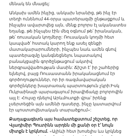
մենակ են մնացել:
Անկախ ամեն ինչից, անկախ նրանից, թե ինչ էր
տեղի ունենում 44-օրյա պատերազմի ընթացքում և
ինչպես ավարտվեց այն, մենք բոլորս էլ ականատես
եղանք, թե ինչպես էին մեզ օգնում թե՛ իրանական,
թե՛ ռուսական կողմերը: Ռուսական կողմի հետ
կապված՝ հստակ կարող ենք ասել զենքի
մատակարարումների, ինչպես նաև ամեն գնով
պատերազմը կանգնեցնելու նպատակով
բանակցային գործընթացում ակտիվ
ներգրավվածության մասին: Ճիշտ է՝ իր շահերից
ելնելով, բայց Ռուսաստանն իրականացնում էր
գործողություններ, որ իր ռազմավարական
գործընկերը խայտառակ պարտություն չկրի:Իսկ
Ուկրաինայի պարագայում իրավիճակը բոլորովին
այլ է: Հույսը դնելով Արևմուտքի վրա՝ իրենք
չսերտեցին այն ամենի դասերը, ինչը կատարվում
էր պոստսովետական տարածքում»:
Քաղաքագետն այս համատեքստում շեշտեց, որ
Վլադիմիր Պուտինն արդեն մի քանի օր է՝ նույն
միտքն է կրկնում.
«Ալիևի հետ խոսելիս ևս կրկնեց