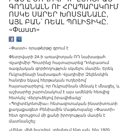
ԳՈՂԱՆԱԼՆ ՈՒ ՀՐԱՊԱՐԱԿՈՒՄ
ՈՍԿԵ ՍԱՐԵՐ ԽՈՍՏԱՆԱԼԸ,
ԱՅԼ ԲԱՆ՝ ՌԵԱԼ ՊՈԼԻՏԻԿԸ.
«Փաստ»
«Փաստ» օրաթերթը գրում է
Փետրվարի 24-ի առավոտյան ՌԴ նախագահ
Վլադիմիր Պուտինը հայտարարեց Դոնբասում
ռազմական գործողություն սկսելու մասին։ Երեկ
Ուկրաինայի նախագահ Վլադիմիր Զելենսկին
հանդես եկավ հերթական ուղերձով՝
հայտարարելով, որ Ուկրաինան մենակ է մնացել, և
աշխարհը շարունակում է այս ամենին հեռվից
հետևել: Վերլուծելով իրավիճակը՝
«Պոլիտէկոնոմիա» հետազոտական ինստիտուտի
քաղաքագետ Բենիամին Մաթևոսյանը «Փաստի»
հետ զրույցում մի քանի իրողության մասին է
մատնանշել:
«Մենք, մեծ հաշվով, տեսնում ենք այն, ինչ 1920