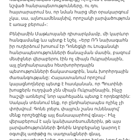
նշված հանրապետությունները, ու դու
հայտարարում ես, որ նման հարց մեր օրակարգում
չկա, սա, այնուամենայնիվ, որոշակի լարվածություն
է առաջ բերում»:
Բենիամին Մաթևոսյանի դիտարկմամբ, մի կարևոր
հանգամանք ևս պետք է նշել. «Երբ ՌԴ նախագահն
իր ուղերձում խոսում էր Դոնեցկի ու Լուգանսկի
հանրապետությունների ճանաչման մասին, բազում
մեսիջներ վերաբերու էին ոչ միայն Ուկրաինային,
այլ ընդհանրապես հետխորհրդային
պետությունների ճակատագրին, նաև խորհրդային
ժառանգությանը: Հայաստանում որոշում
կայացնողները պետք է հասկանան, որ Պուտինի
խոսքերն ուղղված չեն միայն Ուկրաինային, ինչը
հաշվի առնելով՝ նոր պահելաձև պետք է որդեգրեին:
Սակայն տեսնում ենք, որ ընդհանրապես ոչինչ չի
փոխվում: Գոնե լռելու փայլուն շանս ունենալով՝
մենք որոշեցինք այլ ճանապարհով գնալ»: Ինչ
վերաբերում է այն կանխատեսումներին, թե այս
լարվածությունների ֆոնին Ադրբեջանը կարող է
օգտվել առիթից ու սադրանքների գնալ,
քաղաքագետը նշեց, որ այս հարցը երկու կողմ ունի: