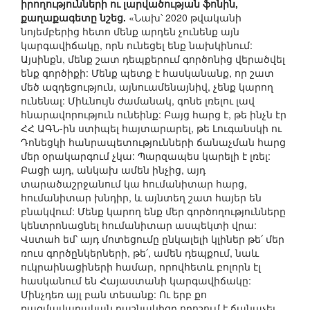
իրողությունների ու լարվածության ֆոնին,
քաղաքագետը նշեց.
«Նախ՝ 2020 թվականի
նոյեմբերից հետո մենք արդեն չունենք այն
կարգավիճակը, որն ունեցել ենք նախկինում:
Այսինքն, մենք շատ դեպքերում գործոնից վերածվել
ենք գործիքի: Մենք պետք է հասկանանք, որ շատ
մեծ ազդեցություն, այնուամենայնիվ, չենք կարող
ունենալ: Միևնույն ժամանակ, գոնե լռելու լավ
հնարավորություն ունեինք: Բայց հարց է, թե ինչն էր
ՀՀ ԱԳՆ-ին ստիպել հայտարարել, թե Լուգանսկի ու
Դոնեցկի հանրապետությունների ճանաչման հարց
մեր օրակարգում չկա: Պարզապես կարելի է լռել:
Բացի այդ, անկախ ամեն ինչից, այդ
տարածաշրջանում կա հումանիտար հարց,
հումանիտար խնդիր, և այնտեղ շատ հայեր են
բնակվում: Մենք կարող ենք մեր գործողությունները
կենտրոնացնել հումանիտար ասպեկտի վրա:
Վստահ եմ՝ այդ մոտեցումը ընկալելի կլիներ թե՛ մեր
ռուս գործընկերների, թե՛, ամեն դեպքում, նաև
ուկրաինացիների համար, որովհետև բոլորն էլ
հասկանում են Հայաստանի կարգավիճակը:
Մինչդեռ այլ բան տեսանք: Ու երբ քո
ռազմավարական դաշնակիցը որոշում է ճանաչել