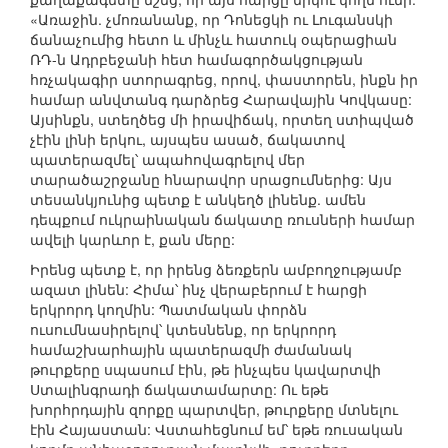
«Առաջին. չմոռանանք, որ Դոնեցկի ու Լուգանսկի
ճանաչումից հետո և մինչև հատուկ օպերացիան
ՌԴ-ն Ադրբեջանի հետ համագործակցության
հռչակագիր ստորագրեց, որով, փաստորեն, ինքն իր
համար անվտանգ դարձրեց Հարավային Կովկասը:
Այսինքն, ստեղծեց մի իրավիճակ, որտեղ ստիպված
չէին լինի երկու, այսպես ասած, ճակատով
պատերազմել՝ ապահովագրելով մեր
տարածաշրջանը հնարավոր սրացումներից: Այս
տեսանկյունից պետք է անկեղծ լինենք. ամեն
դեպքում ուկրաինական ճակատը ռուսների համար
ավելի կարևոր է, քան մերը:
Իրենց պետք է, որ իրենց ձեռքերն ամբողջությամբ
ազատ լինեն: Հիմա՝ ինչ վերաբերում է հարցի
երկրորդ կողմին: Պատմական փորձն
ուսումնասիրելով՝ կտեսնենք, որ երկրորդ
համաշխարհային պատերազմի ժամանակ
թուրքերը սպասում էին, թե ինչպես կավարտվի
Ստալինգրադի ճակատամարտը: Ու եթե
խորհրդային զորքը պարտվեր, թուրքերը մտնելու
էին Հայաստան: Վստահեցնում եմ՝ եթե ռուսական