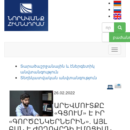
բաժանո
Տարածաշրջանային և էներգետիկ
անվտանգություն
Տեղեկատվական անվտանգություն
26.02.2022
ԱՐԵՎՄՈՒՏՔԸ
«ԳՑՈՒՄ» Է ԻՐ
«ԳՈՐԾԸՆԿԵՐՆԵՐԻՆ». ԱՅԼ
ԲԱՆ Է ԺՈՂՈՎՐԴԻ ԷՄՈՑԻԱՆ