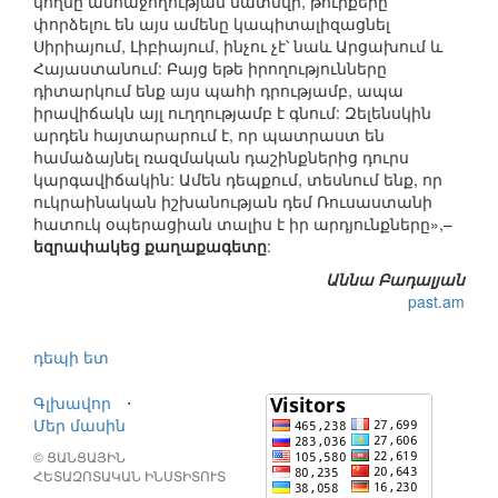
կողմը անհաջողության մատնվի, թուրքերը
փորձելու են այս ամենը կապիտալիզացնել
Սիրիայում, Լիբիայում, ինչու չէ՝ նաև Արցախում և
Հայաստանում: Բայց եթե իրողությունները
դիտարկում ենք այս պահի դրությամբ, ապա
իրավիճակն այլ ուղղությամբ է գնում: Զելենսկին
արդեն հայտարարում է, որ պատրաստ են
համաձայնել ռազմական դաշինքներից դուրս
կարգավիճակին: Ամեն դեպքում, տեսնում ենք, որ
ուկրաինական իշխանության դեմ Ռուսաստանի
հատուկ օպերացիան տալիս է իր արդյունքները»,–
եզրափակեց քաղաքագետը
:
Աննա Բադալյան
past.am
դեպի ետ
Գլխավոր
⋅
Մեր մասին
© ՑԱՆՑԱՅԻՆ
ՀԵՏԱԶՈՏԱԿԱՆ ԻՆՍՏԻՏՈՒՏ