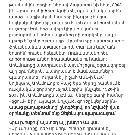
թվականին տեղի ունեցավ Հայաստանի հետ, 2008-
ին՝ Վրաստանի հետ: Այսինքն, պայմանականորեն
ասած, անգլիական նավերը ինչպես չեն գա
հայկական լեռներ, այնպես էլ չեն գա ուկրաինական
դաշտեր: Իսկ եթե ավելի կիրառական ու
քաղաքական տեսանկյունից դիտարկենք, ապա
պետք է նշենք հետևյալը. Արևմուտքը պատրաստ է
ֆինանսական աջակցություն տալ այս կամ այն
երկրին՝ որպես հենակետ՝ Ռուսաստանի դեմ
գործողություններ իրականացնելու համար:
Արևմուտքը պատրաստ է այդ միջոցով օգտագործել
այդ երկրներին, պատրաստ է մասնագետների
պատրաստել, ուղարկել՝ ի շահ ԱՄՆ-ի կամ
կոլեկտիվ Արևմուտքի: Բայց երբ հերթը հասնում է
ռազմական գործողություններին, ինչպես 1920-ին,
2008-ին, Արևմուտքն այժմ ևս, կներեք բառի համար,
«գցում» է իր, այսպես կոչված, գործընկերներին»,–
ասաց քաղաքագետը՝ ընդգծելով, որ նշվածի վառ
օրինակը տեսնում ենք Զելենսկու պարագայում
:
Նրա խոսքով՝ այստեղ այլ խնդիր ևս կա:
«Արևմուտքը՝ դեռ մի կողմ: Պետք է դիտարկել
վերջին 8-9 ամիսների ընթացքում Ռուսաստանի