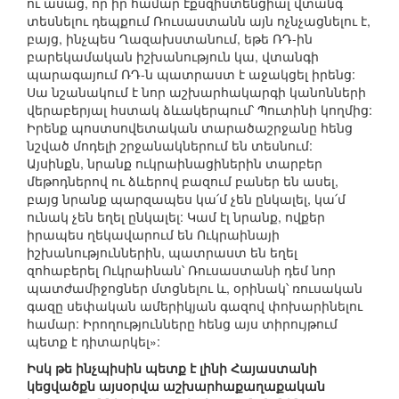
ու ասաց, որ իր համար էքսզիստենցիալ վտանգ
տեսնելու դեպքում Ռուսաստանն այն ոչնչացնելու է,
բայց, ինչպես Ղազախստանում, եթե ՌԴ-ին
բարեկամական իշխանություն կա, վտանգի
պարագայում ՌԴ-ն պատրաստ է աջակցել իրենց:
Սա նշանակում է նոր աշխարհակարգի կանոնների
վերաբերյալ հստակ ձևակերպում՝ Պուտինի կողմից:
Իրենք պոստսովետական տարածաշրջանը հենց
նշված մոդելի շրջանակներում են տեսնում:
Այսինքն, նրանք ուկրաինացիներին տարբեր
մեթոդներով ու ձևերով բազում բաներ են ասել,
բայց նրանք պարզապես կա՛մ չեն ընկալել, կա՛մ
ունակ չեն եղել ընկալել: Կամ էլ նրանք, ովքեր
իրապես ղեկավարում են Ուկրաինայի
իշխանություններին, պատրաստ են եղել
զոհաբերել Ուկրաինան՝ Ռուսաստանի դեմ նոր
պատժամիջոցներ մտցնելու և, օրինակ՝ ռուսական
գազը սեփական ամերիկյան գազով փոխարինելու
համար: Իրողությունները հենց այս տիրույթում
պետք է դիտարկել»:
Իսկ թե ինչպիսին պետք է լինի Հայաստանի
կեցվածքն այսօրվա աշխարհաքաղաքական