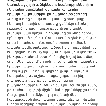
Սահակաշվիլիի և Զելենսկու նմանությունների ու
ընդհանրությունների վերաբերյալ արվող
հրապարակումներին՝ քաղաքագետը շեշտեց.
«Մենք պետք է նախ հասկանանք հետևյալը.
հետխորհրդային տարածաշրջաններում տեղի
ունեցած հեղափոխություններն արտաքին
քաղաքական որոշակի օրակարգ են ձեռք բերում,
որն ուղղված է լինում Ռուսաստանի դեմ: Եվ, ինչպես
ցույց է տալիս փորձը, դրանք բոլորը ոչ միայն
պատերազմի, այլև տարածքային կորուստների են
հանգեցնում: Նույնը եղավ Ուկրաինայում դեռ 2014-
ին, Վրաստանում՝ 2008-ին, նույնը եղավ նաև մեզ
մոտ: Մեծ հաշվով՝ ժողովրդի էմոցիան գողանալն ու
հրապարակում ոսկե սարեր խոստանալը մեկ բան
է, մեկ այլ բան է ռեալ պոլիտիկի պարագայում
հասկանալ, թե աշխարհաքաղաքական ինչ
տարածաշրջանում ես, և ովքեր են քո
խաղացողները: Այո, թե՛ Զելենսկու, թե՛ Փաշինյանի,
թե՛ Սահակաշվիլիի միջև նմանությունները շատ են:
Բայց, դրա հետ մեկտեղ, կուզենայի մեկ
հանգամանքի վրա ուշադրություն սևեռել: Ինչպես
արդեն նշեցինք, Զելենսկին հայտարարեց, որ իրենք