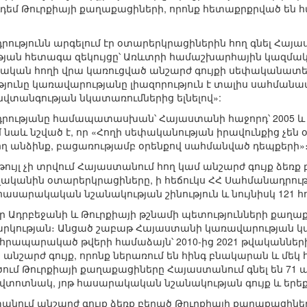
դդեմ Թուրքիայի քաղաքացիների, որոնք հետաքրքրված են հա
ությունն արգելում էր օտարերկրացիներին հող գնել Հայա
ան հետագա զեկույցը՝ Առևտրի համաշխարհային կազմակ
յկական հողի վրա կառուցված անշարժ գույքի սեփականատեր»:
թյունը կառավարությանը լիազորություն է տալիս սահմանա
նվտանգության նկատառումներից ելնելով»:
րությանը համապատասխան՝ Հայաստանի հաջորդ՝ 2005 և 
 նաև նշված է, որ «Հողի սեփականության իրավունքից չե
ող անձինք, բացառությամբ օրենքով սահմանված դեպքերի»
ւյլ չի տրվում Հայաստանում հող կամ անշարժ գույք ձեռք 
թվականին օտարերկրացիները, ի հեճուկս ՀՀ Սահմանադրությ
9 հասարակական նշանակության շինություն և նույնիսկ 121
 որ Ադրբեջանի և Թուրքիայի թշնամի պետությունների քաղ
ռարկության։ Անցած շաբաթ Հայաստանի կառավարության կ
րապարակած թվերի համաձայն՝ 2010-ից 2021 թվականներ
ց անշարժ գույք, որոնք ներառում են հինգ բնակարան և մե
մ Թուրքիայի քաղաքացիները Հայաստանում գնել են 71 անշ
 ավտոտնակ, յոթ հասարակական նշանակության գույք և եր
տանում անշարժ գույք ձեռք բերած Թուրքիայի քաղաքացիներ