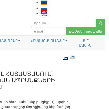
բաժանորդագրվել
ՄՍԱԳՐԵՐ
ՀՐԱՏԱՐԱԿՈՒՄՆԵՐ
ՄԵՐ
ՄԱՍԻՆ
ԵԼ ՀԱՅԱՍՏԱՆՈՒՄ.
ԿԱՆ ԱՊՐԱՆՔՆԵՐԻ
ն
յի հետ սահմանը բացելը. 1) արգելել
աքսատուրքեր Թուրքիայից ներմուծվող