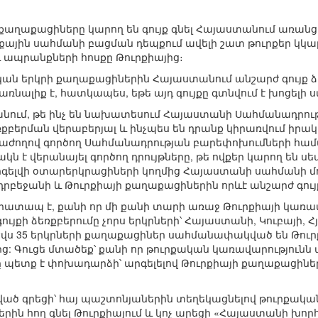
ի քաղաքացիները կարող են գույք գնել Հայաստանում առա
քային սահմանի բացման դեպքում ավելի շատ թուրքեր կկա
 ապրանքների հոսքը Թուրքիայից։
ան երկրի քաղաքացիներին Հայաստանում անշարժ գույք ձեռք
առնալիք է, հատկապես, եթե այդ գույքը գտնվում է խոցել
անում, թե ինչ են նախատեսում Հայաստանի Սահմանադրութ
ռքբերման վերաբերյալ և ինչպես են դրանք կիրառվում իրական
ողով գործող Սահմանադրության բարեփոխումների համար
ն է վերանայել գործող դրույթները, թե ովքեր կարող են սե
րգելվի օտարերկրացիների կողմից Հայաստանի սահմանի մ
 Ադրբեջանի և Թուրքիայի քաղաքացիներին որևէ անշարժ գույ
ատապ է, քանի որ մի քանի տարի առաջ Թուրքիայի կառավար
գույքի ձեռքբերումը չորս երկրների՝ Հայաստանի, Կուբայի, Հ
ս 35 երկրների քաղաքացիներ սահմանափակված են Թուրքիայո
րից: Գուցե մտածեք՝ քանի որ թուրքական կառավարությունն 
 պետք է փոխադարձի՝ արգելելով Թուրքիայի քաղաքացիների
ված գրեցի՝ հայ պաշտոնյաներին տեղեկացնելով թուրքական 
ին հող գնել Թուրքիայում և կոչ արեցի «Հայաստանի խ