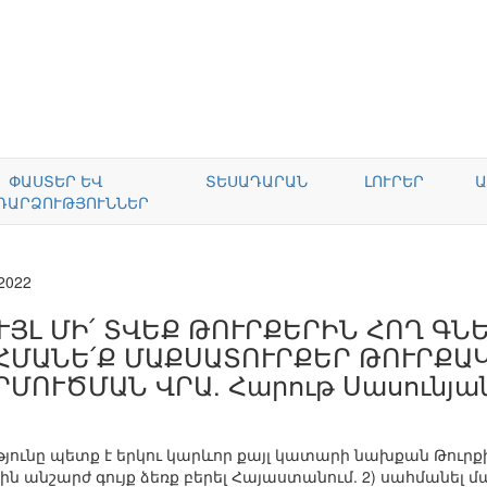
ՓԱՍՏԵՐ ԵՎ
ՏԵՍԱԴԱՐԱՆ
ԼՈՒՐԵՐ
Ա
ԴԱՐՁՈՒԹՅՈՒՆՆԵՐ
.2022
ՒՅԼ ՄԻ՛ ՏՎԵՔ ԹՈՒՐՔԵՐԻՆ ՀՈՂ ԳՆ
ՀՄԱՆԵ՛Ք ՄԱՔՍԱՏՈՒՐՔԵՐ ԹՈՒՐՔԱ
ՐՄՈՒԾՄԱՆ ՎՐԱ. Հարութ Սասունյա
ւնը պետք է երկու կարևոր քայլ կատարի նախքան Թուրքիա
ն անշարժ գույք ձեռք բերել Հայաստանում. 2) սահմանել մ