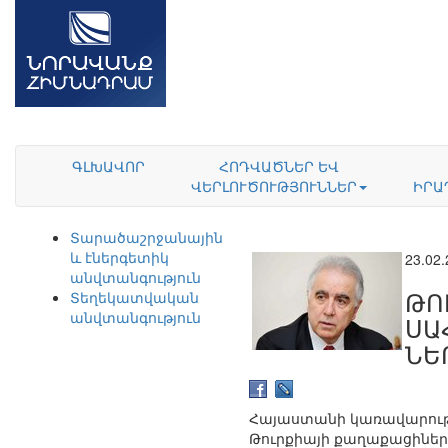
ԳԼԽԱՎՈՐ
ՀՈԴՎԱԾՆԵՐ ԵՎ
ՎԵՐԼՈՒԾՈՒԹՅՈՒՆՆԵՐ
ԻՐԱ
Տարածաշրջանային
և էներգետիկ
23.02
անվտանգություն
ԹՈ
Տեղեկատվական
անվտանգություն
ՍԱ
ՆԵ
Հայաստանի կառավարությո
Թուրքիայի քաղաքացիների