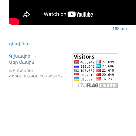
168.am
դեպի ետ
Գլխավոր
⋅
Մեր մասին
© ՑԱՆՑԱՅԻՆ
ՀԵՏԱԶՈՏԱԿԱՆ ԻՆՍՏԻՏՈՒՏ