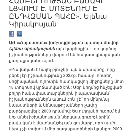
ՀԱՄԲԵՐՈՒԹՅԱՆ ԲԱԺԱԿԸ
ԼՑՎՈՒՄ Է. ՄՈՏԵՆՈՒՄ Է
ԸՆԴՎԶՄԱՆ ՊԱՀԸ». Ելենա
Կիրակոսյան
ԱԺ «Հայաստան» խմբակցության պատգամավոր
Ելենա Կիրակոսյանն
այն կարծիքին է, որ գործող
իշխանությունները վարում են հակասոցիալական
քաղաքականություն:
«Բավական է նայել բյուջեի այն նախագիծը, որը
բերել էր իշխանությունը 2022թ. համար, որտեղ
սոցիալական ոլորտին հատկացվող միջոցները մոտ
18 տոկոսով կրճատված էին: Մեր կողմից հնչեցված
բոլոր հակափաստարկներին ի պատասխան՝
իշխանություններն ասում էին՝ չէ՞ որ մինիմալ
նպաստների և կենսաթոշակների չափը
բարձրացվել է 2000 դրամով: Ես ուղղակի ուզում եմ
կոչ անել իշխանության ներկայացուցիչներին՝
բավական է մատնանշել այն գումարը, որը ոչ մի
կերպ չի փոխում մեր քաղաքացիների կյանքը: 2000