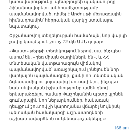
կառավարությունը, պետբյուջեի պակասուրդը
ֆինանսավորելու անհրաժեշտությամբ
պայմանավորված, դիմել է Արժույթի միջազգային
հիմնադրամին՝ հերթական վարկը ստանալու
նպատակով։
Շրջանառվող տեղեկության համաձայն, նոր վարկի
չափը կազմելու է շուրջ 72 մլն ԱՄՆ դոլար։
«Փաստ» թերթի տեղեկություններով, սա, ինչպես
ասում են, «դեռ միայն ծաղիկներն են», և ՀՀ
տնտեսական վատթարագույն վիճակով
պայմանավորված՝ առաջիկայում լինելու են նոր
վարկային պայմանագրեր, քանի որ տնտեսական
ճգնաժամից ու կոլապսից խուսափելու, ինչպես
նաև սեփական իշխանությունը ամեն գնով
երկարաձգելու համար Փաշինյանին պետք կլինեն
գումարային նոր ներարկումներ, հակառակ
դեպքում շուտով չի կարողանա վճարել նույնիսկ
պետական համակարգի աշխատողների
աշխատավարձերն ու կենսաթոշակները»։
168.am