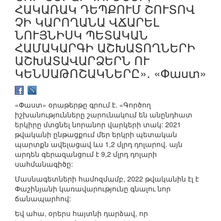
ՀԱԿԱՌԱԿ ԴԵՊՔՈՒՄ ՇՈՒՏՈՎ
ՉԻ ԿԱՐՈՂԱՆԱ ՎՃԱՐԵԼ
ՆՈՒՅՆԻՍԿ ՊԵՏԱԿԱՆ
ՀԱՄԱԿԱՐԳԻ ԱՇԽԱՏՈՂՆԵՐԻ
ԱՇԽԱՏԱՎԱՐՁԵՐՆ ՈՒ
ԿԵՆՍԱԹՈՇԱԿՆԵՐԸ»․ «Փաստ»
«Փաստ» օրաթերթը գրում է. «Գործող
իշխանությունները շարունակում են անընդհատ
երկիրը մտցնել նորանոր վարկերի տակ: 2021
թվականի ընթացքում մեր երկրի պետական
պարտքն ավելացավ ևս 1,2 մլրդ դոլարով. այն
արդեն գերազանցում է 9,2 մլրդ դոլարի
սահմանագիծը:
Մասնագետների համոզմամբ, 2022 թվականին էլ է
Փաշինյանի կառավարությունը գնալու նոր
ճանապարհով:
Եվ ահա, օրերս հայտնի դարձավ, որ