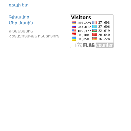
դեպի ետ
Գլխավոր
⋅
Մեր մասին
© ՑԱՆՑԱՅԻՆ
ՀԵՏԱԶՈՏԱԿԱՆ ԻՆՍՏԻՏՈՒՏ