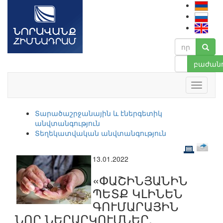
բաժանո
Տարածաշրջանային և էներգետիկ
անվտանգություն
Տեղեկատվական անվտանգություն
13.01.2022
«ՓԱՇԻՆՅԱՆԻՆ
ՊԵՏՔ ԿԼԻՆԵՆ
ԳՈՒՄԱՐԱՅԻՆ
ՆՈՐ ՆԵՐԱՐԿՈՒՄՆԵՐ,