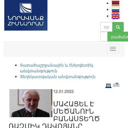
բաժանո
Տարածաշրջանային և էներգետիկ
անվտանգություն
Տեղեկատվական անվտանգություն
12.01.2022
ՄԱՀԱՑԵԼ Է
ՄԵԾԱՆՈՒՆ
ԲԱՆԱՍՏԵՂԾ
ՌԱԶՄԻԿ ԴԱՎՈՅԱՆԸ