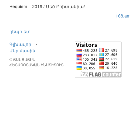
Requiem – 2016 / Մեծ Բրիտանիա/
168.am
դեպի ետ
Գլխավոր
⋅
Մեր մասին
© ՑԱՆՑԱՅԻՆ
ՀԵՏԱԶՈՏԱԿԱՆ ԻՆՍՏԻՏՈՒՏ