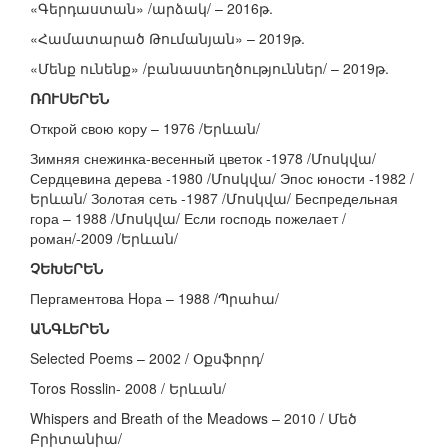
«Գերդաստան» /արձակ/ – 2016թ.
«Համատարած Թումանյան» – 2019թ.
«Մենք ունենք» /բանաստեղծություններ/ – 2019թ.
ՌՈՒՍԵՐԵՆ
Открой свою кору – 1976 /Երևան/
Зимняя снежинка-весенный цветок -1978 /Մոսկվա/
Сердцевина дерева -1980 /Մոսկվա/ Эпос юности -1982 /
Երևան/ Золотая сеть -1987 /Մոսկվա/ Беспредельная
гора – 1988 /Մոսկվա/ Если господь пожелает /
роман/-2009 /Երևան/
ՉԵԽԵՐԵՆ
Пергаментова Hора – 1988 /Պրահա/
ԱՆԳԼԵՐԵՆ
Selected Poems – 2002 / Օքսֆորդ/
Toros Rosslin- 2008 / Երևան/
Whispers and Breath of the Meadows – 2010 / Մեծ
Բրիտանիա/