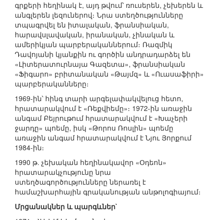
գրքերի հեղինակ է, այդ թվում՝ ռուսերեն, չեխերեն և
անգլերեն լեզուներով։ Նրա ստեղծությունները
տպագրվել են իտալական, ֆրանսիական,
հարավսլավական, իրանական, չինական և
ամերիկյան պարբերականներում։ Ռազմիկ
Դավոյանի կյանքին ու գործին անդրադարձել են
«Լիտերատուրնայա Գազետա», ֆրանսիական
«Ֆիգարո» բրիտանական «Թայմզ» և «Ուասաֆիրի»
պարբերականները։
1969-ին՝ հինգ տարի արգելափակվելուց հետո,
հրատարակվում է «Ռեքվիեմը»։ 1972-ին առաջին
անգամ Բեյրութում հրատարակվում է «Խաչերի
ջարդը» պոեմը, իսկ «Թորոս Ռոսլին» պոեմը
առաջին անգամ հրատարակվում է Նյու Յորքում
1984-ին։
1990 թ. չեխական հեղինակավոր «Օդեոն»
հրատարակչությունը նրա
ստեղծագործությունները ներառել է
համաշխարհային գրականության անթոլոգիայում։
Մրցանակներ և պարգևներ`