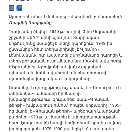
Այսօր Երևանում մահացել է մեծանուն բանաստեղծ
Ռազմիկ Դավոյանը
։
Դավոյանը ծնվել է 1940 թ. հուլիսի 3-ին Սպիտակի
շրջանի Մեծ Պարնի գյուղում: Տարրական
կրթությունը ստացել է տեղի դպրոցում։ 1949-ին
ընտանիքի հետ տեղափոխվել է Գյումրի /
Լենինական/, ուր ավարտել է միջնակարգ դպրոցը և
տեղի բժշկական ուսումնարանը: 1964-ին ավարտել
է Երևանի Խ. Աբովյանի անվան Հայկական
պետական մանկավարժական ինստիտուտի
պատմալեզվագրական ֆակուլտետը:
Ուսանելուն զուգընթաց, աշխատել է «Գիտություն և
տեխնիկա» ամսագրի հիմնադիր
խմբագրությունում, զուգահեռ՝ նաև «Գրական
թերթի» խմբագրությունում՝ որպես սրբագրիչ: 1965-
ից վարել է «Գրական թերթի» պոեզիայի և արձակի
բաժինը: 1970 թ. աշխատել է Սփյուռքահայության
հետ մշակութային կապի կոմիտեում՝ որպես ավագ
խորհրդական: 1975-1990 թթ. եղել է Հայաստանի