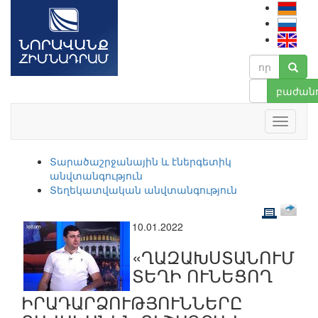
բաժանո
Տարածաշրջանային և էներգետիկ
անվտանգություն
Տեղեկատվական անվտանգություն
10.01.2022
«ՂԱԶԱԽՍՏԱՆՈՒՄ
ՏԵՂԻ ՈՒՆԵՑՈՂ
ԻՐԱԴԱՐՁՈՒԹՅՈՒՆՆԵՐԸ