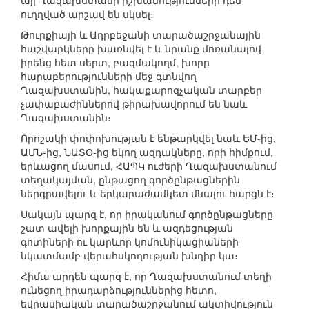
այլ Ղազախստանի իշխանությունների դեմ
ուղղված արշավ են սկսել։
Թուրքիայի և Ադրբեջանի տարածաշրջանային
հաշվարկները խառնվել է և նրանք մոռանալով
իրենց հետ սերտ, բազմակողմ, խորը
հարաբերությունների մեջ գտնվող
Ղազախստանին, հակաքարոզչական տարբեր
չափաբաժիններով թիրախավորում են նաև
Ղազախստանին։
Որոշակի փոփոխության է ենթարկվել նաև ԵՄ-ից,
ԱՄՆ-ից, ՆԱՏՕ-ից եկող ազդակները, որի հիմքում,
երևացող մասում, ՀԱՊԿ ուժերի Ղազախստանում
տեղակայման, ընթացող գործընթացներին
ներգրավելու և երկարաժամկետ մնալու հարցն է։
Սակայն պարզ է, որ իրականում գործընթացները
շատ ավելի խորքային են և ազդեցության
գոտիների ու կարևոր կոմունիկացիաների
նկատմամբ վերահսկողության խնդիր կա։
Հիմա արդեն պարզ է, որ Ղազախստանում տեղի
ունեցող իրադարձություններից հետո,
եվրասիական տարածաշրջանում ակտիվություն