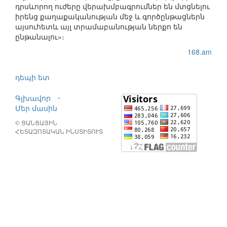
դրսևորող ուժերը վերախմբագրումներ են մտցնելու
իրենց քաղաքականության մեջ և գործընթացներն
այսուհետև այլ տրամաբանության ներքո են
ընթանալու»։
168.am
դեպի ետ
Գլխավոր
⋅
Մեր մասին
© ՑԱՆՑԱՅԻՆ
ՀԵՏԱԶՈՏԱԿԱՆ ԻՆՍՏԻՏՈՒՏ