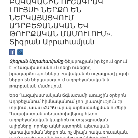
ԲԱՎԱԿԱՆԻՆ ՈՒՇԱԳՐԱՎ
ԼՈՒՅՍԻ ՆԵՐՔՈ ԵՆ
ՆԵՐԿԱՅԱՑՎՈՒՄ
ԱԴՐԲԵՋԱՆԱԿԱՆ ԵՎ
ԹՈՒՐՔԱԿԱՆ ՄԱՄՈՒԼՈՒՄ».
Տիգրան Աբրահամյան
Տիգրան Աբրահամյանը
ֆեյսբուքյան իր էջում գրում
է. «Ղազախստանում տեղի ունեցող
իրադարձությունները բավականին ուշագրավ լույսի
ներքո են ներկայացվում ադրբեջանական և
թուրքական մամուլում։
Եթե Ղազախստանյան ճգնաժամի առաջին օրերին
Ադրբեջանում հիմնականում չոր լրատվություն էր
տրվում, ապա ՀԱՊԿ արագ արձագանքման ուժերի
Ղազախստան տեղափոխվելուց հետո
ադրբեջանական կայքերն ու տելեգրամյան
ալիքները, որոնք ակնհայտորեն պետական
կառավարման ներքո են, ոչ միայն հակառուսական,