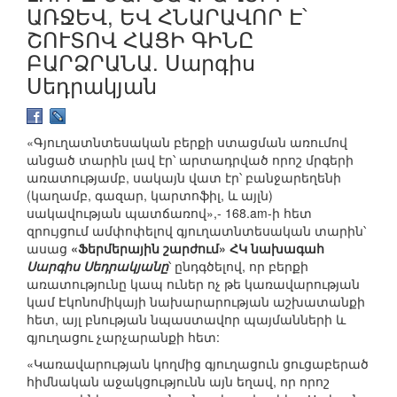
ԱՌՋԵՎ, ԵՎ ՀՆԱՐԱՎՈՐ Է՝
ՇՈՒՏՈՎ ՀԱՑԻ ԳԻՆԸ
ԲԱՐՁՐԱՆԱ. Սարգիս
Սեդրակյան
«Գյուղատնտեսական բերքի ստացման առումով
անցած տարին լավ էր՝ արտադրված որոշ մրգերի
առատությամբ, սակայն վատ էր՝ բանջարեղենի
(կաղամբ, գազար, կարտոֆիլ, և այլն)
սակավության պատճառով»,- 168.am-ի հետ
զրույցում ամփոփելով գյուղատնտեսական տարին՝
ասաց
«Ֆերմերային շարժում» ՀԿ նախագահ
Սարգիս Սեդրակյանը
՝ ընդգծելով, որ բերքի
առատությունը կապ ուներ ոչ թե կառավարության
կամ Էկոնոմիկայի նախարարության աշխատանքի
հետ, այլ բնության նպաստավոր պայմանների և
գյուղացու չարչարանքի հետ:
«Կառավարության կողմից գյուղացուն ցուցաբերած
հիմնական աջակցությունն այն եղավ, որ որոշ