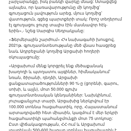
չարչարանքը, իսկ բանկի վարկը մնաց: Ստացվեց
այնպես, որ կառավարությունը մի կողմից՝
գյուղացուն լավություն արեց, մյուս կողմից՝
վատություն, գցեց պարտքերի տակ: Որոշ տեղերում
էլ գյուղացու ջուրը տալիս էին մասնավոր հէկ-
երին»,- նշեց Սարգիս Սեդրակյանը:
«Ֆերմերային շարժում» ՀԿ նախագահի խոսքով,
2021թ․ գյուղատնտեսությանը մեծ վնաս հասցրեց
նաև Ադրբեջանի կողմից Արցախի հողերի
օկուպացումը:
«Արցախում մենք կորցրել ենք մեծաքանակ
խաղողի և պտղատու այգիներ, հիմնականում՝
նռան, ծիրանի, դեղձի, Արցախի
ցանքատարածությունների 90 %-ը (ցորենի, գարու,
սոխի, և այլն), մոտ 50.000 գլուխ
գյուղատնտեսական կենդանիներ: Նախկինում,
յուրաքանչյուր տարի, Արցախից ներկրվում էր
100.000 տոննա հացահատիկ, որը, Հայաստանում
արտադրվածի հետ միասին, կազմում է մեր երկրի
հացահատիկի պահանջմունքի մոտ 75 տոկոսը:
Ըստ վիճակագրության, ՀՀ-ում և Արցախում
տարեկան 500-600 հազար տոննա հացահատիկ է