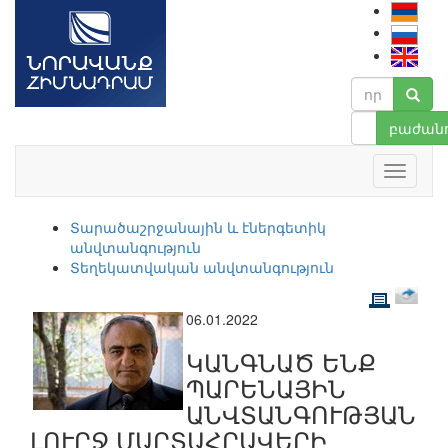
բաժանո
Տարածաշրջանային և էներգետիկ
անվտանգություն
Տեղեկատվական անվտանգություն
06.01.2022
ԿԱՆԳՆԱԾ ԵՆՔ
ՊԱՐԵՆԱՅԻՆ
ԱՆՎՏԱՆԳՈՒԹՅԱՆ
ԼՈՒՐՋ ՄԱՐՏԱՀՐԱՎԵՐԻ