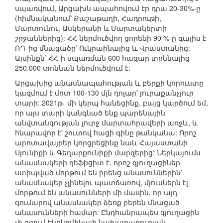
սպառվում, Արցախն ապահովում էր դրա 20-30%-ը
(հիմնականում՝ Քաշաթաղի, Հադրութի,
Մարտունու, Ասկերանի և Մարտակերտի
շրջաններից): ՀՀ ներմուծվող ցորենի 90 %-ը գալիս է
ՌԴ-ից մնացածը՝ Ուկրաինայից և Վրաստանից:
Այսինքն՝ ՀՀ-ի սպառման 600 հազար տոննայից
250.000 տոննան ներմուծվում է:
Արցախից անասնապահության և բերքի կորուստը
կազմում է մոտ 100-130 մլն դոլար՝ յուրաքանչյուր
տարի: 2021թ․ մի կերպ հանեցինք, բայց կարծում եմ,
որ այս տարի կանգնած ենք պարենային
անվտանգության լուրջ մարտահրավերի առջև, և
հնարավոր է՝ շուտով հացի գինը թանկանա: Որոշ
արոտավայրեր կորցրեցինք նաև Հայաստանի
Սյունիքի և Գեղարքունիքի մարզերից: Ներկայումս
անասնակերի դեֆիցիտ է, որոշ գյուղացիներ
ստիպված մորթում են իրենց անասուններին՝
անասնակեր չլինելու պատճառով, մյուսներն էլ
մորթում են անասունների մի մասին, որ այդ
գումարով անասնակեր ձեռք բերեն մնացած
անասունների համար: Ընդհանրապես գյուղացին
չի զգում Էկոնոմիկայի նախարարության