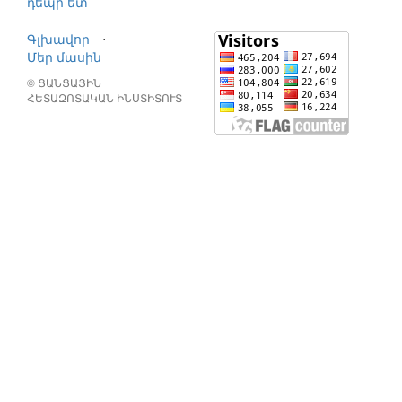
դեպի ետ
Գլխավոր
⋅
Մեր մասին
© ՑԱՆՑԱՅԻՆ
ՀԵՏԱԶՈՏԱԿԱՆ ԻՆՍՏԻՏՈՒՏ