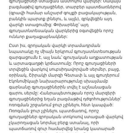
գյուղացիներ ստացան անտոկոս վարկեր: Սակայն
բազմաթիվ գյուղացիներ, տարբեր պատճառներով
(գրավի համար անշարժ գույքի բացակայության,
բանկին պարտք լինելու, և այլն), զրկվեցին այդ
վարկի ստացումից: Փոխարենը՝ այդ
գյուղատնտեսական վարկերից օգտվեցին որոշ
ունևոր քաղաքաբնակներ:
Ըստ իս, զրոյական վարկի տրամադրման
նպատակը ոչ միայն երկրում գյուղատնտեսության
զարգացումն է, այլ նաև՝ գյուղական աղքատության
և արտագաղթի կրճատումը: Որոշ գյուղացիների
տրվեցին վարկով սուբսիդավորված սերմեր, բայց,
օրինակ, Շիրակի մարզի Գետափ և այլ գյուղերում
Էկոնոմիկայի նախարարությունը սխալմամբ
գարնանը գյուղացիներին տվել է աշնանացան
գարու սերմը: Հանրապետության որոշ մարզերի
գյուղացիներից եղան բազմաթիվ դժգոհություններ՝
ոռոգման շրջանում ջուր չլինելու հետ կապված:
Ոռոգման ջուր չլինելու պատճառով, որոշ
գյուղացիներ զրոյական տոկոսով ստացած վարկով
չկարողացան նորմալ բերք ստանալ, որի
պատճառով զուր համարվեց նրանց կատարած