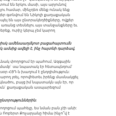
ում են երկու մասի, այս արյունով
լու համար, մինչդեռ մենք ունակ ենք
քեր գտնվում են Նիկոլի քաղաքական
երպել են այս ընտրակեղծիքները, ովքեր
քեր առանց տեսնելու այս տանջանքները եւ
երեք, ուրիշ կերպ չեմ կարող
նույնիսկ ամենաաղմկոտ բացահայտումն
եկ ամսից ավելի է, ինչ հայտնի դարձավ,
ւնակ փողոցում էր պահում, Ազգային
ամոզմամբ` սա նպատակ էր հետապնդում`
սօր ՀՅԴ-ն խաղում է ընդդիմություն:
կարող լռել, որովհետեւ իրենք մասնակցել
եկնածու, բայց իմ նպատակն այն էր, որ
թյուն` քաղաքական ասպարեզում
ընտրություններին:
ղոցում պահելը, ես նման բան չէի անի:
ոն Ռոբերտ Քոչարյանը հիմա ինչո՞վ է