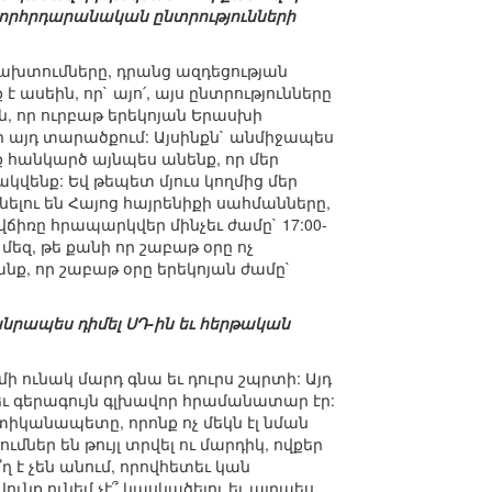
որհրդարանական ընտրությունների
խախտումները, դրանց ազդեցության
ասեին, որ` այո՛, այս ընտրությունները
ն, որ ուրբաթ երեկոյան Երասխի
ր այդ տարածքում: Այսինքն` անմիջապես
ւք հանկարծ այնպես անենք, որ մեր
վենք: Եվ թեպետ մյուս կողմից մեր
նելու են Հայոց հայրենիքի սահմանները,
վճիռը հրապարկվեր մինչեւ ժամը` 17:00-
մեզ, թե քանի որ շաբաթ օրը ոչ
նք, որ շաբաթ օրը երեկոյան ժամը`
հանրապես դիմել ՍԴ-ին եւ հերթական
 մի ունակ մարդ գնա եւ դուրս շպրտի: Այդ
եւ գերագույն գլխավոր հրամանատար էր:
տիկանապետը, որոնք ոչ մեկն էլ նման
ներ են թույլ տրվել ու մարդիկ, ովքեր
՞ղ է չեն անում, որովհետեւ կան
ունք ունեմ չէ՞ կասկածելու եւ այդպես