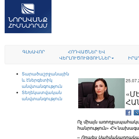
ԳԼԽԱՎՈՐ
ՀՈԴՎԱԾՆԵՐ ԵՎ
ՎԵՐԼՈՒԾՈՒԹՅՈՒՆՆԵՐ
ԻՐԱ
Տարածաշրջանային
և էներգետիկ
25.07
անվտանգություն
«Մ
Տեղեկատվական
անվտանգություն
ՀԱ
Ոչ միայն առողջապահական
հանրություն» ՀԿ նախագա
– Որպես Սահմանադրական