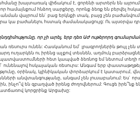
ահմանը խայտառակ վիճակում է, ցորենի արտերն են այրում:
որ համայնքում հնձող սարքերը, որոնք ձեռք են բերվել հս
նման վայրում են` բաց երկնքի տակ, բայց չեն բաժանվում 
վրա կա բաժանելու հստակ ժամանակացույց: Ու այսօրվա դրո
ընդդիմությունը, որ չի արել, երբ դեռ ԱԺ ութերորդ գումարմ
ան ռեսուրս ունեն: Հասկանում եմ` լրագրողներին թույլ չե
արդ ուղարկեն ու իրենց աչքով տեսնեն, աղմուկ բարձրացնեն:
պատվաստումների հետ կապված ձեռնոց եմ նետում տեղի ու
ւմ` ունենալով հսկայական ռեսուրս: Անգամ երբ փաստաթղթեր
ւթյունը, օրինակ, կլինիկական փորձարկում է կատարում, վ
անների անվտանգությանը, անգամ չեն լուսաբանում: Ես` որ
սին, ինչո՞վ են զբաղված իրենց ժողովներում: Գուցե իրե՞նք 
տճառով կորցրինք Արցախը: