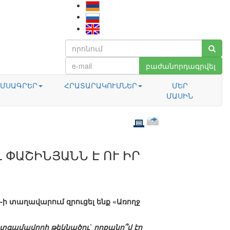
բաժանորդագրվել
ՄՍԱԳՐԵՐ
ՀՐԱՏԱՐԱԿՈՒՄՆԵՐ
ՄԵՐ
ՄԱՍԻՆ
 ՓԱՇԻՆՅԱՆՆ Է ՈՒ ԻՐ
ի տաղավարում զրուցել ենք «Առողջ
գամավորի թեկնածու` որքանո՞վ էր