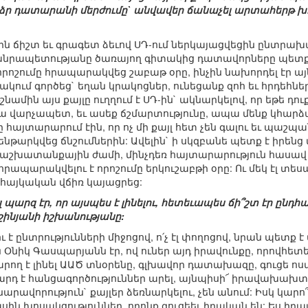
ձր դատարանի մերժումը` անվավեր ճանաչել արտահերթ խ
ին ճիշտ եւ գրագետ ձեւով ՍԴ-ում ներկայացվեցին ընտրա
 հանրապետությանը ծառայող գիտակից դատավորները պետք է 
որոշումը հրապարակվեց շաբաթ օրը, ինչին նախորդել էր այ
կում գործեց` եղան կրակոցներ, ունեցանք զոհ եւ հրդեհնե
նամին այս քայլը ուղղում է ՍԴ-ին` ակնարկելով, որ եթե դո
ա վարչապետ, եւ ասեք ճշմարտությունը, ապա մենք կհարձակ
այտարարում էին, որ ոչ մի քայլ հետ չեն գալու եւ պաշպա
ենթարկվեց ճնշումներին: Ավելին` ի սկզբանե պետք է իրենց 
ալ աշխատանքային ժամի, մինչդեռ հայտարարություն հասավ 
պարակվելու է որոշումը երկուշաբթի օրը: Ու մեկ էլ տեսա
կահայկական վճիռ կայացրեց:
լ պարզ էր, որ այսպես է լինելու, հետեւապես ճի՞շտ էր ընդ
շինյանի իշխանությանը:
ւ է ընտրությունների միջոցով, ո՛չ էլ փողոցով, նրան պետք է
Օնիկ Գասպարյանն էր, ով ուներ այդ իրավունքը, որովհետ
արող է լինել ԱԱԾ տնօրենը, գլխավոր դատախազը, գուցե ոս
մարդ է հանցագործություններ արել, այնպիսի՜ իրավախախտում
նարավորություն` քայլեր ձեռնարկելու, չեն անում: Իսկ կարո
սին խոսակցություններ, որոնք գուցեեւ իրական են: Ես իրավ