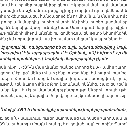
ում ես, որ մեր հայրենիքը գնում է կործանման, այն մասնատ
ջ տալիս են թշնամուն, բայց ոչինչ չի արվում դրա դեմն առնե
իքը: Հետեւապես, հանցագործ են ոչ միայն այն մարդիկ, ով
ն բոլոր այն մարդիկ, ովքեր ընտրել են իրեն, ովքեր կազմակ
սից, ե՛ւ ներսից: Այսօր ունենք նաեւ Սփյուռքում մարդիկ, ով
ունների միջով անցնելու` գովերգում են թուրք Նիկոլին: Կն
են չեմ վիրավորում, սա իր համար անգամ կոմպլիմենտ է:
 էլ գոռում են` հանցագործ են եւ այլն, այնուամենայնիվ, 
ոռացվում է եւ արդարացվում է: Օրինակ, ո՞վ է հիշում, որ մ
իահերձարաններում, նույնիսկ մեղադրյալներ չկան:
սկ ինչո՞ւ ՀՅԴ-ն մարդկանց հանեց փողոց եւ 6-7 ամիս շարո
 գոռում էր, թե` մենք տկար չենք, ուժեղ ենք: Իմ խորին հ
ելու: Հիմա ես հարց եմ տալիս` ինչպե՞ս է ստացվում, որ այ
թյուն չեն կարող լինել: Թող նեղանան ինձնից, բայց ես չեմ 
նը: Այո՛, ես էլ եմ մասնակցել ընտրություններին, որպես թ
 հասնել տվյալ Ազգային ժողով, որտեղ կունենամ լիազորու
մղո՞ւմով չէ ՀՅԴ-ն մասնակցել արտահերթ խորհրդարանական 
է, թե ի՞նչ նպատակ ուներ մարդկանց ամիսներ շարունակ փո
Դ-ն, եւ հարցս միայն նրանց չէ ուղղված, այլ` բոլորին: Պար