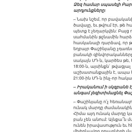
Ձեզ համար սպասելի Բար
արդյունքները:
– Նախ նշեմ, որ բավական
ծավալը, եւ թվում էր, թե
պետք է չեղարկվեն: Բայց 
սահմանին թշնամին հարձա
հասկանալի դարձավ, որ թշ
եղբայր Փաշինյանը չդառն
բանակի զինվորականները հ
սակայն ՍԴ-ն, կարծես թե, 
18:00-ն, այսինքն` թվացյ
աշխատանքային է, ապա հրա
21:00-ին ՍԴ-ն ինչ-որ հա
– Իրականում ի սկզբանե է
անգամ լեգիտիմացնել Փա
– Փաշինյանը ո՛չ հեռանալո
ունակ մարդը ժամանակին 
Հիմա այդ ունակ մարդը կ
բան չեն անում: Այնքա՜ն 
ունեն իրավասություն եւ հ
միլիոնավոր դոլարների մա