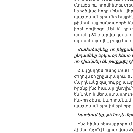
մտածելու, որովհետեւ տեսն
ներծծված հողը մինչեւ վեր
պաշտպանելու մեր հայրեն
թիմում, այլ հանցագործ ե
իրեն գովերգում են ե՛ւ դր
առանց 30 տարվա դժվարությ
արտահայտվել, բայց ես իր
– Համաձայնեք, որ ինչքան
ընդամենը երկու օր հետո մ
որ դիակներ են թաքցվել դ
– Հակընդդեմ հարց տամ` ի
ժողովն էր շրջափակում եւ
մարդկանց զայրույթը պարպ
Իրենք ինձ համար ընդդիմու
են Նիկոլի վերարտադրությա
ինչ-որ ձեւով կարողանամ
պաշտպանելու իմ երկիրը:
– Կարծում եք, թե նույն 
– Ինձ հիմա հետաքրքրում 
Հիմա ինչո՞վ է զբաղված ՀՅ