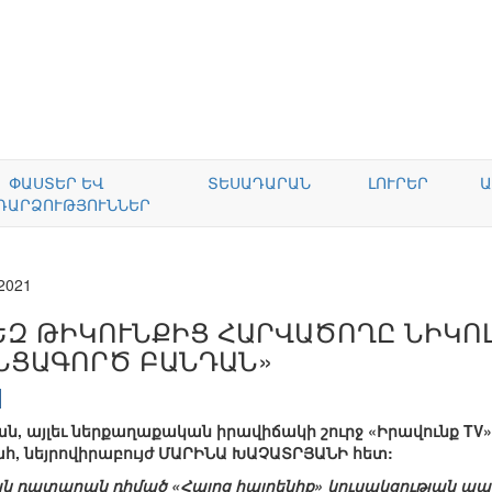
ՓԱՍՏԵՐ ԵՎ
ՏԵՍԱԴԱՐԱՆ
ԼՈՒՐԵՐ
Ա
ԴԱՐՁՈՒԹՅՈՒՆՆԵՐ
.2021
ԵԶ ԹԻԿՈՒՆՔԻՑ ՀԱՐՎԱԾՈՂԸ ՆԻԿՈԼ
ՆՑԱԳՈՐԾ ԲԱՆԴԱՆ»
, այլեւ ներքաղաքական իրավիճակի շուրջ «Իրավունք TV»-
հ, նեյրովիրաբույժ ՄԱՐԻՆԱ ԽԱՉԱՏՐՅԱՆԻ հետ:
 դատարան դիմած «Հայոց հայրենիք» կուսակցության պատ