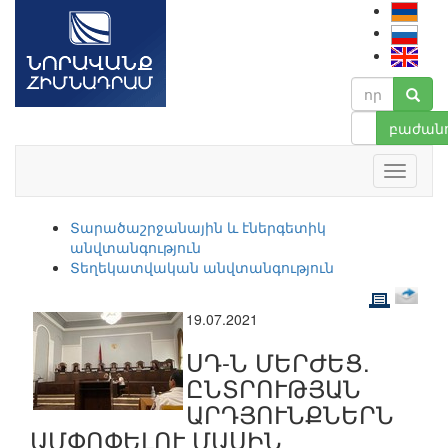
բաժանո
Տարածաշրջանային և էներգետիկ
անվտանգություն
Տեղեկատվական անվտանգություն
19.07.2021
ՍԴ-Ն ՄԵՐԺԵՑ.
ԸՆՏՐՈՒԹՅԱՆ
ԱՐԴՅՈՒՆՔՆԵՐՆ
ԱՄՓՈՓԵԼՈՒ ՄԱՍԻՆ