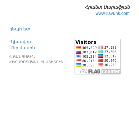
Հրանտ Սարաֆյան
www.iravunk.com
դեպի ետ
Գլխավոր
⋅
Մեր մասին
© ՑԱՆՑԱՅԻՆ
ՀԵՏԱԶՈՏԱԿԱՆ ԻՆՍՏԻՏՈՒՏ