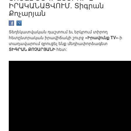
ԻՐԱԿԱՆԱՑՎՈՒՄ. Տիգրան
Քոչարյան
Տեղեկատվական դաշտում եւ երկրում տիրող
հետընտրական իրավիճակի շուրջ
«Իրավունք TV»
-ի
տաղավարում զրուցել ենք մեդիափորձագետ
ՏԻԳՐԱՆ ՔՈՉԱՐՅԱՆԻ
հետ: