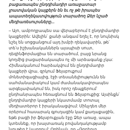
բացառապես ընդդիմադիր առաջատար
լրատվական կայքերն են եւ ոչ թե իրապես
ապատեղեկատվություն տարածող Ձեր նշած
մեդիառեսուրսները...
– Այո, ամբողջապես սա վերաբերում է ընդդիմադիր
կայքերին: Ավելին` քանի անգամ եղել է, որ նույնիսկ
նշել են սոցցանցում այդ խմբի ղեկավարին, թե`
տե՛ս իշխանականներն այսպիսի սուտ,
դեզինֆորմացիա են տարածում, բայց նրանց
կողմից բացարձակապես ոչ մի արձագանք չկա:
Հիմնականում հարձակվում են ընդդիմադիր
կայքերի վրա, զրկում Ֆեյսբուքում
մոնետիզացիայից, էջի տեսանելիությունն են
սահմանափակում կամ ժամանակավորապես
արգելափակում են, իսկ որոշ դեպքերում`
ընդհանրապես հեռացնում են Ֆեյսբուքից: Այսինքն`
ընդդիմադիր կայքերի նկատմամբ տոտալ
մեդիատերոր է իրականացվում: Մինչդեռ մեր
օրերում հասարակ գյուղացին կամ քաղաքացին,
եթե բացի իր ֆեյսբուքյան էջը Ձեր առաջ, ապա
կտեսնեք, որ խայտառակ բովանդակությամբ
նյութեր է կարդում: Օրինակ, որ «Ռոբերտ