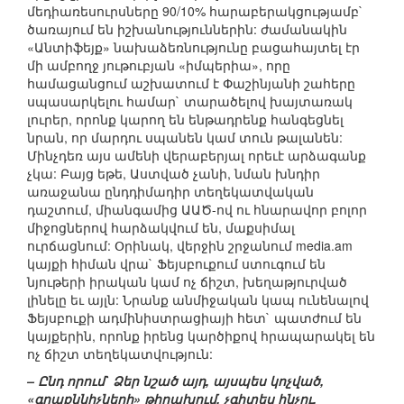
մեդիառեսուրսները 90/10% հարաբերակցությամբ`
ծառայում են իշխանություններին: ժամանակին
«Անտիֆեյք» նախաձեռնությունը բացահայտել էր
մի ամբողջ յութուբյան «իմպերիա», որը
համացանցում աշխատում է Փաշինյանի շահերը
սպասարկելու համար` տարածելով խայտառակ
լուրեր, որոնք կարող են ենթադրենք հանգեցնել
նրան, որ մարդու սպանեն կամ տուն թալանեն:
Մինչդեռ այս ամենի վերաբերյալ որեւէ արձագանք
չկա: Բայց եթե, Աստված չանի, նման խնդիր
առաջանա ընդդիմադիր տեղեկատվական
դաշտում, միանգամից ԱԱԾ-ով ու հնարավոր բոլոր
միջոցներով հարձակվում են, մաքսիմալ
ուրճացնում: Օրինակ, վերջին շրջանում media.am
կայքի հիման վրա` Ֆեյսբուքում ստուգում են
նյութերի իրական կամ ոչ ճիշտ, խեղաթյուրված
լինելը եւ այլն: Նրանք անմիջական կապ ունենալով
Ֆեյսբուքի ադմինիստրացիայի հետ` պատժում են
կայքերին, որոնք իրենց կարծիքով հրապարակել են
ոչ ճիշտ տեղեկատվություն:
– Ընդ որում` Ձեր նշած այդ, այսպես կոչված,
«գրաքննիչների» թիրախում, չգիտես ինչու,