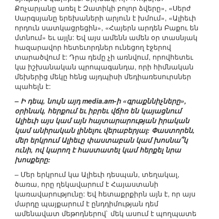
Քոչարյանը առել է Զատիկի բոլոր ձվերը», «Սերժ
Սարգսյանը երեխաների արյուն է խմում», «Ալիեւի
որդուն սատկացրեցին», «Հայերն արդեն Բաքու են
մտնում» եւ այլն: Եվ այս ամենն ամեն օր տասնյակ
հազարավոր հետեւորդներ ունեցող էջերով
տարածվում է: Դրա դեմը չի առնվում, որովհետեւ
կա իշխանական պրոպագանդա, որի հիմնական
մեխերից մեկը հենց այդպիսի մեդիառեսուրսներ
պահելն է:
– Ի դեպ, նույն այդ media.am-ի «գրաքննիչները»,
օրինակ, հերքում եւ իբրեւ վճիռ են կայացնում
Ալիեւի այս կամ այն հայտարարության իրական
կամ անիրական լինելու վերաբերյալ: Փաստորեն,
մեր երկրում Ալիեւը փաստաբան կամ խոսնա՞կ
ունի, ով կարող է հաստատել կամ հերքել նրա
խոսքերը:
– Մեր երկրում կա Ալիեւի դեսպան, տեղակալ,
ծառա, որը ղեկավարում է Հայաստանի
կառավարությունը: Եվ հետաքրքիրն այն է, որ այս
մարդը պայքարում է ընդդիմության դեմ
ամենավատ մեթոդներով` մեկ ասում է պողպատե