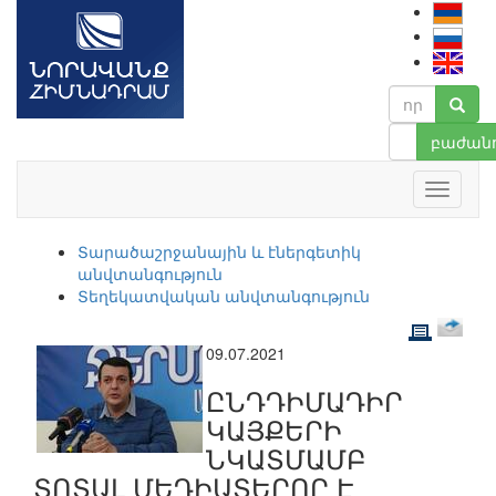
բաժանո
Տարածաշրջանային և էներգետիկ
անվտանգություն
Տեղեկատվական անվտանգություն
09.07.2021
ԸՆԴԴԻՄԱԴԻՐ
ԿԱՅՔԵՐԻ
ՆԿԱՏՄԱՄԲ
ՏՈՏԱԼ ՄԵԴԻԱՏԵՐՈՐ Է