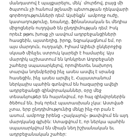
մանդատով է պայքարելու, մեկ` մուրճով, բայց մի
ծպտուն չի հանում թշնամի պետության ղեկավարի
գործողությունների դեմ: Այսինքն` ամբողջ ուժը,
կատաղությունը, եռանդը, ֆինանսական եւ մեդիա
միջոցներն ուղղված են ընդդիմության դեմ: Իսկ
որեւէ թթու խոսք չի ասվում ադրբեջանցիների
հասցեին, այստեղից, իրոք, եզրակացնում եմ, որ
այս մարդուն, ուղղակի, Իլհամ Ալիեւի ընկերոջից
սկսած մինչեւ ստրուկ կարելի է համարել: Այս
մարդիկ աշխատում են կոնկրետ Ադրբեջանի
շահերը սպասարկելով, որովհետեւ նախորդ
տարվա նոյեմբերից ինչ ասես ասվել է սրանց
հասեցին, ինչ ասես արվել է, Հայաստանում
ներկայիս պահին գտնվում են հազարից ավելի
ադրբեջանցի զինվորականներ, օրը մեջ
տեսանյութեր են հայտնվում, որ հայ զինվորներին
ծեծում են, իսկ որեւէ պատասխան չկա: Աստված
չտա, երբ ընդդիմությունից մեկը ինչ-որ բան է
ասում, ամբողջ իրենց «շայկայով» թափվում են այդ
մարդկանց գլխին: Ստացվում է, որ ներկա պահին
սպասարկվում են միայն նեղ իշխանական եւ
ադրբեջանական շահեր: