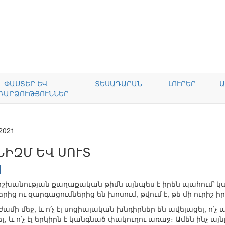
ՓԱՍՏԵՐ ԵՎ
ՏԵՍԱԴԱՐԱՆ
ԼՈՒՐԵՐ
Ա
ԴԱՐՁՈՒԹՅՈՒՆՆԵՐ
.2021
ՆԻԶՄ ԵՎ ՍՈՒՏ
իշխանության քաղաքական թիմն այնպես է իրեն պահում՝ 
ց ու զարգացումներից են խոսում, թվում է, թե մի ուրիշ ի
ժամի մեջ, և ո՛չ էլ սոցիալական խնդիրներ են ավելացել, ո՛չ 
 ո՛չ էլ երկիրն է կանգնած փակուղու առաջ։ Ամեն ինչ այնքա