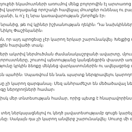
յուջեի եկամուտների առումով մենք բոլորովին էլ արտառոց
իվ կարողացանք որոշակի հավելյալ մուտքեր ունենալ ու բա
ինյանի, և ո՛չ էլ նրա կառավարության շնորհքն էր։
խ նրանից, թե ով կլիներ իշխանության ղեկին։ Դա նախկինն
Նիկոլ Փաշինյանին։
ն, որ այդ պրոցեսը չէր կարող երկար շարունակվել։ Խելքի
րեցին հարվածի տակ։
երի ակտիվ ներմուծման ժամանակաշրջանի ավարտը, մյուս
որուստները, շուտով պետությանը կանգնեցրին փաստի 
թյունը կրկին ձեռքը մեկնեց վարկատուներին ու ավելացր
են պահին։ Սպառվում են նաև պարտք ներգրավելու կարողու
ը չի կարող զարգանալ։ Մեզ անհրաժեշտ են մեծածավալ ներ
գը ներդրողների համար։
րջ ռիսկ մեր տնտեսության համար, որից պետք է հնարավորինս
տեղ ներկայացնելով ու կեղծ լավատեսությամբ գուցե կարել
ը։ Սակայն դա չի կարող անվերջ շարունակվել։ Սուտը մի օր 