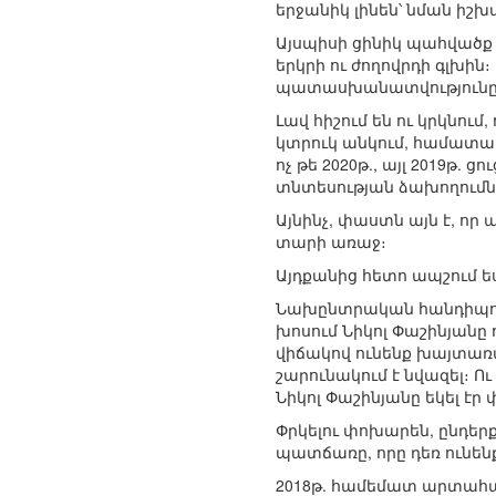
երջանիկ լինեն՝ նման իշխ
Այսպիսի ցինիկ պահվածք ե
երկրի ու ժողովրդի գլխին
պատասխանատվությունը դ
Լավ հիշում են ու կրկնում
կտրուկ անկում, համատար
ոչ թե 2020թ., այլ 2019թ.
տնտեսության ձախողումնե
Այնինչ, փաստն այն է, որ 
տարի առաջ։
Այդքանից հետո ապշում ես
Նախընտրական հանդիպում
խոսում Նիկոլ Փաշինյանը ու
վիճակով ունենք խայտառա
շարունակում է նվազել։ Ու
Նիկոլ Փաշինյանը եկել էր
Փրկելու փոխարեն, ընդեր
պատճառը, որը դեռ ունեն
2018թ. համեմատ արտահանո