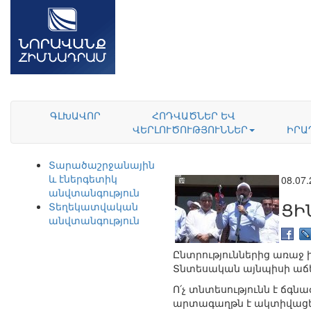
ԳԼԽԱՎՈՐ
ՀՈԴՎԱԾՆԵՐ ԵՎ
ՎԵՐԼՈՒԾՈՒԹՅՈՒՆՆԵՐ
ԻՐԱ
Տարածաշրջանային
և էներգետիկ
08.07
անվտանգություն
ՑԻ
Տեղեկատվական
անվտանգություն
Ընտրություններից առաջ 
Տնտեսական այնպիսի աճերի
Ո՛չ տնտեսությունն է ճգնա
արտագաղթն է ակտիվացել, և