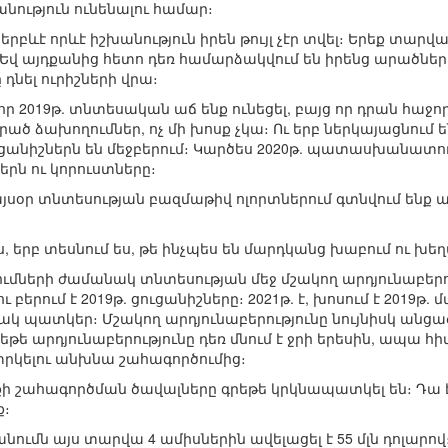
անություն ունենալու համար։
րբևէ որևէ իշխանություն իրեն թույլ չէր տվել։ Երեք տարվ
։ Եվ այդքանից հետո դեռ համարձակվում են իրենց արածներ
նել ուրիշների վրա։
, որ 2019թ. տնտեսական աճ ենք ունեցել, բայց որ դրան հաջո
ած ձախողումներ, ոչ մի խոսք չկա։ Ու երբ ներկայացնում 
 ցուցանիշներն են մեջբերում։ Կարծես 2020թ. պատասխանատուն
րն ու կորուստները։
այսօր տնտեսության բազմաթիվ ոլորտներում գտնվում ենք այն
, երբ տեսնում ես, թե ինչպես են մարդկանց խաբում ու խեղ
ների ժամանակ տնտեսության մեջ մշակող արդյունաբերո
 բերում է 2019թ. ցուցանիշները։ 2021թ. է, խոսում է 2019թ.
կ պատկեր։ Մշակող արդյունաբերությունը նույնիսկ անց
 եթե արդյունաբերությունը դեռ մնում է ջրի երեսին, ապա հի
 փրկելու անխնա շահագործումից։
քի շահագործման ծավալները գրեթե կրկնապատկել են։ Դա է
ք։
ւմն այս տարվա 4 ամիսներին ավելացել է 55 մլն դոլարով։