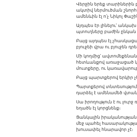
Վերջին երեք տարիներին բ
ակտիվ ներմուծման շնորհ
ամենևին էլ ո՛չ Նիկոլ Փաշ
Այդպես էր լինելու՝ անկա
պտուղները բաժին ընկան 
Բայց այդպես էլ չհասկացա
բյուջեի վրա ու բյուջեն դ
Մի կողմից՝ ավտոմեքենան
հետևանքով առաջացած կ
մուտքերը, ու կառավարու
Բայց պարտքերով երկիր չ
Պարտքերով տնտեսություն
դարձել է ամենամեծ վտան
Սա իրողություն է ու լու
եղածն էլ կորցնենք։
Ցանկալին իրականության 
մեջ պահել հասարակության
խուսափել հնարավոր չէ։