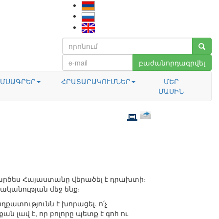
բաժանորդագրվել
ՄՍԱԳՐԵՐ
ՀՐԱՏԱՐԱԿՈՒՄՆԵՐ
ՄԵՐ
ՄԱՍԻՆ
կարծես Հայաստանը վերածել է դրախտի։
րականության մեջ ենք։
աղքատությունն է խորացել, ո՛չ
ն լավ է, որ բոլորը պետք է գոհ ու