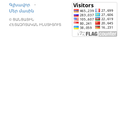
Գլխավոր
⋅
Մեր մասին
© ՑԱՆՑԱՅԻՆ
ՀԵՏԱԶՈՏԱԿԱՆ ԻՆՍՏԻՏՈՒՏ