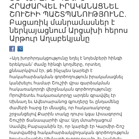
ՀՐԱԺԱՐՎԵԼ ԻՐԱԿԱՆԱՑՆԵԼ
ՇՈՒՇԻԻ ՊԱՇՏՊԱՆՈՒԹՅՈՒՆԸ.
Բացառիկ մանրամասներ է
ներկայացնում Արցախի հերոս
Արթուր Աղաբեկյանը
«Այդ խորհրդակցությունը եղել է նոյեմբերի հինգի
երեկոյան՝ ժամը հինգի կողմերը, որտեղ
քննարկվում էր, թե ինչպես կարելի է
հակահարձակման գործողություն իրականացնել
կանխելու համար Շուշիի վրա գարձակման
հակառակորդի վերջնական գործողությունը:
Որովհետեւ հակառակորդը արդեն գրավվել էր
Սխնաղ եւ Ավետարանոց գյուղերը եւ ընդամենը
ժամերի հարց էր մնացել, որ հակառակորդը
շրջանցելով Քարին տակը դուրս կգա Լիսագորով
Շուշիի ճանապարհի վրա: Այդ մտահղացում
Սամվել Բաբայանին էր, որ կարելի էր Կարմիր-Շոշ
հատվածից հակահարձակվողական գործողություն
իրականացնել Սխնաղի ուղղությամբ, եւ կանխել