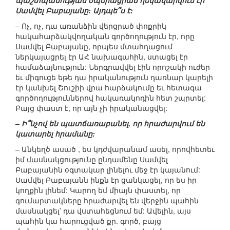
պաշտպանության օպերացիան ղեկավարվում էր
Սամվել Բաբայանը: Այդպե՞ս է:
– Ոչ, ոչ, դա առանձին վերցրած փոքրիկ
հակահարձակվողական գործողություն էր, որը
Սամվել Բաբայանը, որպես մտահղացում
ներկայացրել էր ԱՀ նախագահին, ստացել էր
համաձայնություն: Ներգրավվել էին որոշակի ուժեր
եւ միգուցե եթե դա իրականություն դառնար կարելի
էր կանխել Շուշիի վրա հարձակումը եւ հետագա
գործողություններով հակառակոդին հետ շպրտել:
Բայց փաստ է, որ այն չի իրականացվել:
– Ի՞նչով են պատճառաբանել, որ հրաժարվում են
կատարել հրամանը:
– Անկեղծ ասած , ես կդժվարանամ ասել, որովհետեւ
իմ մասնակցությունը ընդամենը Սամվել
Բաբայանին օգտակար լինելու մեջ էր կայանում:
Սամվել Բաբայանն ինքն էր ցանկացել, որ ես իր
կողքին լինեմ: Կարող եմ միայն փաստել, որ
գումարտակները հրաժարվել են վերջին պահին
մասնակցել՝ դա վստահեցնում եմ: Ավելին, այս
պահին կա հարուցված քր. գործ, բայց