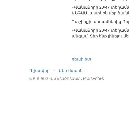
«Վանաձորի 23/47 տեղամա
ԱՆԳԱՄ, այսինքն մեր ձայնե
Դաշինքի անդամներից Ռո
«Վանաձորի 23/47 տեղամա
անգամ: Տեր ենք լինելու մ
դեպի ետ
Գլխավոր
⋅
Մեր մասին
© ՑԱՆՑԱՅԻՆ ՀԵՏԱԶՈՏԱԿԱՆ ԻՆՍՏԻՏՈՒՏ