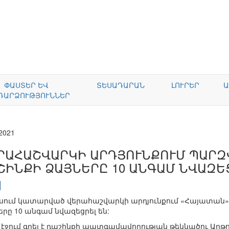
ՓԱՍՏԵՐ ԵՎ
ՏԵՍԱԴԱՐԱՆ
ԼՈՒՐԵՐ
Ա
ԴԱՐՁՈՒԹՅՈՒՆՆԵՐ
.2021
ՐԱՀԱՇՎԱՐԿԻ ԱՐԴՅՈՒՆՔՈՒՄ ՊԱՐԶՎ
ՇԻՆՔԻ ՁԱՅՆԵՐԸ 10 ԱՆԳԱՄ ՆՎԱԶԵ
ում կատարված վերահաշվարկի արդյունքում «Հայատան» դա
երը 10 անգամ նվազեցրել են:
ր էջում գրել է դաշինքի պատգամավորության թեկնածու Արթ