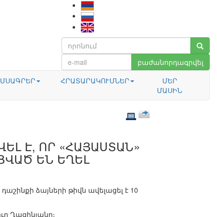
բաժանորդագրվել
ՄՍԱԳՐԵՐ
ՀՐԱՏԱՐԱԿՈՒՄՆԵՐ
ՄԵՐ
ՄԱՍԻՆ
ԵԼ Է, ՈՐ «ՀԱՅԱՍՏԱՆ»
ՑՎԱԾ ԵՆ ԵՂԵԼ
շինքի ձայների թիվն ավելացել է 10
ուր Ղազինյանը։