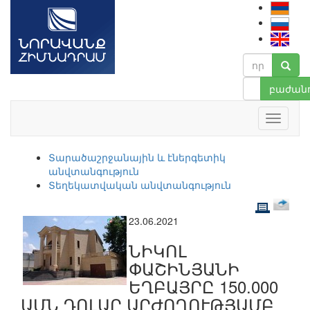
բաժանո
Տարածաշրջանային և էներգետիկ
անվտանգություն
Տեղեկատվական անվտանգություն
23.06.2021
ՆԻԿՈԼ
ՓԱՇԻՆՅԱՆԻ
ԵՂԲԱՅՐԸ 150.000
ԱՄՆ ԴՈԼԱՐ ԱՐԺՈՂՈՒԹՅԱՄԲ