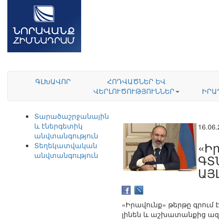
ԳԼԽԱՎՈՐ
ՀՈԴՎԱԾՆԵՐ ԵՎ
ՎԵՐԼՈՒԾՈՒԹՅՈՒՆՆԵՐ
ԻՐԱ
Տարածաշրջանային
և էներգետիկ
16.06
անվտանգություն
«Ի
Տեղեկատվական
անվտանգություն
ԳՏ
ԱՅ
«Իրավունք» թերթը գրում 
լինեն և աշխատանքից ազ