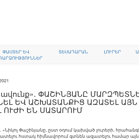
ՓԱՍՏԵՐ ԵՎ
ՏԵՍԱԴԱՐԱՆ
ԼՈՒՐԵՐ
Ա
ԴԱՐՁՈՒԹՅՈՒՆՆԵՐ
.2021
րավունք»․ ՓԱՇԻՆՅԱՆԸ ՄԱՐԶՊԵՏՆ
ՆԵԼ ԵՎ ԱՇԽԱՏԱՆՔԻՑ ԱԶԱՏԵԼ ԱՅՆ
Լ ՈՒԺԻ ԵՆ ՍԱՏԱՐՈՒՄ
է. «Նիկոլ Փաշինյանը, ըստ օդում կախված լուրերի, հրահան
ատելու հստակ հիմնավորում գտնեն ազատելու համար այն