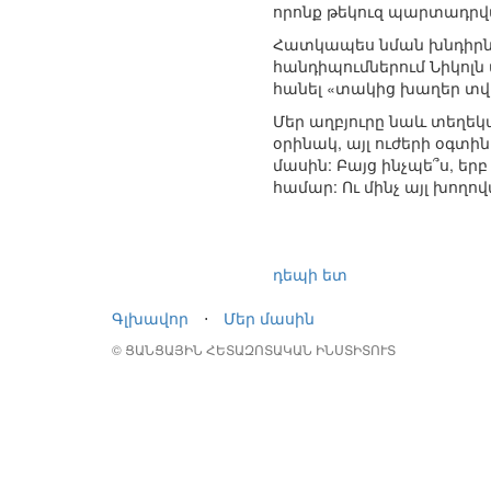
որոնք թեկուզ պարտադրվա
Հատկապես նման խնդիրնե
հանդիպումներում Նիկոլն 
հանել «տակից խաղեր տվ
Մեր աղբյուրը նաև տեղեկա
օրինակ, այլ ուժերի օգտ
մասին: Բայց ինչպե՞ս, եր
համար: Ու մինչ այլ խող
դեպի ետ
Գլխավոր
⋅
Մեր մասին
© ՑԱՆՑԱՅԻՆ ՀԵՏԱԶՈՏԱԿԱՆ ԻՆՍՏԻՏՈՒՏ