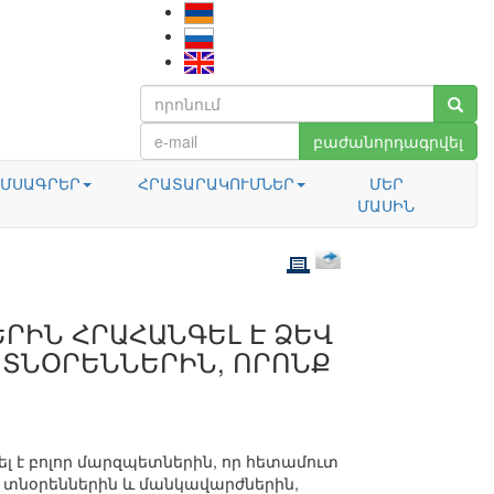
բաժանորդագրվել
ՄՍԱԳՐԵՐ
ՀՐԱՏԱՐԱԿՈՒՄՆԵՐ
ՄԵՐ
ՄԱՍԻՆ
ԵՐԻՆ ՀՐԱՀԱՆԳԵԼ Է ՁԵՎ
 ՏՆՕՐԵՆՆԵՐԻՆ, ՈՐՈՆՔ
գել է բոլոր մարզպետներին, որ հետամուտ
 տնօրեններին և մանկավարժներին,