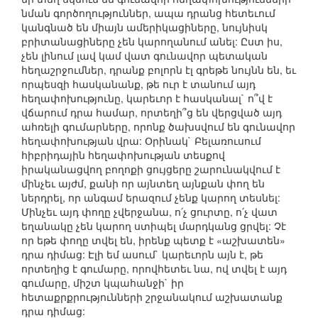
նման գործողություններ, ապա դրանց հետեւում
կանգնած են միայն ամերիկացիները, նույնիսկ
բրիտանացիները չեն կարողանում անել: Ըստ իս,
չեն լինում լավ կամ վատ գունավոր պետական
հեղաշրջումներ, դրանք բոլորն էլ գրեթե նույնն են, եւ
որպեսզի հասկանանք, թե ուր է տանում այդ
հեղափոխությունը, կարեւոր է հասկանալ` ո՞վ է
վճարում դրա համար, որտեղի՞ց են վերցված այդ
ահռելի գումարները, որոնք ծախսվում են գունավոր
հեղափոխության վրա: Օրինակ` Բելառուսում
հիբրիդային հեղափոխության տեսքով
իրականացվող բողոքի ցույցերը շարունակվում է
մինչեւ այժմ, քանի որ այնտեղ այնքան փող են
ներդրել, որ անգամ երազում չենք կարող տեսնել:
Մինչեւ այդ փողը չվերջանա, ո՛չ ցուրտը, ո՛չ վատ
եղանակը չեն կարող ստիպել մարդկանց ցրվել: Չէ
որ եթե փողը տվել են, իրենք պետք է «աշխատեն»
դրա դիմաց: Էլի եմ ասում` կարեւորն այն է, թե
որտեղից է գումարը, որովհետեւ նա, ով տվել է այդ
գումարը, միշտ կպահանջի` իր
հետաքրքրությունների շրջանակում աշխատանք
դրա դիմաց: