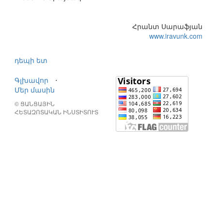
Հրանտ Սարաֆյան
www.iravunk.com
դեպի ետ
Գլխավոր
⋅
Մեր մասին
© ՑԱՆՑԱՅԻՆ
ՀԵՏԱԶՈՏԱԿԱՆ ԻՆՍՏԻՏՈՒՏ