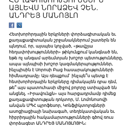
ԱՅԼԵՎՍ ՆՈՐԱՁԵՎ ՉԵՆ.
ԱՆԴՐԵՅ ՄԱՆՈՅԼՈ
Հետխորհրդային երկրների փորձագիտական եւ
քաղաքագիտական շրջանակներում շատերն են
պնդում, որ, այսպես կոչված, «թավշյա
հեղափոխությունների» թիկունքում կանգնած են,
եթե ոչ անգամ արեւմտյան խոշոր պետությունները,
ապա այնպիսի խոշոր կազմակերպություններ,
ինչպիսին է Սորոսի Բաց հասարակությունների
հիմնադրամը: Այս դեպքում` ինչպե՞ս պետք է
հետխորհրդային երկրները դիմակայեն դրա դեմ,
թե՞ այս պատուհասի միջով բոլորը ստիպված են
անցնել. «Իրավունքն» այս հարցադրմամբ դիմեց
քաղաքագիտության դոկտոր, Մ. Լոմոնոսովի
անվան ՄՊՀ պրոֆեսոր, Կոնֆլիկտոլոգների
ասոցիացիայի նախագահ, տեղեկատվական եւ
հիբրիդային հակամարտությունների գծով ռուս
փորձագետ ԱՆԴՐԵՅ ՄԱՆՈՅԼՈՅԻՆ: