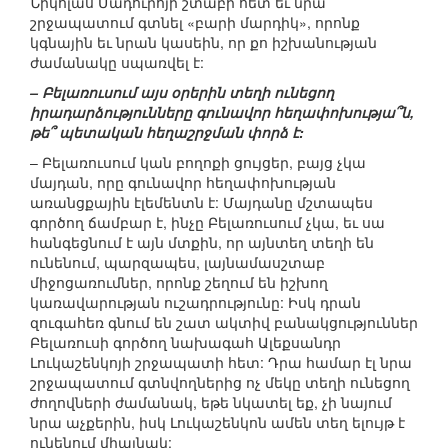
Նիկոլաս Մադուրոյի շտաբի հետ եւ նրա
շրջապատում գտնել «բարի մարդիկ», որոնք
կգնային եւ նրան կասեին, որ քո իշխանության
ժամանակը սպառվել է:
– Բելառուսում այս օրերին տեղի ունեցող
իրադարձությունները գունավոր հեղափոխությա՞ն,
թե՞ պետական հեղաշրջման փորձ է:
– Բելառուսում կան բողոքի ցույցեր, բայց չկա
մայդան, որը գունավոր հեղափոխության
առանցքային էլեմենտն է: Մայդանը մշտապես
գործող ճամբար է, ինչը Բելառուսում չկա, եւ սա
հանգեցնում է այն մտքին, որ այնտեղ տեղի են
ունենում, պարզապես, լայնամասշտաբ
միջոցառումներ, որոնք շեղում են իշխող
կառավարության ուշադրությունը: Իսկ դրան
զուգահեռ գնում են շատ ակտիվ բանակցություններ
Բելառուսի գործող նախագահ Ալեքսանդր
Լուկաշենկոյի շրջապատի հետ: Դրա համար էլ նրա
շրջապատում գտնվողներից ոչ մեկը տեղի ունեցող
ժողովների ժամանակ, եթե նկատել եք, չի նայում
նրա աչքերին, իսկ Լուկաշենկոն ամեն տեղ ելույթ է
ունենում միայնակ: