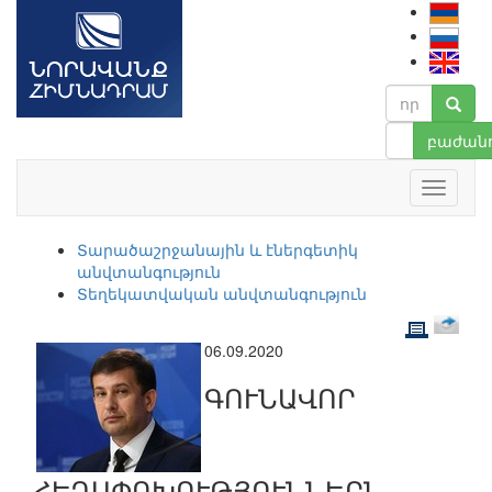
բաժանո
Տարածաշրջանային և էներգետիկ
անվտանգություն
Տեղեկատվական անվտանգություն
06.09.2020
ԳՈՒՆԱՎՈՐ
ՀԵՂԱՓՈԽՈՒԹՅՈՒՆՆԵՐՆ