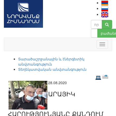
բաժանո
Տարածաշրջանային և էներգետիկ
անվտանգություն
Տեղեկատվական անվտանգություն
28.08.2020
ԱՐԱՅԻԿ
ՀԱՐՈՒԹՅՈՒՆՅԱՆԸ ՔԱՆԴՈՒՄ