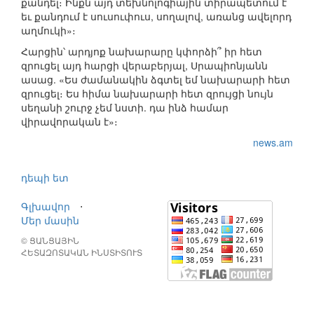
քանդել։ Ինքն այդ տեխնոլոգիային տիրապետում է
եւ քանդում է սուսուփուս, սողալով, առանց ավելորդ
աղմուկի»։
Հարցին՝ արդյոք նախարարը կփորձի՞ իր հետ
զրուցել այդ հարցի վերաբերյալ, Սրապիոնյանն
ասաց. «Ես ժամանակին ձգտել եմ նախարարի հետ
զրուցել։ Ես հիմա նախարարի հետ զրույցի նույն
սեղանի շուրջ չեմ նստի. դա ինձ համար
վիրավորական է»։
news.am
դեպի ետ
Գլխավոր
⋅
Մեր մասին
© ՑԱՆՑԱՅԻՆ
ՀԵՏԱԶՈՏԱԿԱՆ ԻՆՍՏԻՏՈՒՏ