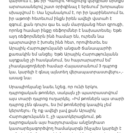
կարծում է, թե իր Պաուլու Կոելյուից վերցրած միտքն
արտասանելով շատ օրիգինալ է երեւում՝ խորապես
սխալվում է։ Սա նշանակում է, որ իր կաբինետում եւ
իր աթոռի հետեւում ինքն իրեն ավելի վստահ է
զգում, քան դուրս գա եւ այն մարդկանց հետ զրուցի,
որոնց համար ինքը ռեֆորմներ է նախատեսել։ Եթե
այդ ռեֆորմներն ինձ համար են, ուրեմն նա
պարտավոր է խոսել ինձ հետ, որովհետեւ ես
Արայիկ Հարությունյանի անցած ճանապարհի
քառակին եմ անցել։ Եթե Արայիկ Հարությունյանն
այդքանը չի հասկանում, ես հայտարարում եմ՝
չհասկացողների համար Հայաստանում 3 դպրոց
կա, կարելի է գնալ այնտեղ վերապատրաստվելու»,-
ասաց նա։
Սրապիոնյանը նաեւ նշեց, որ ունի երկու
դպրոցական թոռներ, սակայն չի պատրաստվում
այս տարի դպրոց ուղարկել. «Իմ թոռներն այս տարի
դպրոց չեն գնալու, ես իմ թոռներից կապիկ չեմ
կերտելու։ Ոչ ոք ավելի լավ քան Արայիկ
Հարությունյանն է, չի պատկերացնում, թե
դպրոցական այս հարյուրամյա անընդհատ
կատարելագործվող համակարգն ինչպես կարելի է