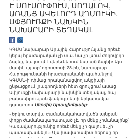
Է ՍՈՒՍՈՒՓՈՒՍ, ՍՈՂԱԼՈՎ,
ԱՌԱՆՑ ԱՎԵԼՈՐԴ ԱՂՄՈՒԿԻ.
ՍՓՅՈՒՌՔԻ ՆԱԽԿԻՆ
ՆԱԽԱՐԱՐԻ ՏԵՂԱԿԱԼ
ԿԳՄՍ նախարար Արայիկ Հարությունյանը որեւէ
կերպ հրաժարական չի տա. նա չի լսում ժողովրդի
ձայնը, նա լսում է վերեւներում նստած ձայնի։ Այս
մասին այսօր՝ օգոստոսի 28-ին, նախարար
Հարությունյանի հրաժարականի պահանջով
ԿԳՄՍՆ-ի դիմաց իրականացվող ակցիայի
ընթացքում լրագրողների հետ զրույցում ասաց
Սփյուռքի նախարարի նախկին տեղակալ, հայ
բանասիրության ֆակուլտետի երկարամյա
դասախոս
Սերժիկ Սրապիոնյանը
։
«Երկու տարվա ժամանակահատվածն այնքան
փոքր ժամանակահատված չէ, որ մենք չիմանայինք՝
Կառավարությունից որեւէ մեկը չի գալու եւ չի
պատասխանելու։ Այս խավարամիտ հերոսը որ