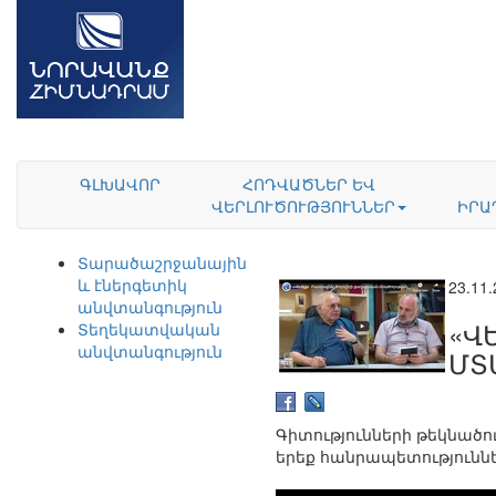
ԳԼԽԱՎՈՐ
ՀՈԴՎԱԾՆԵՐ ԵՎ
ՎԵՐԼՈՒԾՈՒԹՅՈՒՆՆԵՐ
ԻՐԱ
Տարածաշրջանային
և էներգետիկ
23.11
անվտանգություն
«Վ
Տեղեկատվական
անվտանգություն
ՄՏ
Գիտությունների թեկնած
երեք հանրապետություննե