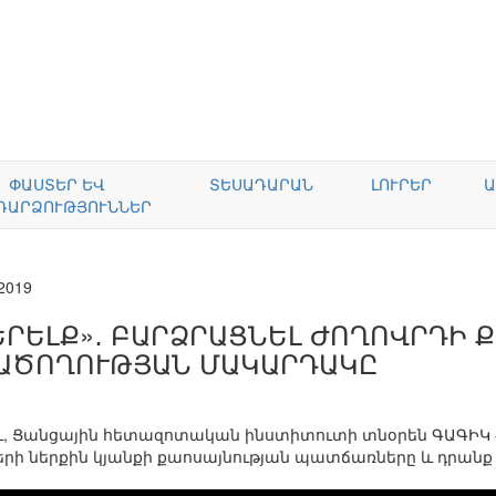
ՓԱՍՏԵՐ ԵՎ
ՏԵՍԱԴԱՐԱՆ
ԼՈՒՐԵՐ
Ա
ԴԱՐՁՈՒԹՅՈՒՆՆԵՐ
.2019
ԵՐԵԼՔ»․ ԲԱՐՁՐԱՑՆԵԼ ԺՈՂՈՎՐԴԻ 
ԱԾՈՂՈՒԹՅԱՆ ՄԱԿԱՐԴԱԿԸ
ու, Ցանցային հետազոտական ինստիտուտի տնօրեն ԳԱԳԻԿ 
րի ներքին կյանքի քաոսայնության պատճառները և դրանք 