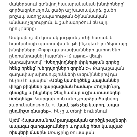
մակերեսում գտնվող հասարակական խնդիրները՝
գործազրկություն, ցածր աշխատավարձ, ցածր
թոշակ, առողջապահության ֆինանսական
անմատչելիություն, և շահագործում են այդ
դրույթները։
Սակայն ոչ մի կուսակցություն չունի հստակ և
հասկանալի պատասխան, թե ինչպես է լուծելու այդ
խնդիրները։ Բոլոր պատասխանները կարող ենք
ընդհանրացնել հայտնի «12 աթոռ» վեպի
կարգախոսով՝
«Խեղդվողների փրկության գործը
հենց իրենց՝ խեղդվողների գործն է»
։ Քաղաքական
գաղափարախոսությունների տերմիններով դա
հնչում է այսպես՝
«Մենք կստեղծենք պայմաններ
փոքր բիզնեսի զարգացման համար։ Ժողովո՛ւրդ,
գնացեք և ինքներդ Ձեզ համար աշխատատեղեր
ստեղծեք»
։ Կարգախոսն ունի չբարձրաձայնվող
շարունակություն.
«…կամ, եթե չեք կարող, ապա
ընդմիշտ գնացեք»
։ Ինչը և տեղի է ունենում։
Այժմ՝ Հայաստանում քաղաքական գործընթացների
ապագա զարգացումների և դրանց հետ կապված
ռիսկերի մասին
։ Առաջինը ռուսական