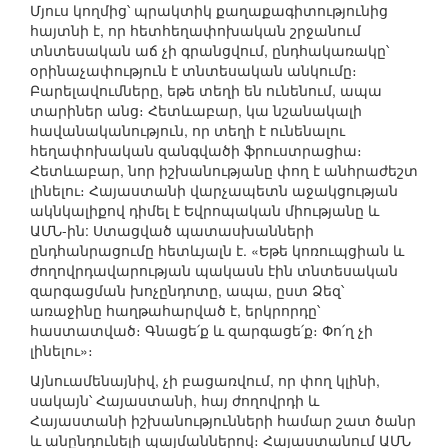
Մյուս կողմից՝ պրակտիկ քաղաքագիտությունից
հայտնի է, որ հետհեղափոխական շրջանում
տնտեսական աճ չի գրանցվում, ընդհակառակը՝
օրինաչափություն է տնտեսական անկումը։
Բարելավումները, եթե տեղի են ունենում, ապա
տարիներ անց։ Հետևաբար, կա նշանակալի
հավանականություն, որ տեղի է ունենալու
հեղափոխական զանգվածի ֆրուստրացիա։
Հետևաբար, նոր իշխանությանը փող է անհրաժեշտ
լինելու։ Հայաստանի վարչապետն աջակցության
ակնկալիքով դիմել է Եվրոպական միությանը և
ԱՄՆ-ին: Ստացված պատասխանների
ընդհանրացումը հետևյալն է. «Եթե կոռուպցիան և
ժողովրդավարության պակասն էին տնտեսական
զարգացման խոչընդոտը, ապա, ըստ Ձեզ՝
առաջինը հաղթահարված է, երկրորդը՝
հաստատված։ Գնացե՛ք և զարգացե՛ք։ Փո՛ղ չի
լինելու»։
Այնուամենայնիվ, չի բացառվում, որ փող կլինի,
սակայն՝ Հայաստանի, հայ ժողովրդի և
Հայաստանի իշխանությունների համար շատ ծանր
և անընդունելի պայմաններով։ Հայաստանում ԱՄՆ