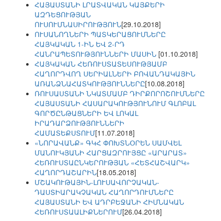
ՀԱՅԱՍՏԱՆԻ ԼՐԱՏՎԱԿԱՆ ԿԱՅՔԵՐԻ
ԱԶԴԵՑՈՒԹՅԱՆ
ՈՒՍՈՒՄՆԱՍԻՐՈՒԹՅՈՒՆ
[29.10.2018]
ՈՒՍԱՆՈՂՆԵՐԻ ՊԱՏԿԵՐԱՑՈՒՄՆԵՐԸ
ՀԱՅԿԱԿԱՆ 1-ԻՆ ԵՎ 2-ՐԴ
ՀԱՆՐԱՊԵՏՈՒԹՅՈՒՆՆԵՐԻ ՄԱՍԻՆ
[01.10.2018]
ՀԱՅԿԱԿԱՆ ՀԵՌՈՒՍՏԱՏԵՍՈՒԹՅԱՄԲ
ՀԱՂՈՐԴՎՈՂ ՍԵՐԻԱԼՆԵՐԻ ԲՈՎԱՆԴԱԿԱՅԻՆ
ԱՌԱՆՁՆԱՀԱՏԿՈՒԹՅՈՒՆՆԵՐԸ
[10.08.2018]
ՌՈՒՍԱՍՏԱՆԻ ՆԿԱՏՄԱՄԲ ԴԻՐՔՈՐՈՇՈՒՄՆԵՐԸ
ՀԱՅԱՍՏԱՆԻ ՀԱՍԱՐԱԿՈՒԹՅՈՒՆՈՒՄ ԳԼՈԲԱԼ
ԳՈՐԾԸՆԹԱՑՆԵՐԻ ԵՎ ԼՈԿԱԼ
ԻՐԱԴԱՐՁՈՒԹՅՈՒՆՆԵՐԻ
ՀԱՄԱՏԵՔՍՏՈՒՄ
[11.07.2018]
«ՆՈՐԱՎԱՆՔ» ԳԿՀ ՓՈԽՏՆՕՐԵՆ ՍԱՄՎԵԼ
ՄԱՆՈՒԿՅԱՆԻ ՀԱՐՑԱԶՐՈՒՅՑԸ «ԱՐԱՐԱՏ»
ՀԵՌՈՒՍՏԱԸՆԿԵՐՈՒԹՅԱՆ «ՀԵՏՀԱՇՎԱՐԿ»
ՀԱՂՈՐԴԱՇԱՐԻՆ
[18.05.2018]
ՄՇԱԿՈՒԹԱՅԻՆ-ԼՈՒՍԱՎՈՐՉԱԿԱՆ-
ԴԱՍՏԻԱՐԱԿՉԱԿԱՆ ՀԱՂՈՐԴՈՒՄՆԵՐԸ
ՀԱՅԱՍՏԱՆԻ ԵՎ ԱԴՐԲԵՋԱՆԻ ՀԻՄՆԱԿԱՆ
ՀԵՌՈՒՍՏԱԱԼԻՔՆԵՐՈՒՄ
[26.04.2018]