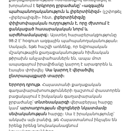
խորանում է
երկրորդ ջրբաժանը՝ «ազգային
պահպանողականություն և լիբերտինիզմ»
(չշփոթել
«լիբերալիզմի» հետ,
լիբերտինիզմը
փիլիսոփայական ուղղություն է, որը ժխտում է
ցանկացած հասարակական նորմ և
արժեհամակարգ
)։ Այստեղ հարաբերակցությունը
98։2 է՝ հօգուտ ազգային պահպանողականության։
Սակայն, եթե հաշվի առնենք, որ եվրոպական
մշակութային քաղաքականության հիմնական
թիրախն անչափահասներն են, ապա մոտ
ապագայում իրավիճակը կարող է արագորեն և
էապես փոխվել։
Սա կարող է վերածվել
ընտրապայքարի տարրի
։
Երրորդ դրույթ
. Հայաստանի քաղաքական
գաղափարախոսությունների դաշտում փաստորեն
բացակայում է իսկական գաղափարական
ջրբաժանը՝
տնտեսակարգի
վերաբերյալ հարցը
կամ՝
արտադրության միջոցների նկատմամբ
սեփականության
հարցը։ Սա է իրականությունը՝
անկախ այն բանից, թե Հայաստանում ինչպես են
իրենք իրենց նույնականացնում