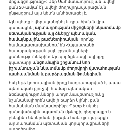
մրցակցությունը»: Մեր Սահմանադրության ավելի
քան 20-ամյա՝ է՛լ ավելի ժողովրդավարացման
ընթացքում այս կետն անհետացել է։
Այն պետք է վերականգնել և դրա հիման վրա
զարգացնել
արտադրության միջոցների նկատմամբ
սեփականության այլ ձևերը՝ պետական,
համայնքային, բաժնետիրական
, որոնք
համապատասխանում են Հայաստանի
հասարակության լայն շրջանակների
ցանկություններին։ Այդ գործընթացի սկիզբը
կկատարի
անցումային շրջանում նոր
իշխանության նկատմամբ ժողովրդի վստահության
պահպանման և բարձրացման ֆունկցիան
։
Իսկ եթե կոռուպցիան իրոք հաղթահարված է, ապա
պետական բյուջեի համար պետական
ձեռնարկությունների արդյունավետությունը
նշանակալիորեն ավելի բարձր կլինի, քան
համանման մասնավորինը։ Պետք է սկսել
զանգվածային սպառման մթերքի, դեղորայքի և
բենզինի ներկրման, ինչպես նաև գյուղմթերքի
արտահանման պետական կորպորացիաների
ստեղծումից։