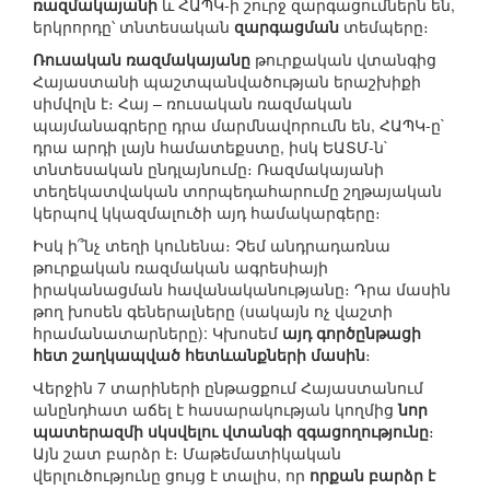
ռազմակայանի
և ՀԱՊԿ-ի շուրջ զարգացումներն են,
երկրորդը՝ տնտեսական
զարգացման
տեմպերը։
Ռուսական ռազմակայանը
թուրքական վտանգից
Հայաստանի պաշտպանվածության երաշխիքի
սիմվոլն է։ Հայ – ռուսական ռազմական
պայմանագրերը դրա մարմնավորումն են, ՀԱՊԿ-ը`
դրա արդի լայն համատեքստը, իսկ ԵԱՏՄ-ն`
տնտեսական ընդլայնումը։ Ռազմակայանի
տեղեկատվական տորպեդահարումը շղթայական
կերպով կկազմալուծի այդ համակարգերը։
Իսկ ի՞նչ տեղի կունենա։ Չեմ անդրադառնա
թուրքական ռազմական ագրեսիայի
իրականացման հավանականությանը։ Դրա մասին
թող խոսեն գեներալները (սակայն ոչ վաշտի
հրամանատարները): Կխոսեմ
այդ գործընթացի
հետ շաղկապված հետևանքների մասին
։
Վերջին 7 տարիների ընթացքում Հայաստանում
անընդհատ աճել է հասարակության կողմից
նոր
պատերազմի սկսվելու վտանգի զգացողությունը
։
Այն շատ բարձր է։ Մաթեմատիկական
վերլուծությունը ցույց է տալիս, որ
որքան բարձր է