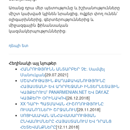
Առանց դրա մեր պետությունը և իշխանությունները
միշտ կախված կլինեն նրանցից, ովքեր փող ունեն՝
օլիգարխներից, գերտերություններից և
միջազգային ֆինանսական
կազմակերպություններից։
դեպի ետ
Հեղինակի այլ նյութեր
ՀԱՆՐՈՒԹՅՈՒՆՆ ԱՆՏԱՐԲԵՐ ՉԷ. Սամվել
Մանուկյան
[29.07.2021]
ՄՇԱԿՈՒԹԱՅԻՆ ՔԱՂԱՔԱԿԱՆՈՒԹՅՈՒՆԸ
ՀԱՅԱՍՏԱՆԻ ԵՎ ԱԴՐԲԵՋԱՆԻ ԻՆՏԵՐՆԵՏԱՅԻՆ
ԿԱՅՔԵՐՈՒՄ՝ PANARMENIAN.NET ԵՎ DAY.AZ
ԿԱՅՔԵՐԻ ՕՐԻՆԱԿՈՎ
[26.12.2018]
XX ԴԱՐԻ ՊԱՏՄԱԿԱՆ ՀԻՇՈՂՈՒԹՅՈՒՆԸ
ՈՒՍԱՆՈՂՆԵՐԻ ՇՐՋԱՆՈՒՄ
[29.11.2018]
ՍՈՑԻԱԼԱԿԱՆ ԱՆՀԱՎԱՍԱՐՈՒԹՅԱՆ
ԸՆԿԱԼՈՒՄՆԵՐԸ ՀԱՅԱՍՏԱՆՈՒՄ ԵՎ ԴՐԱՆՑ
ՀԵՏԵՎԱՆՔՆԵՐԸ
[12.11.2018]