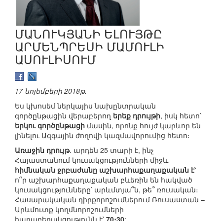
ՄԱՆՈՒԿՅԱՆԻ ԵԼՈՒՅԹԸ
ԱՐՄԵՆՊՐԵՍԻ ՄԱՄՈՒԼԻ
ԱՍՈՒԼԻՍՈՒՄ
17 նոյեմբերի 2018թ.
Ես կխոսեմ ներկայիս նախընտրական
գործընթացին վերաբերող
երեք դրույթի
, իսկ հետո՝
երկու գործընթացի
մասին, որոնք հույժ կարևոր են
լինելու Ազգային ժողովի կազմավորումից հետո։
Առաջին դրույթ
. արդեն 25 տարի է, ինչ
Հայաստանում կուսակցությունների միջև
հիմնական ջրբաժանը աշխարհաքաղաքական է
՝
ո՞ր աշխարհաքաղաքական բևեռին են հակված
կուսակցությունները՝ արևմտյա՞ն, թե՞ ռուսական։
Հասարակական դիրքորոշումներում Ռուսաստան –
Արևմուտք կողմնորոշումների
հարաբերակցությունն է՝
70։30
: