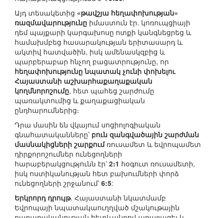
Այդ տեսակետից
«թավշյա հեղափոխության»
ռազմավարությունը
իմաստուն էր. կոռուպցիայի
դեմ պայքարի կարգախոսը ոտքի կանգնեցրեց և
համախմբեց հասարակության երիտասարդ և
ակտիվ հատվածին, իսկ ամենասկզբից և
պարբերաբար հնչող բացատրությունը, որ
հեղափոխությունը նպատակ չունի փոխելու
Հայաստանի աշխարհաքաղաքական
կողմնորոշումը
, հետ պահեց շարժումը
պառակտումից և քաղաքացիական
ընդհարումներից։
Դրա մասին են վկայում սոցիոլոգիական
գնահատականները՝
բուն զանգվածային շարժման
մասնակիցների շարքում
ռուսամետ և եվրոպամետ
դիրքորոշումներ ունեցողների
հարաբերակցությունն էր՝
2։1
հօգուտ ռուսամետի,
իսկ ոստիկանության հետ բախումների փորձ
ունեցողների շրջանում՝
6:5
:
Երկրորդ դրույթ
. Հայաստանի նկատմամբ
Եվրոպայի նպատակաուղղված մշակութային
քաղաքականության հետևանքով առաջացել և