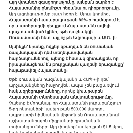
այդ վտանգի զգացողությունը, այնքան բարձր է
Հայաստանից ընդմիշտ հեռանալու դիրքորոշումը
։
Այդ ազդեցությունը շատ հզոր է։ Մյուս կողմից,
Հայաստանի հասարակության 82%-ը համարում է,
որ պատերազմի դեպքում Հայաստանն ավելի
պաշտպանված կլինի, եթե դաշնակցի
Ռուսաստանի հետ, այլ ոչ թե Եվրոպայի և ԱՄՆ-ի
։
Այսինքն՝ նրանք, ովքեր զբաղված են ռուսական
ռազմակայանի դեմ տեղեկատվական
հարձակումներով, պետք է հստակ գիտակցեն, որ
իրականացնում են թուրքական վաղեմի երազանքը՝
հայաթափել Հայաստանը։
Եթե ռուսական ռազմակայանի և ՀԱՊԿ-ի դեմ
արշավանքները հաջողվեն, ապա չեն բացառվում
հակազդեցությունները
, որոնք
կխաթարեն
Հայաստանի տնտեսական անվտանգությունը
։
Չպետք է մոռանալ, որ Հայաստանի յուրաքանչյուր
5-րդ ընտանիքի՝ ավելի քան 500,000 մարդու
ապրուստի հիմնական միջոցն են Ռուսաստանում
աշխատանքային միգրանտի դրամական
փոխանցումները։ Այդ փողերը՝ ավելի քան $1.5 մլրդ,
նաև հայկական դրամի կայունության