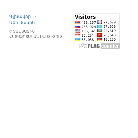
Գլխավոր
⋅
Մեր մասին
© ՑԱՆՑԱՅԻՆ
ՀԵՏԱԶՈՏԱԿԱՆ ԻՆՍՏԻՏՈՒՏ