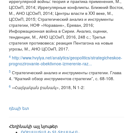
иррегулярной войны: теория и практика применения, М.,
ЦСОиП, 2014; Иррегулярные конфликты. Ближний Восток,
М., АНО ЦСОиП, 2014; Центры власти в XXI веке, М.,
ЦСОиП, 2015; Стратегический анализ и инструменты
стратегии, НОФ «Нораванк», Ереван, 2016;
Информационная война в Сирии. Анализ, оценки,
тенденции, М., АНО ЦСОиП, 2016, 248 с.; Третья
стратегия противовеса: реакция Пентагона на новые
угрозы, М., АНО ЦСОиП, 2017.
4
http://www.hvylya.net/analytics/geopolitics/strategicheskoe-
prognozirovanie-obektivnoe-izmerenie-raz...
5
Стратегический анализ и инструменты стратегии. Глава
4. “Краткий обзор инструментов стратегии”, с. 68-108.
6
«Հայկական բանակ», 2018, N 1-2:
դեպի ետ
Հեղինակի այլ նյութեր
ՌՈՒՍԱՍՏԱՆԻ ՏՆՏԵՍԱԿԱՆ