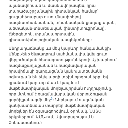
պլանավորման և, մասնավորապես, դրա
տարածաշրջանային դիտանկյան համար՝
զուգահեռաբար ուսումնասիրելով
ռազմատնտեսական, տնտեսական-քաղաքական,
պետական-տնտեսական (ինստիտուցիոնալ),
էներգետիկ, տրանսպորտային,
գիտատեխնոլոգիական ասպեկտները։
Անդրադառնանք ևս մեկ կարևոր հանգամանքի։
Մենք չենք ենթադրում սահմանափակվել զուտ
վերլուծական հետազոտություններով։ Աշխարհում
ռազմաքաղաքական և ռազմավարական
իրավիճակի զարգացման կանխատեսմանն
օգնության են եկել արդի տեխնոլոգիաները։ Եվ
դրանում կարևոր մաս է կազմում
մաթեմատիկական մոդելավորման ուղղությունը,
որը մտնում է ռազմավարական վերլուծության
5
գործիքակազմի մեջ
։ Ներկայում ռազմական
կանխատեսման տարբեր մաթեմատիկական
մոդելներ են օգտագործվում, օրինակ, ՆԱՏՕ
երկրներում, ԱՄՆ-ում, Ավստրալիայում և
Չինաստանում։