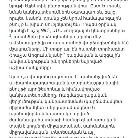
նյութի էկլեկտիկ ընտրության վրա։ Ըստ էության,
նման կանխատեսումներն օգտակար են, բայց,
որպես կանոն, դրանք չեն կրում համակարգային
բնույթ և խիստ սուբյեկտիվ են։ Որպես օրինակ
1
կարելի է նշել
NIC
, ԱՄՆ «ուղեղային կենտրոնների»
2
, առանձին փորձագետների (որոնց մեջ
ամենաակտիվը ռուսաստանցի փորձագետներն են)
մշակումները։ Մի փոքր այլ են հայտնի փորձագետ
3
Հրաչյա Արզումանյանի
՝ ռազմական և ազգային
անվտանգության խնդիրներին նվիրված
աշխատանքները։
Այսօր չափազանց ակտուալ և պահանջված են
աշխարհաքաղաքական և տարածաշրջանային
բնույթի պրոֆեսիոնալ և հիմնավորված
կանխատեսումները։ Ռազմաքաղաքական
վերլուծության, կանխատեսման (կարճաժամկետ,
միջնաժամկետ և երկարաժամկետ) և
պլանավորման նպատակը տրված
ժամանակահատվածի համար գնահատական
տալն է կողմերի միջպետական, սահմանային,
միջդավանական, տնտեսական և այլ