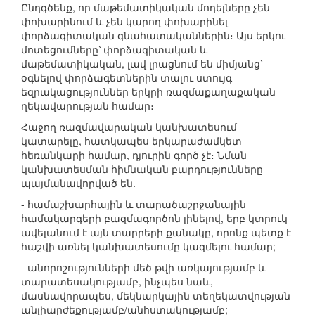
Ընդգծենք, որ մաթեմատիկական մոդելները չեն
փոխարինում և չեն կարող փոխարինել
փորձագիտական գնահատականներին։ Այս երկու
մոտեցումները՝ փորձագիտական և
մաթեմատիկական, լավ լրացնում են միմյանց՝
օգնելով փորձագետներին տալու ստույգ
եզրակացություններ երկրի ռազմաքաղաքական
ղեկավարության համար։
Հաջող ռազմավարական կանխատեսում
կատարելը, հատկապես երկարաժամկետ
հեռանկարի համար, դյուրին գործ չէ։ Նման
կանխատեսման հիմնական բարդությունները
պայմանավորված են.
- համաշխարհային և տարածաշրջանային
համակարգերի բազմագործոն լինելով, երբ կտրուկ
ավելանում է այն տարրերի քանակը, որոնք պետք է
հաշվի առնել կանխատեսումը կազմելու համար;
- անորոշությունների մեծ թվի առկայությամբ և
տարատեսակությամբ, ինչպես նաև,
մասնավորապես, մեկնարկային տեղեկատվության
անլիարժեքությամբ/անհստակությամբ;