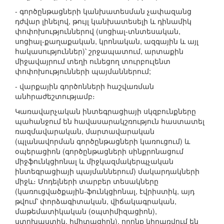
- գործընթացների կանխատեսման չափազանց
դժվար լինելով, թույլ կանխատեսելի և դինամիկ
փոփոխություններով (սոցիալ-տնտեսական,
սոցիալ-քաղաքական, կրոնական, ազգային և այլ
հակասություններ)՝ շրջապատում, արտաքին
միջավայրում տեղի ունեցող տուրբուլենտ
փոփոխությունների պայմաններում;
- վարքային գործոնների հաշվառման
անհրաժեշտությամբ։
Կառավարչական ինտեգրացիայի սկզբունքները
պահանջում են հավասարակշռություն հաստատել
ռազմավարական, մարտավարական
(պլանավորման գործընթացների կառուցում) և
օպերացիոն (գործընթացների սինքրոնացում
միջֆունկցիոնալ և միջկազմակերպչական
ինտեգրացիայի պայմաններում) մակարդակների
միջև։ Մոդելների տարբեր տեսակները
(կառուցվածքային-ֆունկցիոնալ, էվրիստիկ, այդ
թվում՝ փորձագիտական, վիճակագրական,
մաթեմատիկական (օպտիմիզացիոն),
ստոխաստիկ, իմիտացիոն), որոնք կիրառվում են