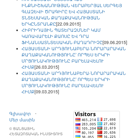
ԻՆՔՆԻՇԽԱՆՈՒԹՅԱՆ ՎԵՐԱԲԵՐՅԱԼ ՍԵՐԳԵՅ
ԳԼԱԶԵՎԻ ԾՐԱԳԻՐԸ ԵՎ ՀԱՅԱՍՏԱՆԻ
ՏՆՏԵՍԱԿԱՆ ՔԱՂԱՔԱԿԱՆՈՒԹՅԱՆ
ԵՐԿԸՆՏՐԱՆՔԸ
[22.09.2015]
ՀԻԲՐԻԴԱՅԻՆ ՊԱՏԵՐԱԶՄՆԵՐ ԿԱՄ
ԿԱՌԱՎԱՐԵԼԻ ՔԱՈՍԸ ԵՎ ԴՐԱ
ՖԻՆԱՆՍԱՏՆՏԵՍԱԿԱՆ ԲԱՂԱԴՐԻՉԸ
[09.06.2015]
ՀԱՅԱՍՏԱՆԻ ԱՐԴՅՈՒՆԱԲԵՐԱ-ՆՈՐԱՐԱՐԱԿԱՆ
ՔԱՂԱՔԱԿԱՆՈՒԹՅՈՒՆԸ՝ ՈՐՊԵՍ ԵՐԿՐԻ
ՄՐՑՈՒՆԱԿՈՒԹՅՈՒՆԸ ԲԱՐԵԼԱՎԵԼՈՒ
ՀԻՄՔ
[26.03.2015]
ՀԱՅԱՍՏԱՆԻ ԱՐԴՅՈՒՆԱԲԵՐԱ-ՆՈՐԱՐԱՐԱԿԱՆ
ՔԱՂԱՔԱԿԱՆՈՒԹՅՈՒՆԸ՝ ՈՐՊԵՍ ԵՐԿՐԻ
ՄՐՑՈՒՆԱԿՈՒԹՅՈՒՆԸ ԲԱՐԵԼԱՎԵԼՈՒ
ՀԻՄՔ
[09.03.2015]
Գլխավոր
⋅
Մեր մասին
© ՑԱՆՑԱՅԻՆ
ՀԵՏԱԶՈՏԱԿԱՆ ԻՆՍՏԻՏՈՒՏ