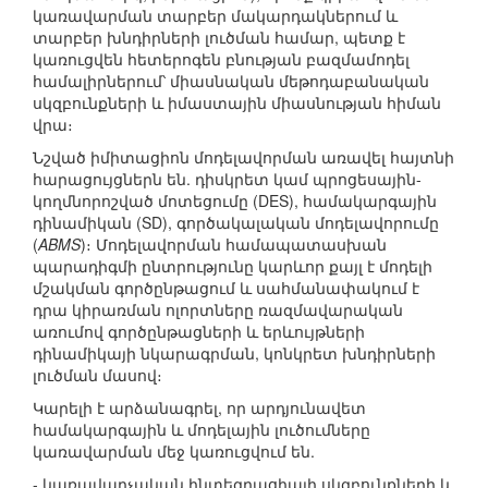
կառավարման տարբեր մակարդակներում և
տարբեր խնդիրների լուծման համար, պետք է
կառուցվեն հետերոգեն բնության բազմամոդել
համալիրներում՝ միասնական մեթոդաբանական
սկզբունքների և իմաստային միասնության հիման
վրա։
Նշված իմիտացիոն մոդելավորման առավել հայտնի
հարացույցներն են. դիսկրետ կամ պրոցեսային-
կողմնորոշված մոտեցումը (DES), համակարգային
դինամիկան (SD), գործակալական մոդելավորումը
(
ABMS
)։ Մոդելավորման համապատասխան
պարադիգմի ընտրությունը կարևոր քայլ է մոդելի
մշակման գործընթացում և սահմանափակում է
դրա կիրառման ոլորտները ռազմավարական
առումով գործընթացների և երևույթների
դինամիկայի նկարագրման, կոնկրետ խնդիրների
լուծման մասով։
Կարելի է արձանագրել, որ արդյունավետ
համակարգային և մոդելային լուծումները
կառավարման մեջ կառուցվում են.
- կառավարչական ինտեգրացիայի սկզբունքների և