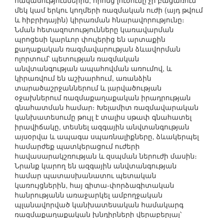
հակասություններին, որոնց լուծումը չի բացառում
մեկ կամ երկու կողմերի ռազմական ուժի (այդ թվում
և հիբրիդային) կիրառման հնարավորությունը։
Նման հետազոտությունները կառավարման
պրոցեսի կարևոր փուլերից են արտաքին
քաղաքական ռազմավարության ձևավորման
ոլորտում՝ պետության ռազմական
անվտանգության ապահովման առումով, և
կիրառվում են աշխարհում, առանձին
տարածաշրջաններում և լարվածության
օջախներում ռազմաքաղաքական իրադրության
գնահատման համար։ Խելամիտ ռազմավարական
կանխատեսումը թույլ է տալիս սթափ գնահատել
իրավիճակը, տեսնել ազգային անվտանգության
այսօրվա և ապագա սպառնալիքները, ձևակերպել
համարժեք պատկերացում ուժերի
հավասարակշռության և զսպման ներուժի մասին։
Նրանք կարող են ազգային անվտանգության
համար պատասխանատու պետական
կառույցներին, հայ գիտա-փորձագիտական
հանրությանն առաջարկել ամբողջական
պլանավորված կանխատեսական համակարգ
ռազմաքաղաքական խնդիրների վերաբերյալ՝