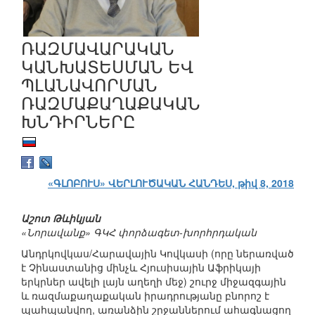
ՌԱԶՄԱՎԱՐԱԿԱՆ
ԿԱՆԽԱՏԵՍՄԱՆ ԵՎ
ՊԼԱՆԱՎՈՐՄԱՆ
ՌԱԶՄԱՔԱՂԱՔԱԿԱՆ
ԽՆԴԻՐՆԵՐԸ
«ԳԼՈԲՈՒՍ» ՎԵՐԼՈՒԾԱԿԱՆ ՀԱՆԴԵՍ, թիվ 8, 2018
Աշոտ Թևիկյան
«Նորավանք» ԳԿՀ փորձագետ-խորհրդական
Անդրկովկաս/Հարավային Կովկասի (որը ներառված
է Չինաստանից մինչև Հյուսիսային Աֆրիկայի
երկրներ ավելի լայն աղեղի մեջ) շուրջ միջազգային
և ռազմաքաղաքական իրադրությանը բնորոշ է
պահպանվող, առանձին շրջաններում ահագնացող