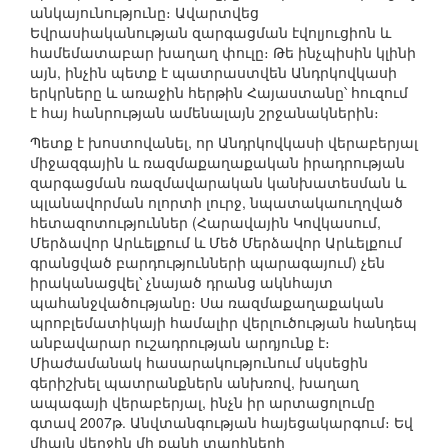
անկայունությունը։ Ավարտվեց
Եվրասիականության զարգացման էվոլյուցիոն և
համեմատաբար խաղաղ փուլը։ Թե ինչպիսին կլինի
այն, ինչին պետք է պատրաստվեն Անդրկովկասի
երկրները և առաջին հերթին Հայաստանը՝ հուզում
է հայ հանրության ամենալայն շրջանակներին։
Պետք է խոստովանել, որ Անդրկովկասի վերաբերյալ
միջազգային և ռազմաքաղաքական իրադրության
զարգացման ռազմավարական կանխատեսման և
պլանավորման ոլորտի լուրջ, նպատակաուղղված
հետազոտություններ (Հարավային Կովկասում,
Մերձավոր Արևելքում և Մեծ Մերձավոր Արևելքում
գրանցված բարդությունների պարագայում) չեն
իրականացվել՝ չնայած դրանց ակնհայտ
պահանջվածությանը։ Սա ռազմաքաղաքական
պրոբլեմատիկայի համալիր վերլուծության հանդեպ
անբավարար ուշադրության արդյունք է։
Միաժամանակ հասարակությունում սկսեցին
գերիշխել պատրանքներն անխռով, խաղաղ
ապագայի վերաբերյալ, ինչն իր արտացոլումը
գտավ 2007թ. Անվտանգության հայեցակարգում։ Եվ
միայն վերջին մի քանի տարիների