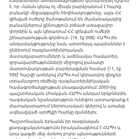
Հայաստանի անդամակցության վերաբերյալ նշվում
է, որ «նման կերպ ոչ միայն բարձրանում է հայոց
բանակի միջազգային հեղինակությունը, այլև ՀՀ
զինված ուժերը ծանոթանում են ժամանակակից
բանակներում քննություն բռնած առաջավոր
փորձին և այն կիրառում ՀՀ զինված ուժերի
շինարարության գործում» [10, էջ 208]: ՀԱՊԿ-ին
անդամակցությունը նաև արտոնյալ պայմաններ է
ընձեռում ռազմատեխնիկական
մատակարարումների և ամենամյա համատեղ
զորավարժությունների միջոցով բանակի
մարտունակության բարձրացման համար [11, էջ
535]՝ հաշվի առնելով ՀԱՊԿ-ում կիրառվող զեղչեր
տրամադրող ռեժիմը ռազմատեխնիկական
համագործակցության բնագավառում: 2003-ից
պաշտոնական Մոսկվան ՀԱՊԿ անդամ երկրներին
ռազմական նշանակություն ունեցող արտադրանք է
մատակարարում ներռուսական գներով և առանց
ավելացված արժեքի հարկը գանձելու:
Պաշտոնական Երևանն իր ռազմական
քաղաքականությունն իրականացնում է ՀԱՊԿ և
նրա կազմի մեջ մտնող բոլոր պետությունների