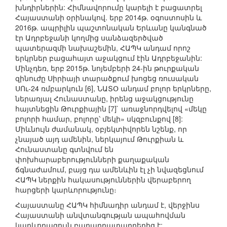
խնդիրներին: Հիմնավորումը կարելի է բացատրել
Հայաստանի օրինակով. երբ 2014թ. օգոստոսին և
2016թ. ապրիլին պաշտոնական Երևանը կանգնած
էր Ադրբեջանի կողմից սանձազերծված
պատերազմի նախաշեմին, ՀԱՊԿ անդամ որոշ
երկրներ բացահայտ աջակցում էին Ադրբեջանին:
Մինչդեռ, երբ 2015թ. նոյեմբերի 24-ին թուրքական
զինուժը Սիրիայի տարածքում խոցեց ռուսական
ՍՈւ-24 ռմբարկուն [6], ՆԱՏՕ անդամ բոլոր երկրները,
ներառյալ Հունաստանը, իրենց աջակցությունը
հայտնեցին Թուրքիային [7]` առաջնորդվելով «մեկը
բոլորի համար, բոլորը՝ մեկի» սկզբունքով [8]:
Միևնույն ժամանակ, օբյեկտիվորեն նշենք, որ
չնայած այդ ամենին, ներկայում Թուրքիան և
Հունաստանը գտնվում են
փոխհարաբերությունների քաղաքական
ճգնաժամում, բայց դա ամենևին էլ չի նվազեցնում
ՀԱՊԿ ներքին հակասություններին վերաբերող
հարցերի կարևորությունը։
Հայաստանը ՀԱՊԿ հիմնադիր անդամ է, վերջինս
Հայաստանի անվտանգության ապահովման
կարևորագույն բաղադրատարրերից է: