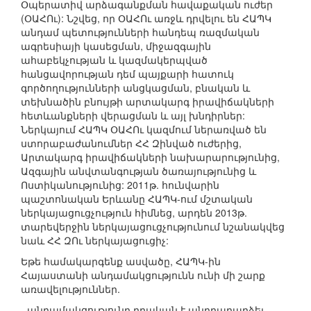
Օպերատիվ արձագանքման հավաքական ուժեր
(ՕԱՀՈւ): Նշվեց, որ ՕԱՀՈւ առջև դրվելու են ՀԱՊԿ
անդամ պետությունների հանդեպ ռազմական
ագրեսիայի կասեցման, միջազգային
ահաբեկչության և կազմակերպված
հանցավորության դեմ պայքարի հատուկ
գործողությունների անցկացման, բնական և
տեխնածին բնույթի արտակարգ իրավիճակների
հետևանքների վերացման և այլ խնդիրներ:
Ներկայում ՀԱՊԿ ՕԱՀՈւ կազմում ներառված են
ստորաբաժանումներ ՀՀ Զինված ուժերից,
Արտակարգ իրավիճակների նախարարությունից,
Ազգային անվտանգության ծառայությունից և
Ոստիկանությունից: 2011թ. հունվարին
պաշտոնական Երևանը ՀԱՊԿ-ում մշտական
ներկայացուցչություն հիմնեց, արդեն 2013թ.
տարեվերջին ներկայացուցչությունում նշանակվեց
նաև ՀՀ ԶՈւ ներկայացուցիչ:
Եթե համակարգենք ասվածը, ՀԱՊԿ-ին
Հայաստանի անդամակցությունն ունի մի շարք
առավելություններ.
- անդամակցությունը դրական է անդրադարձել