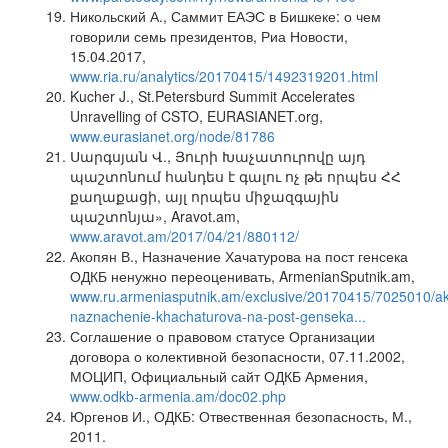
Никольский А., Саммит ЕАЭС в Бишкеке: о чем
говорили семь президентов, Риа Новости,
15.04.2017,
www.ria.ru/analytics/20170415/1492319201.html
Kucher J., St.Petersburd Summit Accelerates
Unravelling of CSTO, EURASIANET.org,
www.eurasianet.org/node/81786
Սարգսյան Վ., Յուրի Խաչատուրովը այդ
պաշտոնում հանդես է գալու ոչ թե որպես ՀՀ
քաղաքացի, այլ որպես միջազգային
պաշտոնյա», Aravot.am,
www.aravot.am/2017/04/21/880112/
Акопян В., Назначение Хачатурова на пост генсека
ОДКБ ненужно переоценивать, ArmenianSputnik.am,
www.ru.armeniasputnik.am/exclusive/20170415/7025010/a
naznachenie-khachaturova-na-post-genseka...
Соглашение о правовом статусе Организации
договора о колективной безопасности, 07.11.2002,
МОЦИП, Официальный сайт ОДКБ Армения,
www.odkb-armenia.am/doc02.php
Юргенов И., ОДКБ: Отвественная безопасность, М.,
2011.