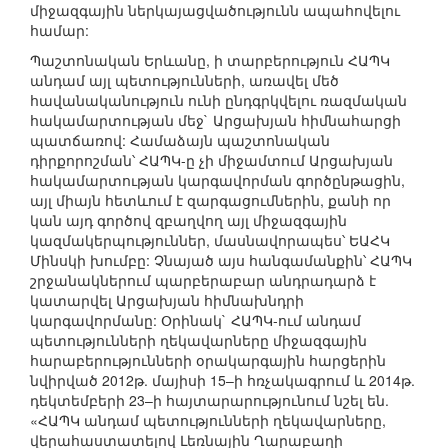
միջազգային ներկայացվածությունն ապահովելու
համար:
Պաշտոնական Երևանը, ի տարբերություն ՀԱՊԿ
անդամ այլ պետությունների, առավել մեծ
հավանականություն ունի ընդգրկվելու ռազմական
հակամարտության մեջ` Արցախյան հիմնահարցի
պատճառով: Համաձայն պաշտոնական
դիրքորոշման՝ ՀԱՊԿ-ը չի միջամտում Արցախյան
հակամարտության կարգավորման գործընթացին,
այլ միայն հետևում է զարգացումներին, քանի որ
կան այդ գործով զբաղվող այլ միջազգային
կազմակերպություններ, մասնավորապես՝ ԵԱՀԿ
Մինսկի խումբը: Չնայած այս հանգամանքին՝ ՀԱՊԿ
շրջանակներում պարբերաբար անդրադարձ է
կատարվել Արցախյան հիմնախնդրի
կարգավորմանը: Օրինակ` ՀԱՊԿ-ում անդամ
պետությունների ղեկավարները միջազգային
հարաբերությունների օրակարգային հարցերին
նվիրված 2012թ. մայիսի 15–ի հռչակագրում և 2014թ.
դեկտեմբերի 23–ի հայտարարությունում նշել են.
«ՀԱՊԿ անդամ պետությունների ղեկավարները,
վերահաստատելով Լեռնային Ղարաբաղի