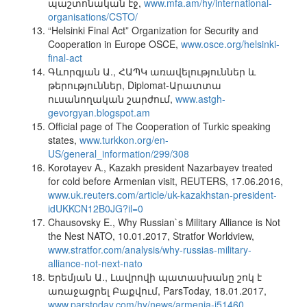
պաշտոնական էջ,
www.mfa.am/hy/international-
organisations/CSTO/
“Helsinki Final Act” Organization for Security and
Cooperation in Europe OSCE,
www.osce.org/helsinki-
final-act
Գևորգյան Ա., ՀԱՊԿ առավելություններ և
թերություններ, Diplomat-Արատտա
ուսանողական շարժում,
www.astgh-
gevorgyan.blogspot.am
Official page of The Cooperation of Turkic speaking
states,
www.turkkon.org/en-
US/general_information/299/308
Korotayev A., Kazakh president Nazarbayev treated
for cold before Armenian visit, REUTERS, 17.06.2016,
www.uk.reuters.com/article/uk-kazakhstan-president-
idUKKCN12B0JG?il=0
Chausovsky E., Why Russian`s Military Alliance is Not
the Nest NATO, 10.01.2017, Stratfor Worldview,
www.stratfor.com/analysis/why-russias-military-
alliance-not-next-nato
Երեմյան Ա., Լավրովի պատասխանը շոկ է
առաջացրել Բաքվում, ParsToday, 18.01.2017,
www.parstoday.com/hy/news/armenia-i51460