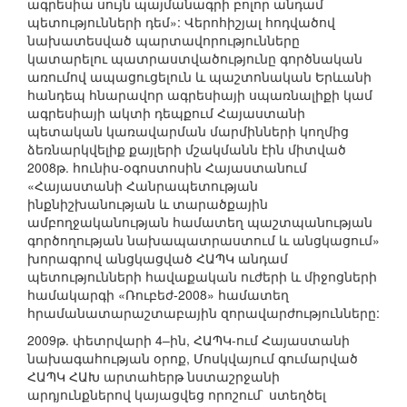
ագրեսիա սույն պայմանագրի բոլոր անդամ
պետությունների դեմ»: Վերոհիշյալ հոդվածով
նախատեսված պարտավորությունները
կատարելու պատրաստվածությունը գործնական
առումով ապացուցելուն և պաշտոնական Երևանի
հանդեպ հնարավոր ագրեսիայի սպառնալիքի կամ
ագրեսիայի ակտի դեպքում Հայաստանի
պետական կառավարման մարմինների կողմից
ձեռնարկվելիք քայլերի մշակմանն էին միտված
2008թ. հունիս-օգոստոսին Հայաստանում
«Հայաստանի Հանրապետության
ինքնիշխանության և տարածքային
ամբողջականության համատեղ պաշտպանության
գործողության նախապատրաստում և անցկացում»
խորագրով անցկացված ՀԱՊԿ անդամ
պետությունների հավաքական ուժերի և միջոցների
համակարգի «Ռուբեժ-2008» համատեղ
հրամանատարաշտաբային զորավարժությունները:
2009թ. փետրվարի 4–ին, ՀԱՊԿ-ում Հայաստանի
նախագահության օրոք, Մոսկվայում գումարված
ՀԱՊԿ ՀԱԽ արտահերթ նստաշրջանի
արդյունքներով կայացվեց որոշում` ստեղծել