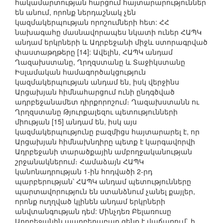
հակամարտության հարցում հայտարարություններ
են անում, որոնք ներդաշնակ չեն
կազմակերպության որոշումների հետ: ՀՀ
նախագահը մասնավորապես նկատի ուներ ՀԱՊԿ
անդամ երկրների և Ադրբեջանի միջև ստորագրված
փաստաթղթերը [14]: Ավելին, ՀԱՊԿ անդամ
Ղազախստանը, Ղրղզստանը և Տաջիկստանը
Իսլամական համագործակցություն
կազմակերպության անդամ են, իսկ վերջինս
Արցախյան հիմնահարցում ունի ընդգծված
ադրբեջանամետ դիրքորոշում։ Ղազախստանն ու
Ղրղզստանը Թյուրքալեզու պետությունների
միության [15] անդամ են, իսկ այս
կազմակերպությունը բազմիցս հայտարարել է, որ
Արցախյան հիմնախնդիրը պետք է կարգավորվի
Ադրբեջանի տարածքային ամբողջականության
շրջանակներում։ Համաձայն ՀԱՊԿ
կանոնադրության 1-ին հոդվածի 2-րդ
պարբերության՝ ՀԱՊԿ անդամ պետությունները
պարտավորություն են ստանձնում չանել քայլեր,
որոնք ուղղված կլինեն անդամ երկրների
անվտանգության դեմ: Մինչդեռ Բելառուսը
Ադրբեջանին պարբերաբար զենք է վաճառում` ի