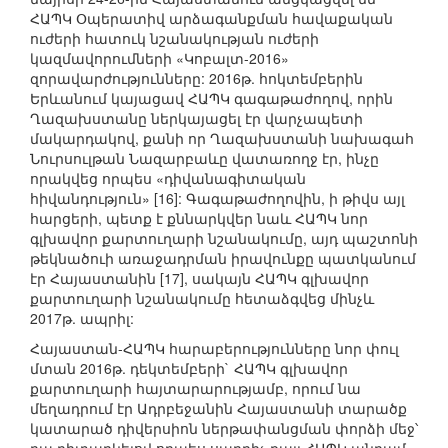
ՀԱՊԿ Օպերատիվ արձագանքման հավաքական
ուժերի հատուկ նշանակության ուժերի
կազմավորումների «Կոբալտ-2016»
զորավարժությունները: 2016թ. հոկտեմբերին
Երևանում կայացավ ՀԱՊԿ գագաթաժողով, որին
Ղազախստանը ներկայացել էր վարչապետի
մակարդակով, քանի որ Ղազախստանի նախագահ
Նուրսուլթան Նազարբաևը վատառողջ էր, ինչը
որակվեց որպես «դիվանագիտական
հիվանդություն» [16]: Գագաթաժողովին, ի թիվս այլ
հարցերի, պետք է քննարկվեր նաև ՀԱՊԿ նոր
գլխավոր քարտուղարի նշանակումը, այդ պաշտոնի
թեկնածուի առաջադրման իրավունքը պատկանում
էր Հայաստանին [17], սակայն ՀԱՊԿ գլխավոր
քարտուղարի նշանակումը հետաձգվեց մինչև
2017թ. ապրիլ:
Հայաստան-ՀԱՊԿ հարաբերությունները նոր փուլ
մտան 2016թ. դեկտեմբերի` ՀԱՊԿ գլխավոր
քարտուղարի հայտարարությամբ, որում նա
մեղադրում էր Ադրբեջանին Հայաստանի տարածք
կատարած դիվերսիոն ներթափանցման փորձի մեջ՝