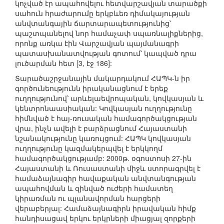
կոչված էր ապահովելու հետվարշավյան տարածքի
սահուն հրաժարումը երկբևեռ դիմակայության
անվտանգային ճարտարապետությունից՝
պաշտպանելով նոր համաչափ սպառնալիքներից,
որոնք առկա էին Վարշավյան պայմանագրի
պատասխանատվության գոտում՝ կապված դրա
լուծարման հետ [3, էջ 186]:
Տարածաշրջանային մակարդակում ՀԱՊԿ-ն իր
գործունեությունն իրականացնում է երեք
ուղղությունով՝ արևելաեվրոպական, կովկասյան և
կենտրոնաասիական: Կովկասյան ուղղությունը
հիմնված է հայ-ռուսական համագործակցության
վրա, ինչն ավելի է բարձրացնում Հայաստանի
նշանակությունը կառույցում: ՀԱՊԿ կովկասյան
ուղղությունը կազմակերպվել է երկկողմ
համագործակցությամբ: 2000թ. օգոստոսի 27-ին
Հայաստանի և Ռուսաստանի միջև ստորագրվել է
համաձայնագիր հավաքական անվտանգության
ապահովման և զինված ուժերի համատեղ
կիրառման ու պլանավորման հարցերի
վերաբերյալ: Համաձայնագիրն իրավական հիմք
հանդիսացավ երկու երկրների միացյալ զորքերի