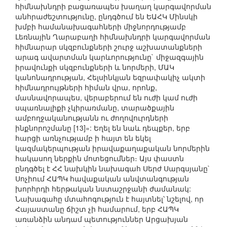
հիմնախնդրի բացառապես խաղաղ կարգավորման
անհրաժեշտությունը, ընդգծում են ԵԱՀԿ Մինսկի
խմբի համանախագահների միջնորդությամբ
Լեռնային Ղարաբաղի հիմնախնդրի կարգավորման
հիմնարար սկզբունքների շուրջ աշխատանքների
արագ ավարտման կարևորությունը` միջազգային
իրավունքի սկզբունքների և նորմերի, ՄԱԿ
կանոնադրության, Հելսինկյան եզրափակիչ ակտի
հիմնադրույթների հիման վրա, որոնք,
մասնավորապես, վերաբերում են ուժի կամ ուժի
սպառնալիքի չկիրառմանը, տարածքային
ամբողջականությանն ու ժողովուրդների
ինքնորոշմանը [13]»: Եղել են նաև դեպքեր, երբ
հարցի առնչությամբ ի հայտ են եկել
կազմակերպության իրավաքաղաքական նորմերին
հակասող ներքին մոտեցումներ։ Այս փաստն
ընդգծել է ՀՀ նախկին նախագահ Սերժ Սարգսյանը`
Սոչիում ՀԱՊԿ հավաքական անվտանգության
խորհրդի հերթական նստաշրջանի ժամանակ:
Նախագահը մտահոգություն է հայտնել՝ նշելով, որ
Հայաստանը ճիշտ չի համարում, երբ ՀԱՊԿ
առանձին անդամ պետություններ Արցախյան