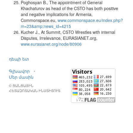
Poghosyan B., The appointment of General
Khachaturov as head of the CSTO has both positive
and negative implications for Armenia,
Commonspace.eu,
www.commonspace.eu/index.php?
m=23&amp;news_id=4215
Kucher J., At Summit, CSTO Wrestles with internal
Disputes, Irrelevance, EURASIANET.org,
www.eurasianet.org/node/80906
դեպի ետ
Գլխավոր
⋅
Մեր մասին
© ՑԱՆՑԱՅԻՆ
ՀԵՏԱԶՈՏԱԿԱՆ ԻՆՍՏԻՏՈՒՏ