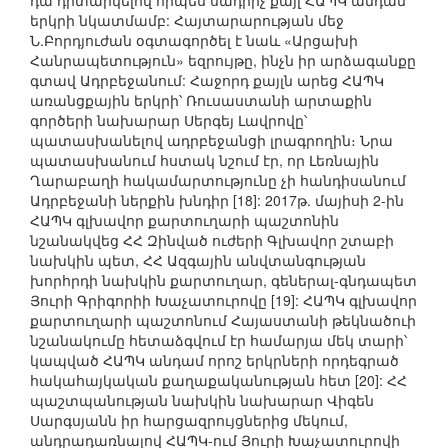
դա դիտարկելով որպես սադրիչ քայլ ՀԱՊԿ անդամ
երկրի նկատմամբ: Հայտարարության մեջ
Ն.Բորդյուժան օգտագործել է նաև «Արցախի
Հանրապետություն» եզրույթը, ինչն իր արձագանքը
գտավ Ադրբեջանում: Հաջորդ քայլն արեց ՀԱՊԿ
առանցքային երկրի՝ Ռուսաստանի արտաքին
գործերի նախարար Սերգեյ Լավրովը՝
պատասխանելով ադրբեջանցի լրագրողին։ Նրա
պատասխանում հստակ նշում էր, որ Լեռնային
Ղարաբաղի հակամարտությունը չի հանդիսանում
Ադրբեջանի ներքին խնդիր [18]: 2017թ. մայիսի 2-ին
ՀԱՊԿ գլխավոր քարտուղարի պաշտոնին
նշանակվեց ՀՀ Զինված ուժերի Գլխավոր շտաբի
նախկին պետ, ՀՀ Ազգային անվտանգության
խորհրդի նախկին քարտուղար, գեներալ-գնդապետ
Յուրի Գրիգորիի Խաչատուրովը [19]: ՀԱՊԿ գլխավոր
քարտուղարի պաշտոնում Հայաստանի թեկնածուի
նշանակումը հետաձգվում էր համարյա մեկ տարի՝
կապված ՀԱՊԿ անդամ որոշ երկրների որդեգրած
հակահայկական քաղաքականության հետ [20]: ՀՀ
պաշտպանության նախկին նախարար Վիգեն
Սարգսյանն իր հարցազրույցներից մեկում,
անդրադառնալով ՀԱՊԿ-ում Յուրի Խաչատուրովի