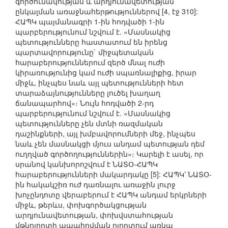
գործունակության և արդյունավետության
ընկալման առաջնահերթություններով [4, էջ 310]:
ՀԱՊԿ պայմանագրի 1-ին հոդվածի 1-ին
պարբերությունում նշվում է. «Մասնակից
պետությունները հաստատում են իրենց
պարտավորությունը` միջպետական
հարաբերություններում զերծ մնալ ուժի
կիրառությունից կամ ուժի սպառնալիքից, իրար
միջև, ինչպես նաև այլ պետությունների հետ
տարաձայնությունները լուծել խաղաղ
ճանապարհով»։ Նույն հոդվածի 2-րդ
պարբերությունում նշվում է. «Մասնակից
պետությունները չեն մտնի ռազմական
դաշինքների, այլ խմբավորումների մեջ, ինչպես
նաև չեն մասնակցի մյուս անդամ պետության դեմ
ուղղված գործողություններին»։ Կարելի է ասել, որ
սրանով կանխորոշվում է ՆԱՏՕ-ՀԱՊԿ
հարաբերությունների մակարդակը [5]: ՀԱՊԿ՝ ՆԱՏՕ-
ին հակակշիռ ուժ դառնալու առաջին լուրջ
խոչընդոտը վերաբերում է ՀԱՊԿ անդամ երկրների
միջև, թերևս, փոխգործակցության
արդյունավետության, փոխվստահության
մթնոլորտի ապահովման ոլորտում առկա