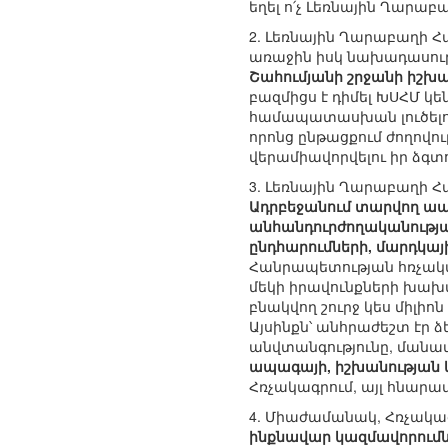
եղել ո՛չ Լեռնային Ղարաբաղ
2. Լեռնային Ղարաբաղի Հ
առաջին իսկ նախադասութ
Շահումյանի շրջանի իշխանո
բազմիցս է դիմել ԽՍՀՄ կ
համապատասխան լուծելու
որոնց ընթացքում ժողովո
վերամիավորվելու իր ձգտո
3. Լեռնային Ղարաբաղի Հ
Ադրբեջանում տարվող ապ
անհանդուրժողականության
ընդհարումների, մարդկայ
Հանրապետության հռչակ
մեկի իրավունքների խախտ
բնակվող շուրջ կես միլիո
Այսինքն՝ անհրաժեշտ էր ձ
անվտանգությունը, մանա
ապագայի, իշխանության 
Հռչակագրում, այլ հնարավո
4. Միաժամանակ, Հռչակա
ինքնավար կազմավորումն