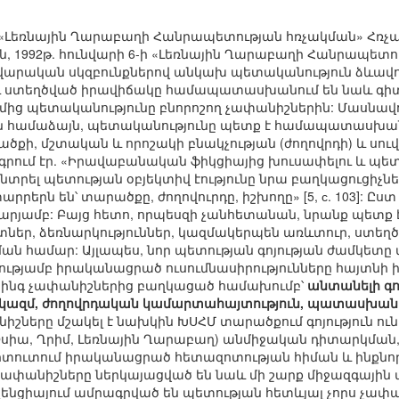
-ի «Լեռնային Ղարաբաղի Հանրապետության հռչակման» Հռչա
, 1992թ. հունվարի 6-ի «Լեռնային Ղարաբաղի Հանրապե
վարական սկզբունքներով անկախ պետականություն ձևավ
ւ ստեղծված իրավիճակը համապատասխանում են նաև գիտ
ից պետականությունը բնորոշող չափանիշներին: Մասնավո
ն համաձայն, պետականությունը պետք է համապատասխան
ծքի, մշտական և որոշակի բնակչության (ժողովրդի) և սուվ
ում էր. «Իրավաբանական ֆիկցիայից խուսափելու և պետու
տրել պետության օբյեկտիվ էությունը նրա բաղկացուցիչներ
արրերն են՝ տարածքը, ժողովուրդը, իշխողը» [5, с. 103]: Ըս
ն արյամբ: Բայց հետո, որպեսզի չանհետանան, նրանք պետք 
 տներ, ձեռնարկություններ, կազմակերպեն առևտուր, ստեղ
 համար: Այլապես, նոր պետության գոյության ժամկետը մեծ չէ
ղությամբ իրականացրած ուսումնասիրությունները հայտ
լ հինգ չափանիշներից բաղկացած համախումբ՝
անտանելի գո
 կազմ, ժողովրդական կամարտահայտություն, պատասխանատ
իշները մշակել է նախկին ԽՍՀՄ տարածքում գոյություն ու
իա, Ղրիմ, Լեռնային Ղարաբաղ) անմիջական դիտարկման, 
տուտում իրականացրած հետազոտության հիման և ինքնորո
անիշները ներկայացված են նաև մի շարք միջազգային 
նվենցիայում ամրագրված են պետության հետևյալ չորս չափա