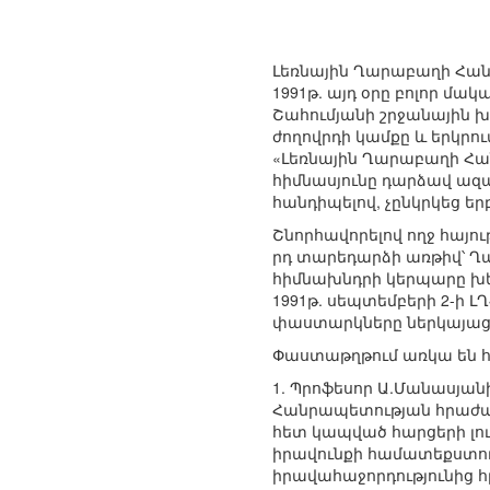
Լեռնային Ղարաբաղի Հան
1991թ. այդ օրը բոլոր մ
Շահումյանի շրջանային
ժողովրդի կամքը և երկրո
«Լեռնային Ղարաբաղի Հա
հիմնասյունը դարձավ ազ
հանդիպելով, չընկրկեց եր
Շնորհավորելով ողջ հայ
րդ տարեդարձի առթիվ՝ Ղ
հիմնախնդրի կերպարը խե
1991թ. սեպտեմբերի 2-ի
փաստարկները ներկայացն
Փաստաթղթում առկա են 
1. Պրոֆեսոր Ա.Մանասյան
Հանրապետության հրաժարվ
հետ կապված հարցերի լու
իրավունքի համատեքստում
իրավահաջորդությունից հր