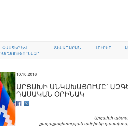
ՓԱՍՏԵՐ ԵՎ
ՏԵՍԱԴԱՐԱՆ
ԼՈՒՐԵՐ
Ա
ԴԱՐՁՈՒԹՅՈՒՆՆԵՐ
10.10.2016
ԱՐՑԱԽԻ ԱՆԿԱԽԱՑՈՒՄԸ՝ ԱԶԳ
ԴԱՍԱԿԱՆ ՕՐԻՆԱԿ
Արցախի պետակ
քաղաքագիտության ամբիոնի դասախոս, 