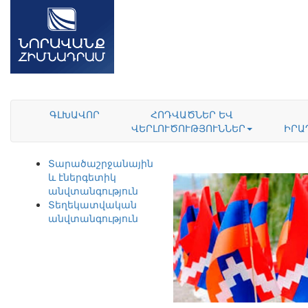
ԳԼԽԱՎՈՐ
ՀՈԴՎԱԾՆԵՐ ԵՎ
ՎԵՐԼՈՒԾՈՒԹՅՈՒՆՆԵՐ
ԻՐԱ
Տարածաշրջանային
և էներգետիկ
անվտանգություն
Տեղեկատվական
անվտանգություն