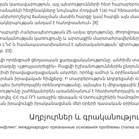
 կառավարություն, այլ պետությունների հետ հարաբերությո
անաձևի հեղինակները նույնպես Հոդված 1(a)-ում հեռատեսո
կանխորոշելով ճանաչման մասին հարցը կամ հարցն այն մաս
կերպության անդամ է հանդիսանում» [9]:
արաբաղի Հանրապետության 25-ամյա գոյությունը, ժողով
անության կառուցումը և արտաքին մարտահրավերներին դ
 որ ԼՂՀ-ն համապատասխանում է պետականության՝ գիտութ
. 23]:
վի որդեգրած ցեղասպան քաղաքականությունը, անհիմն տա
ազմը «չթույլատրեցին» Բաքվի իշխանություններին ընդու
նպիսի իրավաքաղաքական ակտեր, որոնք ամուր և օրինակա
ման իրավական հիմքերը: Ի տարբերություն Ադրբեջանի Հա
ս խորհրդային օրենսդրությանը, այնպես էլ միջազգային իր
թյունը շահեկանորեն առանձնանում է հետխորհրդային տ
ք տվել ՀՀ-ում ՌԴ առաջին դեսպան Վ.Ստուպիշինին համոզմո
ն իրավունքի իրականացման մեր օրերի դասական օրինակների
Աղբյուրներ և գրականությո
конфликт: международно признанные основания проблемы (папка ос