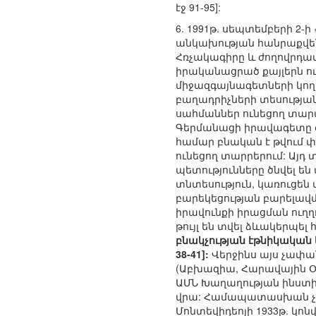
էջ 91-95]:
6. 1991թ. սեպտեմբերի 2
անկախության հանրաքվեն
Հռչակագիրը և ժողովրդա
իրականացրած քայլերն ո
միջազգայնագետների կողմ
բաղադրիչների տեսությա
սահմաններ ունեցող տարա
Գերմանացի իրավագետը գր
համար բնական է թվում փն
ունեցող տարրերում: Այդ տ
պետությունները ծնվել ե
տնտեսություն, կառուցեն
բարեկեցության բարելավման
իրավունքի իրացման ուղ
թույլ են տվել ձևակերպե
բնակչության էթնիկական
38-41]:
Վերջինս այս չափան
(Աբխազիա, Հարավային Օս
ԱՄՆ Խաղաղության ինստի
վրա: Համապատասխան չափ
Մոնտեվիդեոյի 1933թ. կո