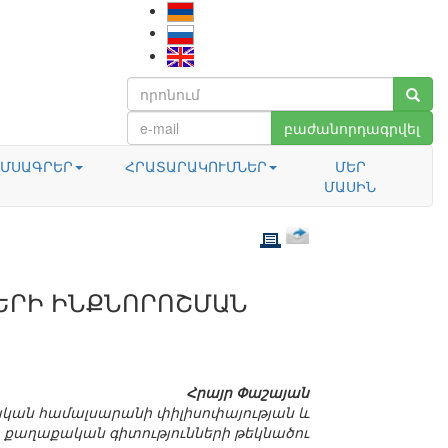
բաժանորդագրվել
ՄՍԱԳՐԵՐ
ՀՐԱՏԱՐԱԿՈՒՄՆԵՐ
ՄԵՐ
ՄԱՍԻՆ
ԵՐԻ ԻՆՔՆՈՐՈՇՄԱՆ
Հրայր Փաշայան
ան համալսարանի փիլիսոփայության և
քաղաքական գիտությունների թեկնածու