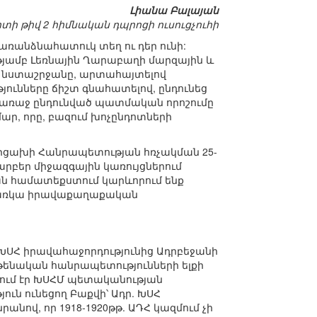
Լիանա Բալայան
 թիվ 2 հիմնական դպրոցի ուսուցչուհի
ռանձնահատուկ տեղ ու դեր ունի:
թյամբ Լեռնային Ղարաբաղի մարզային և
 նստաշրջանը, արտահայտելով
ունները ճիշտ գնահատելով, ընդունեց
 առաջ ընդունված պատմական որոշումը
ր, որը, բազում խոչընդոտների
Արցախի Հանրապետության հռչակման 25-
բեր միջազգային կառույցներում
ան համատեքստում կարևորում ենք
ւմ առկա իրավաքաղաքական
 ԽՍՀ իրավահաջորդությունից Ադրբեջանի
ւթենական հանրապետությունների ելքի
կում էր ԽՍՀՄ պետականության
ւն ունեցող Բաքվի՝ Ադր. ԽՍՀ
անով, որ 1918-1920թթ. ԱԴՀ կազմում չի