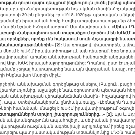
թյան դուրս գալու դեպքում ինքնուրույն լուծել իրենց
Ղարաբաղի Հանրապետության հռչակման մասին Հռչակագիրն 
 օգոստոսի 30-ին ընդունել էր «1918-1920թթ. պետական ան
գամանքն իրավական հիմք է տվել արցախահայությանը ձեռ
 մասին նշված է Հռչակագրում: Մասնավորապես,
«Մինչև Լ
րաբաղի Հանրապետության տարածքում գործում են ԽՍՀՄ սա
այլ օրենքներ, որոնք չեն հակասում սույն Հռչակագրի նպատ
ահատկություններին» [2]:
Այս դրույթով, փաստորեն, ամր
 մնում է ԽՍՀՄ իրավատիրույթում, այն դեպքում, երբ նոր
նավորապես` առանց անկախության հանրաքվե անցկացնելու
ով Ադր. ԽՍՀ իրավահաջորդությունից: Դրանով, ըստ էությ
մբ չեղյալ հայտարարեց նաև այն վարչական կապը, որը գ
ղի Ինքնավար Մարզի միջև:
 վերջերին անկախացման գործընթաց սկսելով (Բաքուն, բաց
եարկությունից, աջակցել է նաև օգոստոսին պետական հե
ական անկախության վերականգնման մասին» հռչակագրով հր
[3], ապա Ստեփանակերտն, ընդհակառակը, «Լեռնային Ղա
թների համաձայն՝ մնացել է ԽՍՀՄ իրավատիրույթում՝ օգտվե
ություններին տրվող լիազորություններից...» [2]:
Այս և Ա
յան անվտանգությունն ապահովելու և սեփական իրավատիրո
րության ռազմական ագրեսիայի արդյունքում իրենց օջա
ադրելու պատրաստակամության տեսանկյունից ԼՂՀ-ն հանդի