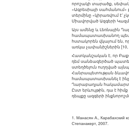
որոշակի տարածք, սեփական
«Ագրեսիայի սահմանում» բ
տերմինը «կիրառվում է՝ չ
Միավորված Ազգերի Կազմա
Այս ամենը և Լեռնային Ղ
համապատասխանող պետակ
հստակորեն վկայում են,
առկա չափանիշներին [10, p
Հատկանշական է, որ Բաք
դեմ սանձազերծած պատեր
ստեղծելուն ուղղված այ
Հանրապետության ձևավոր
համապատասխանել է ինչպե
Ղարաբաղյան հակամարտու
Ըստ երևույթին, դա է հիմ
դեպքը ազգերի ինքնորոշմա
1. Манасян А., Карабахский 
Степанакерт, 2007.