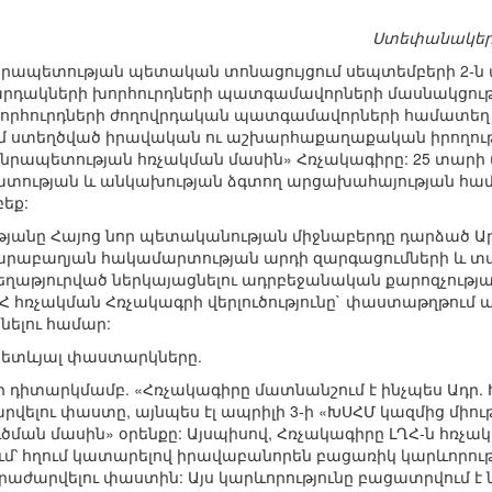
Ստեփանակերտի
րապետության պետական տոնացույցում սեպտեմբերի 2-ն ա
ակարդակների խորհուրդների պատգամավորների մասնակցու
 խորհուրդների ժողովրդական պատգամավորների համատեղ
ւմ ստեղծված իրավական ու աշխարհաքաղաքական իրողությ
նրապետության հռչակման մասին» Հռչակագիրը: 25 տարի
ատության և անկախության ձգտող արցախահայության համա
բեք:
ությանը Հայոց նոր պետականության միջնաբերդը դարձած 
արաբաղյան հակամարտության արդի զարգացումների և տար
ղաթյուրված ներկայացնելու ադրբեջանական քարոզչությ
 ԼՂՀ հռչակման Հռչակագրի վերլուծությունը` փաստաթղթո
ելու համար:
հետևյալ փաստարկները.
ի դիտարկմամբ. «Հռչակագիրը մատնանշում է ինչպես Ադր.
ելու փաստը, այնպես էլ ապրիլի 3-ի «ԽՍՀՄ կազմից միո
ծման մասին» օրենքը: Այսպիսով, Հռչակագիրը ԼՂՀ-ն հռչա
՝ հղում կատարելով իրավաբանորեն բացառիկ կարևորությո
աժարվելու փաստին: Այս կարևորությունը բացատրվում է նր