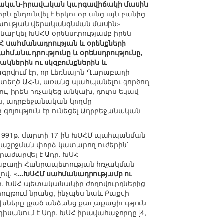
 պետական-իրավական կարգավիճակի մասին
ընդունվել է երկու օր անց այն բանից
կախության վերականգնման մասին»
նարկել ԽՍՀՄ օրենսդրությամբ իրեն
ՂՀ սահմանադրության և օրենքների
հմանադրությունը և օրենսդրությունը,
ակներին ու սկզբունքներին և
ագրվում էր, որ Լեռնային Ղարաբաղի
աստեղծ ԱՀ-ն, առանց պահպանելու գործող
, իրեն հռչակեց անկախ, դուրս եկավ
ան, ադրբեջանական կողմը
ոյություն էր ունեցել Ադրբեջանական
ի 1991թ. մարտի 17-ին ԽՍՀՄ պահպանման
ղաշրջման փորձ կատարող ուժերին՝
աժարվել է Ադր. ԽՍՀ
րաբաղի Հանրապետության հռչակման
լով.
«...ԽՍՀՄ սահմանադրությամբ ու
դր. ԽՍՀ պետականակիր ժողովուրդներից
ւյթում նրանց, ինչպես նաև Բաքվի
խները լքած անձանց քաղաքացիություն
սանում է Ադր. ԽՍՀ իրավահաջորդը [4,