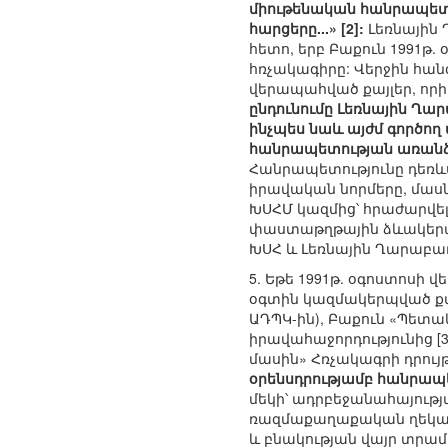
միութենական հանրապետու
հարցերը...» [2]:
Լեռնային 
հետո, երբ Բաքուն 1991թ.
հռչակագիրը: Վերջին հան
վերապահված քայլեր, որի
ընդունումը Լեռնային Ղա
ինչպես նաև այժմ գործող 
հանրապետության առանձն
Հանրապետությունը դեռևս
իրավական նորմերը, մաս
ԽՍՀՄ կազմից՝ հրաժարվել
փաստաթղթային ձևակերպմա
ԽՍՀ և Լեռնային Ղարաբա
5. Եթե 1991թ. օգոստոսի
օգտին կազմակերպված քվ
ԱԴՊԿ-ին), Բաքուն «Պետ
իրավահաջորդությունից 
մասին» Հռչակագրի դրույ
օրենսդրությամբ հանրապետ
մեկի՝ ադրբեջանահայութ
ռազմաքաղաքական ղեկավա
և բնակության վայր տրամ