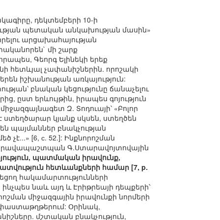
կագիրը, դեկտեմբերի 10-ի
տության պետական անկախության մասին»
որելու արցախահայության
ականորեն` մի շարք
րապես, Գեորգ Ելինեկի երեք
ի հետևյալ չափանիշներին. որոշակի
երեն իշխանության առկայություն:
թյան՝ բնական կեցությունը ճանաչելու
ից, ըստ երևույթին, իրապես գոյություն
տ միջազգայնագետ Զ. Տոդուայի՝ «Բոլոր
է ստեղծարար կյանք սկսեն, ստեղծեն
ծեն պայմաններ բնակչության
...» [6, с. 52.]: Ինքնորոշման
նի իրավապաշտպան Գ.Ստարավոյտովային
յություն, պատմական իրավունք,
վություն հետևանքների համար [7, p.
նեցող հակամարտությունների
ինչպես նաև այդ և Էրիթրեայի դեպքերի՝
շման միջազգային իրավունքի նորմերի
փաստաթղթերում: Օրինակ,
նիշները. մշտական բնակչություն,