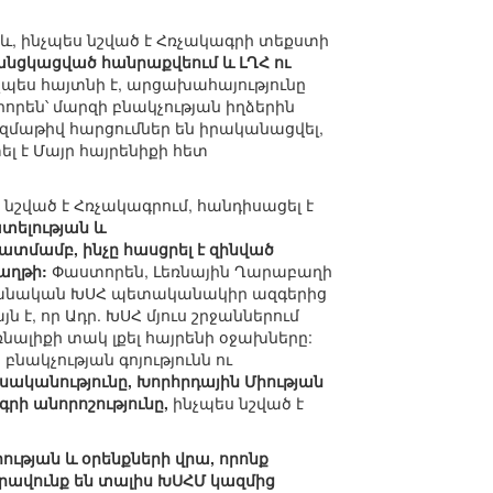
և, ինչպես նշված է Հռչակագրի տեքստի
 անցկացված հանրաքվեում և ԼՂՀ ու
պես հայտնի է, արցախահայությունը
որեն՝ մարզի բնակչության իղձերին
մաթիվ հարցումներ են իրականացվել,
լ է Մայր հայրենիքի հետ
շված է Հռչակագրում, հանդիսացել է
տելության և
ատմամբ, ինչը հասցրել է զինված
աղթի:
Փաստորեն, Լեռնային Ղարաբաղի
ջանական ԽՍՀ պետականակիր ազգերից
է, որ Ադր. ԽՍՀ մյուս շրջաններում
ռնալիքի տակ լքել հայրենի օջախները:
նակչության գոյությունն ու
սականությունը, Խորհրդային Միության
ի անորոշությունը,
ինչպես նշված է
ւթյան և օրենքների վրա, որոնք
րավունք են տալիս ԽՍՀՄ կազմից