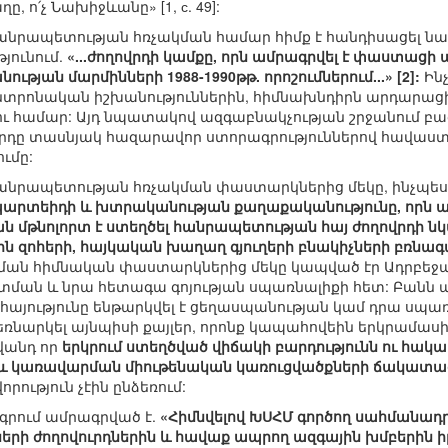
ը, ո՛չ Նախիջևանը» [1, с. 49]:
անրապետության հռչակման համար հիմք է հանդիսացել նա
յունում.
«...ժողովրդի կամքը, որն ամրագրվել է փաստացի
ւթյան մարմինների 1988-1990թթ. որոշումներում...» [2]:
Ինչ
ենտրոնական իշխանություններին, հիմնախնդիրն արդարացի
 համար: Այդ նպատակով ազգաբնակչության շրջանում բազ
ւրդը տասնյակ հազարավոր ստորագրություններով հավաստե
ւմը:
անրապետության հռչակման փաստարկներից մեկը, ինչպես ն
արտեիդի և խտրականության քաղաքականությունը, որն ա
 մթնոլորտ է ստեղծել հանրապետության հայ ժողովրդի նկ
ին զոհերի, հայկական խաղաղ գյուղերի բնակիչների բռնագ
ման հիմնական փաստարկներից մեկը կապված էր Ադրբե
ման և նրա հետագա գոյության սպառնալիքի հետ: Բանն այն 
ն հայությունը ենթարկվել է ցեղասպանության կամ դրա սպա
եռնարկել այնպիսի քայլեր, որոնք կապահովեին երկրամասի բ
վանդ որ
երկրում ստեղծված վիճակի բարդությունն ու հակա
և կառավարման միութենական կառուցվածքների ճակատագր
րություն չէին ընձեռում:
գրում ամրագրված է.
«Հիմնվելով ԽՍՀՄ գործող սահմանադրո
երի ժողովուրդներին և հավաք ապրող ազգային խմբերին ի