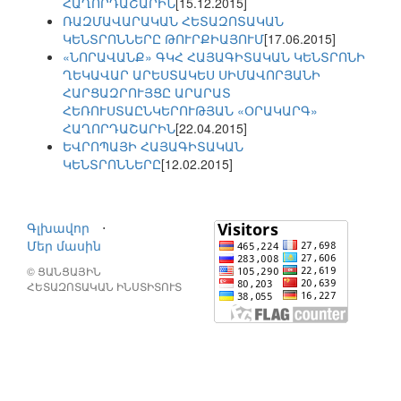
ՀԱՂՈՐԴԱՇԱՐԻՆ
[15.12.2015]
ՌԱԶՄԱՎԱՐԱԿԱՆ ՀԵՏԱԶՈՏԱԿԱՆ
ԿԵՆՏՐՈՆՆԵՐԸ ԹՈՒՐՔԻԱՅՈՒՄ
[17.06.2015]
«ՆՈՐԱՎԱՆՔ» ԳԿՀ ՀԱՅԱԳԻՏԱԿԱՆ ԿԵՆՏՐՈՆԻ
ՂԵԿԱՎԱՐ ԱՐԵՍՏԱԿԵՍ ՍԻՄԱՎՈՐՅԱՆԻ
ՀԱՐՑԱԶՐՈՒՅՑԸ ԱՐԱՐԱՏ
ՀԵՌՈՒՍՏԱԸՆԿԵՐՈՒԹՅԱՆ «ՕՐԱԿԱՐԳ»
ՀԱՂՈՐԴԱՇԱՐԻՆ
[22.04.2015]
ԵՎՐՈՊԱՅԻ ՀԱՅԱԳԻՏԱԿԱՆ
ԿԵՆՏՐՈՆՆԵՐԸ
[12.02.2015]
Գլխավոր
⋅
Մեր մասին
© ՑԱՆՑԱՅԻՆ
ՀԵՏԱԶՈՏԱԿԱՆ ԻՆՍՏԻՏՈՒՏ