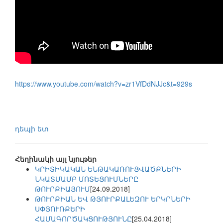
https://www.youtube.com/watch?v=zr1VfDdNJJc&t=929s
դեպի ետ
Հեղինակի այլ նյութեր
ԿՐԻՏԻԿԱԿԱՆ ԵՆԹԱԿԱՌՈՒՑՎԱԾՔՆԵՐԻ
ՆԿԱՏՄԱՄԲ ՄՈՏԵՑՈՒՄՆԵՐԸ
ԹՈՒՐՔԻԱՅՈՒՄ
[24.09.2018]
ԹՈՒՐՔԻԱՆ ԵՎ ԹՅՈՒՐՔԱԼԵԶՈՒ ԵՐԿՐՆԵՐԻ
ՍՓՅՈՒՌՔԵՐԻ
ՀԱՄԱԳՈՐԾԱԿՑՈՒԹՅՈՒՆԸ
[25.04.2018]