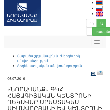
բաժանո
Տարածաշրջանային և էներգետիկ
անվտանգություն
Տեղեկատվական անվտանգություն
06.07.2016
«ՆՈՐԱՎԱՆՔ» ԳԿՀ
ՀԱՅԱԳԻՏԱԿԱՆ ԿԵՆՏՐՈՆԻ
ՂԵԿԱՎԱՐ ԱՐԵՍՏԱԿԵՍ
ՍԻՄԱՎՈՐՅԱՆԻ ԵՎ ԿԵՆՏՐՈՆԻ