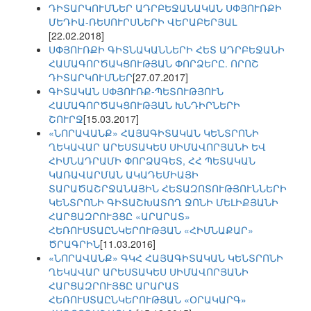
ԴԻՏԱՐԿՈՒՄՆԵՐ ԱԴՐԲԵՋԱՆԱԿԱՆ ՍՓՅՈՒՌՔԻ
ՄԵԴԻԱ-ՌԵՍՈՒՐՍՆԵՐԻ ՎԵՐԱԲԵՐՅԱԼ
[22.02.2018]
ՍՓՅՈՒՌՔԻ ԳԻՏՆԱԿԱՆՆԵՐԻ ՀԵՏ ԱԴՐԲԵՋԱՆԻ
ՀԱՄԱԳՈՐԾԱԿՑՈՒԹՅԱՆ ՓՈՐՁԵՐԸ. ՈՐՈՇ
ԴԻՏԱՐԿՈՒՄՆԵՐ
[27.07.2017]
ԳԻՏԱԿԱՆ ՍՓՅՈՒՌՔ-ՊԵՏՈՒԹՅՈՒՆ
ՀԱՄԱԳՈՐԾԱԿՑՈՒԹՅԱՆ ԽՆԴԻՐՆԵՐԻ
ՇՈՒՐՋ
[15.03.2017]
«ՆՈՐԱՎԱՆՔ» ՀԱՅԱԳԻՏԱԿԱՆ ԿԵՆՏՐՈՆԻ
ՂԵԿԱՎԱՐ ԱՐԵՍՏԱԿԵՍ ՍԻՄԱՎՈՐՅԱՆԻ ԵՎ
ՀԻՄՆԱԴՐԱՄԻ ՓՈՐՁԱԳԵՏ, ՀՀ ՊԵՏԱԿԱՆ
ԿԱՌԱՎԱՐՄԱՆ ԱԿԱԴԵՄԻԱՅԻ
ՏԱՐԱԾԱՇՐՋԱՆԱՅԻՆ ՀԵՏԱԶՈՏՈՒԹՅՈՒՆՆԵՐԻ
ԿԵՆՏՐՈՆԻ ԳԻՏԱՇԽԱՏՈՂ ՋՈՆԻ ՄԵԼԻՔՅԱՆԻ
ՀԱՐՑԱԶՐՈՒՅՑԸ «ԱՐԱՐԱՏ»
ՀԵՌՈՒՍՏԱԸՆԿԵՐՈՒԹՅԱՆ «ՀԻՄՆԱՔԱՐ»
ԾՐԱԳՐԻՆ
[11.03.2016]
«ՆՈՐԱՎԱՆՔ» ԳԿՀ ՀԱՅԱԳԻՏԱԿԱՆ ԿԵՆՏՐՈՆԻ
ՂԵԿԱՎԱՐ ԱՐԵՍՏԱԿԵՍ ՍԻՄԱՎՈՐՅԱՆԻ
ՀԱՐՑԱԶՐՈՒՅՑԸ ԱՐԱՐԱՏ
ՀԵՌՈՒՍՏԱԸՆԿԵՐՈՒԹՅԱՆ «ՕՐԱԿԱՐԳ»