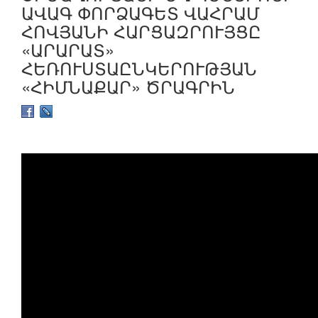
ԱՎԱԳ ՓՈՐՁԱԳԵՏ ՎԱՀՐԱՄ
ՀՈՎՅԱՆԻ ՀԱՐՑԱԶՐՈՒՅՑԸ
«ԱՐԱՐԱՏ»
ՀԵՌՈՒՍՏԱԸՆԿԵՐՈՒԹՅԱՆ
«ՀԻՄՆԱՔԱՐ» ԾՐԱԳՐԻՆ