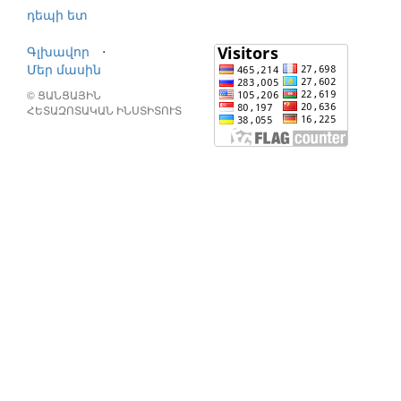
դեպի ետ
Գլխավոր
⋅
Մեր մասին
© ՑԱՆՑԱՅԻՆ
ՀԵՏԱԶՈՏԱԿԱՆ ԻՆՍՏԻՏՈՒՏ