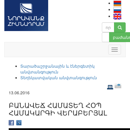
բաժանո
Տարածաշրջանային և էներգետիկ
անվտանգություն
Տեղեկատվական անվտանգություն
13.06.2016
ԲԱՆԱՎԵՃ ՀԱՄԱՏԵՂ ՀՕՊ
ՀԱՄԱԿԱՐԳԻ ՎԵՐԱԲԵՐՅԱԼ