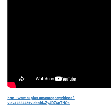
http://www.a1plus.am/category/videos?
vid=1463445#videoid=ZyJDZ6pTNOc