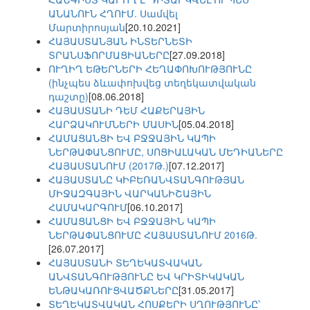
ԱՆԱՆՈՒՆ ՀՂՈՒՄ. Սամվել
Մարտիրոսյան
[20.10.2021]
ՀԱՅԱՍՏԱՆՅԱՆ ԻՆՏԵՐՆԵՏԻ
ՏՐԱՆՍՖՈՐՄԱՑԻԱՆԵՐԸ
[27.09.2018]
ՈՒՂԻՂ ԵԹԵՐՆԵՐԻ ՀԵՂԱՓՈԽՈՒԹՅՈՒՆԸ
(ինչպես ձևափոխվեց տեղեկատվական
դաշտը)
[08.06.2018]
ՀԱՅԱՍՏԱՆԻ ԴԵՄ ՀԱՔԵՐԱՅԻՆ
ՀԱՐՁԱԿՈՒՄՆԵՐԻ ՄԱՍԻՆ
[05.04.2018]
ՀԱՄԱՑԱՆՑԻ ԵՎ ԲՋՋԱՅԻՆ ԿԱՊԻ
ՆԵՐԹԱՓԱՆՑՈՒՄԸ, ՍՈՑԻԱԼԱԿԱՆ ՄԵԴԻԱՆԵՐԸ
ՀԱՅԱՍՏԱՆՈՒՄ (2017Թ.)
[07.12.2017]
ՀԱՅԱՍՏԱՆԸ ԿԻԲԵՌԱՆՎՏԱՆԳՈՒԹՅԱՆ
ՄԻՋԱԶԳԱՅԻՆ ՎԱՐԿԱՆԻՇԱՅԻՆ
ՀԱՄԱԿԱՐԳՈՒՄ
[06.10.2017]
ՀԱՄԱՑԱՆՑԻ ԵՎ ԲՋՋԱՅԻՆ ԿԱՊԻ
ՆԵՐԹԱՓԱՆՑՈՒՄԸ ՀԱՅԱՍՏԱՆՈՒՄ 2016Թ.
[26.07.2017]
ՀԱՅԱՍՏԱՆԻ ՏԵՂԵԿԱՏՎԱԿԱՆ
ԱՆՎՏԱՆԳՈՒԹՅՈՒՆԸ ԵՎ ԿՐԻՏԻԿԱԿԱՆ
ԵՆԹԱԿԱՌՈՒՑՎԱԾՔՆԵՐԸ
[31.05.2017]
ՏԵՂԵԿԱՏՎԱԿԱՆ ՀՈՍՔԵՐԻ ՍՂՈՒԹՅՈՒՆԸ՝