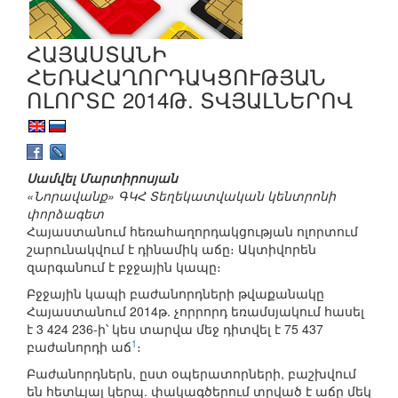
ՀԱՅԱՍՏԱՆԻ
ՀԵՌԱՀԱՂՈՐԴԱԿՑՈՒԹՅԱՆ
ՈԼՈՐՏԸ 2014Թ. ՏՎՅԱԼՆԵՐՈՎ
Սամվել Մարտիրոսյան
«Նորավանք» ԳԿՀ Տեղեկատվական կենտրոնի
փորձագետ
Հայաստանում հեռահաղորդակցության ոլորտում
շարունակվում է դինամիկ աճը։ Ակտիվորեն
զարգանում է բջջային կապը։
Բջջային կապի բաժանորդների թվաքանակը
Հայաստանում 2014թ. չորրորդ եռամսյակում հասել
է 3 424 236-ի՝ կես տարվա մեջ դիտվել է 75 437
1
բաժանորդի աճ
։
Բաժանորդներն, ըստ օպերատորների, բաշխվում
են հետևյալ կերպ. փակագծերում տրված է աճը մեկ