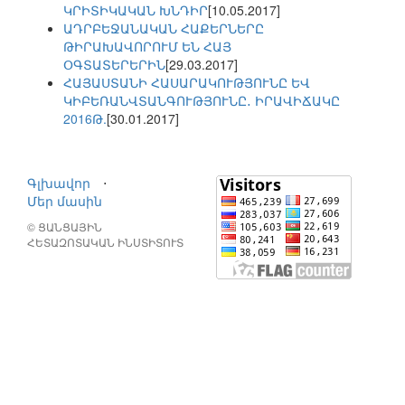
ԿՐԻՏԻԿԱԿԱՆ ԽՆԴԻՐ
[10.05.2017]
ԱԴՐԲԵՋԱՆԱԿԱՆ ՀԱՔԵՐՆԵՐԸ
ԹԻՐԱԽԱՎՈՐՈՒՄ ԵՆ ՀԱՅ
ՕԳՏԱՏԵՐԵՐԻՆ
[29.03.2017]
ՀԱՅԱՍՏԱՆԻ ՀԱՍԱՐԱԿՈՒԹՅՈՒՆԸ ԵՎ
ԿԻԲԵՌԱՆՎՏԱՆԳՈՒԹՅՈՒՆԸ․ ԻՐԱՎԻՃԱԿԸ
2016Թ.
[30.01.2017]
Գլխավոր
⋅
Մեր մասին
© ՑԱՆՑԱՅԻՆ
ՀԵՏԱԶՈՏԱԿԱՆ ԻՆՍՏԻՏՈՒՏ