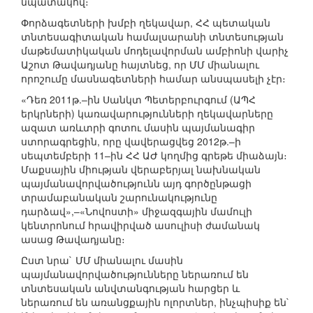
նպատակով։
Փորձագետների խմբի ղեկավար, ՀՀ պետական
տնտեսագիտական համալսարանի տնտեսության
մաթեմատիկական մոդելավորման ամբիոնի վարիչ
Աշոտ Թավադյանը հայտնեց, որ ՄՄ միանալու
որոշումը մասնագետների համար անսպասելի չէր։
«Դեռ 2011թ.–ին Սանկտ Պետերբուրգում (ԱՊՀ
երկրների) կառավարությունների ղեկավարները
ազատ առևտրի գոտու մասին պայմանագիր
ստորագրեցին, որը վավերացվեց 2012թ.–ի
սեպտեմբերի 11–ին ՀՀ ԱԺ կողմից գրեթե միաձայն։
Մաքսային միության վերաբերյալ նախնական
պայմանավորվածությունն այդ գործընթացի
տրամաբանական շարունակությունը
դարձավ»,–«Նովոստի» միջազգային մամուլի
կենտրոնում հրավիրված ասուլիսի ժամանակ
ասաց Թավադյանը։
Ըստ նրա` ՄՄ միանալու մասին
պայմանավորվածությունները ներառում են
տնտեսական անվտանգության հարցեր և
ներառում են առանցքային ոլորտներ, ինչպիսիք են`