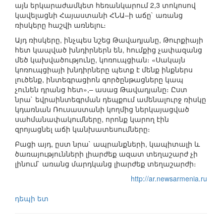
այն երկարաժամկետ հեռանկարում 2,3 տոկոսով
կավելացնի Հայաստանի ՀՆԱ–ի աճը` առանց
ռիսկերը հաշվի առնելու։
Այդ ռիսկերը, ինչպես նշեց Թավադյանը, Թուրքիայի
հետ կապված խնդիրներն են, հումքից չափազանց
մեծ կախվածությունը, կոռուպցիան։ «Սակայն
կոռուպցիայի խնդիրները պետք է մենք ինքներս
լուծենք, ինտեգրացիոն գործընթացները կապ
չունեն դրանց հետ»,– ասաց Թավադյանը։ Ըստ
նրա` եվրաինտեգրման դեպքում ամենալուրջ ռիսկը
կդառնան Ռուսաստանի կողմից ներկայացված
սահմանափակումները, որոնք կարող էին
զրոյացնել աճի կանխատեսումները։
Բացի այդ, ըստ նրա` ապրանքների, կապիտալի և
ծառայությունների լիարժեք ազատ տեղաշարժ չի
լինում` առանց մարդկանց լիարժեք տեղաշարժի։
http://ar.newsarmenia.ru
դեպի ետ