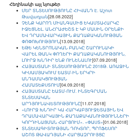
Հեղինակի այլ նյութեր
ՄԵՐ ՏՆՏԵՍՈՒԹՅՈՒՆԸ ՀԻՎԱՆԴ Է. Աշոտ
Թավադյան
[28.08.2022]
ՉԵՆՔ ԿԱՐՈՂ ՄԻԱՆԳԱՄԻՑ ԵԿԱՄՏԱՀԱՐԿԸ
ԻՋԵՑՆԵԼ. ԱՆՀՐԱԺԵՇՏ Է ԿԲ ՄԱՍԻՆ ՕՐԵՆՔԻ
ԵՎ ԴՐԱՄԱՎԱՐԿԱՅԻՆ ՔԱՂԱՔԱԿԱՆՈՒԹՅԱՆ
ՓՈՓՈԽՈՒԹՅՈՒՆ
[13.09.2018]
ԵԹԵ ԿԵՆՏՐՈՆԱԿԱՆ ԲԱՆԿԸ ՇԱՐՈՒՆԱԿԻ
ՎԱՐԵԼ ԹԱՆԿ ՓՈՂԵՐԻ ՔԱՂԱՔԱԿԱՆՈՒԹՅՈՒՆ,
ԼՈՒՐՋ ԽՆԴԻՐ ԵՆՔ ՈՒՆԵՆԱԼՈՒ
[07.09.2018]
ՀԱՅԱՍՏԱՆԻ ՏՆՏԵՍՈՒԹՅՈՒՆԸ 2018Թ. ԱՌԱՋԻՆ
ԿԻՍԱՄՅԱԿՈՒՄ ԵԱՏՄ-ԻՆ ԵՐԿՐԻ
ԱՆԴԱՄԱԿՑՈՒԹՅԱՆ
ՀԱՄԱՏԵՔՍՏՈՒՄ
[04.09.2018]
ՀԱՅԱՍՏԱՆԸ ԵԱՏՄ-ՈՒՄ. ԻՆՏԵԳՐՄԱՆ
ՏՆՏԵՍԱԿԱՆ
ԱՐԴՅՈՒՆԱՎԵՏՈՒԹՅՈՒՆԸ
[11.07.2018]
«ԼՈՒՐՋ ԽՆԴԻՐ ԿԱ ՀԱՐԿԱԲՅՈՒՋԵՏԱՅԻՆ ԵՎ
ԴՐԱՄԱՎԱՐԿԱՅԻՆ ՔԱՂԱՔԱԿԱՆՈՒԹՅՈՒՆՆԵՐԻ
ԿՈՐԴԻՆԱՑՄԱՆ ՀԱՐՑՈՒՄ». «ՓԱՍՏ»
[01.06.2018]
ՏՆՏԵՍԱԳԻՏՈՒԹՅԱՆ ԴՈԿՏՈՐ, ՊՐՈՖԵՍՈՐ
ԱՇՈՏ ԹԱՎԱԴՅԱՆԻ ՀԱՐՑԱԶՐՈՒՅՑԸ