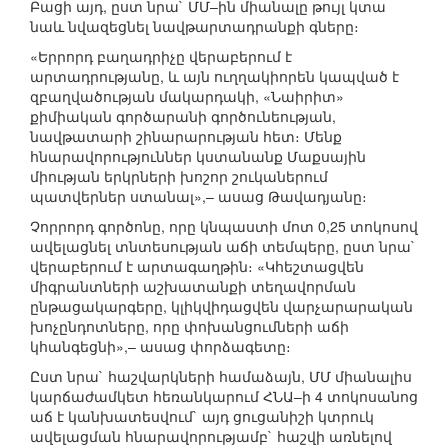
Բացի այդ, ըստ նրա` ՄՄ–ին միանալը թույլ կտա
նաև նվազեցնել նավթարտադրանքի գները։
«Երրորդ բաղադրիչը վերաբերում է
արտադրությանը, և այն ուղղակիորեն կապված է
զբաղվածության մակարդակի, «Նաիրիտ»
քիմիական գործարանի գործունեության,
նավթատարի շինարարության հետ։ Մենք
հնարավորություններ կստանանք Մաքսային
միության երկրների խոշոր շուկաներում
պատվերներ ստանալ»,– ասաց Թավադյանը։
Չորրորդ գործոնը, որը կնպաստի մոտ 0,25 տոկոսով
ավելացնել տնտեսության աճի տեմպերը, ըստ նրա`
վերաբերում է արտագաղթին։ «Կհեշտացվեն
միգրանտների աշխատանքի տեղավորման
ընթացակարգերը, կլիկվիդացվեն վարչարարական
խոչընդոտները, որը փոխանցումների աճի
կհանգեցնի»,– ասաց փորձագետը։
Ըստ նրա` հաշվարկների համաձայն, ՄՄ միանալիս
կարճաժամկետ հեռանկարում ՀՆԱ–ի 4 տոկոսանոց
աճ է կանխատեսվում` այդ ցուցանիշի կտրուկ
ավելացման հնարավորությամբ` հաշվի առնելով