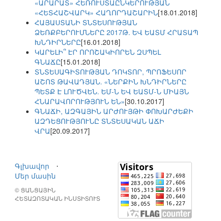
«ԱՐԱՐԱՏ» ՀԵՌՈՒՍՏԱԸՆԿԵՐՈՒԹՅԱՆ
«ՀԵՏՀԱՇՎԱՐԿ» ՀԱՂՈՐԴԱՇԱՐԻՆ
[18.01.2018]
ՀԱՅԱՍՏԱՆԻ ՏՆՏԵՍՈՒԹՅԱՆ
ՁԵՌՔԲԵՐՈՒՄՆԵՐԸ 2017Թ. ԵՎ ԵԱՏՄ ՀՐԱՏԱՊ
ԽՆԴԻՐՆԵՐԸ
[16.01.2018]
ԿԱՐԵԼԻ՞ ԷՐ ՈՐՈՇԱԿԻՈՐԵՆ ԶՍՊԵԼ
ԳՆԱՃԸ
[15.01.2018]
ՏՆՏԵՍԱԳԻՏՈՒԹՅԱՆ ԴՈԿՏՈՐ, ՊՐՈՖԵՍՈՐ
ԱՇՈՏ ԹԱՎԱԴՅԱՆ. «ՆԵՐՔԻՆ ԽՆԴԻՐՆԵՐԸ
ՊԵՏՔ Է ԼՈՒԾՎԵՆ. ԵՄ-Ն ԵՎ ԵԱՏՄ-Ն ՄԻԱՅՆ
ՀՆԱՐԱՎՈՐՈՒԹՅՈՒՆ ԵՆ»
[30.10.2017]
ԳՆԱՃԻ, ԱԶԳԱՅԻՆ ԱՐԺՈՒՅԹԻ ՓՈԽԱՐԺԵՔԻ
ԱԶԴԵՑՈՒԹՅՈՒՆԸ ՏՆՏԵՍԱԿԱՆ ԱՃԻ
ՎՐԱ
[20.09.2017]
Գլխավոր
⋅
Մեր մասին
© ՑԱՆՑԱՅԻՆ
ՀԵՏԱԶՈՏԱԿԱՆ ԻՆՍՏԻՏՈՒՏ