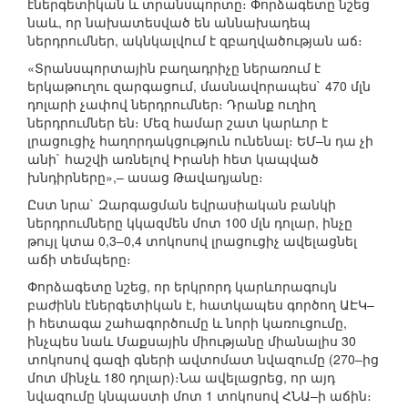
էներգետիկան և տրանսպորտը։ Փորձագետը նշեց
նաև, որ նախատեսված են աննախադեպ
ներդրումներ, ակնկալվում է զբաղվածության աճ։
«Տրանսպորտային բաղադրիչը ներառում է
երկաթուղու զարգացում, մասնավորապես` 470 մլն
դոլարի չափով ներդրումներ։ Դրանք ուղիղ
ներդրումներ են։ Մեզ համար շատ կարևոր է
լրացուցիչ հաղորդակցություն ունենալ։ ԵՄ–ն դա չի
անի` հաշվի առնելով Իրանի հետ կապված
խնդիրները»,– ասաց Թավադյանը։
Ըստ նրա` Զարգացման եվրասիական բանկի
ներդրումները կկազմեն մոտ 100 մլն դոլար, ինչը
թույլ կտա 0,3–0,4 տոկոսով լրացուցիչ ավելացնել
աճի տեմպերը։
Փորձագետը նշեց, որ երկրորդ կարևորագույն
բաժինն էներգետիկան է, հատկապես գործող ԱԷԿ–
ի հետագա շահագործումը և նորի կառուցումը,
ինչպես նաև Մաքսային միությանը միանալիս 30
տոկոսով գազի գների ավտոմատ նվազումը (270–ից
մոտ մինչև 180 դոլար)։Նա ավելացրեց, որ այդ
նվազումը կնպաստի մոտ 1 տոկոսով ՀՆԱ–ի աճին։