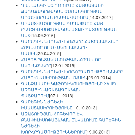
Դ.Մ. ԼԱՆԳԻ ՆԵՐԴՐՈՒՄԸ ՀԱՅԱՍՏԱՆԻ
ՔԱՂԱՔԱԿՐԹԱԿԱՆ ԺԱՌԱՆԳՈՒԹՅԱՆ
ԱՐԺԵՎՈՐՄԱՆ ԲՆԱԳԱՎԱՌՈՒՄ
[14.07.2017]
ՄԻԱՍՏՎԱԾՈՒԹՅԱՆ ԳԱՂԱՓԱՐԸ ՀԱՅ
ԲՆԱՓԻԼԻՍՈՓԱՅԱԿԱՆ ՄՏՔԻ ՊԱՏՄՈՒԹՅԱՆ
ՄԵՋ
[15.09.2016]
ԳԱՐԵԳԻՆ ՆԺԴԵՀԻ ԽՈՀԵՐԸ ՀԱՅՐԵՆԱՆՎԵՐ
ՀՈԳԵՎՈՐ ՈՒԺԻ ԱԿՈՒՆՔՆԵՐԻ
ՄԱՍԻՆ
[29.04.2015]
ՀԱՅՈՑ ՊԵՏԱԿԱՆՈՒԹՅԱՆ ՀՈԳԵՎՈՐ
ԱԿՈՒՆՔՆԵՐԸ
[12.01.2015]
ԳԱՐԵԳԻՆ ՆԺԴԵՀԻ ԽՈՐՀՐԴԱԾՈՒԹՅՈՒՆՆԵՐԸ
ՀԱՅՐԵՆԱՍԻՐՈՒԹՅԱՆ ՄԱՍԻՆ
[26.03.2014]
ԳԱՆՁԱՍԱՐԻ ԿԱԹՈՂԻԿՈՍՈՒԹՅՈՒՆԸ XVIIIԴ.
ԱԶԳԱՅԻՆ-ԱԶԱՏԱԳՐԱԿԱՆ
ՊԱՅՔԱՐՈՒՄ
[07.11.2013]
ԳԱՐԵԳԻՆ ՆԺԴԵՀԻ
ԻՄԱՍՏԱՍԻՐՈՒԹՅՈՒՆԸ
[10.10.2013]
ԱԶԱՏՈՒԹՅԱՆ ՀՈԳԵՎՈՐ ԵՎ
ԲՆԱՓԻԼԻՍՈՓԱՅԱԿԱՆ ԸՆԿԱԼՈՒՄԸ ԳԱՐԵԳԻՆ
ՆԺԴԵՀԻ
ԽՈՐՀՐԴԱԾՈՒԹՅՈՒՆՆԵՐՈՒՄ
[19.06.2013]