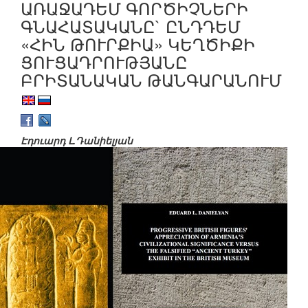
ԱՌԱՋԱԴԵՄ ԳՈՐԾԻՉՆԵՐԻ
ԳՆԱՀԱՏԱԿԱՆԸ` ԸՆԴԴԵՄ
«ՀԻՆ ԹՈՒՐՔԻԱ» ԿԵՂԾԻՔԻ
ՑՈՒՑԱԴՐՈՒԹՅԱՆԸ
ԲՐԻՏԱՆԱԿԱՆ ԹԱՆԳԱՐԱՆՈՒՄ
Էդուարդ Լ.Դանիելյան