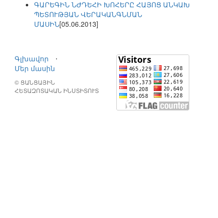
ԳԱՐԵԳԻՆ ՆԺԴԵՀԻ ԽՈՀԵՐԸ ՀԱՅՈՑ ԱՆԿԱԽ
ՊԵՏՈՒԹՅԱՆ ՎԵՐԱԿԱՆԳՆՄԱՆ
ՄԱՍԻՆ
[05.06.2013]
Գլխավոր
⋅
Մեր մասին
© ՑԱՆՑԱՅԻՆ
ՀԵՏԱԶՈՏԱԿԱՆ ԻՆՍՏԻՏՈՒՏ