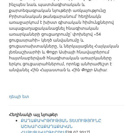
ինչպես նաև պատմագիտական և
քարտեզագրական նյութերի առկայությունը
Բրիտանական թանգարանում՝ հեղինակն
առաջարկում է խիստ գիտական հիմունքներով
ապաքաղաքականացնել հնագիտական
առարկաների ցուցադրումը՝ փոխելով «54
ցուցասրահի» կեղծ անվանումը և
ցուցատախտակները, և ներկայացնել Հայկական
լեռնաշխարհի և Փոքր Ասիայի հնավայրերում
հայտնաբերված հնագիտական առարկաները
երկու ցուցասրահներում, որոնք անհրաժեշտ է
անվանել
Հին Հայաստան
և
Հին Փոքր Ասիա
:
դեպի ետ
Հեղինակի այլ նյութեր
ՔԱՂԱՔԱԿՐԹՈՒԹՅԱՆ ՏԵՍՈՒԹՅՈՒՆԸ
ԱՇԽԱՐՀԱՔԱՂԱՔԱԿԱՆ
ՀԱՅԵՑԱԿԱՐԳԵՐՈՒՄ
[28.07.2017]