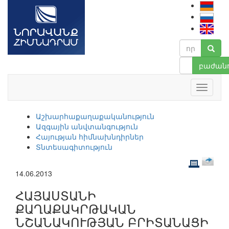
բաժանո
Աշխարհաքաղաքականություն
Ազգային անվտանգություն
Հայության հիմնախնդիրներ
Տնտեսագիտություն
14.06.2013
ՀԱՅԱՍՏԱՆԻ
ՔԱՂԱՔԱԿՐԹԱԿԱՆ
ՆՇԱՆԱԿՈՒԹՅԱՆ ԲՐԻՏԱՆԱՑԻ