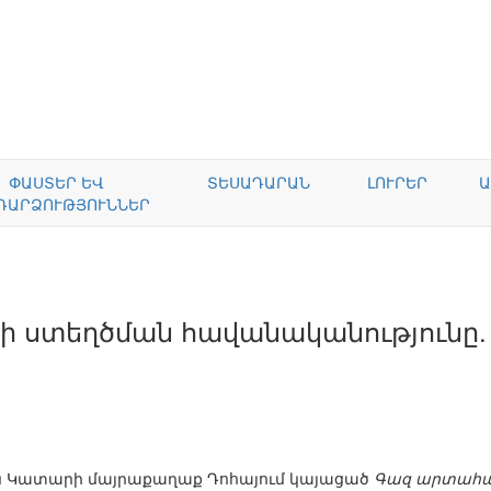
ՓԱՍՏԵՐ ԵՎ
ՏԵՍԱԴԱՐԱՆ
ԼՈՒՐԵՐ
Ա
ԴԱՐՁՈՒԹՅՈՒՆՆԵՐ
-ի ստեղծման հավանականությունը.
-ին Կատարի մայրաքաղաք Դոհայում կայացած
Գազ արտահա