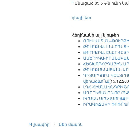
6
Մնացած 85.5%-ն ունի կ
դեպի ետ
Հեղինակի այլ նյութեր
ՌՈՒՍԱՍՏԱՆ–ԹՈՒՐՔԻ
ԹՈՒՐՔԻԱ. ԷՆԵՐԳԵՏ
ԹՈՒՐՔԻԱ. ԷՆԵՐԳԵՏ
ԱՄԵՐԻԿԱ-ԻՐԱՆԱԿԱՆ
ՀԵՏԽՈՐՀՐԴԱՅԻՆ ԱՐ
ԹՈՒՐՔՄԵՆՍՏԱՆՆ ԱՐ
ԴԻՏԱՐԿՈՒՄ ԿԵՆՏՐՈ
վերաձևո՞ւմ
[15.12.200
ԼՂՀ ՀԻՄՆԱԽՆԴՐԻ Շ
ԱԴՐԲԵՋԱՆԸ ՆՈՐ ԸՆ
ԻՐԱՆՆ ԱՐԵՎՄՈՒՏՔԻ
ԻՐԱՎԻՃԱԿԻ ՓՈՓՈԽՈ
Գլխավոր
⋅
Մեր մասին