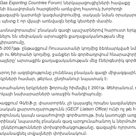
s Exporting Countries Forum)
ներկայացուցիչների հավաքը
ի ձևավորման հարցերին առնչվող հատուկ խորհրդի
 գազային կարտելի կազմավորումից, սակայն նման օրակար
պետք է որ վկայի առնվազն երեք կետերի մասին.
մասնավորապես՝ բնական գազի պաշարներով հարուստ երկ
յնելու են սեփական արտաքին քաղաքականության մեջ
կիրառումը,
05-2007թթ. ընթացքում Ռուսաստանի կողմից ձեռնարկված 
 ու Թեհրանի կողմից, ջանքեր են գործադրվում հնարավո
քայլերը՝ արտաքին քաղաքականության մեջ էներգետիկ գործ
արող իր ազդեցությունը չունենալ բնական գազի միջազգայ
րկրների համար, թերևս, ընդհանուր նպատակ է։
տահանող երկրների ֆորումը հիմնվել է 2001թ. Թեհրանում, 
տիկայի նախարարների առաջին հանդիպումը։
թացքում
ԳԱԵՖ-ը,
փաստորեն, չի կայացել որպես կազմակերպու
նական քարտուղարությունն
(GECF Liaison Office)
ունի ոչ թե
արզունակ կապն ապահովողի գործառույթ, իսկ կառույցի ա
. օրինակ՝ նպաստել բնական գազ արդյունահանող և ներմու
կ ընկերությունների փոխգործակցությանը, գազային ոլորտո
րականացնել տվյալների փոխանակում։