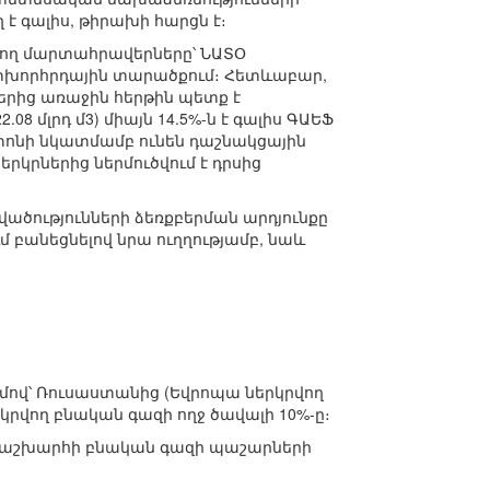
 է գալիս, թիրախի հարցն է։
կող մարտահրավերները՝ ՆԱՏՕ
հետխորհրդային տարածքում։ Հետևաբար,
երից առաջին հերթին պետք է
8 մլրդ մ3) միայն 14.5%-ն է գալիս ԳԱԵՖ
գտոնի նկատմամբ ունեն դաշնակցային
երկրներից ներմուծվում է դրսից
վածությունների ձեռքբերման արդյունքը
 բանեցնելով նրա ուղղությամբ, նաև
մով՝ Ռուսաստանից (Եվրոպա ներկրվող
րկրվող բնական գազի ողջ ծավալի 10%-ը։
ջ աշխարհի բնական գազի պաշարների