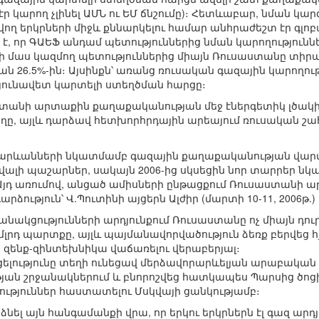
 չէր կարող չլինել ԱՄՆ ու ԵՄ ճնշումը)։ Հետևաբար, նման
ող երկրների միջև քննարկելու համար անհրաժեշտ էր գլ
 է, որ ԳԱԵՖ անդամ պետություններից նման կարողությունն
ումի մաս կազմող պետություններից միայն Ռուսաստանը տ
ն 26.5%-ին։ Այսինքն՝ առանց ռուսական գազային կարողու
յունավետ կարտելի ստեղծման հարցը։
ստանի արտաքին քաղաքականության մեջ էներգետիկ լծակի 
տեղը, այլև դարձավ հետխորհրդային արեայում ռուսական
հարևանների նկատմամբ գազային քաղաքականության վար
ալի պաշարներ, սակայն 2006-ից սկսեցին նոր տարրեր նկ
Այդ առումով, անցած ամիսների ընթացքում Ռուսաստանի 
ձություն՝ Վ.Պուտինի այցերն Ալժիր (մարտի 10-11, 2006թ.)
անակցությունների արդյունքում Ռուսաստանը ոչ միայն դու
7 մլրդ պարտքը, այլև պայմանավորվածություն ձեռք բերվեց
ան զենք-զինտեխնիկա վաճառելու վերաբերյալ։
ելությունը տեղի ունեցավ մերձավորարևելյան արաբական
յան շրջանակներում և բնորոշվեց հատկապես Պարսից ծո
ություններ հաստատելու Մսկվայի ցանկությամբ։
արձնել այն հանգամանքի վրա, որ երկու երկրներն էլ գազ 