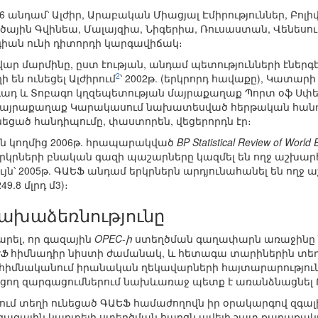
16 անդամ՝ Ալժիր, Արաբական Միացյալ Էմիրություններ, Բոլի
ային Գվինեա, Մալայզիա, Նիգերիա, Ռուսաստան, Վենեսու
եգիան ունի դիտորդի կարգավիճակ։
ար մարմինը, ըստ էության, անդամ պետությունների էնե
2
 են ունեցել Ալժիրում
՝ 2002թ. (երկրորդ հավաքը), Կատարի
իդադ և Տոբագո կղզեպետության մայրաքաղաք Պորտ օֆ Սփեյնո
 մայրաքաղաք Կարակասում նախատեսված հերթական հանդի
եցած հանդիպումը, փաստորեն, վեցերորդն էր։
ան կողմից 2006թ. հրապարակված
BP Statistical Review of World
երկրների բնական գազի պաշարները կազմել են ողջ աշխար
կ նույն՝ 2005թ. ԳԱԵՖ անդամ երկրներն արդյունահանել են ո
9.8 մլրդ մ3)։
ախաձեռնությունը
արել, որ գազային
OPEC-ի
ստեղծման գաղափարն առաջինը ներ
ԵՖ
հիմնադիր նիստի ժամանակ, և հետագա տարիներին տե
իմնականում իրանական ղեկավարների հայտարարություններ
ացող զարգացումներում նախևառաջ պետք է առանձնացնել
յում տեղի ունեցած ԳԱԵՖ համաժողովն իր օրակարգով զգալ
 գազային կարտելի ստեղծման հարցն ավելի շատ քաղաք