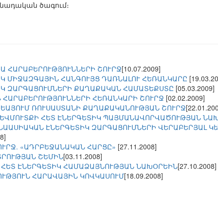
անադական ծագում։
Ա ՀԱՐԱԲԵՐՈՒԹՅՈՒՆՆԵՐԻ ՇՈՒՐՋ
[10.07.2009]
ԻԿ ՄԻՋԱԶԳԱՅԻՆ ՀԱՆԳՈՒՅՑ ԴԱՌՆԱԼՈՒ ՀԵՌԱՆԿԱՐԸ
[19.03.2
ԻԿ ԶԱՐԳԱՑՈՒՄՆԵՐԻ ՔԱՂԱՔԱԿԱՆ ՀԱՄԱՏԵՔՍՏԸ
[05.03.2009]
 ՀԱՐԱԲԵՐՈՒԹՅՈՒՆՆԵՐԻ ՀԵՌԱՆԿԱՐԻ ՇՈՒՐՋ
[02.02.2009]
ԵԱՅՈՒՄ ՌՈՒՍԱՍՏԱՆԻ ՔԱՂԱՔԱԿԱՆՈՒԹՅԱՆ ՇՈՒՐՋ
[22.01.20
ԵՎՄՈՒՏՔԻ ՀԵՏ ԷՆԵՐԳԵՏԻԿ ՊԱՅՄԱՆԱՎՈՐՎԱԾՈՒԹՅԱՆ ՆԱ
ՆԱԱՍԻԱԿԱՆ ԷՆԵՐԳԵՏԻԿ ԶԱՐԳԱՑՈՒՄՆԵՐԻ ՎԵՐԱԲԵՐՅԱԼ Կե
8]
ՈՒՐՋ. «ԱԴՐԲԵՋԱՆԱԿԱՆ ՀԱՐՑԸ»
[27.11.2008]
ՏՐՈՒԹՅԱՆ ՇԵՄԻՆ
[03.11.2008]
 ՀԵՏ ԷՆԵՐԳԵՏԻԿ ՀԱՄԱՁԱՅՆՈՒԹՅԱՆ ՆԱԽՕՐԵԻՆ
[27.10.2008]
ՒԹՅՈՒՆ ՀԱՐԱՎԱՅԻՆ ԿՈՎԿԱՍՈՒՄ
[18.09.2008]