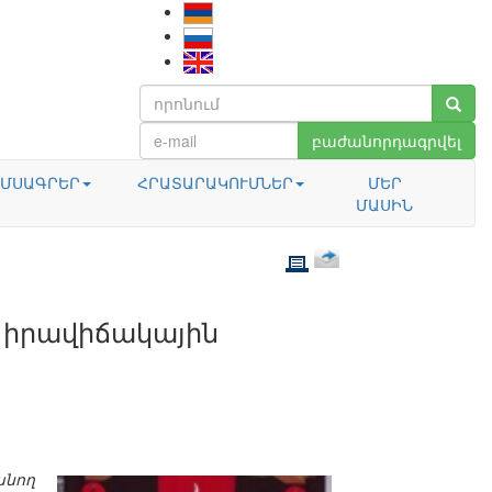
բաժանորդագրվել
ՄՍԱԳՐԵՐ
ՀՐԱՏԱՐԱԿՈՒՄՆԵՐ
ՄԵՐ
ՄԱՍԻՆ
 իրավիճակային
նող