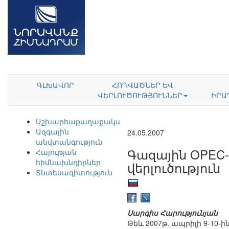
ԳԼԽԱՎՈՐ
ՀՈԴՎԱԾՆԵՐ ԵՎ
ՎԵՐԼՈՒԾՈՒԹՅՈՒՆՆԵՐ
ԻՐԱ
Աշխարհաքաղաքականություն
Ազգային
24.05.2007
անվտանգություն
Գազային OPEC
Հայության
հիմնախնդիրներ
վերլուծություն
Տնտեսագիտություն
Սարգիս Հարությունյան
Թեև 2007թ. ապրիլի 9-10