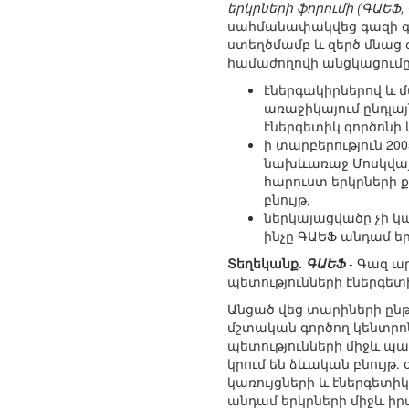
երկրների ֆորումի (ԳԱԵՖ, Ga
սահմանափակվեց գազի գն
ստեղծմամբ և զերծ մնաց
համաժողովի անցկացումը 
էներգակիրներով և 
առաջիկայում ընդլա
էներգետիկ գործոնի 
ի տարբերություն 20
նախևառաջ Մոսկվայի
հարուստ երկրների 
բնույթ,
ներկայացվածը չի կ
ինչը ԳԱԵՖ անդամ ե
Տեղեկանք.
ԳԱԵՖ
- Գազ ար
պետությունների էներգե
Անցած վեց տարիների ըն
մշտական գործող կենտրո
պետությունների միջև պ
կրում են ձևական բնույթ
կառույցների և էներգետի
անդամ երկրների միջև ի