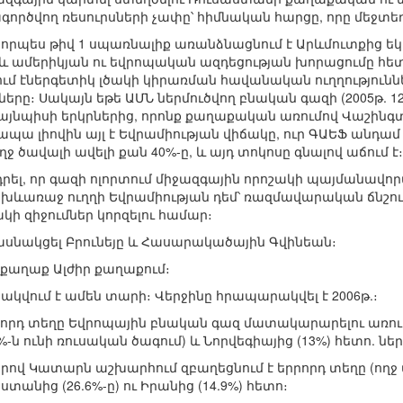
գործվող ռեսուրսների չափը՝ հիմնական հարցը, որը մեջտեղ
 որպես թիվ 1 սպառնալիք առանձնացնում է Արևմուտքից ե
ք և ամերիկյան ու եվրոպական ազդեցության խորացումը 
ում էներգետիկ լծակի կիրառման հավանական ուղղությունն
ը։ Սակայն եթե ԱՄՆ ներմուծվող բնական գազի (2005թ. 122.0
լ այնպիսի երկրներից, որոնք քաղաքական առումով Վաշին
 ապա լիովին այլ է Եվրամիության վիճակը, ուր ԳԱԵՖ անդամ 
ջ ծավալի ավելի քան 40%-ը, և այդ տոկոսը գնալով աճում է։
դրել, որ գազի ոլորտում միջազգային որոշակի պայմանավոր
խևառաջ ուղղի Եվրամիության դեմ՝ ռազմավարական ճնշում
ակի զիջումներ կորզելու համար։
ասնակցել Բրունեյը և Հասարակածային Գվինեան։
քաղաք Ալժիր քաղաքում։
կվում է ամեն տարի։ Վերջինը հրապարակվել է 2006թ.։
րրորդ տեղը Եվրոպային բնական գազ մատակարարելու առու
-ն ունի ռուսական ծագում) և Նորվեգիայից (13%) հետո. նե
ով Կատարն աշխարհում զբաղեցնում է երրորդ տեղը (ող
աստանից (26.6%-ը) ու Իրանից (14.9%) հետո։