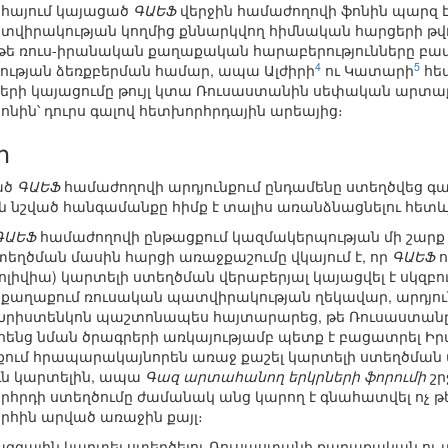
Դոհայում կայացած
ԳԱԵՖ
վերջին համաժողովի ֆոնին պարզ է դա
իրակության կողմից քննարկվող հիմնական հարցերի թվում
թե ռուս-իրանական քաղաքական հարաբերությունները բավ
4
5
ության ձեռքբերման համար, ապա Ալժիրի
ու Կատարի
հե
երի կայացումը թույլ կտա Ռուսաստանին սեփական արտա
ոնին՝ դուրս գալով հետխորհրդային արեայից։
ր
ած
ԳԱԵՖ
համաժողովի արդյունքում ընդամենը ստեղծվեց գ
ն նշված հանգամանքը հիմք է տալիս առանձնացնելու հետև
ԳԱԵՖ
համաժողովի ընթացքում կազմակերպության մի շարք ա
տեղծման մասին հարցի առաջքաշումը վկայում է, որ
ԳԱԵՖ
ո
Բոլիվիա) կարտելի ստեղծման վերաբերյալ կայացվել է սկզբո
աղաքում ռուսական պատվիրակության ղեկավար, արդյուն
րիստենկոն պաշտոնապես հայտարարեց, թե Ռուսաստանը մ
հենց նման ծրագրերի առկայությամբ պետք է բացատրել Իրան
քում հրապարակայնորեն առաջ քաշել կարտելի ստեղծման
ուն կարտելին, ապա
Գազ արտահանող երկրների ֆորումի
շր
հրդի ստեղծումը ժամանակ անց կարող է գնահատվել ոչ թե 
հին արված առաջին քայլ։
ջազգային կարտել ստեղծելու Ռուսաստանի քաղաքական ու