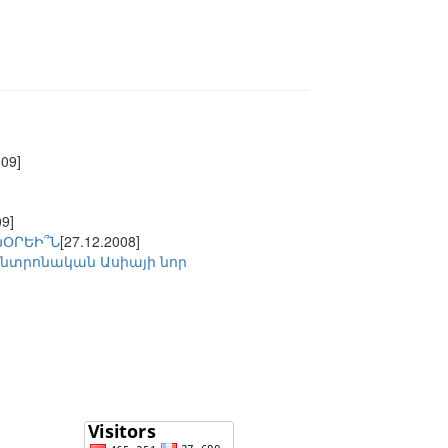
009]
09]
ԽՕՐԵԻ՞Ն
[27.12.2008]
նտրոնական Ասիայի նոր