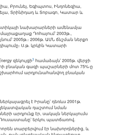
վիա, Բրունեյ, Եգիպտոս, Ինդոնեզիա,
ելա, Տրինիդադ և Տոբագո, Կատար և
րգետիկայի նախարարների ամենամյա
 մայրաքաղաք Դոհայում՝ 2003թ.,
ւմ՝ 2005թ.։ 2006թ. ԱՄՆ ճնշման ներքո
պումը։ Ս.թ. կրկին Կատարի
3
 Energy
զեկույցի
համաձայն՝ 2005թ. վերջի
հի բնական գազի պաշարների մոտ 75%-ը
ղջ աշխարհում արդյունահանվող բնական
կայացրել է Իրանը՝ դեռևս 2001թ.
ղեկատվական դաշտում նման
ի արդյունք էր, սակայն ներկայումս
 Ռուսաստանը՝ երկու պատճառով.
իորեն տարբերվում էր նախորդներից, և
ական, քան տնտեսական ենթատեքստ