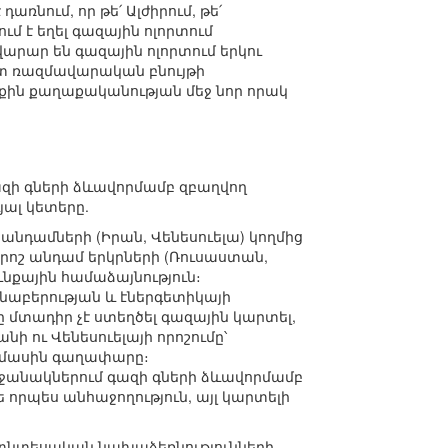
ռնում, որ թե՛ Ալժիրում, թե՛
 է եղել գազային ոլորտում
արար են գազային ոլորտում երկու
տ ռազմավարական բնույթի
քին քաղաքականության մեջ նոր որակ
ազի գների ձևավորմամբ զբաղվող
յալ կետերը.
նդամների (Իրան, Վենեսուելա) կողմից
րոշ անդամ երկրների (Ռուսաստան,
ւնքային համաձայնություն։
աբերության և էներգետիկայի
տադիր չէ ստեղծել գազային կարտել,
ի ու Վենեսուելայի որոշումը՝
 մասին գաղափարը։
ջանակներում գազի գների ձևավորմամբ
որպես անհաջողություն, այլ կարտելի
 տնտեսական նախաձեռնությունների