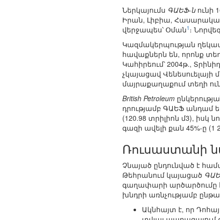
Ներկայումս
ԳԱԵՖ-ն
ունի 
Իրան, Լիբիա, Հասարակած
1
վերջապես՝ Օման
։ Նորվ
Կազմակերպության ղեկավ
հավաքներն են, որոնք տեղի
Կահիրեում՝ 2004թ., Տրին
չկայացավ Վենեսուելայի
մայրաքաղաքում տեղի ուն
British Petroleum
ընկերությ
դրությամբ ԳԱԵՖ անդամ 
(120.98 տրիլիոն մ3), իս
գազի ավելի քան 45%-ը (1 24
Ռուսաստանի ն
Չնայած ընդունված է համ
Թեհրանում կայացած
ԳԱ
գաղափարի արծարծումը հ
խնդրի առնչությամբ ընթ
Ակնհայտ է, որ Դոհա
տվյալ պարագայում