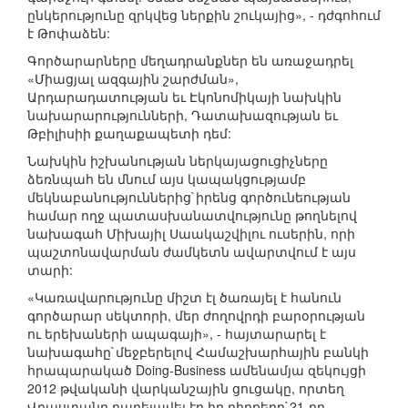
ընկերությունը զրկվեց ներքին շուկայից», - դժգոհում
է Թոփաձեն:
Գործարարները մեղադրանքներ են առաջադրել
«Միացյալ ազգային շարժման»,
Արդարադատության եւ Էկոնոմիկայի նախկին
նախարարությունների, Դատախազության եւ
Թբիլիսիի քաղաքապետի դեմ:
Նախկին իշխանության ներկայացուցիչները
ձեռնպահ են մնում այս կապակցությամբ
մեկնաբանություններից`իրենց գործունեության
համար ողջ պատասխանատվությունը թողնելով
նախագահ Միխայիլ Սաակաշվիլու ուսերին, որի
պաշտոնավարման ժամկետն ավարտվում է այս
տարի:
«Կառավարությունը միշտ էլ ծառայել է հանուն
գործարար սեկտորի, մեր ժողովրդի բարօրության
ու երեխաների ապագայի», - հայտարարել է
նախագահը`մեջբերելով Համաշխարհային բանկի
հրապարակած Doing-Business ամենամյա զեկույցի
2012 թվականի վարկանշային ցուցակը, որտեղ
Վրաստանը բարելավել էր իր դիրքերը`21-րդ