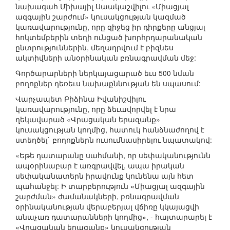
նախագահ Միխայիլ Սաակաշվիլու «Միացյալ
ազգային շարժում» կուսակցության կազմած
կառավարությունը, որը զիջեց իր դիրքերը անցյալ
հոկտեմբերին տեղի ունցած խորհրդարանական
ընտրություններին, մեղադրվում է բիզնես
ակտիվների անօրինական բռնագրավման մեջ:
Գործարարների ներկայացարած եւս 500 նման
բողոքներ դեռեւս նախաքննության են սպասում:
Վարչապետ Բիձինա Իվանիշվիլու
կառավարությունը, որը ձեւավորվել է նրա
ղեկավարած «Վրացական երազանք»
կուսակցության կողմից, հատուկ հանձնաժողով է
ստեղծել` բողոքներն ուսումնասիրելու նպատակով:
«Եթե դատարանը սահմանի, որ սեփականությունն
ապօրինաբար է առգրավվել, ապա իրական
սեփականատերն իրավունք կունենա այն հետ
պահանջել: Ի տարբերություն «Միացյալ ազգային
շարժման» ժամանակների, բռնագրավման
օրինականության վերաբերյալ վճիռը կկայացվի
անաչառ դատարանների կողմից», - հայտարարել է
«Վրացական երազանք» կուսակցության