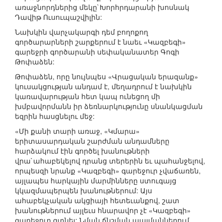
առաջնորդներից մեկը`Խորհրդարանի խոսնակ
Դավիթ Ուսուպաշվիլին:
Նախկին վարչակարգի դեմ բողոքող
գործարարների շարքերում է նաեւ «Կազբեգի»
գարեջրի գործարանի սեփականատեր Գոգի
Թոփաձեն:
Թոփաձեն, որը նույնպես «Վրացական երազանք»
կուսակցության անդամ է, մեղադրում է նախկին
կառավարության հետ կապ ունեցող մի
խմբավորմանն իր ձեռնարկությունը սնանկացման
եզրին հասցնելու մեջ:
«Մի քանի տարի առաջ, «Կմարա»
երիտասարդական շարժման անդամները
հարձակում էին գործել խանութների
վրա`ահաբեկելով դրանց տերերին եւ պահանջելով,
որպեսզի նրանք «Կազբեգի» գարեջուր չվաճառեն,
այլապես հարկային մարմինները ստուգայց
կկազմապերպեն խանութներում: Այս
ահաբեկչական ակցիայի հետեւանքով, շատ
խանութներում այլեւս հնարավոր չէ «Կազբեգի»
գարեջուր գտնել: Նման ճնշման պայմաններում,