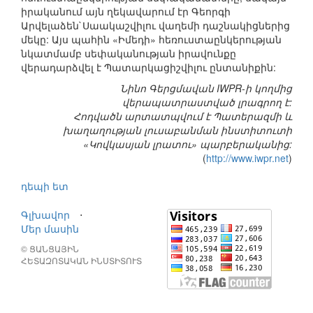
իրականում այն ղեկավարում էր Գեորգի
Արվելաձեն`Սաակաշվիլու վաղեմի դաշնակիցներից
մեկը: Այս պահին «Իմեդի» հեռուստաընկերության
նկատմամբ սեփականության իրավունքը
վերադարձվել է Պատարկացիշվիլու ընտանիքին:
Նինո Գերցմավան IWPR-ի կողմից
վերապատրաստված լրագրող է:
Հոդվածն արտատպվում է Պատերազմի և
խաղաղության լուսաբանման ինստիտուտի
«Կովկասյան լրատու» պարբերականից:
(
http://www.iwpr.net
)
դեպի ետ
Գլխավոր
⋅
Մեր մասին
© ՑԱՆՑԱՅԻՆ
ՀԵՏԱԶՈՏԱԿԱՆ ԻՆՍՏԻՏՈՒՏ