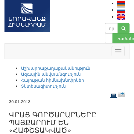
բաժանո
Աշխարհաքաղաքականություն
Ազգային անվտանգություն
Հայության հիմնախնդիրներ
Տնտեսագիտություն
30.01.2013
ՎՐԱՑ ԳՈՐԾԱՐԱՐՆԵՐԸ
ՊԱՅՔԱՐՈՒՄ ԵՆ
«ՀԱՓՇՏԱԿՎԱԾ»