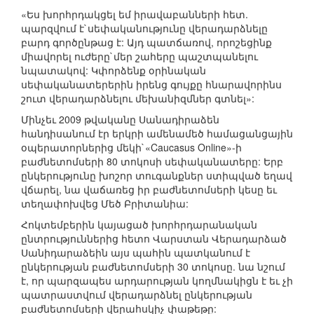
«Ես խորհրդակցել եմ իրավաբանների հետ.
պարզվում է`սեփականությունը վերադարձնելը
բարդ գործընթաց է: Այդ պատճառով, որոշեցինք
միավորել ուժերը`մեր շահերը պաշտպանելու
նպատակով: Կփորձենք օրինական
սեփականատերերին իրենց գույքը հնարավորինս
շուտ վերադարձնելու մեխանիզմներ գտնել»:
Մինչեւ 2009 թվականը Սանադիրաձեն
հանդիսանում էր երկրի ամենամեծ համացանցային
օպերատորներից մեկի`«Caucasus Online»-ի
բաժնետոմսերի 80 տոկոսի սեփականատերը: Երբ
ընկերությունը խոշոր տուգանքներ ստիպված եղավ
վճարել, նա վաճառեց իր բաժնետոմսերի կեսը եւ
տեղափոխվեց Մեծ Բրիտանիա:
Հոկտեմբերին կայացած խորհրդարանական
ընտրություններից հետո Վարստան Վերադարձած
Սանիդարաձեին այս պահին պատկանում է
ընկերության բաժնետոմսերի 30 տոկոսը. նա նշում
է, որ պարզապես արդարության կողմնակիցն է եւ չի
պատրաստվում վերադարձնել ընկերության
բաժնետոմսերի վերահսկիչ փաթեթը: