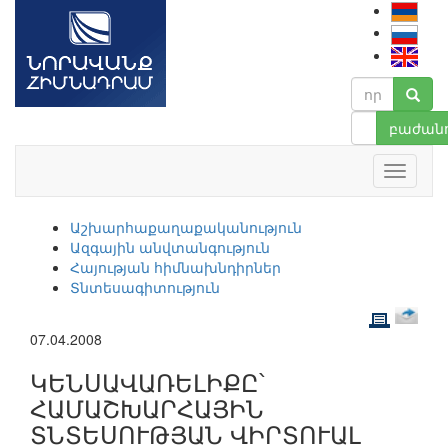
բաժանո
Աշխարհաքաղաքականություն
Ազգային անվտանգություն
Հայության հիմնախնդիրներ
Տնտեսագիտություն
07.04.2008
ԿԵՆՍԱՎԱՌԵԼԻՔԸ՝
ՀԱՄԱՇԽԱՐՀԱՅԻՆ
ՏՆՏԵՍՈՒԹՅԱՆ ՎԻՐՏՈՒԱԼ