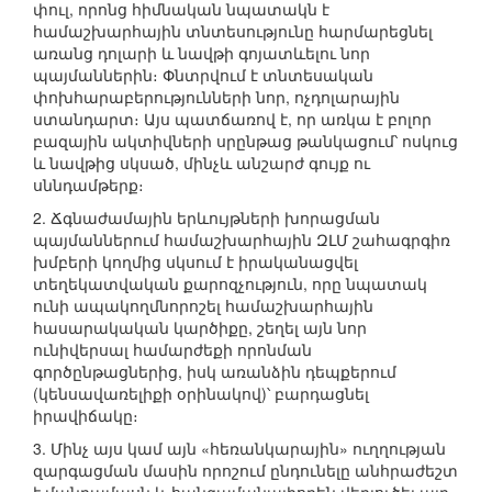
փուլ, որոնց հիմնական նպատակն է
համաշխարհային տնտեսությունը հարմարեցնել
առանց դոլարի և նավթի գոյատևելու նոր
պայմաններին։ Փնտրվում է տնտեսական
փոխհարաբերությունների նոր, ոչդոլարային
ստանդարտ։ Այս պատճառով է, որ առկա է բոլոր
բազային ակտիվների սրընթաց թանկացում՝ ոսկուց
և նավթից սկսած, մինչև անշարժ գույք ու
սննդամթերք։
2. Ճգնաժամային երևույթների խորացման
պայմաններում համաշխարհային ԶԼՄ շահագրգիռ
խմբերի կողմից սկսում է իրականացվել
տեղեկատվական քարոզչություն, որը նպատակ
ունի ապակողմնորոշել համաշխարհային
հասարակական կարծիքը, շեղել այն նոր
ունիվերսալ համարժեքի որոնման
գործընթացներից, իսկ առանձին դեպքերում
(կենսավառելիքի օրինակով)՝ բարդացնել
իրավիճակը։
3. Մինչ այս կամ այն «հեռանկարային» ուղղության
զարգացման մասին որոշում ընդունելը անհրաժեշտ