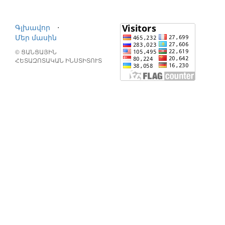
Գլխավոր
⋅
Մեր մասին
© ՑԱՆՑԱՅԻՆ
ՀԵՏԱԶՈՏԱԿԱՆ ԻՆՍՏԻՏՈՒՏ