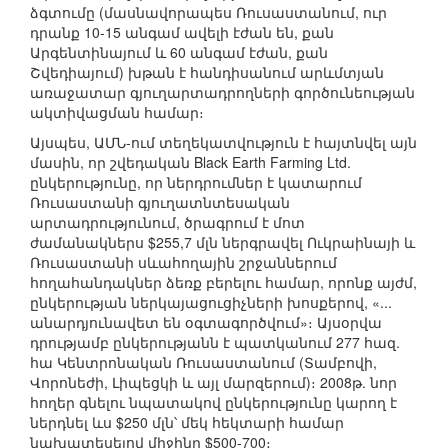
ձգտումը (մասնավորապես Ռուսաստանում, ուր
դրանք 10-15 անգամ ավելի էժան են, քան
Արգենտինայում և 60 անգամ էժան, քան
Շվեդիայում) խթան է հանդիսանում արևմտյան
առաջատար գյուղարտադրողների գործունեության
ակտիվացման համար։
Այսպես, ԱՄՆ-ում տեղեկատվություն է հայտնվել այն
մասին, որ շվեդական Black Earth Farming Ltd.
ընկերությունը, որ ներդրումներ է կատարում
Ռուսաստանի գյուղատնտեսական
արտադրությունում, ծրագրում է մոտ
ժամանակներս $255,7 մլն ներգրավել Ուկրաինայի և
Ռուսաստանի սևահողային շրջաններում
հողահանդակներ ձեռք բերելու համար, որոնք այժմ,
ընկերության ներկայացուցիչների խոսքերով, «...
անարդյունավետ են օգտագործվում»։ Այսօրվա
դրությամբ ընկերությանն է պատկանում 277 հազ.
հա Կենտրոնական Ռուսաստանում (Տամբովի,
Վորոնեժի, Լիպեցկի և այլ մարզերում)։ 2008թ. նոր
հողեր գնելու նպատակով ընկերությունը կարող է
ներդնել ևս $250 մլն՝ մեկ հեկտարի համար
նախատեսելով միջինը $500-700։