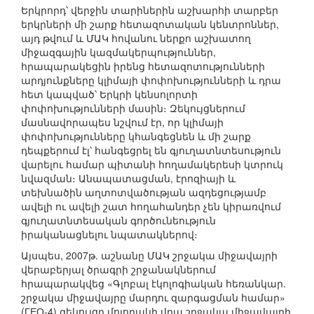
Երկրորդ՝ վերջին տարիներին աշխարհի տարբեր
երկրների մի շարք հետազոտական կենտրոններ,
այդ թվում և ՄԱԿ հովանու ներքո աշխատող
միջազգային կազմակերպություններ,
հրապարակեցին իրենց հետազոտությունների
արդյունքները կլիմայի փոփոխությունների և դրա
հետ կապված՝ Երկրի կենսոլորտի
փոփոխությունների մասին։ Զեկույցներում
մասնավորապես նշվում էր, որ կլիմայի
փոփոխությունները կհանգեցնեն և մի շարք
դեպքերում էլ՝ հանգեցրել են գյուղատնտեսություն
վարելու համար պիտանի հողամակերեսի կտրուկ
նվազման։ Անապատացման, էրոզիայի և
տեխնածին աղտոտվածության ազդեցությամբ
ավելի ու ավելի շատ հողահանդեր չեն կիրառվում
գյուղատնտեսական գործունեություն
իրականացնելու նպատակներով։
Այսպես, 2007թ. աշնանը ՄԱԿ շրջակա միջավայրի
վերաբերյալ ծրագրի շրջանակներում
հրապարակվեց «Գլոբալ էկոլոգիական հեռանկար.
շրջակա միջավայրը մարդու զարգացման համար»
(ГЕО-4) զեկույցը մոլորակի վրա շրջակա միջավայրի