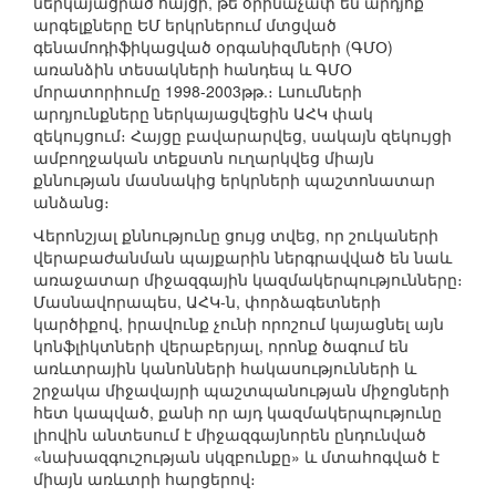
ներկայացրած հայցի, թե օրինաչափ են արդյոք
արգելքները ԵՄ երկրներում մտցված
գենամոդիֆիկացված օրգանիզմների (ԳՄՕ)
առանձին տեսակների հանդեպ և ԳՄՕ
մորատորիումը 1998-2003թթ.։ Լսումների
արդյունքները ներկայացվեցին ԱՀԿ փակ
զեկույցում։ Հայցը բավարարվեց, սակայն զեկույցի
ամբողջական տեքստն ուղարկվեց միայն
քննության մասնակից երկրների պաշտոնատար
անձանց։
Վերոնշյալ քննությունը ցույց տվեց, որ շուկաների
վերաբաժանման պայքարին ներգրավված են նաև
առաջատար միջազգային կազմակերպությունները։
Մասնավորապես, ԱՀԿ-ն, փորձագետների
կարծիքով, իրավունք չունի որոշում կայացնել այն
կոնֆլիկտների վերաբերյալ, որոնք ծագում են
առևտրային կանոնների հակասությունների և
շրջակա միջավայրի պաշտպանության միջոցների
հետ կապված, քանի որ այդ կազմակերպությունը
լիովին անտեսում է միջազգայնորեն ընդունված
«նախազգուշության սկզբունքը» և մտահոգված է
միայն առևտրի հարցերով։