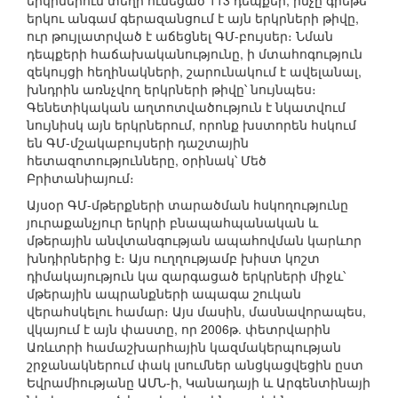
երկրներում տեղի ունեցած 113 դեպքեր, ինչը գրեթե
երկու անգամ գերազանցում է այն երկրների թիվը,
ուր թույլատրված է աճեցնել ԳՄ-բույսեր։ Նման
դեպքերի հաճախականությունը, ի մտահոգություն
զեկույցի հեղինակների, շարունակում է ավելանալ,
խնդրին առնչվող երկրների թիվը՝ նույնպես։
Գենետիկական աղտոտվածություն է նկատվում
նույնիսկ այն երկրներում, որոնք խստորեն հսկում
են ԳՄ-մշակաբույսերի դաշտային
հետազոտությունները, օրինակ՝ Մեծ
Բրիտանիայում։
Այսօր ԳՄ-մթերքների տարածման հսկողությունը
յուրաքանչյուր երկրի բնապահպանական և
մթերային անվտանգության ապահովման կարևոր
խնդիրներից է։ Այս ուղղությամբ խիստ կոշտ
դիմակայություն կա զարգացած երկրների միջև՝
մթերային ապրանքների ապագա շուկան
վերահսկելու համար։ Այս մասին, մասնավորապես,
վկայում է այն փաստը, որ 2006թ. փետրվարին
Առևտրի համաշխարհային կազմակերպության
շրջանակներում փակ լսումներ անցկացվեցին ըստ
Եվրամիությանը ԱՄՆ-ի, Կանադայի և Արգենտինայի