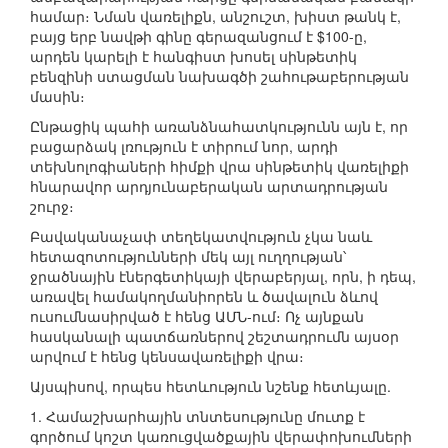
համար։ Նման վառելիքն, անշուշտ, խիստ թանկ է,
բայց երբ նավթի գինը գերազանցում է $100-ը,
արդեն կարելի է հանգիստ խոսել սինթետիկ
բենզինի ստացման նախագծի շահութաբերության
մասին։
Ընթացիկ պահի առանձնահատկությունն այն է, որ
բացարձակ լռություն է տիրում նոր, արդի
տեխնոլոգիաների հիմքի վրա սինթետիկ վառելիքի
հնարավոր արդյունաբերական արտադրության
շուրջ։
Բավականաչափ տեղեկատվություն չկա նաև
հետազոտությունների մեկ այլ ուղղության՝
ջրածնային էներգետիկայի վերաբերյալ, որն, ի դեպ,
առավել համակողմանիորեն և ծավալուն ձևով
ուսումնասիրված է հենց ԱՄՆ-ում։ Ոչ այնքան
հասկանալի պատճառներով շեշտադրումն այսօր
արվում է հենց կենսավառելիքի վրա։
Այսպիսով, որպես հետևություն նշենք հետևյալը.
1. Համաշխարհային տնտեսությունը մուտք է
գործում կոշտ կառուցվածքային վերափոխումների