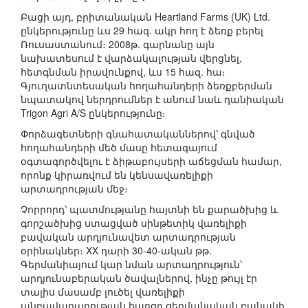
Բացի այդ, բրիտանական Heartland Farms (UK) Ltd.
ընկերությունը ևս 29 հազ. ակր հող է ձեռք բերել
Ռուսաստանում։ 2008թ. գարնանը այն
նախատեսում է վարձակալության վերցնել,
հետգնման իրավունքով, ևս 15 հազ. հա։
Գյուղատնտեսական հողահանդերի ձեռքբերման
նպատակով ներդրումներ է անում նաև դանիական
Trigon Agri A/S ընկերությունը։
Փորձագետների գնահատականներով՝ գնված
հողահանդերի մեծ մասը հետագայում
օգտագործվելու է ձիթաբույսերի աճեցման համար,
որոնք կիրառվում են կենսավառելիքի
արտադրության մեջ։
Չորրորդ՝ պատմությանը հայտնի են քարածխից և
գորշածխից ստացված սինթետիկ վառելիքի
բավական արդյունավետ արտադրության
օրինակներ։ XX դարի 30-40-ական թթ.
Գերմանիայում կար նման արտադրություն՝
արդյունաբերական ծավալներով, ինչը թույլ էր
տալիս մասամբ լուծել վառելիքի
անբավարարության հարցը գերմանական բանակի