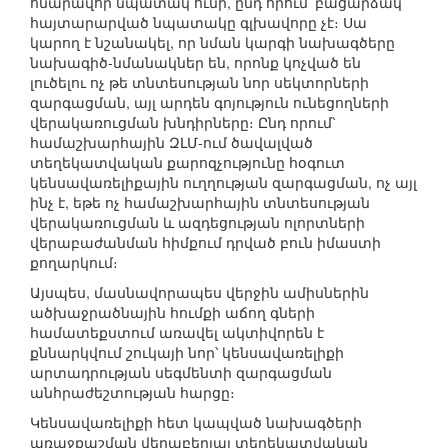
հնարավոր նպատակ ունի, ընդ որում՝ բացարձակ
հայտարարված նպատակը գլխավորը չէ։ Սա
կարող է նշանակել, որ նման կարգի նախագծերը
նախագիծ-նմանակներ են, որոնք կոչված են
լուծելու ոչ թե տնտեսության նոր սեկտորների
զարգացման, այլ արդեն գոյություն ունեցողների
վերակառուցման խնդիրները։ Ընդ որում՝
համաշխարհային ԶԼՄ-ում ծավալված
տեղեկատվական քարոզչությունը հօգուտ
կենսավառելիքային ուղղության զարգացման, ոչ այլ
ինչ է, եթե ոչ համաշխարհային տնտեսության
վերակառուցման և ազդեցության ոլորտների
վերաբաժանման հիմքում դրված բուն իմաստի
քողարկում։
Այսպես, մասնավորապես վերջին ամիսներին
ածխաջրածնային հումքի աճող գների
համատեքստում առավել ակտիվորեն է
քննարկվում շուկայի նոր՝ կենսավառելիքի
արտադրության սեգմենտի զարգացման
անհրաժեշտության հարցը։
Կենսավառելիքի հետ կապված նախագծերի
առաջքաշման վերաբերյալ տեղեկատվական