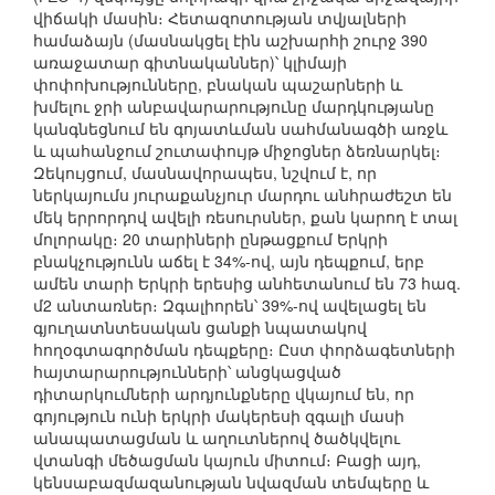
վիճակի մասին։ Հետազոտության տվյալների
համաձայն (մասնակցել էին աշխարհի շուրջ 390
առաջատար գիտնականներ)՝ կլիմայի
փոփոխությունները, բնական պաշարների և
խմելու ջրի անբավարարությունը մարդկությանը
կանգնեցնում են գոյատևման սահմանագծի առջև
և պահանջում շուտափույթ միջոցներ ձեռնարկել։
Զեկույցում, մասնավորապես, նշվում է, որ
ներկայումս յուրաքանչյուր մարդու անհրաժեշտ են
մեկ երրորդով ավելի ռեսուրսներ, քան կարող է տալ
մոլորակը։ 20 տարիների ընթացքում Երկրի
բնակչությունն աճել է 34%-ով, այն դեպքում, երբ
ամեն տարի Երկրի երեսից անհետանում են 73 հազ.
մ2 անտառներ։ Զգալիորեն՝ 39%-ով ավելացել են
գյուղատնտեսական ցանքի նպատակով
հողօգտագործման դեպքերը։ Ըստ փորձագետների
հայտարարությունների՝ անցկացված
դիտարկումների արդյունքները վկայում են, որ
գոյություն ունի երկրի մակերեսի զգալի մասի
անապատացման և աղուտներով ծածկվելու
վտանգի մեծացման կայուն միտում։ Բացի այդ,
կենսաբազմազանության նվազման տեմպերը և