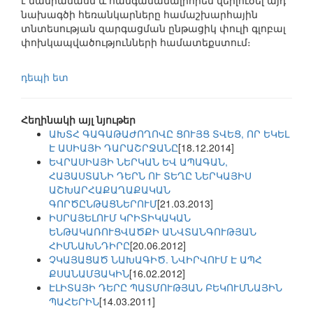
է մանրամասն և հանգամանալիորեն վերլուծել այդ
նախագծի հեռանկարները համաշխարհային
տնտեսության զարգացման ընթացիկ փուլի գլոբալ
փոխկապվածությունների համատեքստում։
դեպի ետ
Հեղինակի այլ նյութեր
ԱԽՏՀ ԳԱԳԱԹԱԺՈՂՈՎԸ ՑՈՒՅՑ ՏՎԵՑ, ՈՐ ԵԿԵԼ
Է ԱՍԻԱՅԻ ԴԱՐԱՇՐՋԱՆԸ
[18.12.2014]
ԵՎՐԱՍԻԱՅԻ ՆԵՐԿԱՆ ԵՎ ԱՊԱԳԱՆ,
ՀԱՅԱՍՏԱՆԻ ԴԵՐՆ ՈՒ ՏԵՂԸ ՆԵՐԿԱՅԻՍ
ԱՇԽԱՐՀԱՔԱՂԱՔԱԿԱՆ
ԳՈՐԾԸՆԹԱՑՆԵՐՈՒՄ
[21.03.2013]
ԻՍՐԱՅԵԼՈՒՄ ԿՐԻՏԻԿԱԿԱՆ
ԵՆԹԱԿԱՌՈՒՑՎԱԾՔԻ ԱՆՎՏԱՆԳՈՒԹՅԱՆ
ՀԻՄՆԱԽՆԴԻՐԸ
[20.06.2012]
ՉԿԱՅԱՑԱԾ ՆԱԽԱԳԻԾ. ՆՎԻՐՎՈՒՄ Է ԱՊՀ
ՔՍԱՆԱՄՅԱԿԻՆ
[16.02.2012]
ԷԼԻՏԱՅԻ ԴԵՐԸ ՊԱՏՄՈՒԹՅԱՆ ԲԵԿՈՒՄՆԱՅԻՆ
ՊԱՀԵՐԻՆ
[14.03.2011]