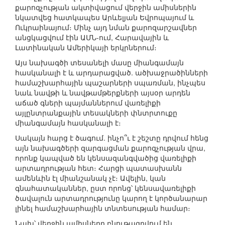
քարոզչության ակտիվացում վերջին ամիսներին
նկատվեց հատկապես Արևելյան Եվրոպայում և
Ուկրաինայում։ Մինչ այդ նման քարոզարշավներ
անցկացվում էին ԱՄՆ-ում, Հարավային և
Լատինական Ամերիկայի երկրներում։
Այս նախագծի տեսանելի մասը միանգամայն
հասկանալի է և արդարացված. ածխաջրածինների
համաշխարհային պաշարների սպառման, ինչպես
նաև նավթի և նավթամթերքների այսօր արդեն
աճած գների պայմաններում վառելիքի
այլընտրանքային տեսակների փնտրտուքը
միանգամայն հասկանալի է։
Սակայն հարց է ծագում. ինչո՞ւ է շեշտը դրվում հենց
այն նախագծերի զարգացման քարոզչության վրա,
որոնք կապված են կենսազանգվածից վառելիքի
արտադրության հետ։ Հարցի պատասխանն
ամենևին էլ միանշանակ չէ։ Ավելին, կան
գնահատականներ, ըստ որոնց՝ կենսավառելիքի
ծավալուն արտադրությունը կարող է կործանարար
լինել համաշխարհային տնտեսության համար։
Նախ՝ վերջին ամիսները բնութագրվում են