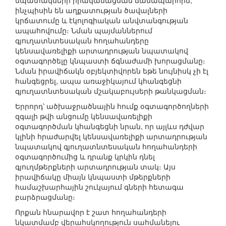
նպատակների իրականացման ճանապարհին,
ինչպիսին են աղքատության ծավալների
կրճատումը և էկոլոգիական անվտանգության
ապահովումը։ Նման պայմաններում
գյուղատնտեսական հողահանդերը
կենսավառելիքի արտադրության նպատակով
օգտագործելը կնպաստի ճգնաժամի խորացմանը։
Նման իրավիճակն օբյեկտիվորեն եթե նույնիսկ չի էլ
հանգեցրել, ապա առաջիկայում կհանգեցնի
գյուղատնտեսական մշակաբույսերի թանկացման։
Երրորդ՝ ածխաջրածնային հումք օգտագործողների
զգալի թվի անցումը կենսավառելիքի
օգտագործման կհանգեցնի նրան, որ այլևս դժվար
կլինի հրաժարվել կենսավառելիքի արտադրության
նպատակով գյուղատնտեսական հողահանդերի
օգտագործումից և դրանք կրկին դնել
գյուղմթերքների արտադրության տակ։ Այս
իրավիճակը միայն կնպաստի մթերքների
համաշխարհային շուկայում գների հետագա
բարձրացմանը։
Որքան հնարավոր է շատ հողահանդերի
նկատմամբ վերահսկողություն սահմանելու