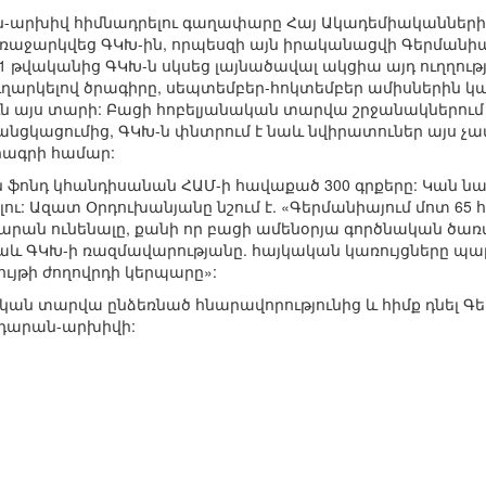
-արխիվ հիմնադրելու գաղափարը Հայ Ակադեմիականների 
առաջարկվեց ԳԿԽ-ին, որպեսզի այն իրականացվի Գերմանիա
011 թվականից ԳԿԽ-ն սկսեց լայնածավալ ակցիա այդ ուղղու
ղարկելով ծրագիրը, սեպտեմբեր-հոկտեմբեր ամիսներին կատ
ւն այս տարի: Բացի հոբելյանական տարվա շրջանակներու
 անցկացումից, ԳԿԽ-ն փնտրում է նաև նվիրատուներ այս 
ծրագրի համար:
ֆոնդ կհանդիսանան ՀԱՄ-ի հավաքած 300 գրքերը: Կան նա
ու: Ազատ Օրդուխանյանը նշում է. «Գերմանիայում մոտ 65
դարան ունենալը, քանի որ բացի ամենօրյա գործնական ծա
աև ԳԿԽ-ի ռազմավարությանը. հայկական կառույցները պար
ույթի ժողովրդի կերպարը»:
ական տարվա ընձեռնած հնարավորությունից և հիմք դնել Գե
ադարան-արխիվի: