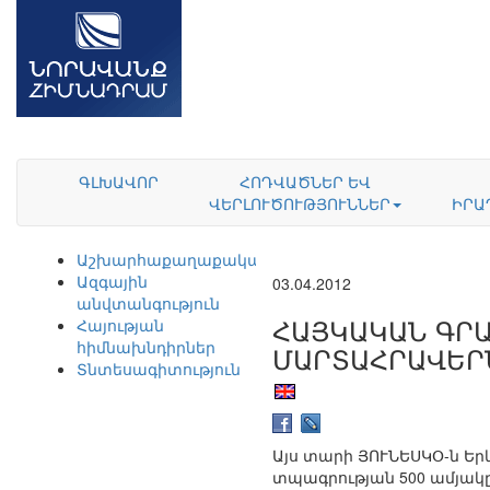
ԳԼԽԱՎՈՐ
ՀՈԴՎԱԾՆԵՐ ԵՎ
ՎԵՐԼՈՒԾՈՒԹՅՈՒՆՆԵՐ
ԻՐԱ
Աշխարհաքաղաքականություն
Ազգային
03.04.2012
անվտանգություն
ՀԱՅԿԱԿԱՆ ԳՐԱ
Հայության
հիմնախնդիրներ
ՄԱՐՏԱՀՐԱՎԵՐ
Տնտեսագիտություն
Այս տարի ՅՈՒՆԵՍԿՕ-ն Եր
տպագրության 500 ամյակը