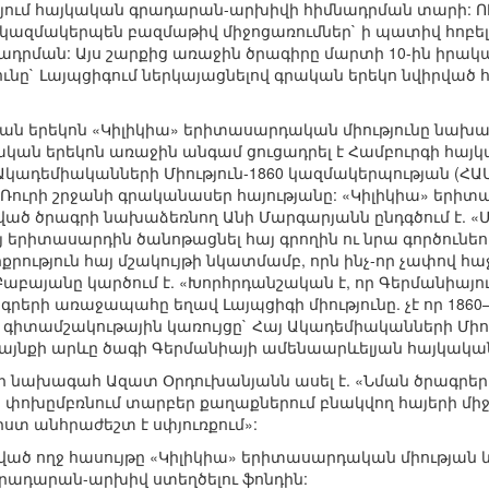
յում հայկական գրադարան-արխիվի հիմնադրման տարի: ՈՒս
կկազմակերպեն բազմաթիվ միջոցառումներ` ի պատիվ հոբ
դրման: Այս շարքից առաջին ծրագիրը մարտի 10-ին իրակ
նը` Լայպցիգում ներկայացնելով գրական երեկո նվիրված
ան երեկոն «Կիլիկիա» երիտասարդական միությունը նախաձ
ան երեկոն առաջին անգամ ցուցադրել է Համբուրգի հայկա
Ակադեմիականների Միություն-1860 կազմակերպության (ՀԱՄ
մ Ռուրի շրջանի գրականասեր հայությանը: «Կիլիկիա» երի
ված ծրագրի նախաձեռնող Անի Մարգարյանն ընդգծում է. 
 երիտասարդին ծանոթացնել հայ գրողին ու նրա գործունեո
րություն հայ մշակույթի նկատմամբ, որն ինչ-որ չափով հաջ
աբայանը կարծում է. «Խորհրդանշական է, որ Գերմանիայ
րերի առաջապահը եղավ Լայպցիգի միությունը. չէ որ 1860
գիտամշակութային կառույցը` Հայ Ակադեմիականների Միութ
մայնքի արևը ծագի Գերմանիայի ամենաարևելյան հայկակա
-ի նախագահ Ազատ Օրդուխանյանն ասել է. «Նման ծրագրե
 փոխըմբռնում տարբեր քաղաքներում բնակվող հայերի մի
իստ անհրաժեշտ է սփյուռքում»:
ված ողջ հասույթը «Կիլիկիա» երիտասարդական միության 
րադարան-արխիվ ստեղծելու ֆոնդին: