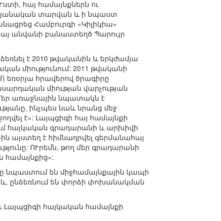
տի, հայ համայնքներն ու
ելյանական տարվան և ի նպաստ
անացրեց Համբուրգի «Կիլիկիա»
 հայ անվանի բանաստեղծ Պարույր
եռնել է 2010 թվականին և երկժամյա
կան միությունում: 2011 թվականի
) եռօրյա հրավերով ծրագիրը
տասարդական միության վարչության
«Մեր առաջնային նպատակն է
ւթյանը, ինչպես նաև նրանց մեջ
ողվել է»: Լայպցիգի հայ համայնքի
ում հայկական գրադարանի և արխիվի
–ին այստեղ է հիմնադրվել գերմանահայ
յունը: ՈՒրեմն, թող մեր գրադարանի
ն համայնքից»:
րը նպաստում են միջհամայնքային կապի
ջև, ընձեռնում են փորձի փոխանակման
և Լայպցիգի հայկական համայնքի