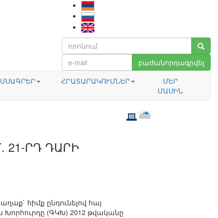
բաժանորդագրվել
ՄՍԱԳՐԵՐ
ՀՐԱՏԱՐԱԿՈՒՄՆԵՐ
ՄԵՐ
ՄԱՍԻՆ
 21-ՐԴ ԴԱՐԻ
ղաք` հիմք ընդունելով հայ
 Խորհուրդը (ԳԿԽ) 2012 թվականը