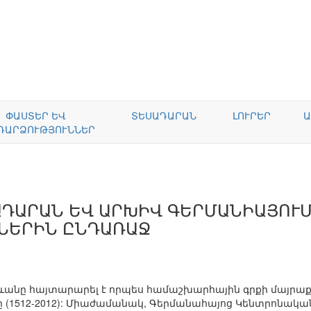
ՓԱՍՏԵՐ ԵՎ
ՏԵՍԱԴԱՐԱՆ
ԼՈՒՐԵՐ
Ա
ԴԱՐՁՈՒԹՅՈՒՆՆԵՐ
ԴԱՐԱՆ ԵՎ ԱՐԽԻՎ ԳԵՐՄԱՆԻԱՅՈՒՄ.
ՆԵՐԻՆ ԸՆԴԱՌԱՋ
ևանը հայտարարել է որպես համաշխարհային գրքի մայրաքա
 (1512-2012): Միաժամանակ, Գերմանահայոց Կենտրոնական