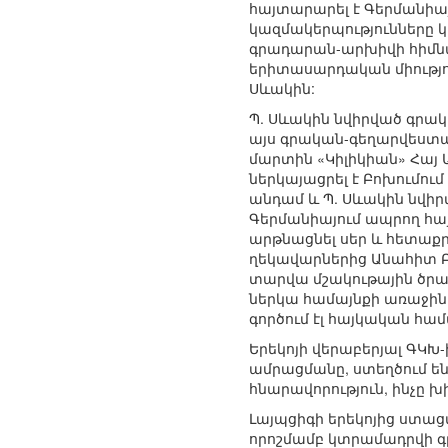
հայտարարել է Գերմանիա
կազմակերպությունները 
գրադարան-արխիվի հիմնա
երիտասարդական միությու
Սևակին:
Պ. Սևակին նվիրված գրակ
այս գրական-գեղարվեստակ
մարտին «Կիլիկիան» Հայ 
ներկայացրել է Բոխումու
անդամ և Պ. Սևակին նվիր
Գերմանիայում ապրող հայ
արթնացնել սեր և հետաքրք
ղեկավարներից Անահիտ Բ
տարվա մշակութային ծրագ
ներկա համայնքի առաջին 
գործում էլ հայկական հա
Երեկոյի վերաբերյալ ԳԿԽ
ամրացմանը, ստեղծում են
հնարավորություն, ինչը խ
Լայպցիգի երեկոյից ստաց
որոշմամբ կտրամադրվի գ