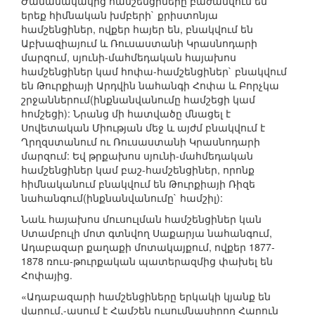
Ժամանակակից համշենցիները բաժանվում են
երեք հիմնական խմբերի` քրիստոնյա
համշենցիներ, ովքեր հայեր են, բնակվում են
Աբխազիայում և Ռուսաստանի Կրասնոդարի
մարզում, սյունի-մահմեդական հայախոս
համշենցիներ կամ հոփա-համշենցիներ` բնակվում
են Թուրքիայի Արդվին նահանգի Հոփա և Բորչկա
շրջաններում(ինքնանվանումը համշեցի կամ
հոմշեցի): Նրանց մի հատվածը մնացել է
Սովետական Միության մեջ և այժմ բնակվում է
Ղրղզստանում ու Ռուսաստանի Կրասնոդարի
մարզում: Եվ թրքախոս սյունի-մահմեդական
համշենցիներ կամ բաշ-համշենցիներ, որոնք
հիմնականում բնակվում են Թուրքիայի Ռիզե
նահանգում(ինքնանվանումը` համշիլ):
Նաև հայախոս մուսուլման համշենցիներ կան
Ստամբուլի մոտ գտնվող Սաքարյա նահանգում,
Ադաբազար քաղաքի մոտակայքում, ովքեր 1877-
1878 ռուս-թուրքական պատերազմից փախել են
Հոփայից.
«Ադաբազարի համշենցիները երկակի կյանք են
վարում,-ասում է Համշեն ուսումնասիրող Հարուն