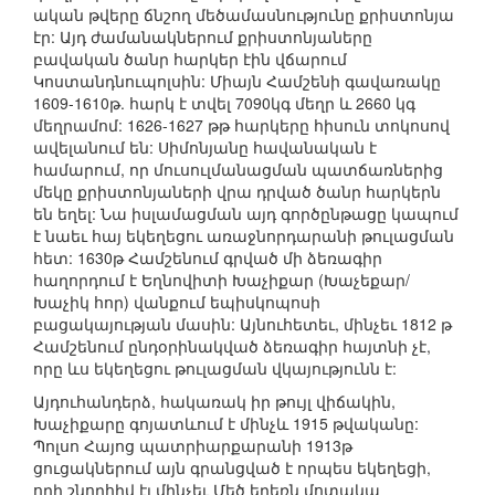
ական թվերը ճնշող մեծամասնությունը քրիստոնյա
էր: Այդ ժամանակներում քրիստոնյաները
բավական ծանր հարկեր էին վճարում
Կոստանդնուպոլսին: Միայն Համշենի գավառակը
1609-1610թ. հարկ է տվել 7090կգ մեղր և 2660 կգ
մեղրամոմ: 1626-1627 թթ հարկերը հիսուն տոկոսով
ավելանում են: Սիմոնյանը հավանական է
համարում, որ մուսուլմանացման պատճառներից
մեկը քրիստոնյաների վրա դրված ծանր հարկերն
են եղել: Նա իսլամացման այդ գործընթացը կապում
է նաեւ հայ եկեղեցու առաջնորդարանի թուլացման
հետ: 1630թ Համշենում գրված մի ձեռագիր
հաղորդում է Եղնովիտի Խաչիքար (Խաչեքար/
Խաչիկ հոր) վանքում եպիսկոպոսի
բացակայության մասին: Այնուհետեւ, մինչեւ 1812 թ
Համշենում ընդօրինակված ձեռագիր հայտնի չէ,
որը ևս եկեղեցու թուլացման վկայությունն է:
Այդուհանդերձ, հակառակ իր թույլ վիճակին,
Խաչիքարը գոյատևում է մինչև 1915 թվականը:
Պոլսո Հայոց պատրիարքարանի 1913թ
ցուցակներում այն գրանցված է որպես եկեղեցի,
որի շնորհիվ էլ մինչեւ Մեծ եղեռն մոտակա