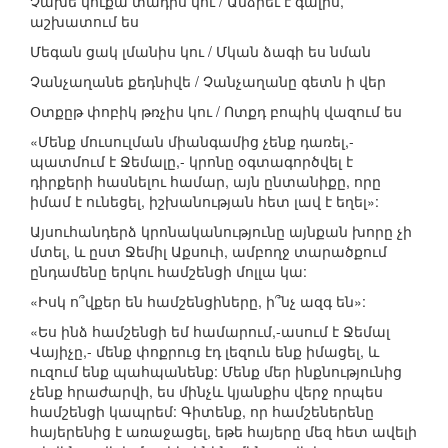
Չախե կուքա տադիս կու / Անձրեւ է գալիս,
աշխատում ես
Մեգան ցակ լմանիս կու / Մկան ձագի ես նման
Չանչաղանե քեդնիվե / Չանչաղանը գետն ի վեր
Օտքըթ փոբիկ թռչիս կու / Ոտքդ բոպիկ վազում ես
«Մենք մուսուլման միանգամից չենք դառել,-
պատմում է Ջեմալը,- կրոնը օգտագործվել է
դիրքերի հասնելու համար, այն ընտանիքը, որը
իմամ է ունեցել, իշխանության հետ լավ է եղել»:
Այսուհանդերձ կրոնականությունը այնքան խորը չի
մտել, և ըստ Ջեմիլ Աքսուի, ամբողջ տարածքում
ընդամենը երկու համշենցի մոլլա կա:
«Իսկ ո՞վքեր են համշենցիները, ի՞նչ ազգ են»:
«Ես ինձ համշենցի եմ համարում,-ասում է Ջեմալ
Վայիչը,- մենք փոքրուց էդ լեզուն ենք իմացել, և
ուզում ենք պահպանենք: Մենք մեր ինքնությունից
չենք հրաժարվի, ես մինչև կյանքիս վերջ որպես
համշենցի կապրեմ: Գիտենք, որ համշեներենը
հայերենից է առաջացել, եթե հայերը մեզ հետ ավելի