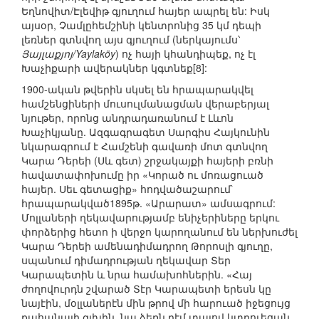
Եղնովիտ/Էլեվիթ գյուղում հայեր ապրել են: Իսկ
այսօր, Չամլըհեմշինի կենտրոնից 35 կմ դեպի
լեռներ գտնվող այս գյուղում (ներկայումս՝
Յայլաքյոյ/Yaylaköy
) ոչ հայի կհանդիպեք, ոչ էլ
Խաչիքարի ավերակներ կգտնեք[8]:
1900-ական թվերին սկսել են հրապարակվել
համշենցիների մուսուլմանացման վերաբերյալ
նյութեր, որոնց անդրադառանում է Լևոն
Խաչիկյանը. Ազգագրագետ Սարգիս Հայկունին
նկարագրում է Համշենի գավառի մոտ գտնվող
Կարա Դերեի (Սև գետ) շրջակայքի հայերի բռնի
հավատափոխումը իր «Կորած ու մոռացուած
հայեր. Սեւ գետացիք» հոդվածաշարում`
հրապարակված1895թ. «Արարատ» ամսագրում:
Մոլլաների ղեկավարությամբ ենիչերիները երկու
փորձերից հետո ի վերջո կարողանում են ներխուժել
Կարա Դերեի ամենադիմադրող Թորոսլի գյուղը,
սպանում դիմադրության ղեկավար Տեր
Կարապետին և նրա համախոհներին. «Հայ
ժողովուրդն շվարած Տէր Կարապետի երեսն կը
նայէին, մօլլաներէն մին թրով մի հարուած իջեցույց
քահանայի գլխին, նա ձեռն դէմ տալով կտրուեցան