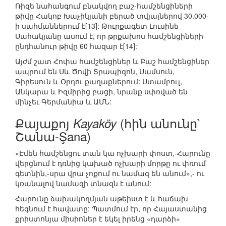
Ռիզե նահանգում բնակվող բաշ-համշենցիների
թիվը Հակոբ Խաչիկյանի բերած տվյալներով 30.000-
ի սահմաններում է[13]: Թուրքագետ Լուսինե
Սահակյանը ասում է, որ թրքախոս համշենցիների
ընդհանուր թիվը 60 հազար է[14]:
Այժմ շատ Հոփա համշենցիներ և Բաշ համշենցիներ
ապրում են Սև Ծովի Տրապիզոն, Սամսուն,
Գիրեսուն և Օրդու քաղաքներում: Ստամբուլ,
Անկարա և Իզմիրից բացի, նրանք սփռված են
մինչեւ Գերմանիա և ԱՄՆ:
Քայաքոյ
(հին անունը`
Kayaköy
Շանա-Şana)
«Էմեն համշենցու տան կա ոչխարի փոստ,-Հարունը
վերցնում է դռնից կախած ոչխարի մորթը ու փռում
գետնին,-սրա վրա չոքում ու նամազ են անում»,- ու
կռանալով նամազի տնազն է անում:
Հարունը ձախակողմյան աթեիստ է և հաճախ
հեգնում է հավատը: Պատմում էր, որ Հայաստանից
քրիստոնյա միսիոներ է եկել իրենց «դարձի»