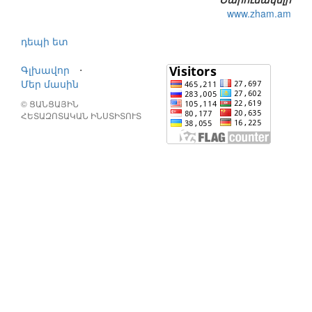
www.zham.am
դեպի ետ
Գլխավոր
⋅
Մեր մասին
© ՑԱՆՑԱՅԻՆ
ՀԵՏԱԶՈՏԱԿԱՆ ԻՆՍՏԻՏՈՒՏ