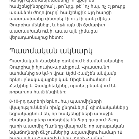
համշենցիները(հա՞յ, թո՞ւրք, թե՞ ոչ հայ, ոչ էլ թուրք,
առանձին ժողովուրդ` համշենցի): Այդ հարցի
պատասխանը փնտրել էի ու չէի գտել մինչև
Թուրքիա մեկնելը, և եթե այն մի ճշմարիտ
պատասխան ունի, ապա այն չիմացա
վերադառնալուց հետո:
Պատմական ակնարկ
Պատմական Համշենը գտնվում է ժամանակակից
Թուրքիայի հյուսիս-արևելքում, Վրաստանի
սահմանից 90 կմ-ի վրա: Այժմ Համշեն անվամբ
երկու բնակավայրեր կան Ռիզե նահանգում`
Հեմշինը և Չամլըհեմշինը, որտեղ բնակվում են
թրքախոս համշենցիներ:
8-10-րդ դարերի երկու հայ պատմիչների
վկայություններն հիմք ընդունելով` գիտնականները
եզրակացնում են, որ համշենցիների առաջին
բնակավայրերը ստեղծվել են 8-րդ դարում: 8-րդ
դարի պատմիչ Ղևոնդը վկայում է, որ արաբական
նվաճողների ճնշումներից ազատվելու համար 12
հազար հայ Շապուհ և նրա որդի Համամ