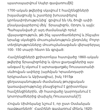
պատսպարվում Սպեր գավառում[6]:
1700-ական թվերից սկսվում է համշենցիների
իսլամացումը և շատերը խուսափելով
կրոնափոխությունից` ցրվում են Սև ծովի ափի
բնակավայրերով մեկ` Տրապիզոն, Օրդու և այլն:
Պահպանված չէ այդ ժամանակի որևէ
վկայագրություն, թե ինչ պատճառներով և ինչպես
նրանք սկսեցին մուսուլմանություն ընդունել: Բոլոր
տեղեկությունները մուսուլմանացման վերաբերյալ
100- 150 տարի հետո են գրված:
Համշենցիների քրիստոնյա հատվածը 1860-ական
թվերից Տրապիզոնից և մյուս քաղաքներից այս
անգամ էլ սկսում է արտագաղթել Ռուսաստանի
սևծովյան ափերը (այժմյան Կրասնոդարի
երկրամաս և Աբխազիա), իսկ 1915թ
ցեղասպանության ժամանակ թուրքական
կառավարությունը բնաջնջում է քրիստոնյա
համշենցիներին, մի հատվածը կարողանում է
կոտորածներից փախչել Ռուսաստան[7]:
Հովան Սիմոնյանը նշում է, որ ըստ Օսմանյան
դավթարների` Համշենի գավառում մինչև 1620-