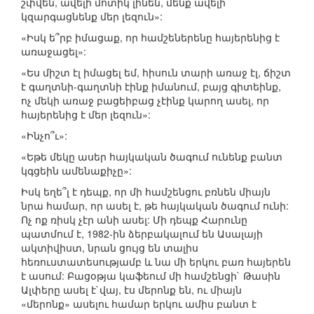
շփվեն, ավելի մոտիկ լինեն, մենք ավելի
կզարգացնենք մեր լեզուն»:
«Իսկ ե՞րբ իմացաք, որ համշեներենը հայերենից է
առաջացել»:
«Ես միշտ էլ իմացել եմ, հիսուն տարի առաջ էլ, ճիշտ
է գաղտնի-գաղտնի էինք իմանում, բայց գիտեինք,
ոչ մեկի առաջ բացեիբաց չէինք կարող ասել, որ
հայերենից է մեր լեզուն»:
«Ինչո՞ւ»:
«Եթե մեկը ասեր հայկական ծագում ունենք բանտ
կգցեին ամենաքիչը»:
Իսկ եղե՞լ է դեպք, որ մի համշենցու բռնեն միայն
նրա համար, որ ասել է, թե հայկական ծագում ունի:
Ոչ ոք ռիսկ չէր անի ասել: Մի դեպք Հարունը
պատմում է, 1982-ին ձերբակալում են Ասալայի
ակտիվիստ, նրան ցույց են տալիս
հեռուստատեսությամբ և նա մի երկու բառ հայերեն
է ասում: Բացօթյա կաֆեում մի համշենցի` Թասին
Ալփերը ասել է`վայ, էս մերոնք են, ու միայն
«մերոնք» ասելու համար երկու ամիս բանտ է