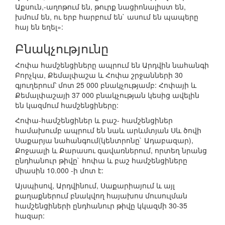
Աքսուն,-աղոթում են, թուրք նացիոնալիստ են,
խմում են, ու երբ հարբում են` ասում են պապերը
հայ են եղել»:
Բնակչությունը
Հոփա համշենցիները ապրում են Արդվին նահանգի
Բորչկա, Քեմալփաշա և Հոփա շրջանների 30
գյուղերում՝ մոտ 25 000 բնակչությամբ: Հոփայի և
Քեմալփաշայի 37 000 բնակչության կեսից ավելին
են կազմում համշենցիները:
Հոփա-համշենցիներ և բաշ- համշենցիներ
համախումբ ապրում են նաև արևմտյան Սև ծովի
Սաքարյա նահանգում(կենտրոնը` Ադաբազար),
Քոջաալի և Քարասու գավառներում, որտեղ նրանց
ընդհանուր թիվը` հոփա և բաշ համշենցիները
միասին 10.000 -ի մոտ է:
Այսպիսով, Արդվինում, Սաքարիայում և այլ
քաղաքներում բնակվող հայախոս մուսուլման
համշենցիների ընդհանուր թիվը կկազմի 30-35
հազար: