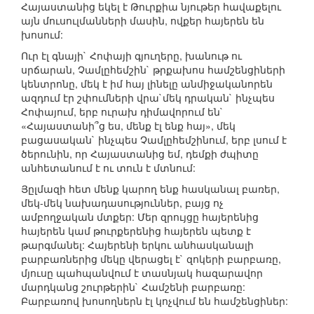
Հայաստանից եկել է Թուրքիա նյութեր հավաքելու
այն մուսուլմանների մասին, ովքեր հայերեն են
խոսում:
Ուր էլ գնայի` Հոփայի գյուղերը, խանութ ու
սրճարան, Չամլըհեմշին` թրքախոս համշենցիների
կենտրոնը, մեկ է իմ հայ լինելը անմիջականորեն
ազդում էր շփումների վրա`մեկ դրական` ինչպես
Հոփայում, երբ ուրախ դիմավորում են`
«Հայաստանի՞ց ես, մենք էլ ենք հայ», մեկ
բացասական` ինչպես Չամլըհեմշինում, երբ լսում է
ծերունին, որ Հայաստանից եմ, դեմքի ժպիտը
անհետանում է ու տուն է մտնում:
Յըլմազի հետ մենք կարող ենք հասկանալ բառեր,
մեկ-մեկ նախադասություններ, բայց ոչ
ամբողջական մտքեր: Մեր զրույցը հայերենից
հայերեն կամ թուրքերենից հայերեն պետք է
թարգմանել: Հայերենի երկու անհասկանալի
բարբառներից մեկը վերացել է` զոկերի բարբառը,
մյուսը պահպանվում է տասնյակ հազարավոր
մարդկանց շուրթերին` Համշենի բարբառը:
Բարբառով խոսողներն էլ կոչվում են համշենցիներ: