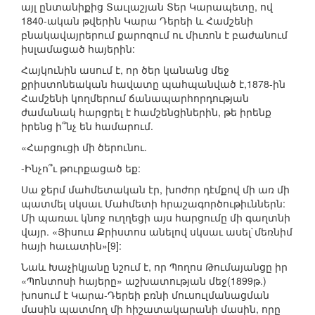
այլ ընտանիքից Տաւլաշյան Տեր Կարապետը, ով
1840-ական թվերին Կարա Դերեի և Համշենի
բնակավայրերում քարոզում ու միւռոն է բաժանում
իսլամացած հայերին:
Հայկունին ասում է, որ ծեր կանանց մեջ
քրիստոնեական հավատը պահպանված է,1878-ին
Համշենի կողմերում ճանապարհորդության
ժամանակ հարցրել է համշենցիներին, թե իրենք
իրենց ի՞նչ են համարում.
«Հարցուցի մի ծերունու.
-Ինչո՞ւ թուրքացած եք:
Սա ջերմ մահմետական էր, խոժոր դէմքով մի առ մի
պատմել սկսաւ Մահմետի հրաշագործութիւններն:
Մի պառաւ կնոջ ուղղեցի այս հարցումը մի գաղտնի
վայր. «Յիսուս Քրիստոս անելով սկսաւ ասել`մեռնիմ
հայի հաւատին»[9]:
Նաև Խաչիկյանը նշում է, որ Պողոս Թումայանցը իր
«Պոնտոսի հայերը» աշխատության մեջ(1899թ.)
խոսում է Կարա-Դերեի բռնի մուսուլմանացման
մասին պատմող մի հիշատակարանի մասին, որը