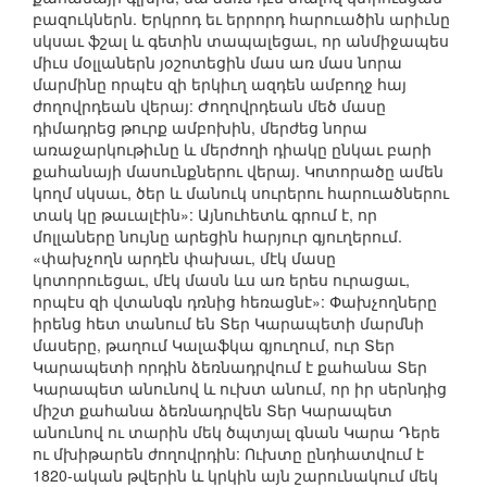
բազուկներն. Երկրոդ եւ երրորդ հարուածին արիւնը
սկսաւ ֆշալ և գետին տապալեցաւ, որ անմիջապես
միւս մօլլաներն յօշոտեցին մաս առ մաս նորա
մարմինը որպէս զի երկիւղ ազդեն ամբողջ հայ
ժողովրդեան վերայ: Ժողովրդեան մեծ մասը
դիմադրեց թուրք ամբոխին, մերժեց նորա
առաջարկութիւնը և մերժողի դիակը ընկաւ բարի
քահանայի մասունքներու վերայ. Կոտորածը ամեն
կողմ սկսաւ, ծեր և մանուկ սուրերու հարուածներու
տակ կը թաւալէին»: Այնուհետև գրում է, որ
մոլլաները նույնը արեցին հարյուր գյուղերում.
«փախչողն արդէն փախաւ, մէկ մասը
կոտորուեցաւ, մէկ մասն ևս առ երես ուրացաւ,
որպէս զի վտանգն դռնից հեռացնէ»: Փախչողները
իրենց հետ տանում են Տեր Կարապետի մարմնի
մասերը, թաղում Կալաֆկա գյուղում, ուր Տեր
Կարապետի որդին ձեռնադրվում է քահանա Տեր
Կարապետ անունով և ուխտ անում, որ իր սերնդից
միշտ քահանա ձեռնադրվեն Տեր Կարապետ
անունով ու տարին մեկ ծպտյալ գնան Կարա Դերե
ու մխիթարեն ժողովրդին: Ուխտը ընդհատվում է
1820-ական թվերին և կրկին այն շարունակում մեկ