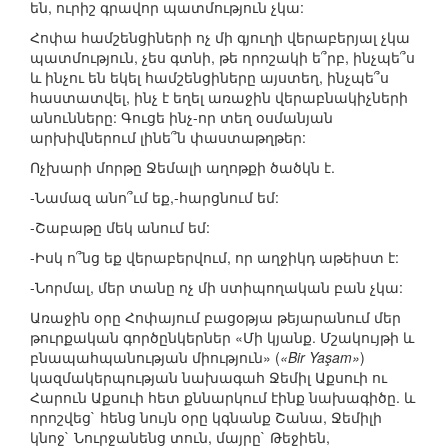
են, ուրիշ գրավոր պատմություն չկա:
Հոփա համշենցիների ոչ մի գյուղի վերաբերյալ չկա
պատմություն, չես գտնի, թե որոշակի ե՞րբ, ինչպե՞ս
և ինչու են եկել համշենցիները այստեղ, ինչպե՞ս
հաստատվել, ինչ է եղել առաջին վերաբնակիչների
անունները: Գուցե ինչ-որ տեղ օսմանյան
արխիվներում լինե՞ն փաստաթղթեր:
Ոչխարի մորթը Ջեմալի աղոթքի ծածկն է.
-Նամազ անո՞ւմ եք,-հարցնում եմ:
-Շաբաթը մեկ անում եմ:
-Իսկ ո՞նց եք վերաբերվում, որ աղջիկդ աթեիստ է:
-Նորմալ, մեր տանը ոչ մի ստիպողական բան չկա:
Առաջին օրը Հոփայում բացօթյա թեյարանում մեր
թուրքական գործընկերներ «Մի կյանք. Մշակույթի և
բնապահպանության միություն» (
«Bir Yaşam»
)
կազմակերպության նախագահ Ջեմիլ Աքսուի ու
Հարուն Աքսուի հետ քննարկում էինք նախագիծը. և
որոշվեց` հենց նույն օրը կգնանք Շանա, Ջեմիլի
կնոջ` Նուրջանենց տուն, մայրը` Թեջիեն,