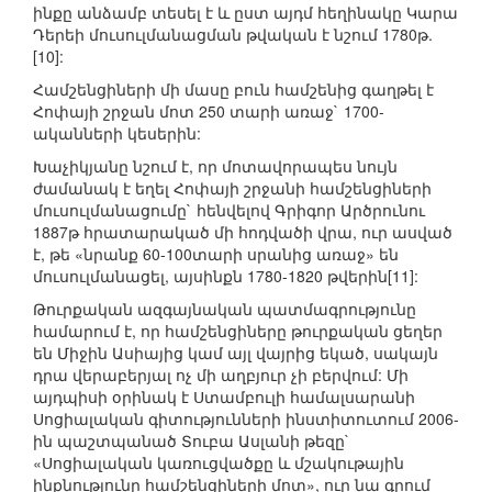
ինքը անձամբ տեսել է և ըստ այդմ հեղինակը Կարա
Դերեի մուսուլմանացման թվական է նշում 1780թ.
[10]:
Համշենցիների մի մասը բուն համշենից գաղթել է
Հոփայի շրջան մոտ 250 տարի առաջ` 1700-
ականների կեսերին:
Խաչիկյանը նշում է, որ մոտավորապես նույն
ժամանակ է եղել Հոփայի շրջանի համշենցիների
մուսուլմանացումը` հենվելով Գրիգոր Արծրունու
1887թ հրատարակած մի հոդվածի վրա, ուր ասված
է, թե «նրանք 60-100տարի սրանից առաջ» են
մուսուլմանացել, այսինքն 1780-1820 թվերին[11]:
Թուրքական ազգայնական պատմագրությունը
համարում է, որ համշենցիները թուրքական ցեղեր
են Միջին Ասիայից կամ այլ վայրից եկած, սակայն
դրա վերաբերյալ ոչ մի աղբյուր չի բերվում: Մի
այդպիսի օրինակ է Ստամբուլի համալսարանի
Սոցիալական գիտությունների ինստիտուտում 2006-
ին պաշտպանած Տուբա Ասլանի թեզը`
«Սոցիալական կառուցվածքը և մշակութային
ինքնությունը համշենցիների մոտ», ուր նա գրում