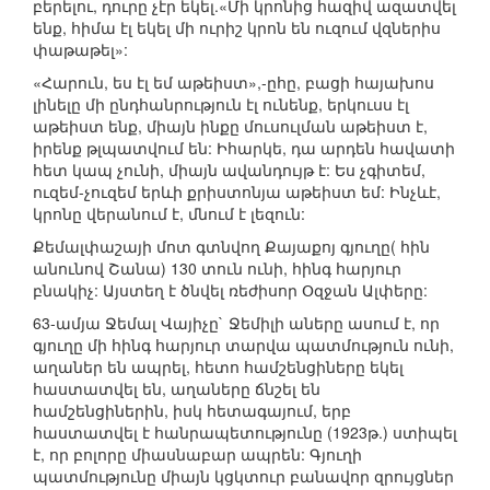
բերելու, դուրը չէր եկել.«Մի կրոնից հազիվ ազատվել
ենք, հիմա էլ եկել մի ուրիշ կրոն են ուզում վզներիս
փաթաթել»:
«Հարուն, ես էլ եմ աթեիստ»,-ըհը, բացի հայախոս
լինելը մի ընդհանրություն էլ ունենք, երկուսս էլ
աթեիստ ենք, միայն ինքը մուսուլման աթեիստ է,
իրենք թլպատվում են: Իհարկե, դա արդեն հավատի
հետ կապ չունի, միայն ավանդույթ է: Ես չգիտեմ,
ուզեմ-չուզեմ երևի քրիստոնյա աթեիստ եմ: Ինչևէ,
կրոնը վերանում է, մնում է լեզուն:
Քեմալփաշայի մոտ գտնվող Քայաքոյ գյուղը( հին
անունով Շանա) 130 տուն ունի, հինգ հարյուր
բնակիչ: Այստեղ է ծնվել ռեժիսոր Օզջան Ալփերը:
63-ամյա Ջեմալ Վայիչը` Ջեմիլի աները ասում է, որ
գյուղը մի հինգ հարյուր տարվա պատմություն ունի,
աղաներ են ապրել, հետո համշենցիները եկել
հաստատվել են, աղաները ճնշել են
համշենցիներին, իսկ հետագայում, երբ
հաստատվել է հանրապետությունը (1923թ.) ստիպել
է, որ բոլորը միասնաբար ապրեն: Գյուղի
պատմությունը միայն կցկտուր բանավոր զրույցներ