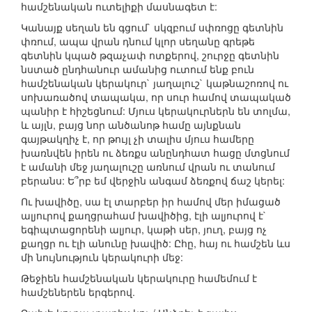
համշենական ուտելիքի մասնագետ է:
Կանայք սեղան են գցում` սկզբում սփռոցը գետնին
փռում, ապա վրան դնում կլոր սեղանը գրեթե
գետնին կպած թզաչափ ոտքերով, շուրջը գետնին
նստած ընդհանուր ամանից ուտում ենք բուն
համշենական կերակուր` յաղալուշ` կաթնաշոռով ու
սոխառածով տապակա, որ սուր համով տապակած
պանիր է հիշեցնում: Մյուս կերակուրներն են տոլմա,
և այլն, բայց նոր անծանոթ համը այնքնան
գայթակղիչ է, որ թույլ չի տալիս մյուս համերը
խառնվեն իրեն ու ձեռքս անընդհատ հացը մտցնում
է ամանի մեջ յաղալուշը առնում վրան ու տանում
բերանս: Ե՞րբ եմ վերջին անգամ ձեռքով ճաշ կերել:
Ու խավիծը, սա էլ տարբեր իր համով մեր իմացած
ալյուրով քաղցրահամ խավիծից, էլի ալյուրով է`
եգիպտացորենի ալյուր, կաթի սեր, յուղ, բայց ոչ
քաղցր ու էլի անունը խավիծ: Ըհը, հայ ու համշեն ևս
մի նույնություն կերակուրի մեջ:
Թեջիեն համշենական կերակուրը համեմում է
համշեներեն երգերով.