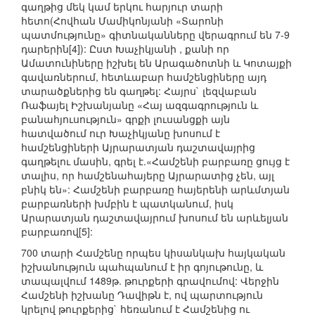
գաղթից մեկ կամ երկու հարյուր տարի
հետո(Հովհան Մամիկոնյանի «Տարոնի
պատմությունը» գիտնականները վերագրում են 7-9
դարերին[4]): Ըստ Խաչիկյանի , քանի որ
Ամատունիները իշխել են Արագածոտնի և Կոտայքի
գավառներում, հետևաբար համշենցիները այդ
տարածքներից են գաղթել: Հայրս` լեզվաբան
Ռաֆայել Իշխանյանը «Հայ ազգագրություն և
բանահյուսություն» գրքի լուսանցքի այն
հատվածում ուր Խաչիկյանը խոսում է
համշենցիների Այրարատյան դաշտավայրից
գաղթելու մասին, գրել է.«Համշենի բարբառը ցույց է
տալիս, որ համշենահայերը Այրարատից չեն, այլ
բնիկ են»: Համշենի բարբառը հայերենի արևմտյան
բարբառների խմբին է պատկանում, իսկ
Արարատյան դաշտավայրում խոսում են արևելյան
բարբառով[5]:
700 տարի Համշենը որպես կիսանկախ հայկական
իշխանություն պահպանում է իր գոյութունը, և
տապալվում 1489թ. թուրքերի գրավումով: Վերջին
Համշենի իշխանը Դավիթն է, ով պարտություն
կրելով թուրքերից` հեռանում է Համշենից ու