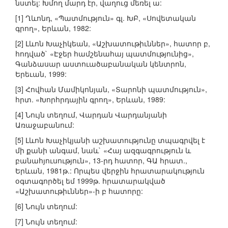
նստել: Խմող մարդ էր, վաղուց մեռել ա:
[1] Ղևոնդ, «Պատմություն» գլ. ԽԲ, «Սովետական
գրող», Երևան, 1982:
[2] Լևոն Խաչիկեան, «Աշխատութիւններ», հատոր բ,
հոդված` «Էջեր համշենահայ պատմությունից»,
Գանձասար աստուածաբանական կենտրոն,
Երեւան, 1999:
[3] Հովհան Մամիկոնյան, «Տարոնի պատմություն»,
հրտ. «Խորհրդային գրող», Երևան, 1989:
[4] Նույն տեղում, Վարդան Վարդանյանի
Առաջաբանում:
[5] Լևոն Խաչիկյանի աշխատությունը տպագրվել է
մի քանի անգամ, նաև` «Հայ ազգագրություն և
բանահյուսություն», 13-րդ հատոր, ԳԱ հրատ.,
Երևան, 1981թ.: Որպես վերջին հրատարակություն
օգտագործել եմ 1999թ. հրատարակված
«Աշխատութիւններ»-ի բ հատորը:
[6] Նույն տեղում:
[7] Նույն տեղում: