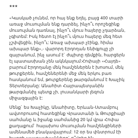
***
«Կասկած չունեմ, որ հայ ենք եղել, բայց 400 տարի
առաջ մուսուլման ենք դարձել, ինչո՞ւ որոշեցինք
մուսուլման դառնալ, ինչո՞ւ մյուս հայերը չդարձան,
չգիտեմ: Իսկ հետո էլ ինչո՞ւ մյուս հայերը մեզ հետ
չշփվեցին, ինչո՞ւ: Առաջ ախպար չէինք, հիմա
ախպար ենք»,- վարորդ Էրդողան Ենիգյուլը չի
զայրանում, ինչ ասում է` ժպիտը դեմքին, հարցերն
էլ պատասխան չեն ակնկալում:Հոփայի «Հայդե»
բարում Էրդողանը մեկ համշեներեն է խոսում, մեկ
թուրքերեն, համշեներենի մեջ մեկ երկու բառ
հասկանում եմ, թուրքերենը թարգմանում է Խաչիկ
Տերտերյանը: Անահիտ Հայրապետյանին
թարգմանիչ պետք չի, լուսանկարի լեզուն
միջազգային է:
Մենք` ես Խաչիկը, Անահիտը, Երևան-Ստամբուլ
ավտոբուսով հատեցինք Վրաստանի և Թուրքիայի
սահմանը և իջանք սահմանից 20 կմ վրա Հոփա
քաղաքում` հայախոս մուսուլման համշենցիների
ամենամեծ բնակավայրում: 12 օր ես փնտրում էի
հարցի պատասխանները` ո՞վքեր են