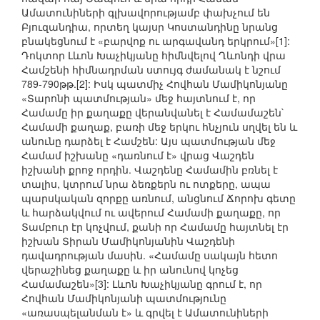
Ամատունիների գլխավորությամբ փախչում են
Բյուզանդիա, որտեղ կայսր Կոստանդինը նրանց
բնակեցնում է «բարվոք ու արգավանդ երկրում»[1]:
Դոկտոր Լևոն Խաչիկյանը հիմնվելով Ղևոնդի վրա
Համշենի հիմնադրման ստույգ ժամանակ է նշում
789-790թթ.[2]: Իսկ պատմիչ Հովհան Մամիկոնյանը
«Տարոնի պատմության» մեջ հայտնում է, որ
Համամը իր քաղաքը վերանվանել է Համամաշեն`
Համամի քաղաք, բառի մեջ երկու հնչյուն սղվել են և
անունը դարձել է Համշեն: Այս պատմության մեջ
Համամ իշխանը «դառնում է» վրաց Վաշդեն
իշխանի քրոջ որդին. Վաշդենը Համամին բռնել է
տալիս, կտրում նրա ձեռքերն ու ոտքերը, ապա
պարսկական զորքը առնում, անցնում Ճորոխ գետը
և հարձակվում ու ավերում Համամի քաղաքը, որ
Տամբուր էր կոչվում, քանի որ Համամը հայտնել էր
իշխան Տիրան Մամիկոնյանին Վաշդենի
դավադրության մասին. «Համամը սակայն հետո
վերաշինեց քաղաքը և իր անունով կոչեց
Համամաշեն»[3]: Լևոն Խաչիկյանը գրում է, որ
Հովհան Մամիկոնյանի պատմությունը
«առասպելանման է» և գրվել է Ամատունիների