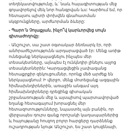
տեղեկատվությունը, և´ նաև հայագիտության մեջ
գոյավորելով մեկ նոր հանգրվան ևս: Կարծում եմ, որ
հետայսու պիտի փոխվեն գնահատման
սկզբունքները, արժևորման ձևերը:
- Պարո´ն Չոլաքյան, ինչո՞վ կարևորվեց սույն
գիտաժողովը:
- Անշուշտ, սա շատ օգտակար ձեռնարկ էր, որի
անհրաժեշտությունն արդարացված էր: Մենք առիթ
ունեցանք ներկայացնելու ինչպես մեր
տեսակետները, այնպես էլ ունկնդիր լինելու այլոց
տեսակետներին: Կարդացվեցին չափազանց
հետաքրքիր զեկուցումներ, որոնք մեծ արժեք են
ներկայացնում: Ի վերջո, մենք մոտեցանք ազգային
հիմնախնդիրներին, առաջին անգամ այդ
հիմնախնդիրները դրեցինք գիտական
շրջանառության մեջ և այսպիսով պարտավորված
եղանք հետագայում խորացնել մեր
հետազոտությունները, նպաստել այն բանին, որ
վերջապես դուրս գանք որոշակի կաղապարներից
և հայությանը հուզող բոլոր հարցերը դարձնենք
ուշադրության նյութ: Անշուշտ, ես շատ կուզենայի,