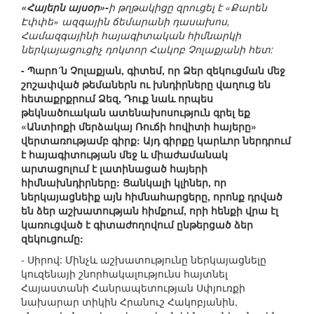
«Հայերն այսօր»-
ի թղթակիցը զրուցել է «Քարեն
Էփփե» ազգային ճեմարանի դասախոս,
Համազգայինի հայագիտական հիմնարկի
ներկայացուցիչ դոկտոր Հակոբ Չոլաքյանի հետ:
- Պարո´ն Չոլաքյան, գիտեմ, որ Ձեր զեկուցման մեջ
շոշափված թեմաներն ու խնդիրները վաղուց են
հետաքրքրում Ձեզ, Դուք նաև որպես
թեկնածուական ատենախոսություն գրել եք
«Անտիոքի մերձակայ Ռուճի հովիտի հայերը»
վերտառությամբ գիրք: Այդ գիրքը կարևոր ներդրում
է հայագիտության մեջ և միաժամանակ
արտացոլում է լատինացած հայերի
հիմնախնդիրները: Ցանկալի կլիներ, որ
ներկայացնեիք այն հիմնահարցերը, որոնք դրված
են ձեր աշխատության հիմքում, որի հենքի վրա էլ
կառուցված է գիտաժողովում ընթերցած ձեր
զեկուցումը:
- Սիրով: Մինչև աշխատությունը ներկայացնելը
կուզենայի շնորհակալությունս հայտնել
Հայաստանի Հանրապետության Սփյուռքի
նախարար տիկին Հրանուշ Հակոբյանին,