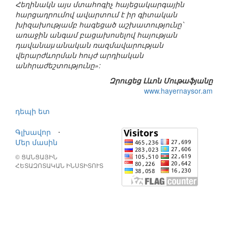
Հեղինակն այս մտահոգիչ հայեցակարգային
հարցադրումով ավարտում է իր գիտական
խիզախությամբ հագեցած աշխատությունը՝
առաջին անգամ բացախոսելով հայության
դավանաμանական ռազմավարության
վերարժևորման հույժ արդիական
անհրաժեշտությունը»:
Զրուցեց Լևոն Մութաֆյանը
www.hayernaysor.am
դեպի ետ
Գլխավոր
⋅
Մեր մասին
© ՑԱՆՑԱՅԻՆ
ՀԵՏԱԶՈՏԱԿԱՆ ԻՆՍՏԻՏՈՒՏ