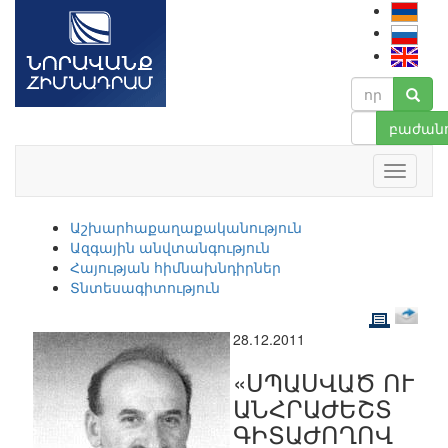
բաժանո
Աշխարհաքաղաքականություն
Ազգային անվտանգություն
Հայության հիմնախնդիրներ
Տնտեսագիտություն
28.12.2011
«ՍՊԱՍՎԱԾ ՈՒ
ԱՆՀՐԱԺԵՇՏ
ԳԻՏԱԺՈՂՈՎ