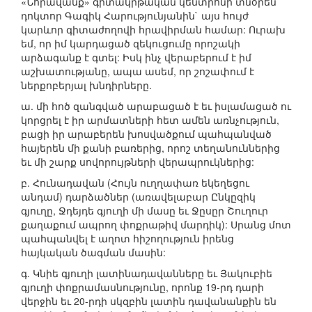
«Նորավանք» գիտակրթական կենտրոնի տնօրեն
դոկտոր Գագիկ Հարությունյանին` այս հույժ
կարևոր գիտաժողովի հրավիրման համար: Ուրախ
եմ, որ իմ կարդացած զեկուցումը որոշակի
արձագանք է գտել: Իսկ ինչ վերաբերում է իմ
աշխատությանը, ապա ասեմ, որ շոշափում է
ներքոբերյալ խնդիրները.
ա. մի հոծ զանգված արաբացած է եւ իսլամացած ու
կորցրել է իր արմատների հետ ամեն առնչություն,
բացի իր արաբերեն խոսվածքում պահպանված
հայերեն մի քանի բառերից, որոշ տեղանուններից
եւ մի շարք սովորույթների վերապրուկներից:
բ. Հունադավան (Հույն ուղղափառ եկեղեցու
անդամ) դարձածներ (առավելաբար Ընկըզիկ
գյուղը, Ջդեյդե գյուղի մի մասը եւ Ջըսըր Շուղուր
քաղաքում ապրող փոքրաթիվ մարդիկ): Սրանց մոտ
պահպանվել է աղոտ հիշողություն իրենց
հայկական ծագման մասին:
գ. Կնիե գյուղի լատինադավանները եւ Յակուբիե
գյուղի փոքրամասնությունը, որոնք 19-րդ դարի
վերջին եւ 20-րդի սկզբին լատին դավանանքին են