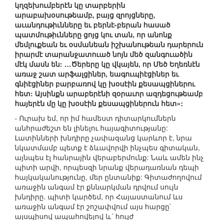
կղզեխումբերէն կը տարբերին
արաբախօսութեամբ, բայց զրոյցները,
աւանդութիւնները եւ բերնէ-բերան հասած
պատմութիւնները ցոյց կու տան, որ անոնք
մեմլուքեան եւ օսմանեան իշխանութեան դարերուն
իրարմէ տարանջատուած նոյն մեծ զանգուածին
մէկ մասն են: …Ծերերը կը վկայեն, որ Մեծ Եղեռնէն
առաջ շատ արֆալցիներ, եագուպիէցիներ եւ
գնիէցիներ բարբառով կը խօսէին քեսապցիներու
հետ: Այսինքն արաբերէնի զօրաւոր ազդեցութեամբ
հայերէն մը կը խօսէին քեսապցիներուն հետ»:
- Ուրախ եմ, որ իմ համեստ դիտարկումներն
անհրաժեշտ են լինելու հայագիտությանը:
Լատինների խնդիրը չափազանց կարևոր է, նրա
նկատմամբ պետք է ձևավորվի ինչպես գիտական,
այնպես էլ հանրային վերաբերմունք: Նաև ամեն ինչ
պիտի արվի, որպեսզի նրանք վերադառնան դեպի
հայկականությունը, մեր ընտանիք: Գիտաժողովում
առաջին անգամ էր քննարկման դրվում սույն
խնդիրը. պիտի կարծեմ, որ Հայաստանում ևս
առաջին անգամ էր շոշափվում այս հարցը`
այսպիսով ապահովելով և´ հույժ