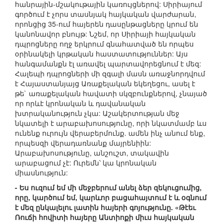
հանրային-մշակութային կառույցներով: Սիրիայում
գործում է չորս տասնյակ հայկական վարժարան,
որոնցից 35-ում հայերեն դասընթացները կրում են
կանոնավոր բնույթ: Նշեմ, որ Սիրիայի հայկական
դպրոցները ողջ երկրում գնահատված են որպես
օրինակելի կրթական հաստատություններ: Այս
հանգամանքն էլ առավել պարտավորեցնում է մեզ:
Հալեպի դպրոցների մի զգալի մասն առաջնորդվում
է Հայաստանյայց Առաքելական եկեղեցու, ասել է
թե` առաքելական հավատի սկզբունքներով, չնայած
որ որևէ կրոնական և դավանական
խտրականություն չկա: Աշակերտության մեջ
նկատելի է արաբախոսությունը, որի նկատմամբ ևս
ունենք ուրույն վերաբերմունք. ամեն ինչ անում ենք,
որպեսզի վերադառնանք մայրենիին:
Արաբախոսությունը, անշուշտ, տակավին
արաբացում չէ: Ուրեմն՝ կա կրոնական
միասնություն:
- Ես ուզում եմ մի մեջբերում անել ձեր զեկուցումից,
որը, կարծում եմ, կարևոր բացահայտում է և օգնում
է մեզ ընկալելու լատին հայերի գոյությունը. «Թէեւ
Ռուճի հովիտի հայերը Անտիոքի միւս հայկական