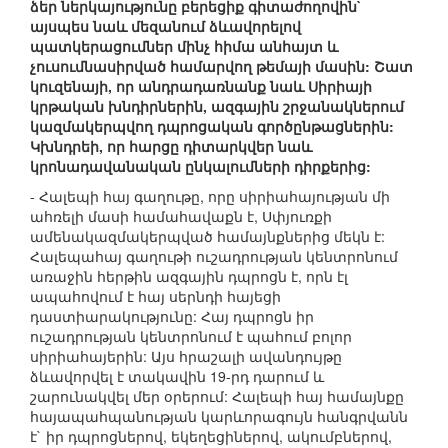
ձեր ներկայությունը բերեցիք գիտաժողովին`
այսպես նաև մեզանում ձևավորելով
պատկերացումներ մինչ հիմա անհայտ և
չուսումնասիրված համարվող թեմայի մասին: Շատ
կուզենայի, որ անդրադառնանք նաև Սիրիայի
կրթական խնդիրներին, ազգային շրջանակներում
կազմակերպվող դպրոցական գործընթացներին:
Կխնդրեի, որ հարցը դիտարկվեր նաև
կրոնադավանական ընկալումների դիրքերից:
- Հալեպի հայ գաղութը, որը սիրիահայության մի
ահռելի մասի համահավաքն է, Սփյուռքի
ամենակազմակերպված համայնքներից մեկն է:
Հալեպահայ գաղութի ուշադրության կենտրոնում
առաջին հերթին ազգային դպրոցն է, որն էլ
ապահովում է հայ սերնդի հայեցի
դաստիարակությունը: Հայ դպրոցն իր
ուշադրության կենտրոնում է պահում բոլոր
սիրիահայերին: Այս հրաշալի ավանդույթը
ձևավորվել է տակավին 19-րդ դարում և
շարունակվել մեր օրերում: Հալեպի հայ համայնքը
հայապահպանության կարևորագույն հանգրվանն
է` իր դպրոցներով, եկեղեցիներով, ակումբներով,