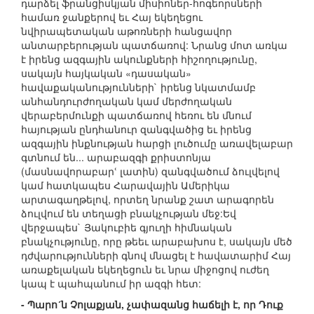
դարձել ֆրանցիսկյան միսիոներ-հոգեորսների
համառ ջանքերով եւ Հայ եկեղեցու
նվիրապետական աթոռների հանցավոր
անտարբերության պատճառով: Նրանց մոտ առկա
է իրենց ազգային ակունքների հիշողությունը,
սակայն հայկական «դասական»
հավաքականությունների` իրենց նկատմամբ
անհանդուրժողական կամ մերժողական
վերաբերմունքի պատճառով հեռու են մնում
հայության ընդհանուր զանգվածից եւ իրենց
ազգային ինքնության հարցի լուծումը առավելաբար
գտնում են... արաբազգի քրիստոնյա
(մասնավորաբարՙ լատին) զանգվածում ձուլվելով
կամ հատկապես Հարավային Ամերիկա
արտագաղթելով, որտեղ նրանք շատ արագորեն
ձուլվում են տեղացի բնակչության մեջ:Եվ
վերջապես` Յակուբիե գյուղի հիմնական
բնակչությունը, որը թեեւ արաբախոս է, սակայն մեծ
դժվարությունների գնով մնացել է հավատարիմ Հայ
առաքելական եկեղեցուն եւ նրա միջոցով ուժեղ
կապ է պահպանում իր ազգի հետ:
- Պարո´ն Չոլաքյան, չափազանց հաճելի է, որ Դուք