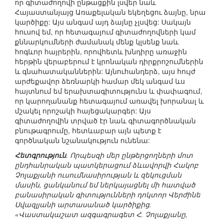
որ գիտաժողովի ընթացքին լսվեր նաև
Հայաստանյայց Առաքելական եկեղեցու ձայնը, նրա
կարծիքը: Այս անգամ այդ ձայնը չլսվեց: Սակայն
հուսով եմ, որ հետագայում գիտաժողովների կամ
քննարկումների ժամանակ մենք կլսենք նաև
հոգևոր հայրերին, որովհետև խնդիրը առաջին
հերթին վերաբերում է կրոնական դիրքրոշումներին
և գնահատականներին: Այնուհանդերձ, այս հույժ
արժեքավոր ձեռնարկի համար մեկ անգամ ևս
հայտնում եմ երախտագիտությունս և փափագում,
որ կարողանանք հետագայում առավել խորանալ և
մշակել որոշակի հայեցակարգեր: Այս
գիտաժողովին տրված էր նաև գիտագործնական
բնութագրումը, հետևաբար այն պետք է
գործնական նշանակություն ունենա:
Հետգրություն
. Որպեսզի մեր ընթերցողների մոտ
ընդհանրական պատկերացում ձևավորվի Հակոբ
Չոլաքյանի ուսումնասիրության և զեկուցման
մասին, ցանկանում եմ ներկայացնել մի հատված
բանասիրական գիտությունների դոկտոր Վերժինե
Սվազլյանի արտասանած կարծիքից.
«Վաստակաշատ ազգագրագետ Հ. Չոլաքյանը,