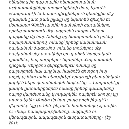
հենվելով իր դաշտային հետազոտական
աշխատանքների արդյունքների վրա, նշում է.
«Եագուպիէի եւ եագուպիէցիներուն կեանքին մէջ
դրական շատ μան ըլլալը կը նկատեն գիւղին եւ
մօտակայ Գնիէի լատին համայնքի զաւակները,
որոնց շատերուն մէջ ազգային ապրումներու
զարթօնք մը կայ: Ոմանք կը հպարտանան իրենց
հայարմատներով, ոմանք՝ իրենց մականուան
հայկական ծագումով, ոմանք տուներու մէջ
հայկական յիշատակներ կը պահեն՝ հայկական
դրամներ, հայ սուրբերու նկարներ, Հայաստանի
դրօշակ: Վերջերս գնիէցիներէն ոմանք կը
քաջալերեն հայ աղջկայ, հայերէն գիտցող հայ
աղջկայ հետ ամուսնութիւնը՝ որպէսզի ընտանեկան
յարկէն ներս վերականգնի հայերէնը: …Եագուպիէցի
լատին ընտանիքներէն ոմանք իրենց զաւակները
հայոց վարժարանը կ’ուղարկեն, հայերէն սորվիլ կը
պահանջեն: Անթեղ մը կայ, բայց բոցի ինչպէ՞ս
վերածել: Ելք չունին. ինչպէ՞ս համատեղել «լատին»
ու «հայ» հասկացութինները, ազգային ու
վերազգային, ապազգային գաղափարները» (էջ
201):