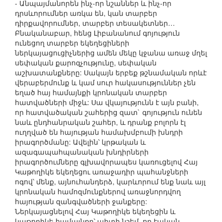
- Անպայմանորեն ինչ-որ նշաններ և ինչ-որ
դրսևորումներ առկա են, կան տարբեր
դիրքավորումներ, տարբեր տեսակետներ…
Բնականաբար, հենց Լիբանանում գոյություն
ունեցող տարբեր եկեղեցիների
ներկայացուցիչներից ամեն մեկը կջանա առաջ մղել
սեփական քարոզչությունը, սեփական
աշխատանքները: Սակայն երբեք թշնամական որևէ
վերաբերմունք և կամ սուր հակասություններ չեն
եղած հայ համայնքի կրոնական տարբեր
հատվածների միջև: Սա վկայությունն է այն բանի,
որ հատվածական շահերից զատ` գոյություն ունեն
նաև ընդհանրական շահեր, և դրանք բոլորն էլ
ուղղված են հայության համախմբումի խնդրի
իրագործմանը: Ավելին՝ կրթական և
ազագապահպանական խնդիրների
իրագործումները գլխավորապես կառուցելով Հայ
Կաթողիկե եկեղեցու առաջադիր պահանջների
ոգով՝ մենք, այնուհանդերձ, կարևորում ենք նաև այլ
կրոնական համոզմունքներով առաջնորդվող
հայության զանգվածների ջանքերը:
Ներկայացնելով Հայ Կաթողիկե եկեղեցին և
կաթողիկե համայնքը՝ պիտի նշեմ, որ էական