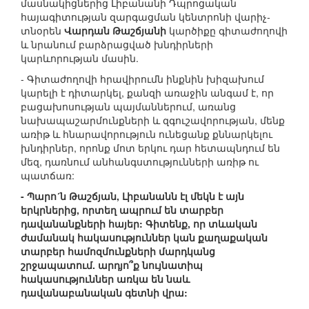
մասնակիցներից Լիբանանի Դպրոցական
հայագիտության զարգացման կենտրոնի վարիչ-
տնօրեն
Վարդան Թաշճյանի
կարծիքը գիտաժողովի
և նրանում բարձրացված խնդիրների
կարևորության մասին.
- Գիտաժողովի հրավիրումն ինքնին խիզախում
կարելի է դիտարկել, քանզի առաջին անգամ է, որ
բացախոսության պայմաններում, առանց
նախապաշարմունքների և զգուշավորության, մենք
առիթ և հնարավորություն ունեցանք քննարկելու
խնդիրներ, որոնք մոտ երկու դար հետապնդում են
մեզ, դառնում անհանգստությունների առիթ ու
պատճառ:
- Պարո´ն Թաշճյան, Լիբանանն էլ մեկն է այն
երկրներից, որտեղ ապրում են տարբեր
դավանանքների հայեր: Գիտենք, որ տևական
ժամանակ հակասություններ կան քաղաքական
տարբեր համոզմունքների մարդկանց
շրջապատում. արդյո՞ք նույնատիպ
հակասություններ առկա են նաև
դավանաբանական գետնի վրա: