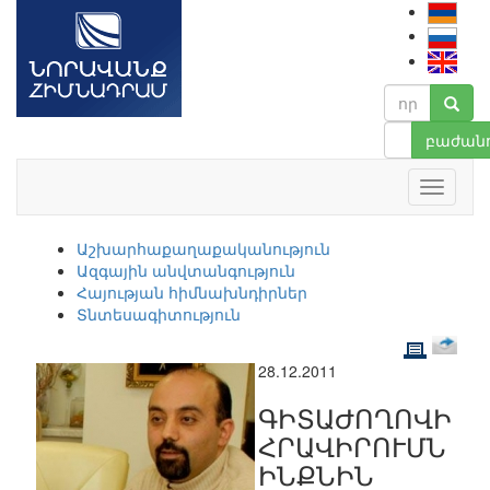
բաժանո
Աշխարհաքաղաքականություն
Ազգային անվտանգություն
Հայության հիմնախնդիրներ
Տնտեսագիտություն
28.12.2011
ԳԻՏԱԺՈՂՈՎԻ
ՀՐԱՎԻՐՈՒՄՆ
ԻՆՔՆԻՆ