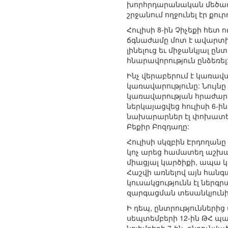
խորհրդարանական մեծամաս
շրջանում ողջունել էր քո
Հուլիսի 8-ին Չիչեքի հե
ճգնաժամը մոտ է ավարտին
լինելուց եւ միջանկյալ 
հնարավորություն ընձեռել
Ինչ վերաբերում է կառավ
կառավարությունը: Նույն
կառավարության հրաժարակ
ներկայացվեց հուլիսի 6-ին
նախարարներ էլ փոխատեղո
Բեքիր Բոզդաղը:
Հուլիսի սկզբին Էրդողան
կոչ արեց համատեղ աշխատ
միացյալ կարծիքի, ապա 
Հաշվի առնելով այն հանգա
կուսակցությունն էլ նե
զարգացման տեսանկյունի
Ի դեպ, ընտրություններից
սեպտեմբերի 12-ին ԹՀ պա