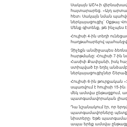
Սակայն ԱՇԿ-ի վերնախավ
հայտարարեց. «Այդ արտահ
հետ։ Սակայն նման պահվա
ներկայացուցիչ` Օքթայ Վու
Մենք գիտենք, թե ինչպես 
Հուլիսի 4-ին տեղի ունեց
հաղթահարելով պահանջվո
Չիչեքն անմիջապես ձեռն
հարթմանը: Հուլիսի 7-ին 
Հասիփ Քափլանի, իսկ հաջ
ստիպված էր եղել անձամբ զ
ներկայացուցիչներ Շերաֆե
Հուլիսի 6-ին թուրքակա
սպառվում է հուլիսի 15-ի
մեկ ամսվա ընթացքում, 
պատգամավորական լիազոր
Դա նշանակում էր, որ երդ
պատգամավորները պետք է կ
նիստերը։ Եթե պատգամավո
ապա երեք ամսվա ընթացքո