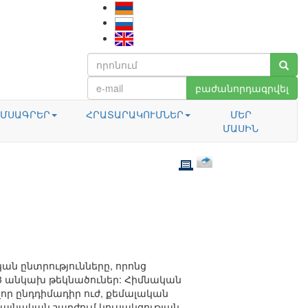
բաժանորդագրվել
ՄՍԱԳՐԵՐ
ՀՐԱՏԱՐԱԿՈՒՄՆԵՐ
ՄԵՐ
ՄԱՍԻՆ
ան ընտրությունները, որոնց
203 անկախ թեկնածուներ: Հիմնական
վոր ընդդիմադիր ուժ, քեմալական
գայնական շարժում կուսակցության