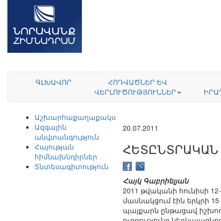
ԳԼԽԱՎՈՐ
ՀՈԴՎԱԾՆԵՐ ԵՎ
ՎԵՐԼՈՒԾՈՒԹՅՈՒՆՆԵՐ
ԻՐԱ
Աշխարհաքաղաքականություն
Ազգային
20.07.2011
անվտանգություն
ՀԵՏԸՆՏՐԱԿԱՆ
Հայության
հիմնախնդիրներ
Տնտեսագիտություն
Հայկ Գաբրիելյան
2011 թվականի հունիսի 1
մասնակցում էին երկրի 15
պայքարն ընթացավ իշխող 
ուղղությունը ներկայացն