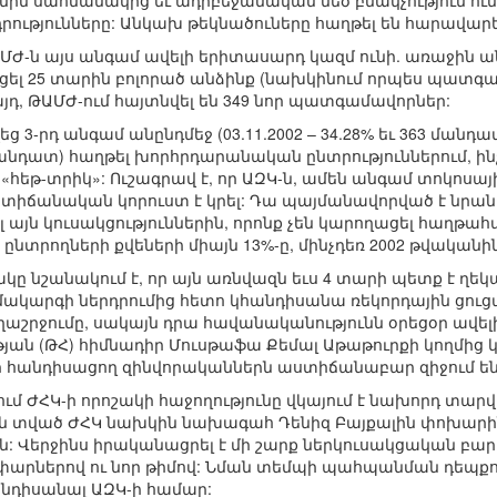
ին սահմանակից եւ ադրբեջանական մեծ բնակչություն ունեց
ւթյունները: Անկախ թեկնածուները հաղթել են հարավարեւ
 ԹԱՄԺ-ն այս անգամ ավելի երիտասարդ կազմ ունի. առաջին
ացել 25 տարին բոլորած անձինք (նախկինում որպես պատգ
յդ, ԹԱՄԺ-ում հայտնվել են 349 նոր պատգամավորներ:
ց 3-րդ անգամ անընդմեջ (03.11.2002 – 34.28% եւ 363 մանդատ
27 մանդատ) հաղթել խորհրդարանական ընտրություններում, ի
եթ-տրիկ»: Ուշագրավ է, որ ԱԶԿ-ն, ամեն անգամ տոկոսային
իճանական կորուստ է կրել: Դա պայմանավորված է նրանով
լ այն կուսակցություններին, որոնք չեն կարողացել հաղթ
 ընտրողների քվեների միայն 13%-ը, մինչդեռ 2002 թվականին
կը նշանակում է, որ այն առնվազն եւս 4 տարի պետք է ղեկ
կարգի ներդրումից հետո կհանդիսանա ռեկորդային ցուցա
շրջումը, սակայն դրա հավանականությունն օրեցօր ավելի է
յան (ԹՀ) հիմնադիր Մուսթաֆա Քեմալ Աթաթուրքի կողմից 
անդիսացող զինվորականներն աստիճանաբար զիջում են 
ում ԺՀԿ-ի որոշակի հաջողությունը վկայում է նախորդ տա
տված ԺՀԿ նախկին նախագահ Դենիզ Բայքալին փոխարինա
 Վերջինս իրականացրել է մի շարք ներկուսակցական բար
փարներով ու նոր թիմով: Նման տեմպի պահպանման դեպքու
հանդիսանալ ԱԶԿ-ի համար: