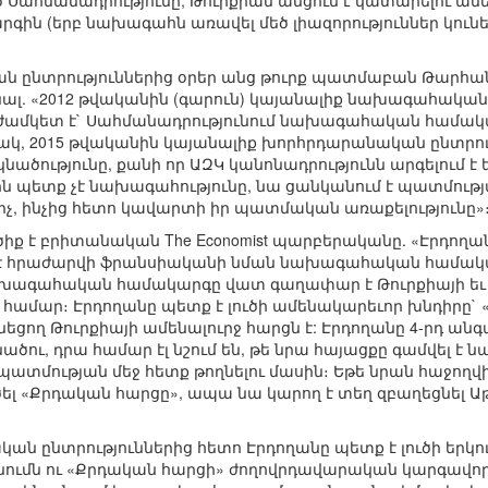
ված Սահմանադրությունը, Թուրքիան անցում է կատարելու 
 (երբ նախագահն առավել մեծ լիազորություններ կունեն
 ընտրություններից օրեր անց թուրք պատմաբան Թարհան 
լ. «2012 թվականին (գարուն) կայանալիք նախագահական ը
 ժամկետ է` Սահմանադրությունում նախագահական համակար
ակ, 2015 թվականին կայանալիք խորհրդարանական ընտրու
ածությունը, քանի որ ԱԶԿ կանոնադրությունն արգելում է
 պետք չէ նախագահությունը, նա ցանկանում է պատմությ
չ, ինչից հետո կավարտի իր պատմական առաքելությունը»
 է բրիտանական The Economist պարբերականը. «Էրդողան
 է հրաժարվի ֆրանսիականի նման նախագահական համակա
խագահական համակարգը վատ գաղափար է Թուրքիայի եւ հն
ի համար։ Էրդողանը պետք է լուծի ամենակարեւոր խնդիրը` 
նեցող Թուրքիայի ամենալուրջ հարցն է: Էրդողանը 4-րդ ան
ւ, դրա համար էլ նշում են, թե նրա հայացքը գամվել է 
պատմության մեջ հետք թողնելու մասին։ Եթե նրան հաջող
ծել «Քրդական հարցը», ապա նա կարող է տեղ զբաղեցնել Աթ
ան ընտրություններից հետո Էրդողանը պետք է լուծի երկո
նումն ու «Քրդական հարցի» ժողովրդավարական կարգավորո