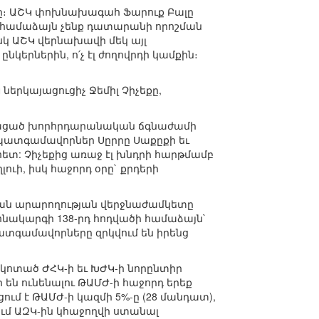
քը։ ԱՇԿ փոխնախագահ Ֆարուք Բալը
ս համաձայն չենք դատարանի որոշման
սկ ԱՇԿ վերնախավի մեկ այլ
ընկերներին, ո՛չ էլ ժողովրդի կամքին։
 ներկայացուցիչ Ջեմիլ Չիչեքը,
աջացած խորհրդարանական ճգնաժամի
դ պատգամավորներ Սըրրը Սաքըքի եւ
հետ: Չիչեքից առաջ էլ խնդրի հարթմամբ
լուի, իսկ հաջորդ օրը` քրդերի
ման արարողության վերջնաժամկետը
նոնակարգի 138-րդ հոդվածի համաձայն`
տգամավորները զրկվում են իրենց
յկոտած ԺՀԿ-ի եւ ԽԺԿ-ի նորընտիր
ի են ունենալու ԹԱՄԺ-ի հաջորդ երեք
ւմ է ԹԱՄԺ-ի կազմի 5%-ը (28 մանդատ),
ում ԱԶԿ-ին կհաջողվի ստանալ