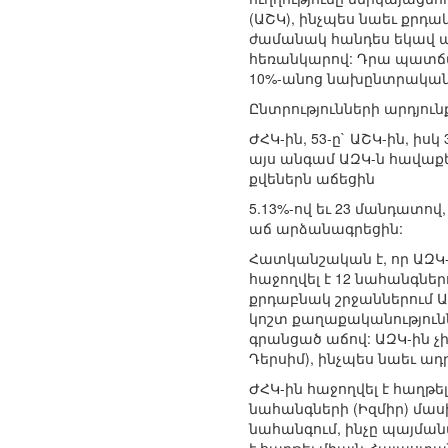
(ԱՇԿ), ինչպես նաեւ քրդա
ժամանակ հանդես եկավ ա
հեռանկարով: Դրա պատճառ
10%-անոց նախընտրական շ
Ընտրությունների արդյուն
ԺՀԿ-ին, 53-ը` ԱՇԿ-ին, ի
այս անգամ ԱԶԿ-ն հավաքե
քվեներն աճեցին
5.13%-ով եւ 23 մանդատով
աճ արձանագրեցին:
Հատկանշական է, որ ԱԶԿ-ն 
հաջողվել է 12 նահանգնե
քրդաբնակ շրջաններում Ա
կոշտ քաղաքականությունն
գրանցած աճով: ԱԶԿ-ին 
Դերսիմ), ինչպես նաեւ ա
ԺՀԿ-ին հաջողվել է հաղթ
նահանգների (Իզմիր) մասին
նահանգում, ինչը պայմանա