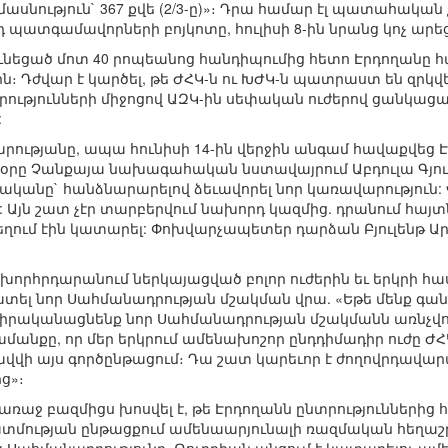
նություն` 367 քվե (2/3-ը)»։ Դրա համար էլ պատահական չ
ւրդ պատգամավորների բոյկոտը, հուլիսի 8-ին նրանց կոչ ար
տ ունեցած մոտ 40 րոպեանոց հանդիպումից հետո Էրդողան
։ Դժվար է կարծել, թե ԺՀԿ-ն ու ԽԺԿ-ն պատրաստ են զրկ
ընտրությունների միջոցով ԱԶԿ-ին սեփական ուժերով ցանկա
:
արությանը, ապա հունիսի 14-ին վերջին անգամ հավաքվեց 
ը օրը Չանքայա նախագահական նստավայրում Աբդուլա Գյուլ
անը` հանձնարարելով ձեւավորել նոր կառավարություն: Վ
: Այն շատ չէր տարբերվում նախորդ կազմից. դրանում հայտնվ
ւմ էին կատարել: Փոխվարչապետեր դարձան Բյուլենթ Արըն
ը խորհրդարանում ներկայացված բոլոր ուժերին եւ երկրի
ել նոր Սահմանադրության մշակման վրա. «Եթե մենք գանք
կիրականացնենք նոր Սահմանադրության մշակմանն առնչվող
մանքը, որ մեր երկրում ամենախոշոր ընդդիմադիր ուժը ԺՀԿ-
րգրավվի այս գործընթացում։ Դա շատ կարեւոր է ժողովրդ
ց»։
 առաջ բազմիցս խոսվել է, թե Էրդողանն ընտրություններից 
տմության ընթացքում ամենաարյունալի ռազմական հեղաշր