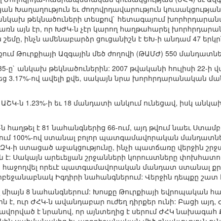
կան Խաղաղություն եւ ժողովրդավարություն կուսակցության 
նկախ թեկնածուների տեսքով` հետագայում խորհրդարանա
ն այն էր, որ ԽԺԿ-ն չէր կարող հաղթահարել խորհրդարա
եմը, ինչն ամենաբարձր ցուցանիշն է ԵԽ-ի անդամ 47 երկր
քում Թուրքիայի Ազգային մեծ ժողովի (ԹԱՄԺ) 550 մանդատներ
սկ 35-ը` անկախ թեկնածուներին: 2007 թվականի հուլիսի 22-
ց 3.17%-ով ավելի քվե, սակայն նրա խորհրդարանական մա
, ԱՇԿ-ն 1.23%-ի եւ 18 մանդատի անկում ունեցավ, իսկ անկա
հաղթել է 81 նահանգներից 66-ում, այդ թվում նաեւ Ստամբու
րում 100%-ով ստանալ բոլոր պատգամավորական մանդատներ
ԶԿ-ի ստացած աջակցությունը, ինչի պատճառը վերջին շրջ
 է: Սակայն արեւելյան շրջանների կորուստները փոխհատու
չի հաջողվել որեւէ պատգամավորական մանդատ ստանալ քր
դրբեջանաբնակ Իգդիրի նահանգներում: Վերջին դեպքը շատ 
ել միայն 8 նահանգներում: Խոսքը Թուրքիայի եվրոպական հ
 է, ուր ԺՀԿ-ն ավանդաբար ուժեղ դիրքեր ունի: Բացի այդ, Ժ
վորված է նրանով, որ այնտեղից է սերում ԺՀԿ նախագահ Ք