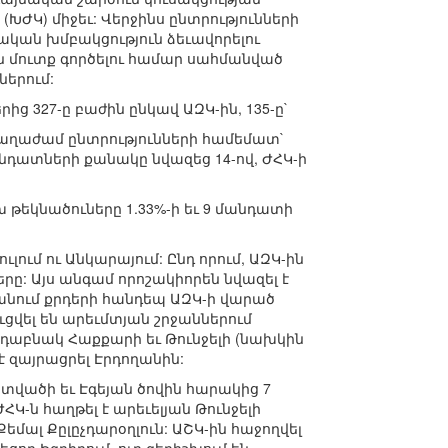
(ԽԺԿ) միջեւ: Վերջինս ընտրությունների
կան խմբակցություն ձեւավորելու
ն մուտք գործելու համար սահմանված
ներում:
ից 327-ը բաժին ընկավ ԱԶԿ-ին, 135-ը`
ի վաղաժամ ընտրությունների համեմատ`
նդատների քանակը նվազեց 14-ով, ԺՀԿ-ի
խ թեկնածուները 1.33%-ի եւ 9 մանդատի
լում ու Անկարայում: Ընդ որում, ԱԶԿ-ին
ը: Այս անգամ որոշակիորեն նվազել է
անում քրդերի հանդեպ ԱԶԿ-ի վարած
ցվել են արեւմտյան շրջաններում
դաբնակ Հաքքարի եւ Թունջելի (նախկին
է զայրացրել Էրդողանին:
ատվածի եւ Էգեյան ծովին հարակից 7
ՀԿ-ն հաղթել է արեւելյան Թունջելի
եմալ Քըլըչդարօղլուն: ԱՇԿ-ին հաջողվել