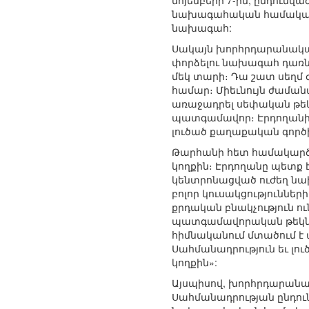
նոյեմբերի 7-ին, ընդուն
նախագահական համակարգին
նախագահ:
Սակայն խորհրդարանական
փորձելու նախագահ դառնա
մեկ տարի։ Դա շատ սեղմ
համար։ Միեւնույն ժաման
առաջադրել սեփական թեկն
պատգամավոր։ Էրդողանին
լուծած քաղաքական գործի
Թարհանի հետ համակարծիք
կողքին։ Էրդողանը պետք
կենտրոնացված ուժեղ նա
բոլոր կուսակցություններ
քրդական բնակչություն ու
պատգամավորական թեկնածո
հիմնականում մտածում է 
Սահմանադրություն եւ լու
կողքին»:
Այսպիսով, խորհրդարանակ
Սահմանադրության ընդու