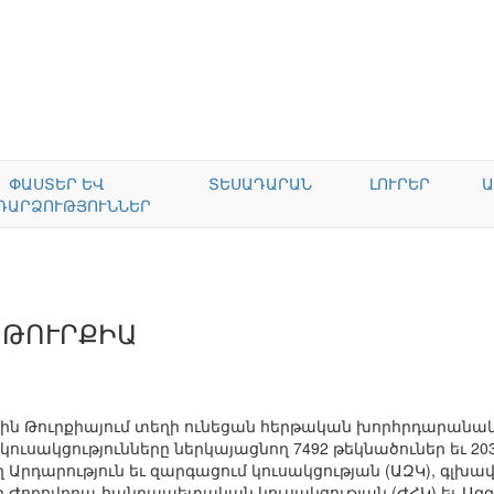
ՓԱՍՏԵՐ ԵՎ
ՏԵՍԱԴԱՐԱՆ
ԼՈՒՐԵՐ
Ա
ԴԱՐՁՈՒԹՅՈՒՆՆԵՐ
 ԹՈՒՐՔԻԱ
2-ին Թուրքիայում տեղի ունեցան հերթական խորհրդարանակ
 կուսակցությունները ներկայացնող 7492 թեկնածուներ եւ 
Արդարություն եւ զարգացում կուսակցության (ԱԶԿ), գլխա
ող Ժողովրդա-հանրապետական կուսակցության (ԺՀԿ) եւ Ազ