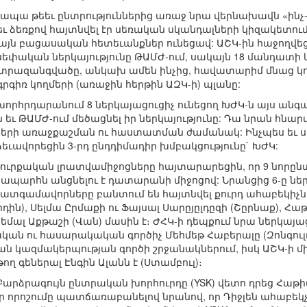
ն, ապա թեեւ ընտրություններից առաջ նրա վերնախավն «ինչ
թեւ ձեռքով հայտնվել էր սեռական սկանդալների կիզակետու
այն բացասական հետեւանքներ ունեցավ: ԱՇԿ-ին հաջողվ
սեփական ներկայությունը ԹԱՄԺ-ում, սակայն 18 մանդատի կ
նտրազանգվածը, անկախ ամեն ինչից, հավատարիմ մնաց կո
րգիռ կողմերի (առաջին հերթին ԱԶԿ-ի) պլանը:
խորհրդարանում 8 ներկայացուցիչ ունեցող ԽԺԿ-ն այս ան
եւ ԹԱՄԺ-ում մեծացնել իր ներկայությունը: Դա նրան հնարա
ծերի առաջքաշման ու հաստատման ժամանակ: Ինչպես եւ ս
եւավորեցին 3-րդ ընդդիմադիր խմբակցությունը` ԽԺԿ:
 թուրքական լրատվամիջոցները հայտարարեցին, որ 9 նո
րհն անցնելու է դատարանի միջոցով: Նրանցից 6-ը ներկայ
պատգամավորները բանտում են հայտնվել քուրդ ահաբեկիչն
արդին), Սելմա Ըրմաքի ու Ֆայսալ Սարըյըլդըզի (Շըրնաք), Հա
Քեմալ Աքթաշի (Վան) մասին է։ ԺՀԿ-ի դեպքում նրա ներկայ
նական ու հասարակական գործիչ Մեհմեթ Հաբերալը (Զոնգուլ
ն կազմակերպության գործի շրջանակներում, իսկ ԱՇԿ-ի միա
 գեներալ Էնգին Ալանն է (Ստամբուլ)։
ի Բարձրագույն ընտրական խորհուրդը (YSK) վետո դրեց Հ
իր որոշումը պատճառաբանելով նրանով, որ Դիջլեն ահաբեկչ