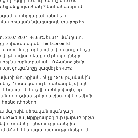
ող Իգդիրում, ուր գերիշխում են
ելյան քրդաբնակ 7 նահանգներում:
 անգամ խորհրդարան անցնելու
ամավորական նվազագույն տարիք էր
, 22.07.2007–46.66% եւ 341 մանդատ,
նչը բրիտանական The Economist
 առումով բարելավելով իր ցուցանիշը,
, թե տվյալ դեպքում ընտրողները
ահարել նախընտրական 10%-անոց շեմը.
 այդ ցուցանիշը կազմել էր 43%:
ավարի Թուրքիան, ինչը 1946 թվականին
նիշ: Դրան կարող է խանգարել միայն
 նվազում` հաշվի առնելով այն, որ
կանխորոշված երկրի աշխարհիկ ռեժիմի
իրենց դիրքերը:
րվա մայիսին սեռական սկանդալի
ծ Քեմալ Քըլըչդարօղլուի վարած ճիշտ
եփոխումներ` ընտրություններին
մ ժՀԿ-ն հետագա ընտրություններում