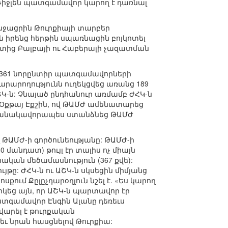
 Դիջլեն պատգամավոր կարող է դառնալ
ռաջացրին Թուրքիայի տարբեր
րն իրենց հերթին սպառնացին բոյկոտել
տից Բալբայի ու Հաբերալի չազատման
վ 361 նորընտիր պատգամավորների
րարողությունն ուղեկցվեց առանց 189
Կ-ն: Չնայած ընդհանուր առմամբ ԺՀԿ-ն
 Օքթայ Էքշին, ով ԹԱՄԺ ամենատարեց
ամանակավորապես ստանձնեց ԹԱՄԺ
 ԹԱՄԺ-ի գործունեությանը: ԹԱՄԺ-ի
մանդատ) թույլ էր տալիս ոչ միայն
ական մեծամասնություն (367 քվե):
յթը: ԺՀԿ-ն ու ԱՇԿ-ն սկսեցին միմյանց
ում Քըլըչդարօղլուն նշել է. «Ես կարող
րկեց այն, որ ԱՇԿ-ն պարտավոր էր
պատգամավոր Էնգին Ալանը դեռեւս
վարել է թուրքական
եւ նրան հասցնելով Թուրքիա: