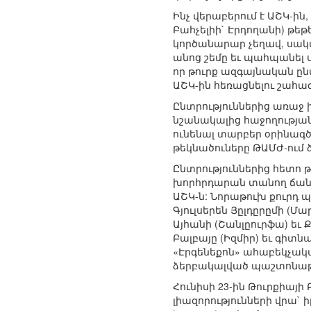
Ինչ վերաբերում է ԱՇԿ-ի
Բահչելիի` Էրդողանի) թե
կործանարար չեղավ, սակ
անոց շեմը եւ պահպանել 
որ թուրք ազգայնական ը
ԱՇԿ-ին հեռացնելու շահագ
Ընտրություններից առաջ 
նշանակալից հաջողության 
ունենալ տարբեր օրինագ
թեկնածուները ԹԱՄԺ-ում ձ
Ընտրություններից հետո
խորհրդարան տանող ճանապա
ԱՇԿ-ն: Նորաթուխ քուրդ 
Գյուլսերեն Յըլդըրըմի (Մ
Այհանի (Շանլըուրֆա) եւ 
Բալբայը (Իզմիր) եւ գիտ
«Էրգենեքոն» ահաբեկչակա
ձերբակալված պաշտոնաթող
Հունիսի 23-ին Թուրքիայ
լիազորությունների վրա` 