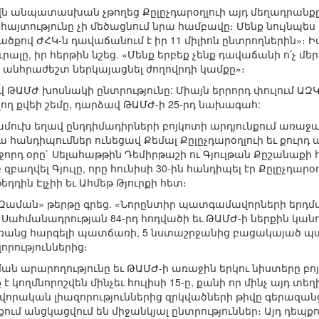
ն անպատասխան չթողեց Քըլըչդարօղլուի այդ մեղադրան
այտությունը չի մեծացնում նրա համբավը։ Մենք նույնպե
ծքով ԺՀԿ-ն դավաճանում է իր 11 միլիոն ընտրողներին»։ Ի
րալը, իր հերթին նշեց. «Մենք երբեք չենք դավաճանի ո՛չ մեր 
է անհրաժեշտ ներկայացնել ժողովրդի կամքը»։
ավ ԹԱՄԺ խոսնակի ընտրությունը: Միայն երրորդ փուլում ԱԶԿ
ղ քվեի շեմը, դարձավ ԹԱՄԺ-ի 25-րդ նախագահ:
ամուխ եղավ ընդդիմադիրների բոյկոտի արդյունքում առ
նա հանդիպումներ ունեցավ Քեմալ Քըլըչդարօղլուի եւ քուր
որդ օրը` Սելահաթթին Դեմիրթաշի ու Գյուլթան Քըշանաքի 
բաղվել Գյուլը, որը հունիսի 30-ին հանդիպել էր Քըլըչդարօղ
դդին Էլչիի եւ Ահմեթ Թյուրքի հետ։
ն «Զաման» թերթը գրեց. «Նորընտիր պատգամավորների երդ
ն։ Սահմանադրության 84-րդ հոդվածի եւ ԹԱՄԺ-ի ներքին կա
առանց հարգելի պատճառի, 5 նստաշրջանից բացակայած պա
ություններից։
ման արարողությունը եւ ԹԱՄԺ-ի առաջին երկու նիստերը բո
ողմնորոշվեն մինչեւ հուլիսի 15-ը, քանի որ մինչ այդ տեղ
րական լիազորություններից զրկվածների թիվը գերազանցո
ւմ անցկացվում են միջանկյալ ընտրություններ։ Այդ դեպք