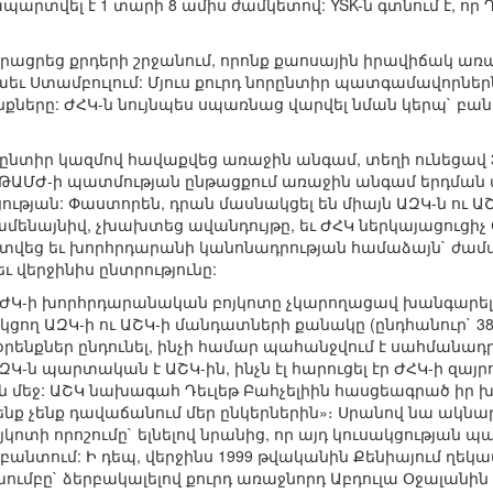
րտվել է 1 տարի 8 ամիս ժամկետով: YSK-ն գտնում է, որ
ձրացրեց քրդերի շրջանում, որոնք քաոսային իրավիճակ ա
նաեւ Ստամբուլում: Մյուս քուրդ նորընտիր պատգամավորնե
երը: ԺՀԿ-ն նույնպես սպառնաց վարվել նման կերպ` բան
նորընտիր կազմով հավաքվեց առաջին անգամ, տեղի ունեցա
 ԹԱՄԺ-ի պատմության ընթացքում առաջին անգամ երդման ա
յան: Փաստորեն, դրան մասնակցել են միայն ԱԶԿ-ն ու ԱՇ
ամենայնիվ, չխախտեց ավանդույթը, եւ ԺՀԿ ներկայացուցիչ
 տվեց եւ խորհրդարանի կանոնադրության համաձայն` ժ
 վերջինիս ընտրությունը:
ու ԽԺԿ-ի խորհրդարանական բոյկոտը չկարողացավ խանգարել
ղ ԱԶԿ-ի ու ԱՇԿ-ի մանդատների քանակը (ընդհանուր` 380 
օրենքներ ընդունել, ինչի համար պահանջվում է սահմանադր
-ն պարտական է ԱՇԿ-ին, ինչն էլ հարուցել էր ԺՀԿ-ի զայրու
մեջ: ԱՇԿ նախագահ Դեւլեթ Բահչելիին հասցեագրած իր խոսք
Մենք չենք դավաճանում մեր ընկերներին»։ Սրանով նա ակնա
յկոտի որոշումը` ելնելով նրանից, որ այդ կուսակցության 
անտում: Ի դեպ, վերջինս 1999 թվականին Քենիայում ղեկա
ւմբը` ձերբակալելով քուրդ առաջնորդ Աբդուլա Օջալանին 