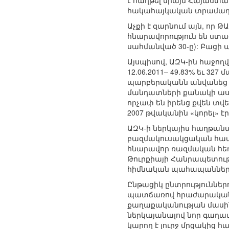
է հաղթել միայն Հայաստան
հակահայկական տրամադրո
Աչքի է զարնում այն, որ
հնարավորություն են ստ
սահմանված 30-ը): Բացի ա
Այսպիսով, ԱԶԿ-ին հաջողվե
12.06.2011– 49.83% եւ 3
պարբերականն անվանեց «հ
մանդատների քանակի աստ
որչափ են իրենց քվեն տվե
2007 թվականին «կորել» էր
ԱԶԿ-ի ներկայիս հաղթանա
բազմակուսակցական համա
հնարավոր ռազմական հեղա
Թուրքիայի Հանրապետութ
հիմնական պահապաններ հ
Ընթացիկ ընտրություններ
պատճառով հրաժարական 
քաղաքականության մասին:
ներկայանալով նոր գաղա
կարող է լուրջ մրցակից 