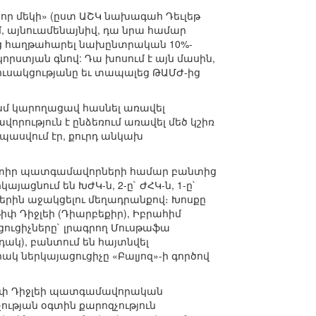
-որ մեկի» (ըստ ԱՇԿ նախագահ Դեւլեթ
մ, այնուամենայնիվ, դա նրա համար
եց հաղթահարել նախընտրական 10%-
որստյան գնով: Դա խոսում է այն մասին,
ւսակցությանը եւ տապալեց ԹԱՄԺ-ից
գամ կարողացավ հասնել առավել
վորություն է ընձեռում առավել մեծ կշիռ
պասվում էր, քուրդ անկախ
րընտիր պատգամավորների համար բանտից
ացնում են ԽԺԿ-ն, 2-ը` ԺՀԿ-ն, 1-ը`
երին աջակցելու մեղադրանքով։ Խոսքը
թիփ Դիջլեի (Դիարբեքիր), Իբրահիմ
ացուցիչները` լրագրող Մուսթաֆա
դակ), բանտում են հայտնվել
կ ներկայացուցիչը «Բալյոզ»-ի գործով
աթիփ Դիջլեի պատգամավորական
ության օգտին քարոզչություն