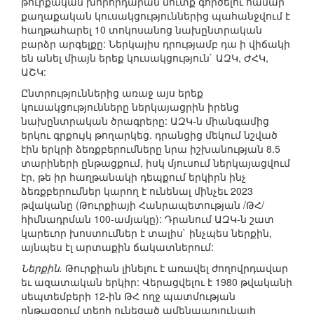
թուրքական խորհրդարան մուտք գործելու համար
քաղաքական կուսակցություններից պահանջվում է
հաղթահարել 10 տոկոսանոց նախընտրական
բարձր արգելքը: Ներկայիս դրությամբ դա ի վիճակի
են անել միայն երեք կուսակցություն` ԱԶԿ, ԺՀԿ,
ԱՇԿ:
Ընտրություններից առաջ այս երեք
կուսակցությունները ներկայացրին իրենց
նախընտրական ծրագրերը: ԱԶԿ-ն միանգամից
երկու գրքույկ թողարկեց. դրանցից մեկում նշված
էին երկրի ձեռքբերումները նրա իշխանության 8.5
տարիների ընթացքում, իսկ մյուսում ներկայացվում
էր, թե իր հաղթանակի դեպքում երկիրն ինչ
ձեռքբերումներ կարող է ունենալ մինչեւ 2023
թվականը (Թուրքիայի Հանրապետության /ԹՀ/
հիմնադրման 100-ամյակը): Դրանում ԱԶԿ-ն շատ
կարեւոր խոստումներ է տալիս` ինչպես ներքին,
այնպես էլ արտաքին ճակատներում:
Ներքին.
Թուրքիան լինելու է առավել ժողովրդավար
եւ ազատական երկիր: Վերացվելու է 1980 թվականի
սեպտեմբերի 12-ին ԹՀ ողջ պատմության
ընթացքում տեղի ունեցած ամենաարյունալի