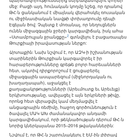
պարտավորություններից ձերբազատվելու փորձի
մեջ: Բացի այդ, հունական կողմը նշեց, որ դրանով
ԹՀ-ն ցանկանում է միայնակ վերահսկել ռուսական
ու միջինասիական նավթի փոխադրումը դեպի
Էգեյան ծով: Չպետք է մոռանալ, որ նեղուցներն
ունեն միջազգային ջրերի կարգավիճակ, իսկ ահա
2
«Ստամբուլյան ջրանցքը»
գտնվելու է բացառապես
Թուրքիայի իրավասության ներքո:
Արտաքին
. Նախ նշվում է, որ ԱԶԿ-ի իշխանության
տարիներին Թուրքիան կարգավորել է իր
հարաբերությունները գրեթե բոլոր հարեւանների
հետ, ակտիվ դիրքորոշում է ցուցաբերել
միջազգային ասպարեզում (միջնորդական ու
խաղաղապահ), աջակցել է
քաղաքակրթությունների (Արեւմուտք եւ Արեւելք)
երկխոսությանը, ավելացել է այն երկրների թիվը,
որոնց հետ վերացվել կամ մեղմացվել է
անցագրային ռեժիմը, հաջող գործունեություն է
ծավալել ՄԱԿ ԱԽ ժամանակավոր անդամի
կարգավիճակում, որի թեկնածության դերում ԹՀ-ն
նորից կներկայանա 2015–2016 թվականներին:
Նշվում է, որ ԹՀ-ն շարունակելու է ԵՄ-ին լիիրավ