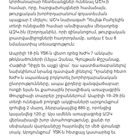
կործանարար հետեւանքներ ունենալ ԱՇԿ-ի
համար, որը, հարցախույզների համաձայն,
թուրքական խորհրդարանում գոյատեւման
պայքար է մղելու: ԱՇԿ նախագահ Դեւլեթ Բահչելին
տեղի ունեցածի համար անմիջապես մեղադրեց
ԱԶԿ-ին (Էրդողանին), որի զինանոցում, թուրքական
լրատվամիջոցների հաղորդմամբ, առկա է եւս 8
նմանատիպ տեսագրություն:
Ապրիլի 18-ին YSK-ն վետո դրեց ԽԺԿ 7 անկախ
թեկնածուների (Լեյլա Զանա, Գյուլթան Քըշանաք,
Հաթիփ Դիջլե եւ այլք) վրա` դա պատճառաբանելով
նախկինում նրանց դատված լինելով: Դրանից հետո
ԽԺԿ-ն սպառնաց բոյկոտել խորհրդարանական
ընտրությունները, ապա քրդերը զանգվածաբար
ոտքի ելան եւ քաոսային իրավիճակ առաջացրին
Թուրքիայի տարբեր շրջաններում: Ապրիլի 19–29-ին
տեղի ունեցած բողոքի ակցիաների արդյունքում
զոհվեց 2 մարդ, ձերբակալվեց 880-ը, որոնցից
կալանվեց 120-ը: Այս ամենն առաջացրեց ԱԶԿ
վերնախավի խոր մտահոգությունը, քանի որ
սեփական վարկանիշը հայտնվել էր մեծ վտանգի
տակ: Արդյունքում` YSK-ն հետքայլ կատարեց եւ