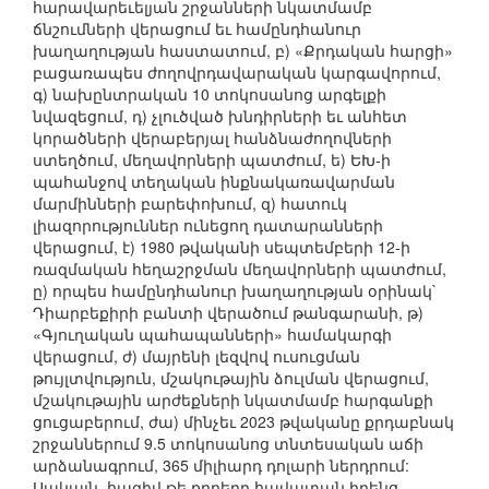
հարավարեւելյան շրջանների նկատմամբ
ճնշումների վերացում եւ համընդհանուր
խաղաղության հաստատում, բ) «Քրդական հարցի»
բացառապես ժողովրդավարական կարգավորում,
գ) նախընտրական 10 տոկոսանոց արգելքի
նվազեցում, դ) չլուծված խնդիրների եւ անհետ
կորածների վերաբերյալ հանձնաժողովների
ստեղծում, մեղավորների պատժում, ե) ԵԽ-ի
պահանջով տեղական ինքնակառավարման
մարմինների բարեփոխում, զ) հատուկ
լիազորություններ ունեցող դատարանների
վերացում, է) 1980 թվականի սեպտեմբերի 12-ի
ռազմական հեղաշրջման մեղավորների պատժում,
ը) որպես համընդհանուր խաղաղության օրինակ`
Դիարբեքիրի բանտի վերածում թանգարանի, թ)
«Գյուղական պահապանների» համակարգի
վերացում, ժ) մայրենի լեզվով ուսուցման
թույլտվություն, մշակութային ձուլման վերացում,
մշակութային արժեքների նկատմամբ հարգանքի
ցուցաբերում, ժա) մինչեւ 2023 թվականը քրդաբնակ
շրջաններում 9.5 տոկոսանոց տնտեսական աճի
արձանագրում, 365 միլիարդ դոլարի ներդրում:
Սակայն, հազիվ թե քրդերը հավատան իրենց