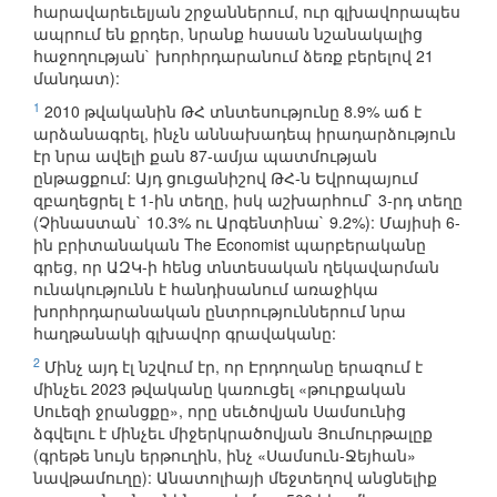
հարավարեւելյան շրջաններում, ուր գլխավորապես
ապրում են քրդեր, նրանք հասան նշանակալից
հաջողության` խորհրդարանում ձեռք բերելով 21
մանդատ):
1
2010 թվականին ԹՀ տնտեսությունը 8.9% աճ է
արձանագրել, ինչն աննախադեպ իրադարձություն
էր նրա ավելի քան 87-ամյա պատմության
ընթացքում: Այդ ցուցանիշով ԹՀ-ն Եվրոպայում
զբաղեցրել է 1-ին տեղը, իսկ աշխարհում` 3-րդ տեղը
(Չինաստան` 10.3% ու Արգենտինա` 9.2%): Մայիսի 6-
ին բրիտանական The Economist պարբերականը
գրեց, որ ԱԶԿ-ի հենց տնտեսական ղեկավարման
ունակությունն է հանդիսանում առաջիկա
խորհրդարանական ընտրություններում նրա
հաղթանակի գլխավոր գրավականը:
2
Մինչ այդ էլ նշվում էր, որ Էրդողանը երազում է
մինչեւ 2023 թվականը կառուցել «թուրքական
Սուեզի ջրանցքը», որը սեւծովյան Սամսունից
ձգվելու է մինչեւ միջերկրածովյան Յումուրթալըք
(գրեթե նույն երթուղին, ինչ «Սամսուն-Ջեյհան»
նավթամուղը): Անատոլիայի մեջտեղով անցնելիք