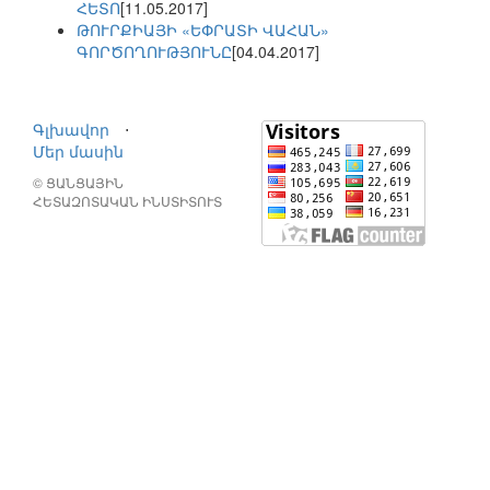
ՀԵՏՈ
[11.05.2017]
ԹՈՒՐՔԻԱՅԻ «ԵՓՐԱՏԻ ՎԱՀԱՆ»
ԳՈՐԾՈՂՈՒԹՅՈՒՆԸ
[04.04.2017]
Գլխավոր
⋅
Մեր մասին
© ՑԱՆՑԱՅԻՆ
ՀԵՏԱԶՈՏԱԿԱՆ ԻՆՍՏԻՏՈՒՏ