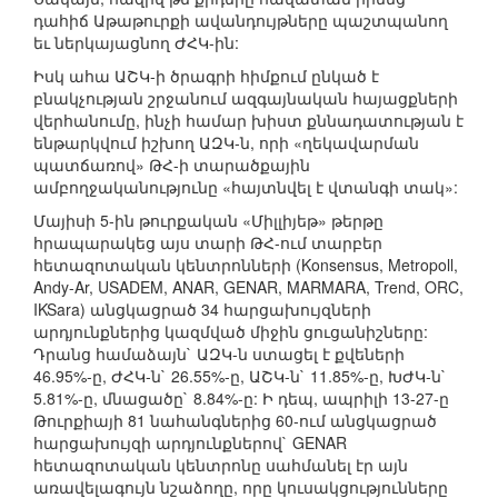
դահիճ Աթաթուրքի ավանդույթները պաշտպանող
եւ ներկայացնող ԺՀԿ-ին:
Իսկ ահա ԱՇԿ-ի ծրագրի հիմքում ընկած է
բնակչության շրջանում ազգայնական հայացքների
վերհանումը, ինչի համար խիստ քննադատության է
ենթարկվում իշխող ԱԶԿ-ն, որի «ղեկավարման
պատճառով» ԹՀ-ի տարածքային
ամբողջականությունը «հայտնվել է վտանգի տակ»:
Մայիսի 5-ին թուրքական «Միլլիյեթ» թերթը
հրապարակեց այս տարի ԹՀ-ում տարբեր
հետազոտական կենտրոնների (Konsensus, Metropoll,
Andy-Ar, USADEM, ANAR, GENAR, MARMARA, Trend, ORC,
IKSara) անցկացրած 34 հարցախույզների
արդյունքներից կազմված միջին ցուցանիշները:
Դրանց համաձայն` ԱԶԿ-ն ստացել է քվեների
46.95%-ը, ԺՀԿ-ն` 26.55%-ը, ԱՇԿ-ն` 11.85%-ը, ԽԺԿ-ն`
5.81%-ը, մնացածը` 8.84%-ը: Ի դեպ, ապրիլի 13-27-ը
Թուրքիայի 81 նահանգներից 60-ում անցկացրած
հարցախույզի արդյունքներով` GENAR
հետազոտական կենտրոնը սահմանել էր այն
առավելագույն նշաձողը, որը կուսակցությունները