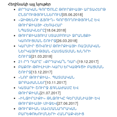
Հեղինակի այլ նյութեր
ՔՐԴԱԿԱՆ ԳՈՐԾՈՆԸ ԹՈՒՐՔԻԱՅԻ ԱՐՏԱՀԵՐԹ
ԸՆՏՐՈՒԹՅՈՒՆՆԵՐՈՒՄ
[05.06.2018]
«ՁԻԹԵՆՈՒ ՃՅՈՒՂ» ԳՈՐԾՈՂՈՒԹՅՈՒՆԸ ԵՎ
ԹՈՒՐՔԻԱՅԻ ՀԵՌԱՀԱՐ
ՆՊԱՏԱԿՆԵՐԸ
[18.04.2018]
ԹՈՒՐՔԻԱՅՈՒՄ ՍՏԱՄԲՈՒԼԻ ՋՐԱՆՑՔԻ
ԿԱՌՈՒՑՄԱՆ ՇՈՒՐՋ
[26.03.2018]
ԿԱՐՄԻՐ ԾՈՎՈՒՄ ԹՈՒՐՔԻԱՅԻ ՌԱԶՄԱԿԱՆ
ՆԵՐԿԱՅՈՒԹՅԱՆ ՀԱՍՏԱՏՄԱՆ ԽՆԴՐԻ
ՇՈՒՐՋ
[21.03.2018]
21-ՐԴ ԴԱՐԸ՝ «ՔՐԴԱԿԱ՞Ն ԴԱՐ»
[19.12.2017]
ԲԱՔՈՒ-ԹԲԻԼԻՍԻ-ԿԱՐՍ ԵՐԿԱԹԳԾԻ ԲԱՑՄԱՆ
ՇՈՒՐՋ
[13.12.2017]
«ՆՈՐ ԹՈՒՐՔԻԱ». ՊԱՏՄԱԿԱՆ
ՋՐԲԱԺԱՆՆԵՐ
[10.11.2017]
ԿԱՏԱՐԻ ՇՈՒՐՋ ՃԳՆԱԺԱՄԸ ԵՎ
ԹՈՒՐՔԻԱՆ
[21.07.2017]
«ԻՆՋԻՐԼԻՔԻ» ԹՆՋՈՒԿԸ ԳԵՐՄԱՆԻԱՅԻ ԵՎ
ԹՈՒՐՔԻԱՅԻ ՄԻՋԵՎ
[27.06.2017]
ԹՈՒՐՔԻԱՆ ՍԱՀՄԱՆԱԴՐԱԿԱՆ
ԲԱՐԵՓՈԽՈՒՄՆԵՐԻ ՀԱՆՐԱՔՎԵԻՑ