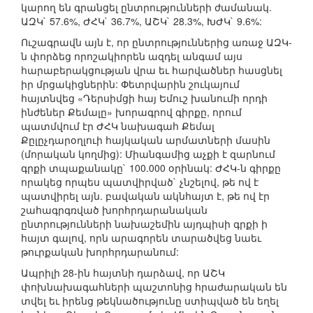
կարող են գրանցել ընտրությունների ժամանակ.
ԱԶԿ` 57.6%, ԺՀԿ` 36.7%, ԱՇԿ` 28.3%, ԽԺԿ` 9.6%:
Ուշագրավն այն է, որ ընտրություններից առաջ ԱԶԿ-
ն փորձեց որոշակիորեն ազդել անգամ այս
հարաբերակցության վրա եւ հարվածներ հասցնել
իր մրցակիցներին: Փետրվարին շուկայում
հայտնվեց «Դերսիմցի հայ Եմուշ խանումի որդի
ինժեներ Քեմալը» խորագրով գիրքը, որում
պատմվում էր ԺՀԿ նախագահ Քեմալ
Քըլըչդարօղլուի հայկական արմատների մասին
(մորական կողմից): Միանգամից աչքի է զարնում
գրքի տպաքանակը` 100.000 օրինակ: ԺՀԿ-ն գիրքը
որակեց որպես պատվիրված` չնշելով, թե ով է
պատվիրել այն. բավական ակնհայտ է, թե ով էր
շահագրգռված խորհրդարանական
ընտրությունների նախաշեմին այդպիսի գրքի ի
հայտ գալով, որն արագորեն տարածվեց նաեւ
թուրքական խորհրդարանում:
Ապրիլի 28-ին հայտնի դարձավ, որ ԱՇԿ
փոխնախագահների պաշտոնից հրաժարական են
տվել եւ իրենց թեկնածությունը ստիպված են եղել