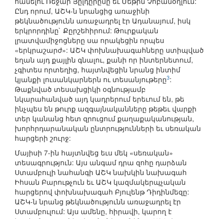
հանելու Ռեջաի Յըլդըրըմը եւ Մեթին Չոբանօղլուն:
Ընդ որում, ԱՇԿ-ն նրանցից առաջինի
թեկնածությունն առաջադրել էր Ադանայում, իսկ
երկրորդինը` Քըրշեհիրում: Թուրքական
լրատվամիջոցները սա որակեցին որպես
«երկրաշարժ»: ԱՇԿ փոխնախագահները ստիպված
եղան այդ քայլին գնալու, քանի որ ինտերնետում,
չգիտես որտեղից, հայտնվեցին նրանց ինտիմ
3
կյանքի լուսանկարներն ու տեսանյութերը
:
Թաքնված տեսախցիկի օգնությամբ
նկարահանված այդ կադրերում երեւում են, թե
ինչպես են թուրք ազգայնականները թեթեւ վարքի
տեր կանանց հետ զրուցում քաղաքականության,
խորհրդարանական ընտրությունների եւ սեռական
հարցերի շուրջ:
Մայիսի 7-ին հայտնվեց եւս մեկ «սեռական»
տեսագրություն: Այս անգամ դրա զոհը դարձան
Ստամբուլի նահանգի ԱՇԿ նախկին նախագահ
Իհսան Բարութչուն եւ ԱՇԿ կազմակերպչական
հարցերով փոխնախագահ Բյուլենթ Դիդինմեզը:
ԱՇԿ-ն նրանց թեկնածությունն առաջադրել էր
Ստամբուլում: Այս ամենը, հիրավի, կարող է