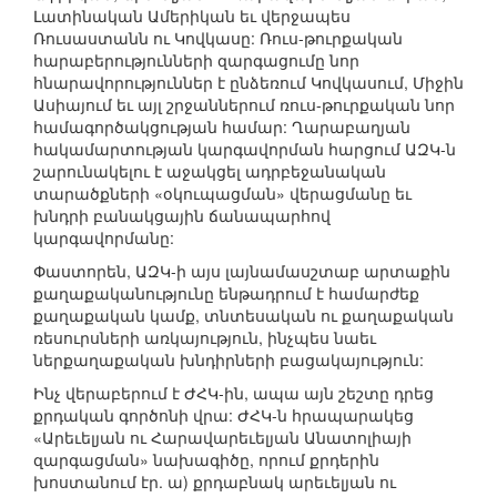
Լատինական Ամերիկան եւ վերջապես
Ռուսաստանն ու Կովկասը: Ռուս-թուրքական
հարաբերությունների զարգացումը նոր
հնարավորություններ է ընձեռում Կովկասում, Միջին
Ասիայում եւ այլ շրջաններում ռուս-թուրքական նոր
համագործակցության համար: Ղարաբաղյան
հակամարտության կարգավորման հարցում ԱԶԿ-ն
շարունակելու է աջակցել ադրբեջանական
տարածքների «օկուպացման» վերացմանը եւ
խնդրի բանակցային ճանապարհով
կարգավորմանը:
Փաստորեն, ԱԶԿ-ի այս լայնամասշտաբ արտաքին
քաղաքականությունը ենթադրում է համարժեք
քաղաքական կամք, տնտեսական ու քաղաքական
ռեսուրսների առկայություն, ինչպես նաեւ
ներքաղաքական խնդիրների բացակայություն:
Ինչ վերաբերում է ԺՀԿ-ին, ապա այն շեշտը դրեց
քրդական գործոնի վրա: ԺՀԿ-ն հրապարակեց
«Արեւելյան ու Հարավարեւելյան Անատոլիայի
զարգացման» նախագիծը, որում քրդերին
խոստանում էր. ա) քրդաբնակ արեւելյան ու