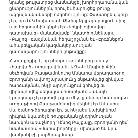
նրանց թույլատրեց մասնակցել խորհրդարանական
ընտրություններին, որով եւ հարուցեց թուրք
ազգայնականների դժգոհությունը: Փաստորեն, զուր
չէր, որ ԺՀԿ նախագահ Քեմալ Քըլըչդարօղլուն մինչ
այդ Էրդողանին կնքել էր «երկրի գլխավոր
դատախազ» մականվամբ` նկատի ունենալով
«Բալյոզ» ռազմական հեղաշրջման եւ «Էրգենեքոն»
ահաբեկչական կազմակերպության
դատավարությունների ընթացքը:
Հետաքրքիր է, որ ընտրություններից առաջ
«հարված» ստացավ նաեւ ԱԶԿ-ն: Մայիսի 4-ին
սեւծովյան Քասթամոնուից Անկարա վերադարձող
Էրդողանի ավտոշարասյունը ենթարկվեց զինված
հարձակման, ինչի արդյունքում զոհվեց եւ
վիրավորվեց մեկական ոստիկան: Սակայն
Էրդողանը չէր գտնվել դրա մեջ, քանի որ նախապես
ուղղաթիռով Քասթամոնուից մեկնել էր Ամասիա:
Սա ծանոթ ձեռագիր էր, եւ ինչպես նախկինում
դիպուկ նկատել է թուրքական ընդդիմության
նախկին առաջնորդ Դենիզ Բայքալը, Էրդողանի դեմ
նմանատիպ «մահափորձերը» միտված են նրա
վարկանիշի բարձրացմանը: