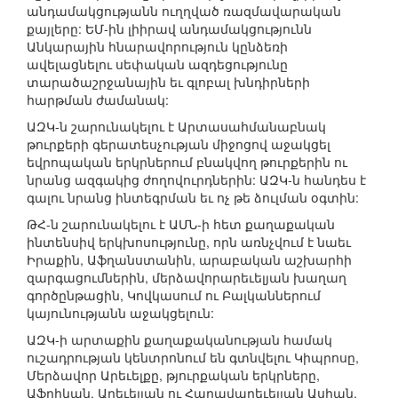
անդամակցությանն ուղղված ռազմավարական
քայլերը: ԵՄ-ին լիիրավ անդամակցությունն
Անկարային հնարավորություն կընձեռի
ավելացնելու սեփական ազդեցությունը
տարածաշրջանային եւ գլոբալ խնդիրների
հարթման ժամանակ:
ԱԶԿ-ն շարունակելու է Արտասահմանաբնակ
թուրքերի գերատեսչության միջոցով աջակցել
եվրոպական երկրներում բնակվող թուրքերին ու
նրանց ազգակից ժողովուրդներին: ԱԶԿ-ն հանդես է
գալու նրանց ինտեգրման եւ ոչ թե ձուլման օգտին:
ԹՀ-ն շարունակելու է ԱՄՆ-ի հետ քաղաքական
ինտենսիվ երկխոսությունը, որն առնչվում է նաեւ
Իրաքին, Աֆղանստանին, արաբական աշխարհի
զարգացումներին, մերձավորարեւելյան խաղաղ
գործընթացին, Կովկասում ու Բալկաններում
կայունությանն աջակցելուն:
ԱԶԿ-ի արտաքին քաղաքականության համակ
ուշադրության կենտրոնում են գտնվելու Կիպրոսը,
Մերձավոր Արեւելքը, թյուրքական երկրները,
Աֆրիկան, Արեւելյան ու Հարավարեւելյան Ասիան,