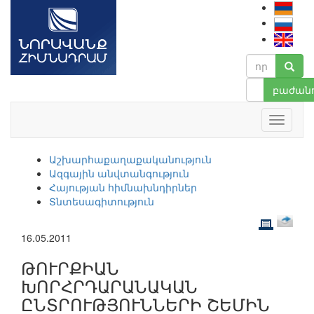
բաժանո
Աշխարհաքաղաքականություն
Ազգային անվտանգություն
Հայության հիմնախնդիրներ
Տնտեսագիտություն
16.05.2011
ԹՈՒՐՔԻԱՆ
ԽՈՐՀՐԴԱՐԱՆԱԿԱՆ
ԸՆՏՐՈՒԹՅՈՒՆՆԵՐԻ ՇԵՄԻՆ