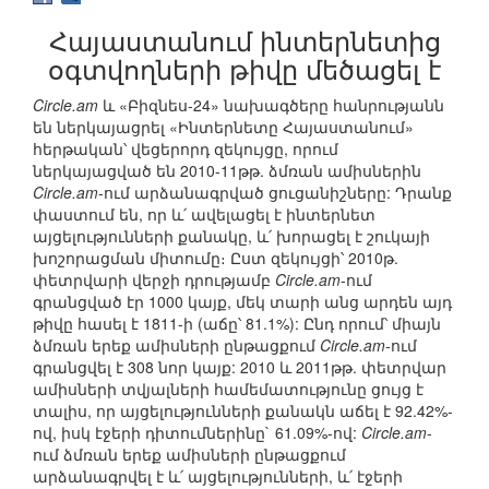
Հայաստանում ինտերնետից
օգտվողների թիվը մեծացել է
Circle.am
և «Բիզնես-24» նախագծերը հանրությանն
են ներկայացրել «Ինտերնետը Հայաստանում»
հերթական՝ վեցերորդ զեկույցը, որում
ներկայացված են 2010-11թթ. ձմռան ամիսներին
Circle.am
-ում արձանագրված ցուցանիշները: Դրանք
փաստում են, որ և՛ ավելացել է ինտերնետ
այցելությունների քանակը, և՛ խորացել է շուկայի
խոշորացման միտումը։ Ըստ զեկույցի՝ 2010թ.
փետրվարի վերջի դրությամբ
Circle.am
-ում
գրանցված էր 1000 կայք, մեկ տարի անց արդեն այդ
թիվը հասել է 1811-ի (աճը՝ 81.1%): Ընդ որում՝ միայն
ձմռան երեք ամիսների ընթացքում
Circle.am
-ում
գրանցվել է 308 նոր կայք: 2010 և 2011թթ. փետրվար
ամիսների տվյալների համեմատությունը ցույց է
տալիս, որ այցելությունների քանակն աճել է 92.42%-
ով, իսկ էջերի դիտումներինը` 61.09%-ով:
Circle.am
-
ում ձմռան երեք ամիսների ընթացքում
արձանագրվել է և՛ այցելությունների, և՛ էջերի