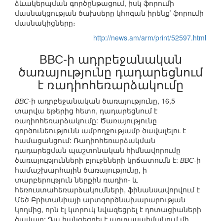
ձևակերպման գործընթացում, իսկ ֆորումի
մասնակցության ծախսերը կհոգան իրենք՝ ֆորումի
մասնակիցները։
http://news.am/arm/print/52597.html
ВВС-ի ադրբեջանական
ծառայությունը դադարեցնում
է ռադիոհեռարձակումը
ВВС
-ի ադրբեջանական ծառայությունը, 16,5
տարվա եթերից հետո, դադարեցնում է
ռադիոհեռարձակումը: Ծառայությունը
գործունեությունն ամբողջությամբ ծավալելու է
համացանցում: Ռադիոհեռարձակման
դադարեցման պաշտոնական հիմնավորումը
ծառայությունների բյուջեների կրճատումն է:
ВВС
-ի
համաշխարհային ծառայությունը, ի
տարբերություն ներքին ռադիո- և
հեռուստահեռարձակումների, ֆինանսավորվում է
Մեծ Բրիտանիայի արտգործնախարարության
կողմից, որն էլ կտրուկ նվազեցրել է դոտացիաների
ծավալը: Դա հանգեցրել է արտասահմանում մի