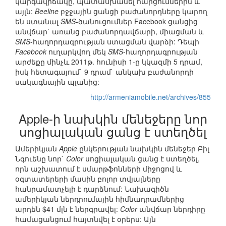
կարգավիճակը, պատասխանել հարցումներին և
այլն:
Beeline
բջջային ցանցի բաժանորդները կարող
են ստանալ
SMS
-ծանուցումներ Facebook ցանցից
անվճար` առանց բաժանորդավճարի, միացման և
SMS
-հաղորդագրության ստացման վարձի: Դեպի
Facebook
ուղարկվող մեկ
SMS
-հաղորդագրության
արժեքը մինչև 2011թ. հունիսի 1-ը կկազմի 5 դրամ,
իսկ հետագայում` 9 դրամ` անկախ բաժանորդի
սակագնային պլանից:
http://armeniamobile.net/archives/855
Apple-ի նախկին մենեջերը նոր
սոցիալական ցանց է ստեղծել
Ամերիկյան
Apple
ընկերության նախկին մենեջեր Բիլ
Նգուենը նոր`
Color
սոցիալական ցանց է ստեղծել,
որն աշխատում է սմարթֆոնների միջոցով և
օգտատերերի մասին բոլոր տվյալները
հանրամատչելի է դարձնում: Նախագիծն
ամերիկյան ներդրումային հիմնադրամներից
արդեն $41 մլն է ներգրավել:
Color
անվճար ներդիրը
համացանցում հայտնվել է օրերս: Այն