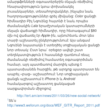
սմարթֆոնների օգտատերերին օնլայն ռեժիմով
հնարավորություն կտա փոխանակել
լուսանկարներ, տեսահոլովակներ, ինչպես նաև
հաղորդագրություններ գրել միմյանց:
Color
ցանցի
հիմնադիր Բիլ Նգուենը հայտնի է նաև որպես
ժամանակին
Lala
երաժշտական կատարումների
օնլայն վաճառքի հիմնադիր, որը հետագայում $80
մլն-ով վաճառել էր
Apple
-ին, այնուհետև մոտ կես
տարի աշխատել ընկերությունում: Այս անգամ
Նգուենի նպատակն է ստեղծել սոցիալական ցանցի
նոր տեսակ: Ըստ նրա` օրեցօր ավելի շատ
տեղեկատվություն է հասանելի դառնում ռեալ
ժամանակի ռեժիմով համատեղ օգտագործման
համար, այդ պատճառով մարդիկ պետք է
պատասխանեն հարցին, թե արդյոք պատրաստ են
ապրել «բաց» աշխարհում: Նոր սոցիալական
ցանցն աշխատում է
iPhone
-ի և
Android
համակարգով աշխատող ցանկացած
սարքավորման միջոցով:
http://tert.am/am/news/2011/03/26/new-social-network/
1
Տե՛ս
http://www3.weforum.org/docs/WEF_GITR_Report_2011.pdf