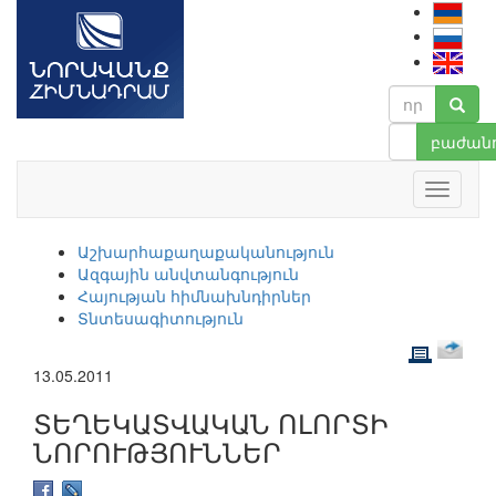
բաժանո
Աշխարհաքաղաքականություն
Ազգային անվտանգություն
Հայության հիմնախնդիրներ
Տնտեսագիտություն
13.05.2011
ՏԵՂԵԿԱՏՎԱԿԱՆ ՈԼՈՐՏԻ
ՆՈՐՈՒԹՅՈՒՆՆԵՐ