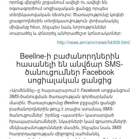
որոնք վերջին շրջանում ավելի ու ավելի են
օգտագործում սոցիալական ցանցը որպես
տեղեկատվական ռեսուրս: Ծառայությունը կօգնի
լրագրողներին տեղեկատվություն փոխանակել
միմյանց հետ, ինչպես նաև նորություններ
տարածել և փնտրել անհրաժեշտ կոնտակտներ:
http://news.am/arm/news/54305.html
Beeline-ի բաժանորդներին
հասանելի են անվճար SMS-
ծանուցումներ Facebook
սոցիալական ցանցից
«ԱրմենՏել»-ը հայտարարում է
Facebook
սոցցանցում
SMS
-ծանուցման ծառայության գործարկման
մասին: Ծառայությունը
Beeline
բջջային ցանցի
բաժանորդներին թույլ է տալիս ստանալ
SMS-
ծանուցումներ` իրենց «պատին» կատարված
հրապարակումների, նկարների կամ գրառումների
մեկնաբանությունների մասին, ինչպես նաև
SMS
հաղորդագրության միջոցով սահմանել