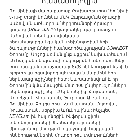
համաժողովին
Ռումինիայի մայրաքաղաք Բուխարեստում հունիսի
9-10-ը տեղի կունենա ՄԱԿ Զարգացման ծրագրի
Սևծովյան առևտրի և ներդրումների ծրագրի
կողմից (
UNDP BSTIP
) կազմակերպվող առաջին
Սևծովյան տեղեկատվական և
հեռահաղորդակցական տեխնոլոգիաների
ծառայությունների համագործակցության
CONNECT
ֆորումը: Միջոցառման ընթացքում նախատեսվում
են հայկական պատվիրակության հանդիպումներ
ռումինական առաջատար ՏՀՏ ընկերությունների և
ոլորտը կարգավորող պետական մարմինների
ներկայացուցիչների հետ: Նախատեսվում է, որ
ֆորումին կմասնակցեն մոտ 100 ընկերությունների
ներկայացուցիչներ 12 երկրներից՝ Հայաստան,
Ադրբեջան, Վրաստան, Թուրքիա, Ալբանիա,
Ռումինիա, Բուլղարիա, Հունաստան, Մոլդովա,
Ռուսաստան, Սերբիա և Ուկրաինա: Ինչպես
NEWS.am
-ին հայտնեցին Ինֆորմացիոն
տեխնոլոգիաների ձեռնարկությունների
միությունից, միությունը կաջակցի հայկական
ընկերություններին մուտքի թույլտվությունների