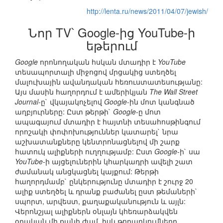
http://lenta.ru/news/2011/04/07/jewish/
Նոր TV՝ Google-ից YouTube-ի
եթերում
Google
որոնողական հսկան մտադիր է
YouTube
տեսապորտալի միջոցով մրցակից ստեղծել
մալուխային ավանդական հեռուստատեսությանը:
Այս մասին հաղորդում է ամերիկյան
The Wall Street
Journal
-ը` վկայակոչելով
Google
-ին մոտ կանգնած
աղբյուրները: Ըստ թերթի`
Google
-ը մոտ
ապագայում մտադիր է հայտնի տեսահոսթինգում
որոշակի փոփոխություններ կատարել` նրա
աշխատանքները կենտրոնացնելով մի շարք
հատուկ ալիքների ուղղությամբ: Ըստ
Google
-ի` սա
YouTube
-ի այցելուներին կհարկադրի ավելի շատ
ժամանակ անցկացնել կայքում: Թերթի
հաղորդմամբ` ընկերությունը մտադիր է շուրջ 20
ալիք ստեղծել և դրանք բաժանել ըստ թեմաների`
սպորտ, արվեստ, քաղաքականություն և այլն:
Վերոնշյալ ալիքներն օնլայն կհեռարձակվեն
օրական մի քանի ժամ, իսկ թողարկումները