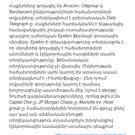
Հաքերները գողացել են
Amazon, Citigroup և
Barclaycard
ընկերությունների հաճախորդների
տվյալները, տեղեկացնում է բրիտանական
Daily
Telegraph
-ը: Հաքերների հարձակմանն է ենթարկվել
համացանցային շուկայի ուսումնասիրությամբ
զբաղվող ամերիկյան
Epsilon
ֆիրմայի փոստային
սերվերը.
Epsilon
-ի ղեկավարությունը տեղեկացրել է,
որ սերվերից գողացվել է հաճախորդների
անունների և էլեկտրոնային հասցեների մասին
տեղեկատվությունը, ֆինանսական
տեղեկատվությունը չի վնասվել: Ընկերության
հաճախորդներն այժմ կարող են ստանալ սպամ,
տեղեկացնում է «Ինտերֆաքսը»: Ընդ որում՝
տվյալների գողությունը կարող է դառնալ
խոշորագույնը պատմության մեջ, նշում է թերթը:
Տուժած կազմակերպությունները, որոնց թվում են
Capital One-ը, JP Morgan Chase-ը, Mariotte Int. Hotel
group-ը
, հաճախորդներին հորդորում են զգույշ լինել՝
այս կամ այն անձնական բնույթի
տեղեկատվություն տրամադրելու խնդրանքով
էլեկտրոնային նամակներ ստանալու դեպքում: