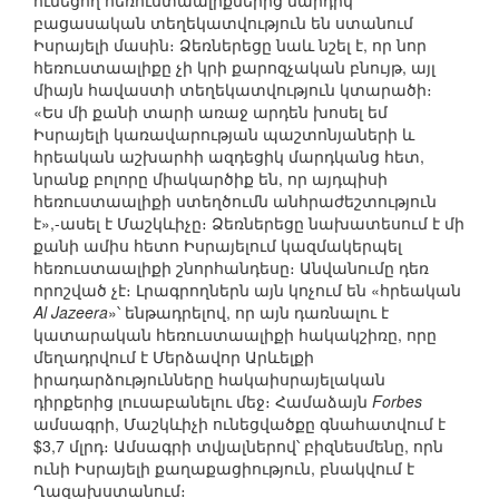
ունեցող հեռուստաալիքներից մարդիկ
բացասական տեղեկատվություն են ստանում
Իսրայելի մասին։ Ձեռներեցը նաև նշել է, որ նոր
հեռուստաալիքը չի կրի քարոզչական բնույթ, այլ
միայն հավաստի տեղեկատվություն կտարածի։
«Ես մի քանի տարի առաջ արդեն խոսել եմ
Իսրայելի կառավարության պաշտոնյաների և
հրեական աշխարհի ազդեցիկ մարդկանց հետ,
նրանք բոլորը միակարծիք են, որ այդպիսի
հեռուստաալիքի ստեղծումն անհրաժեշտություն
է»,-ասել է Մաշկևիչը։ Ձեռներեցը նախատեսում է մի
քանի ամիս հետո Իսրայելում կազմակերպել
հեռուստաալիքի շնորհանդեսը։ Անվանումը դեռ
որոշված չէ։ Լրագրողներն այն կոչում են «հրեական
Al Jazeera
»՝ ենթադրելով, որ այն դառնալու է
կատարական հեռուստաալիքի հակակշիռը, որը
մեղադրվում է Մերձավոր Արևելքի
իրադարձությունները հակաիսրայելական
դիրքերից լուսաբանելու մեջ։ Համաձայն
Forbes
ամսագրի, Մաշկևիչի ունեցվածքը գնահատվում է
$3,7 մլրդ։ Ամսագրի տվյալներով՝ բիզնեսմենը, որն
ունի Իսրայելի քաղաքացիություն, բնակվում է
Ղազախստանում։