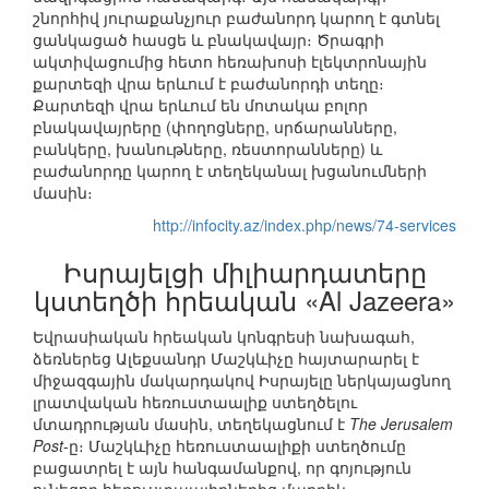
շնորհիվ յուրաքանչյուր բաժանորդ կարող է գտնել
ցանկացած հասցե և բնակավայր։ Ծրագրի
ակտիվացումից հետո հեռախոսի էլեկտրոնային
քարտեզի վրա երևում է բաժանորդի տեղը։
Քարտեզի վրա երևում են մոտակա բոլոր
բնակավայրերը (փողոցները, սրճարանները,
բանկերը, խանութները, ռեստորանները) և
բաժանորդը կարող է տեղեկանալ խցանումների
մասին։
http://infocity.az/index.php/news/74-services
Իսրայելցի միլիարդատերը
կստեղծի հրեական «Al Jazeera»
Եվրասիական հրեական կոնգրեսի նախագահ,
ձեռներեց Ալեքսանդր Մաշկևիչը հայտարարել է
միջազգային մակարդակով Իսրայելը ներկայացնող
լրատվական հեռուստաալիք ստեղծելու
մտադրության մասին, տեղեկացնում է
The Jerusalem
Post
-ը։ Մաշկևիչը հեռուստաալիքի ստեղծումը
բացատրել է այն հանգամանքով, որ գոյություն