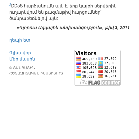
2
DDoS հարձակումն այն է, երբ կայքի սերվերին
ուղարկվում են բազմաթիվ հարցումներ`
ծանրաբեռնելով այն:
«Գլոբուս Ազգային անվտանգություն», թիվ 3, 2011
դեպի ետ
Գլխավոր
⋅
Մեր մասին
© ՑԱՆՑԱՅԻՆ
ՀԵՏԱԶՈՏԱԿԱՆ ԻՆՍՏԻՏՈՒՏ