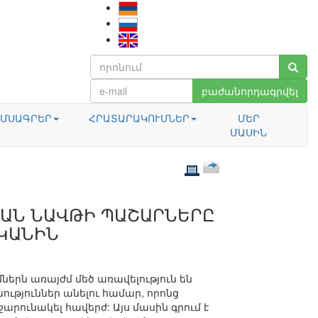
բաժանորդագրվել
ՄՍԱԳՐԵՐ
ՀՐԱՏԱՐԱԿՈՒՄՆԵՐ
ՄԵՐ
ՄԱՍԻՆ
ԿԱՆ ՆԱՎԹԻ ՊԱՇԱՐՆԵՐԸ
ԱԿԱՆԻՆ
ներն առայժմ մեծ առավելություն են
թյուններ անելու համար, որոնց
շարունակել հավերժ: Այս մասին գրում է