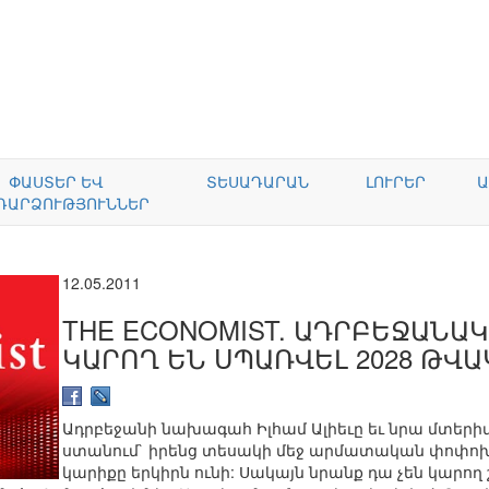
ՓԱՍՏԵՐ ԵՎ
ՏԵՍԱԴԱՐԱՆ
ԼՈՒՐԵՐ
Ա
ԴԱՐՁՈՒԹՅՈՒՆՆԵՐ
12.05.2011
THE ECONOMIST. ԱԴՐԲԵՋԱՆԱ
ԿԱՐՈՂ ԵՆ ՍՊԱՌՎԵԼ 2028 ԹՎ
Ադրբեջանի նախագահ Իլհամ Ալիեւը եւ նրա մտերիմ
ստանում` իրենց տեսակի մեջ արմատական փոփոխու
կարիքը երկիրն ունի: Սակայն նրանք դա չեն կարող 