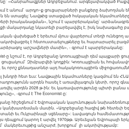
անը` «Հանրահավքներ Ադրբեջանում. արգելափակված Բաքվ
մ է անում` արդյո~ք ցուցարարների ջանքերը ձախողման 
ն են ստացել: Նավթից ստացված հսկայական եկամուտները 
րի իրականացման», նշում է պարբերականը` արձանագրե
ի մակարդակը նկատելի բարելավվել է, իսկ նախագահը բա
ն վախեցած է երեւում մյուս վայրերում տեղի ունեցող ա
ա ակտիվացրել է հետուստաելույթները եւ հայտարարել բազմ
բարձրագոչ արշավների մասին», - գրում է պարբերականը:
st-ը նշում է, որ Ադրբեջանը կոռուպցիայի դեմ պայքարի ցու
al»-ի ցուցակում` Զիմբաբվեի կողքին: Կոռուպցիան եւ հովանավ
եւ որոշ քննադատներ այդ հակակոռուպցիոն միջոցառումն
յլ խնդրի հետ եւս: Նավթային եկամուտները կազմում են ՀՆԱ
տադրությունն արդեն հասել է առավելագույն կետի, որոշ 
ռվել արդեն 2028 թ-ին: Եւ կառավարությունը պիտի ջանա
ւնը», -գրում է The Economist-ը:
 հիշեցնում է Եվրոպական կայունության նախաձեռնությո
 կանխատեսման մասին. «Ադրբեջանը հազիվ թե հետեւի Եգի
ստանի եւ Ուկրաինայի սցենարը»: Լավագույն համեմատությ
ս դեպքում կարող է արվել 1970թթ. Արեւելյան Եվրոպայի ե
մ` մակերեւույթից անշարժ, խորքում` լի ակտիվությամբ: