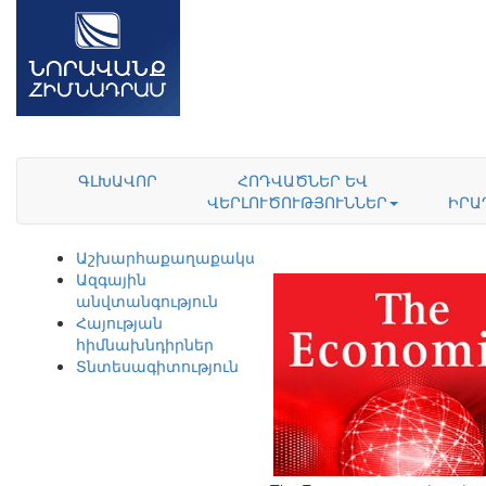
ԳԼԽԱՎՈՐ
ՀՈԴՎԱԾՆԵՐ ԵՎ
ՎԵՐԼՈՒԾՈՒԹՅՈՒՆՆԵՐ
ԻՐԱ
Աշխարհաքաղաքականություն
Ազգային
անվտանգություն
Հայության
հիմնախնդիրներ
Տնտեսագիտություն