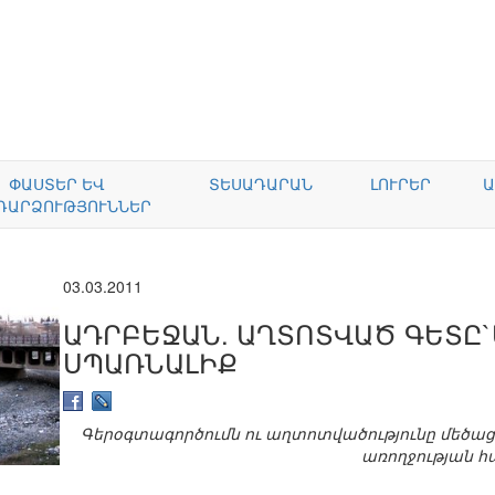
ՓԱՍՏԵՐ ԵՎ
ՏԵՍԱԴԱՐԱՆ
ԼՈՒՐԵՐ
Ա
ԴԱՐՁՈՒԹՅՈՒՆՆԵՐ
03.03.2011
ԱԴՐԲԵՋԱՆ. ԱՂՏՈՏՎԱԾ ԳԵՏԸ
ՍՊԱՌՆԱԼԻՔ
Գերօգտագործումն ու աղտոտվածությունը մեծացն
առողջության 