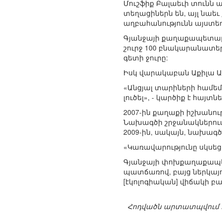
Մուշֆիք Բալաեւի տունն ա
տեղացիներն են, այլ նաե
աղբահանությունն այստեղ
Գյանջայի քաղաքապետարա
շուրջ 100 բնակարանատեր
գետի ջուրը:
Իսկ վարակաբան Աքիլա Ալ
«Անցյալ տարիների համեմ
լուծել», - կարծիք է հայտնե
2007-ին քաղաքի իշխանու
Նախագծի շրջանակներում
2009-ին, սակայն, նախա
«Կառավարությունը սկսեց
Գյանջայի փոխքաղաքապետ
պատճառով, բայց ներկայո
[էկոլոգիական] վիճակի բ
Հոդվածն արտատպվում է