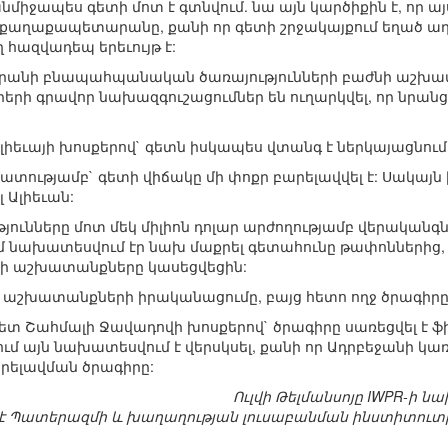
նմիջապես գետի մոտ է գտնվում. նա այն կարծիքին է, որ այ
ւ քաղաքապետարանը, քանի որ գետի շրջակայքում եղած աղբ
 հազվադեպ երեւույթ է:
նի բնապահպանական ծառայությունների բաժնի աշխատակի
երի գրավոր նախազգուշացումներ են ուղարկվել, որ նրանց
իեւայի խոսքերով` գետն իսկապես վտանգ է ներկայացնում
ատությամբ` գետի վիճակը մի փոքր բարելավվել է: Սակա
լ Ալիեւան:
թյունները մոտ մեկ միլիոն դոլար արժողությամբ վերակա
 նախատեսվում էր նախ մաքրել գետահունը թափոններից, 
գծի աշխատանքները կասեցվեցին:
 աշխատանքների իրականացումը, բայց հետո ողջ ծրագիրը տ
 Շահմալի Ջավադովի խոսքերով` ծրագիրը սառեցվել է 
ւմ այն նախատեսվում է վերսկսել, քանի որ Ադրբեջանի կ
արելավման ծրագիրը:
Ուլվի Թելմանսոյը IWPR-ի 
 Պատերազմի և խաղաղության լուսաբանման ինստիտուտի