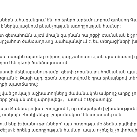
րն ահազանգում են, որ երկրի արեւմուտքում գտնվող Գյ
 է ներկայացնում բնակչության առողջության համար:
տ գետահունն այժմ միայն գարնան հալոցքի ժամանակ է ջրո
 գարշահոտ ծանծաղուտը պահպանվում է, եւ, տեղացիների խ
ռան տապին այստեղ տիրող գարշահոտության պատճառով գե
լողում են գետի ծանծաղուտում:
սովի մեկնաբանությամբ` գետի չորանալու հիմնական պ
ոգումն է: Բացի այդ, գետն աղտոտվում է դրա երկայնքով տ
աղբի պատճառով:
ված շուկայի աշխատողները ժամանակին ամբողջ աղբը չորա
երբ շուկան տեղափոխվեց», - ասում է Աբբասովը:
սալա Ջաննաթովան բողոքում է, որ տեղական իշխանություն
սակայն բնակիչները շարունակում են աղտոտել այն:
մ ենք իշխանությունների` այս ուղղությամբ ձեռնարկվելիք ք
եշտ է իրենց առողջության համար, ապա ոչինչ էլ չի փոխվ