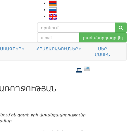
բաժանորդագրվել
ՄՍԱԳՐԵՐ
ՀՐԱՏԱՐԱԿՈՒՄՆԵՐ
ՄԵՐ
ՄԱՍԻՆ
`ԱՌՈՂՋՈՒԹՅԱՆ
ում են գետի ջրի վտանգավորությունը
համար