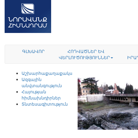
ԳԼԽԱՎՈՐ
ՀՈԴՎԱԾՆԵՐ ԵՎ
ՎԵՐԼՈՒԾՈՒԹՅՈՒՆՆԵՐ
ԻՐԱ
Աշխարհաքաղաքականություն
Ազգային
անվտանգություն
Հայության
հիմնախնդիրներ
Տնտեսագիտություն