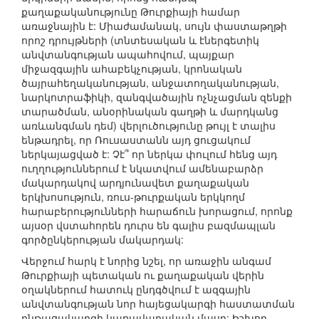
քաղաքականությունը Թուրքիայի համար
առաջնային է: Միաժամանակ, սույն փաստաթղթի
որոշ դրույթների (տնտեսական և էներգետիկ
անվտանգության ապահովում, պայքար
միջազգային ահաբեկչության, կրոնական
ծայրահեղականության, անջատողականության,
նարկոտրաֆիկի, զանգվածային ոչնչացման զենքի
տարածման, անօրինական գաղթի և մարդկանց
առևանգման դեմ) վերլուծությունը թույլ է տալիս
ենթադրել, որ Ռուսաստանն այդ ցուցակում
ներկայացված է: Չէ՞ որ ներկա փուլում հենց այդ
ուղղություններում է նկատվում ամենաբարձր
մակարդակով արդյունավետ քաղաքական
երկխոսություն, ռուս-թուրքական երկկողմ
հարաբերությունների հարաճուն խորացում, որոնք
այսօր վստահորեն դուրս են գալիս բազմապլան
գործընկերության մակարդակ:
Վերջում հարկ է նորից նշել, որ առաջին անգամ
Թուրքիայի պետական ու քաղաքական վերին
օղակներում հատուկ ընդգծվում է ազգային
անվտանգության նոր հայեցակարգի հաստատման
ընթացակարգի կառավարական մասը: Իշխող