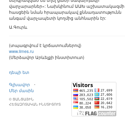
ներգրավված են եղել ցածր մակարդակի
վարչարարներ»: Նախկինում ԱԱԽ աշխատակազմի
հասցեին նման հրապարակավ քննադատությունն
անգամ վարչապետի կողմից անհնարին էր:
Ա.Գուրև
(տպագրվում է կրճատումներով)
www.iimes.ru
(Մերձավոր Արևելքի ինստիտուտ)
դեպի ետ
Գլխավոր
⋅
Մեր մասին
© ՑԱՆՑԱՅԻՆ
ՀԵՏԱԶՈՏԱԿԱՆ ԻՆՍՏԻՏՈՒՏ