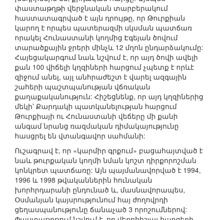
փաստաթղթի վերջնական տարբերակում
հաստատագրված է այն դրույթը, որ Թուրքիան
կարող է որպես պատերազմի սկսման պատճառ
որակել Հունաստանի կողմից Էգեյան ծովում
տարածքային ջրերի մինչև 12 մղոն ընդարձակումը:
Հայեցակարգում նաև նշվում է, որ այդ ծովի ավելի
քան 100 վիճելի կղզիների հարցում չպետք է որևէ
զիջում անել, այլ անհրաժեշտ է վարել ազգային
շահերի պաշտպանության վճռական
քաղաքականություն: Հիշեցնենք, որ այդ կղզիներից
մեկի՝ Քարդակի պատկանելության հարցում
Թուրքիայի ու Հունաստանի վեճերը մի քանի
անգամ նրանց ռազմական դիմակայությունը
հասցրել են վտանգավոր սահմանի:
Ուշագրավ է, որ «կարմիր գրքում» բացահայտված է
նաև թուրքական կողմի նման կոշտ դիրքորոշման
կոնկրետ պատճառը: Այն պայմանավորված է 1994,
1996 և 1998 թվականներին հունական
խորհրդարանի ընդունած և, մասնավորապես,
Օսմանյան կայսրությունում հայ ժողովրդի
ցեղասպանությունը ճանաչած 3 որոշումներով:
Փաստաթղթում նշվում է, որ վերոհիշյալ հարցերի