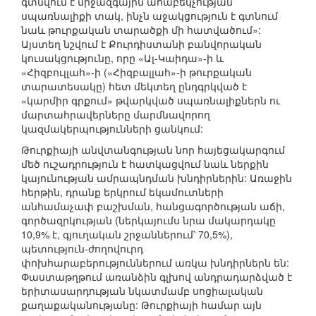
գտնվում է միջազգային ահաբեկչության
սպառնալիքի տակ, ինչն աջակցություն է գտնում
նաև թուրքական տարածքի մի հատվածում»:
Այստեղ նշվում է Քուրդիստանի բանվորական
կուսակցությունը, որը «Ալ-Կաիդա»-ի և
«Հիզբուլլահ»-ի («Հիզբալլահ»-ի թուրքական
տարատեսակը) հետ մեկտեղ ընդգրկված է
«կարմիր գրքում» թվարկված սպառնալիքներն ու
մարտահրավերները մարմնավորող
կազմակերպությունների ցանկում:
Թուրքիայի անվտանգության նոր հայեցակարգում
մեծ ուշադրություն է հատկացվում նաև ներքին
կայունության ամրապնդման խնդիրներին: Առաջին
հերթին, դրանք երկրում եկամուտների
անհամաչափ բաշխման, հանցագործության աճի,
գործազրկության (ներկայումս նրա մակարդակը
10,9% է, գյուղական շրջաններում՝ 70,5%),
պետություն-ժողովուրդ
փոխհարաբերություններում առկա խնդիրներն են:
Փաստաթղթում առանձին գլխով անդրադարձված է
երիտասարդության նկատմամբ սոցիալական
քաղաքականությանը: Թուրքիայի համար այն