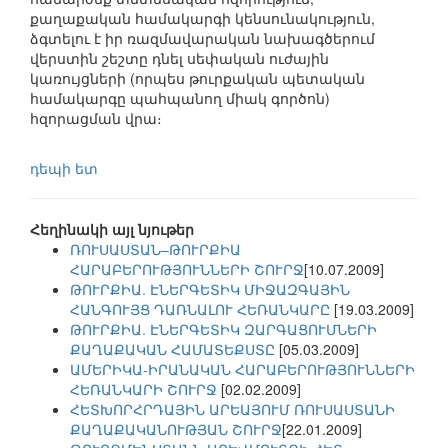
քաղաքական համակարգի կենսունակություն,
ձգտելու է իր ռազմավարական նախագծերում
վերստին շեշտը դնել սեփական ուժային
կառույցների (որպես թուրքական պետական
համակարգը պահպանող միակ գործոն)
հզորացման վրա։
դեպի ետ
Հեղինակի այլ նյութեր
ՌՈՒՍԱՍՏԱՆ–ԹՈՒՐՔԻԱ
ՀԱՐԱԲԵՐՈՒԹՅՈՒՆՆԵՐԻ ՇՈՒՐՋ
[10.07.2009]
ԹՈՒՐՔԻԱ. ԷՆԵՐԳԵՏԻԿ ՄԻՋԱԶԳԱՅԻՆ
ՀԱՆԳՈՒՅՑ ԴԱՌՆԱԼՈՒ ՀԵՌԱՆԿԱՐԸ
[19.03.2009]
ԹՈՒՐՔԻԱ. ԷՆԵՐԳԵՏԻԿ ԶԱՐԳԱՑՈՒՄՆԵՐԻ
ՔԱՂԱՔԱԿԱՆ ՀԱՄԱՏԵՔՍՏԸ
[05.03.2009]
ԱՄԵՐԻԿԱ-ԻՐԱՆԱԿԱՆ ՀԱՐԱԲԵՐՈՒԹՅՈՒՆՆԵՐԻ
ՀԵՌԱՆԿԱՐԻ ՇՈՒՐՋ
[02.02.2009]
ՀԵՏԽՈՐՀՐԴԱՅԻՆ ԱՐԵԱՅՈՒՄ ՌՈՒՍԱՍՏԱՆԻ
ՔԱՂԱՔԱԿԱՆՈՒԹՅԱՆ ՇՈՒՐՋ
[22.01.2009]