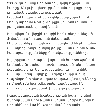
2006թ. գարնանը նոր թափով սրվել է քրդական
հարցը։ Անկախ պետության համար պայքարող
քրդական ռազմաքաղաքական
կազմակերպությունների ղեկավար շերտերում
սերնդափոխությունը Թուրքիային խոստանում է
լարվածության վերստին աճ։
Ի հավելումն, վերջին տարիներին տեղի ունեցած
ֆինանսա-տնտեսական ճգնաժամերի
հետևանքները միայն ամբողջացնում են ընդհանուր
պատկերը` խորացնելով թուրքական պետության-
հասարակության ներքին հակասությունները։
Եվ վերջապես, ռազմավարական հարթությունում
նույնպես Թուրքիայի առջև ծառացած խնդիրները
բավական սուր են, և ամենակարևորը` կրկին
աննախադեպ։ Ավելի քան երեք տարի առաջ
Վաշինգտոնի հետ ծագած տարաձայնությունները
ոչ միայն չեն հարթվել, այլև հեռանկարային
առումով դեռ կունենան իրենց զարգացումը։
Ռազմավարական նշանակության հաջորդ խնդիրը
Եվրոպական Միությանն անդամակցելու հարցն է։
Սեղանին դրված են թուրքական ներկայիս