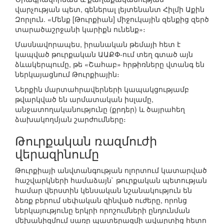
վարչության պետ, գեներալ լեյտենանտ Հիլմի Աքին
Զորլուն. «Մենք [Թուրքիան] միջուկային զենքից զերծ
տարածաշրջանի կարիքն ունենք»։
Մասնավորապես, իրանական թեմայի հետ է
կապված թուրքական ԱԱՔՓ-ում տեղ գտած այն
ձևակերպումը, թե «Շահաբ» հրթիռները վտանգ են
ներկայացնում Թուրքիային։
Ներքին մարտահրավերների կապակցությամբ
թվարկված են արմատական իսլամը,
անջատողականությունը (քրդեր) և ծայրահեղ
ձախակողմյան շարժումները։
Թուրքական ռազմուժի
վերազինումը
Թուրքիայի անվտանգության ոլորտում կատարված
հաշվարկների համաձայն` թուրքական պետության
համար վերստին կենսական նշանակություն են
ձեռք բերում սեփական զինված ուժերը, որոնց
ներկայությունը երկրի որոշումների ընդունման
մեխանիզմում սառը պատերազմի ավարտից հետո