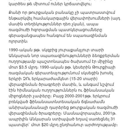
կարծես թե միտում ուներ կրճատվելու։
Քանի որ թուրքական բանակը չի պատրաստվում
ենթարկվել համակարգային վերափոխումների (այդ
մասին տեղեկություններ դեռ չկան), ապա
ռազմուժի հզորացման պատկերացումները
գերազանցապես հանգում են սպառազինման
ոլորտին։
1990-ական թթ. սկզբից յուրաքանչյուր տարի
Անկարան նոր սպառազինությունների ձեռքբերման
ուղղությամբ պաշտոնապես ծախսում էր միջինը
մոտ $3.5 մլրդ։ 1990-ական թթ. կեսերին Թուրքիայի
ռազմական գերատեսչությունում սկսեցին խոսել
երկրի ԶՈւ երկարաժամկետ (15-20 տարի)
վերազինման ծրագրերի մասին, և անգամ նշվում
էին հիմնական ուղղություններն ու ֆինանսական
միջոցների չափերը։ Բայց 2000-2001թթ. երկրում
բռնկված ֆինանսատնտեսական ճգնաժամն
անիրականանալի դարձրեց թուրքական ռազմուժի
վերազինման ծրագրերը։ Մասնավորապես, 2001թ.
ապրիլին Անկարան ստիպված եղավ սառեցնել 31
պատվեր` մոտ $20 մլրդ ընդհանուր արժողությամբ։