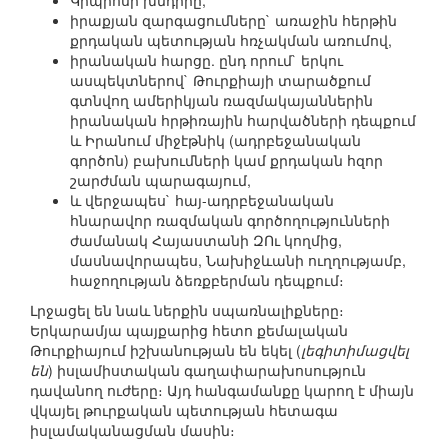
Կիպրոսի խնդիրը,
իրաքյան զարգացումները` առաջին հերթին
քրդական պետության հռչակման առումով,
իրանական հարցը. ընդ որում` երկու
ասպեկտներով` Թուրքիայի տարածքում
գտնվող ամերիկյան ռազմակայաններին
իրանական հրթիռային հարվածների դեպքում
և Իրանում միջէթնիկ (ադրբեջանական
գործոն) բախումների կամ քրդական հզոր
շարժման պարագայում,
և վերջապես` հայ-ադրբեջանական
հնարավոր ռազմական գործողությունների
ժամանակ Հայաստանի ԶՈւ կողմից,
մասնավորապես, Նախիջևանի ուղղությամբ,
հաջողության ձեռքբերման դեպքում։
Լրջացել են նաև ներքին սպառնալիքները։
Երկարամյա պայքարից հետո քեմալական
Թուրքիայում իշխանության են եկել (
լեգիտիմացվել
են
) իսլամիստական գաղափարախոսություն
դավանող ուժերը։ Այդ հանգամանքը կարող է միայն
վկայել թուրքական պետության հետագա
իսլամականացման մասին։