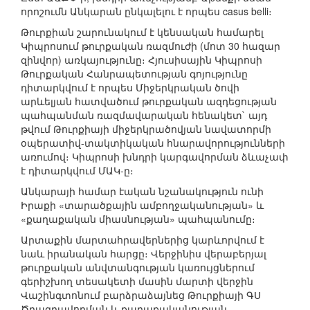
որոշումն Անկարան ընկալելու է որպես casus belli։
Թուրքիան շարունակում է կենսական համարել
Կիպրոսում թուրքական ռազմուժի (մոտ 30 հազար
զինվոր) առկայությունը։ Հյուսիսային Կիպրոսի
Թուրքական Հանրապետության գոյությունը
դիտարկվում է որպես Միջերկրական ծովի
արևելյան հատվածում թուրքական ազդեցության
պահպանման ռազմավարական հենակետ` այդ
թվում Թուրքիայի միջերկրածովյան նավատորմի
օպերատիվ-տակտիկական հնարավորությունների
առումով։ Կիպրոսի խնդրի կարգավորման ձևաչափ
է դիտարկվում ՄԱԿ-ը։
Անկարայի համար էական նշանակություն ունի
Իրաքի «տարածքային ամբողջականության» և
«քաղաքական միասնության» պահպանումը։
Արտաքին մարտահրավերներից կարևորվում է
նաև իրանական հարցը։ Վերջինիս վերաբերյալ
թուրքական անվտանգության կառույցներում
գերիշխող տեսակետի մասին մարտի վերջին
Վաշինգտոնում բարձրաձայնեց Թուրքիայի ԳՍ
Ծրագրավորման և քաղաքականության