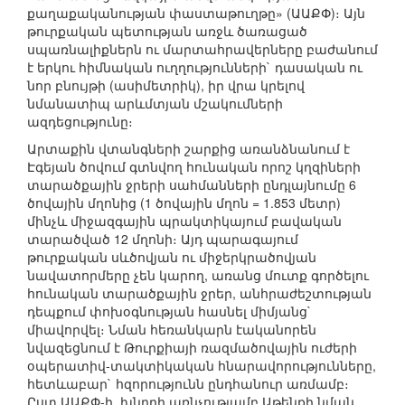
քաղաքականության փաստաթուղթը» (ԱԱՔՓ)։ Այն
թուրքական պետության առջև ծառացած
սպառնալիքներն ու մարտահրավերները բաժանում
է երկու հիմնական ուղղությունների` դասական ու
նոր բնույթի (ասիմետրիկ), իր վրա կրելով
նմանատիպ արևմտյան մշակումների
ազդեցությունը։
Արտաքին վտանգների շարքից առանձնանում է
Էգեյան ծովում գտնվող հունական որոշ կղզիների
տարածքային ջրերի սահմանների ընդլայնումը 6
ծովային մղոնից (1 ծովային մղոն = 1.853 մետր)
մինչև միջազգային պրակտիկայում բավական
տարածված 12 մղոնի։ Այդ պարագայում
թուրքական սևծովյան ու միջերկրածովյան
նավատորմերը չեն կարող, առանց մուտք գործելու
հունական տարածքային ջրեր, անհրաժեշտության
դեպքում փոխօգնության հասնել միմյանց`
միավորվել։ Նման հեռանկարն էականորեն
նվազեցնում է Թուրքիայի ռազմածովային ուժերի
օպերատիվ-տակտիկական հնարավորությունները,
հետևաբար` հզորությունն ընդհանուր առմամբ։
Ըստ ԱԱՔՓ-ի, խնդրի առնչությամբ Աթենքի նման