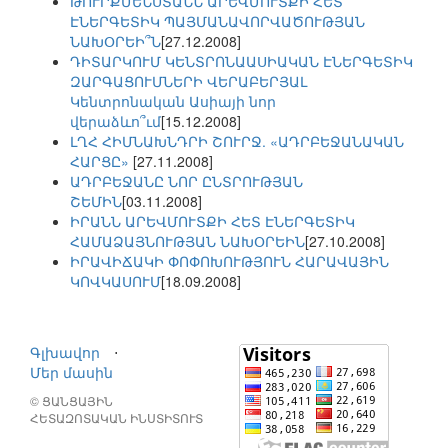
ԹՈՒՐՔՄԵՆՍՏԱՆՆ ԱՐԵՎՄՈՒՏՔԻ ՀԵՏ
ԷՆԵՐԳԵՏԻԿ ՊԱՅՄԱՆԱՎՈՐՎԱԾՈՒԹՅԱՆ
ՆԱԽՕՐԵԻ՞Ն
[27.12.2008]
ԴԻՏԱՐԿՈՒՄ ԿԵՆՏՐՈՆԱԱՍԻԱԿԱՆ ԷՆԵՐԳԵՏԻԿ
ԶԱՐԳԱՑՈՒՄՆԵՐԻ ՎԵՐԱԲԵՐՅԱԼ
Կենտրոնական Ասիայի նոր
վերաձևո՞ւմ
[15.12.2008]
ԼՂՀ ՀԻՄՆԱԽՆԴՐԻ ՇՈՒՐՋ. «ԱԴՐԲԵՋԱՆԱԿԱՆ
ՀԱՐՑԸ»
[27.11.2008]
ԱԴՐԲԵՋԱՆԸ ՆՈՐ ԸՆՏՐՈՒԹՅԱՆ
ՇԵՄԻՆ
[03.11.2008]
ԻՐԱՆՆ ԱՐԵՎՄՈՒՏՔԻ ՀԵՏ ԷՆԵՐԳԵՏԻԿ
ՀԱՄԱՁԱՅՆՈՒԹՅԱՆ ՆԱԽՕՐԵԻՆ
[27.10.2008]
ԻՐԱՎԻՃԱԿԻ ՓՈՓՈԽՈՒԹՅՈՒՆ ՀԱՐԱՎԱՅԻՆ
ԿՈՎԿԱՍՈՒՄ
[18.09.2008]
Գլխավոր
⋅
Մեր մասին
© ՑԱՆՑԱՅԻՆ
ՀԵՏԱԶՈՏԱԿԱՆ ԻՆՍՏԻՏՈՒՏ