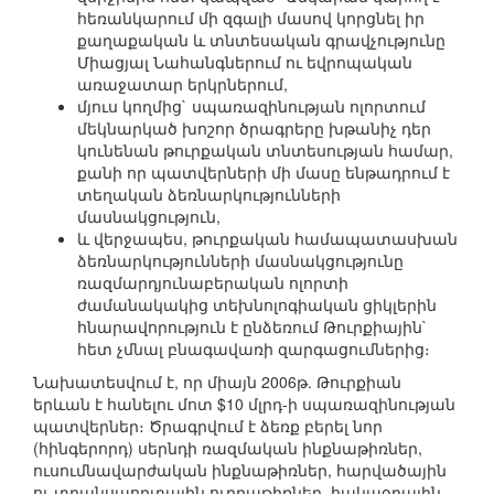
հեռանկարում մի զգալի մասով կորցնել իր
քաղաքական և տնտեսական գրավչությունը
Միացյալ Նահանգներում ու եվրոպական
առաջատար երկրներում,
մյուս կողմից` սպառազինության ոլորտում
մեկնարկած խոշոր ծրագրերը խթանիչ դեր
կունենան թուրքական տնտեսության համար,
քանի որ պատվերների մի մասը ենթադրում է
տեղական ձեռնարկությունների
մասնակցություն,
և վերջապես, թուրքական համապատասխան
ձեռնարկությունների մասնակցությունը
ռազմարդյունաբերական ոլորտի
ժամանակակից տեխնոլոգիական ցիկլերին
հնարավորություն է ընձեռում Թուրքիային`
հետ չմնալ բնագավառի զարգացումներից։
Նախատեսվում է, որ միայն 2006թ. Թուրքիան
երևան է հանելու մոտ $10 մլրդ-ի սպառազինության
պատվերներ։ Ծրագրվում է ձեռք բերել նոր
(հինգերորդ) սերնդի ռազմական ինքնաթիռներ,
ուսումնավարժական ինքնաթիռներ, հարվածային
ու տրանսպորտային ուղղաթիռներ, հակաօդային