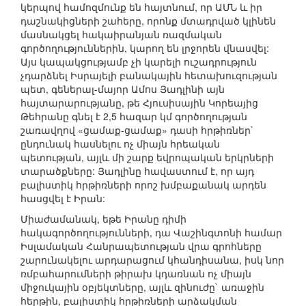
կերպով համոզմունք են հայտնում, որ ԱՄՆ և իր
դաշնակիցների շահերը, որոնք մտադրված կլինեն
մասնակցել հակաիրանյան ռազմական
գործողություններին, կարող են լրջորեն վնասվել:
Այս կապակցությամբ չի կարելի ուշադրություն
չդարձնել Իսրայելի բանակային հետախուզության
պետ, գեներալ-մայոր Ամոս Յադլինի այն
հայտարարությանը, թե Հյուսիսային Կորեայից
Թեհրանը գնել է 2,5 հազար կմ գործողության
շառավղով «ցամաք-ցամաք» դասի հրթիռներ`
ընդունակ հասնելու ոչ միայն հրեական
պետության, այլև մի շարք եվրոպական երկրների
տարածքները: Յադլինը հավաստում է, որ այդ
բալիստիկ հրթիռների որոշ խմբաքանակ արդեն
հասցվել է Իրան:
Միաժամանակ, եթե Իրանը դիմի
հակագործողությունների, դա Վաշինգտոնի համար
Իսլամական Հանրապետության վրա գրոհները
շարունակելու արդարացում կհանդիսանա, իսկ նոր
ռմբահարումների թիրախ կդառնան ոչ միայն
միջուկային օբյեկտները, այլև զինուժը` առաջին
հերթին, բալիստիկ հրթիռների արձակման