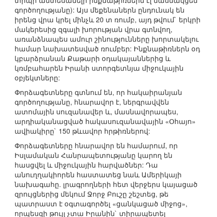
տիպի անտեսանելի ինքնաթիռներն էլ մասնակցեն
գործողությանը): Այս մեքենաներն ընդունակ են
իրենց վրա կրել մինչև 20 տ ռումբ, այդ թվում` երկրի
մակերեսից զգալի խորության վրա գտնվող,
առանձնապես ամուր շինությունները խորտակելու
համար նախատեսված ռումբեր: Ինքնաթիռներն օդ
կբարձրանան Քաթարի օդակայաններից և
կռմբահարեն Իրանի ստորգետնյա միջուկային
օբյեկտները:
Փորձագետները գտնում են, որ հակաիրանյան
գործողությանը, հնարավոր է, ներգրավվեն
ատոմային սուզանավեր և, մասնավորապես,
արդիականացված հակասուզանավային «Օհայո»
ավիակիրը` 150 թևավոր հրթիռներով:
Փորձագետները հնարավոր են համարում, որ
Իսլամական Հանրապետությանը կարող են
հասցվել և միջուկային հարվածներ: Դա
անուղղակիորեն հաստատեց նաև Ամերիկայի
նախագահը. լրագրողների հետ վերջերս կայացած
զրույցներից մեկում Ջորջ Բուշը շեշտեց, թե
պատրաստ է օգտագործել «ցանկացած միջոց»,
որպեսզի թույլ չտա Իրանին` տիրապետել