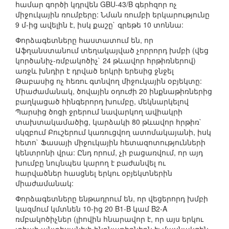
համար գործի կդրվեն GBU-43/B գերհզոր ոչ
միջուկային ռումբերը: Նման ռումբի երկարությունը
9 մ-ից ավելին է, իսկ քաշը` գրեթե 10 տոննա:
Փորձագետները հաստատում են, որ
Աֆղանստանում տեղակայված չորրորդ խմբի (վեց
կործանիչ-ռմբակոծիչ` 24 թևավոր հրթիռներով)
առջև խնդիր է դրված երկրի երեսից ջնջել
Թաբասից ոչ հեռու գտնվող միջուկային օբյեկտը:
Միաժամանակ, ծովային օդուժի 20 ինքնաթիռներից
բաղկացած հինգերորդ խումբը, մեկնարկելով
Պարսից ծոցի ջրերում նավարկող ավիակրի
տախտակամածից, կարձակի 80 թևավոր հրթիռ`
սկզբում Բուշերում կառուցվող ատոմակայանի, իսկ
հետո` Ֆասայի միջուկային հետազոտությունների
կենտրոնի վրա: Ընդ որում, չի բացառվում, որ այդ
խումբը նույնպես կարող է բաժանվել ու
հարվածներ հասցնել երկու օբյեկտներին
միաժամանակ:
Փորձագետները ենթադրում են, որ վեցերորդ խմբի
կազմում կմտնեն 10-ից 20 B1-B կամ B2-A
ռմբակոծիչներ (լիովին հնարավոր է, որ այս երկու