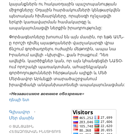
կայանքներն ու հակաօդային պաշտպանության
միջոցները: Օդային հարձակումների կենթարկվեն
պետական հիմնարկները, որպեսզի ոչնչացվի
երկրի կառավարման համակարգը և
ապակայունացվի ներքին իրադրությունը:
Փորձագետները խոսում են այն մասին, որ եթե ԱՄՆ-
ը որոշի դիմել այաթոլաների վարչակարգի վրա
ճնշում գործադրելու ուժային մեթոդին, ապա նա
Իրանում ավելի «կխրվի», քան Իրաքում: Դեռ
ավելին. կարծիքներ կան, որ այն կհանգեցնի ՆԱՏՕ-
ում որոշակի պառակտման, ահաբեկչական
գործողությունների հերթական ալիքի և Մեծ
Մերձավոր Արևելքի տարածաշրջանում
իրավիճակի անկանխատեսելի ապակայունացման:
«Независимое военное обозрение»
դեպի ետ
Գլխավոր
⋅
Մեր մասին
© ՑԱՆՑԱՅԻՆ
ՀԵՏԱԶՈՏԱԿԱՆ ԻՆՍՏԻՏՈՒՏ