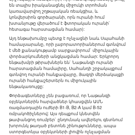
են տալիս իրականացնել միջուկի տրոհման
կառավարվող շղթայական ռեակցիա, և
կոնվերսիոն գործարանի, որն ուրանի հում
խտանյութը վերածում է ֆտորական ուրանի`
հետագա հարստացման համար):
Այդ ենթախումբը պետք է ոչնչացնի նաև Սպահանի
համալսարանը, որի լաբորատորիաներում գտնվում
է մեծ քանակությամբ սարքավորում` միջուկային
փորձարկումների անցկացման համար: Երկրորդ
ենթախմբի թիրախներն են` Նաթանզի ուրանի
հարստացման համալիրը, Սահանդի շրջակայքում
գտնվող ուրանի հանքավայրը, Յազդի մերձակայքի
ուրանի հանքաշերտերն ու միջուկային
ենթակառույցը:
Փորձագետները չեն բացառում, որ Նաթանզի
օբյեկտներին հարվածներ կհասցվեն ԱՄՆ
ռազմաօդային ուժերի B1-B, B2-A կամ B-52
ռմբակոծիչներով: Այս դեպքում կնետվեն
թափանցող ռումբեր` ընդունակ ավերելու գետնում
խորունկ թաղած բետոնե շինությունները, ապա
ստորգետնյա օբյեկտների լիովին ոչնչացման