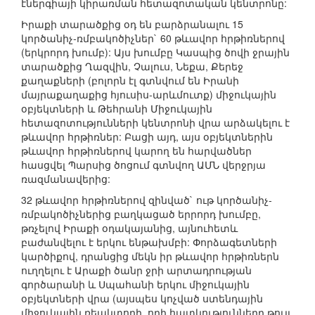
էներգիայի կիրառման հետազոտական կենտրոնը:
Իրաքի տարածքից օդ են բարձրանալու 15
կործանիչ-ռմբակոծիչներ` 60 թևավոր հրթիռներով
(երկրորդ խումբ): Այս խումբը Կասպից ծովի ջրային
տարածքից Ղազվին, Չալուս, Նեքա, Քերեջ
քաղաքների (բոլորն էլ գտնվում են Իրանի
մայրաքաղաքից հյուսիս-արևմուտք) միջուկային
օբյեկտների և Թեհրանի Միջուկային
հետազոտությունների կենտրոնի վրա արձակելու է
թևավոր հրթիռներ: Բացի այդ, այս օբյեկտներին
թևավոր հրթիռներով կարող են հարվածներ
հասցվել Պարսից ծոցում գտնվող ԱՄՆ վերջրյա
ռազմանավերից:
32 թևավոր հրթիռներով զինված` ութ կործանիչ-
ռմբակոծիչներից բաղկացած երրորդ խումբը,
թռչելով Իրաքի օդակայանից, այնուհետև
բաժանվելու է երկու ենթախմբի: Փորձագետների
կարծիքով, դրանցից մեկն իր թևավոր հրթիռներն
ուղղելու է Արաքի ծանր ջրի արտադրության
գործարանի և Սպահանի երկու միջուկային
օբյեկտների վրա (այսպես կոչված ստենդային
միջուկային ռեակտորի, որի հատկությունները թույլ