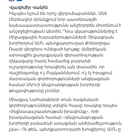
Վլադիմիր Վանին
Ինչպես նշում են որոշ վերլուծաբաններ, Մեծ
Մերձավոր Արևելքում նոր պատերազմի
նախապատրաստությունն անշեղորեն մոտենում է
անշրջելիության կետին: Դրա վկայություններից է
Միջազգային հարաբերությունների Չիկագոյան
խորհրդում ԱՄՆ պետքարտուղար Քոնդոլիզա
Ռայսի վերջերս ունեցած ելույթը: Ամերիկյան
արտաքին քաղաքական գերատեսչության
ղեկավարը հարկ համարեց լսարանի
ուշադրությունը հրավիրել այն փաստին, որ
Վաշինգտոնը ո՛չ Բալկաններում, ո՛չ էլ Իրաքում
մարտական գործողությունների անցկացման
համար ՄԱԿ-ի Անվտանգության խորհրդի
թույլտվությունը չուներ:
Միացյալ Նահանգների սույն ռազմական
գործողությունները տիկին Ռայսը որակեց որպես
«ինքնապաշպանության իրավունք», որի
իրականացման համար «Անվտանգության
խորհրդի բանաձևի ստացման անհրաժեշտություն
չկա»: Ու թեև, պետքարտուղարի խոսքերով, ԱՄՆ-ը